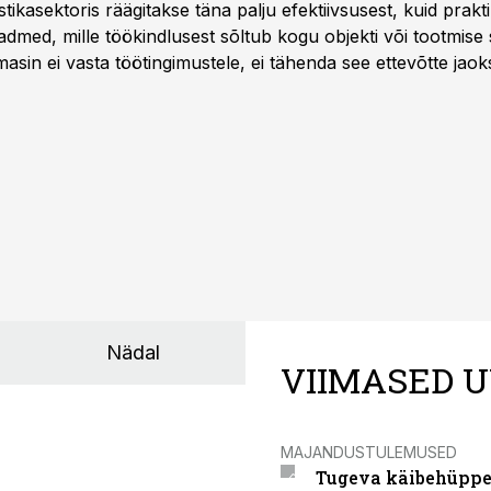
istikasektoris räägitakse täna palju efektiivsusest, kuid pra
dmed, mille töökindlusest sõltub kogu objekti või tootmise 
asin ei vasta töötingimustele, ei tähenda see ettevõtte jaoks 
rahalist kulu, venivaid tähtaegu ja suuremaid riske tööohutu
Nädal
VIIMASED U
MAJANDUSTULEMUSED
Tugeva käibehüppe 