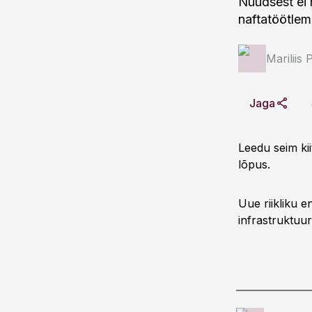
Nüüdsest ei
naftatöötlem
Mariliis 
Jaga
Leedu seim kii
lõpus.
Uue riikliku e
infrastruktuuri