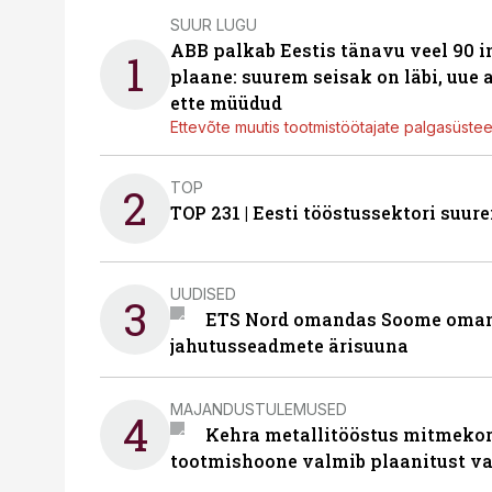
SUUR LUGU
ABB palkab Eestis tänavu veel 90 
1
plaane: suurem seisak on läbi, uue
ette müüdud
Ettevõte muutis tootmistöötajate palgasüste
TOP
2
TOP 231 | Eesti tööstussektori su
UUDISED
3
ETS Nord omandas Soome omani
jahutusseadmete ärisuuna
MAJANDUSTULEMUSED
4
Kehra metallitööstus mitmekor
tootmishoone valmib plaanitust v