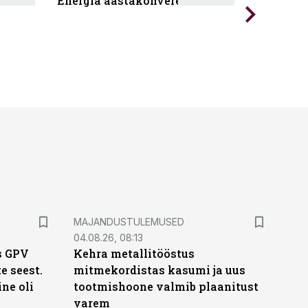
Energia aastakonverents 2026
Tark töö
MAJANDUSTULEMUSED
04.08.26, 08:13
s GPV
Kehra metallitööstus
te seest.
mitmekordistas kasumi ja uus
ne oli
tootmishoone valmib plaanitust
varem