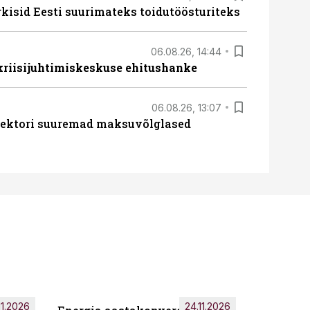
rkisid Eesti suurimateks toidutöösturiteks
06.08.26, 14:44
 kriisijuhtimiskeskuse ehitushanke
06.08.26, 13:07
ssektori suuremad maksuvõlglased
11.2026
24.11.2026