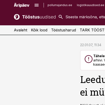
pollumajandus.ee
logistikauudised.ee
kaubandus.ee
imelineajalugu.ee
kinnisvarauudised.ee
imelineteadus.ee
Avaleht
Kõik lood
Tööstusharud
TARK TÖÖST
cebook
cebook
22.01.07, 11:34
Twitter)
Twitter)
Tähele
kedIn
kedIn
arhiivi
kaasaeg
ail
ail
Leedu
k
k
ei mü