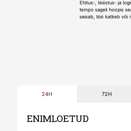
Ehitus-, tööstus- ja log
tempo sageli hoopis sea
seisab, töö katkeb või m
probleemi, vaid otsest 
24H
72H
ENIMLOETUD