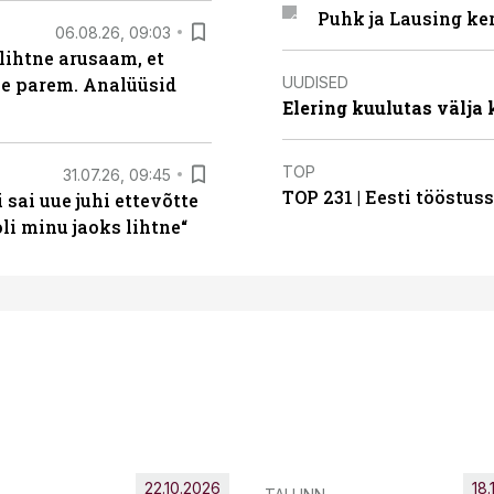
Puhk ja Lausing ke
06.08.26, 09:03
lihtne arusaam, et
UUDISED
le parem. Analüüsid
Elering kuulutas välja
TOP
31.07.26, 09:45
TOP 231 | Eesti tööstu
sai uue juhi ettevõtte
i minu jaoks lihtne“
22.10.2026
18.