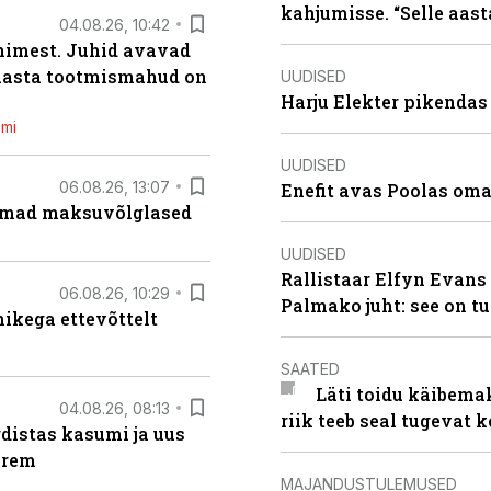
kahjumisse. “Selle aast
04.08.26, 10:42
inimest. Juhid avavad
 aasta tootmismahud on
UUDISED
Harju Elekter pikenda
emi
UUDISED
06.08.26, 13:07
Enefit avas Poolas oma
uremad maksuvõlglased
UUDISED
Rallistaar Elfyn Evans 
06.08.26, 10:29
Palmako juht: see on t
kega ettevõttelt
SAATED
Läti toidu käibema
04.08.26, 08:13
riik teeb seal tugevat k
distas kasumi ja uus
arem
MAJANDUSTULEMUSED