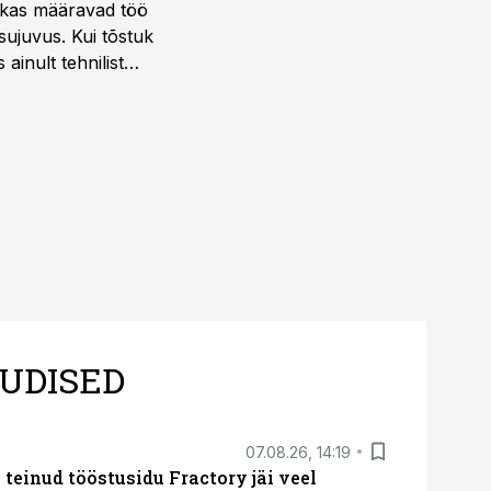
ktikas määravad töö
sujuvus. Kui tõstuk
ainult tehnilist
sele.
UDISED
07.08.26, 14:19
teinud tööstusidu Fractory jäi veel