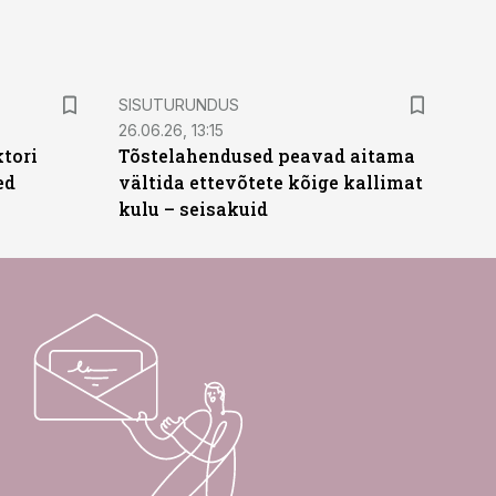
ST
SISUTURUNDUS
26.06.26, 13:15
ktori
Tõstelahendused peavad aitama
ed
vältida ettevõtete kõige kallimat
kulu – seisakuid