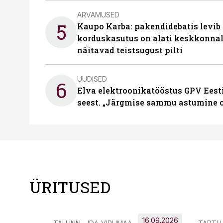
ARVAMUSED
5
Kaupo Karba: pakendidebatis levib 
korduskasutus on alati keskkonna
näitavad teistsugust pilti
UUDISED
6
Elva elektroonikatööstus GPV Eesti 
seest. „Järgmise sammu astumine ol
ÜRITUSED
16.09.2026