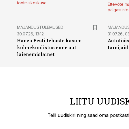
tootmiskeskuse
Ettevõte mu
palgasüste
MAJANDUSTULEMUSED
MAJANDU
30.07.26, 13:12
31.07.26, 0
Hanza Eesti tehaste kasum
Autotöös
kolmekordistus enne uut
tarnijaid
laienemislainet
LIITU UUDIS
Telli uudiskiri ning saad oma postkas