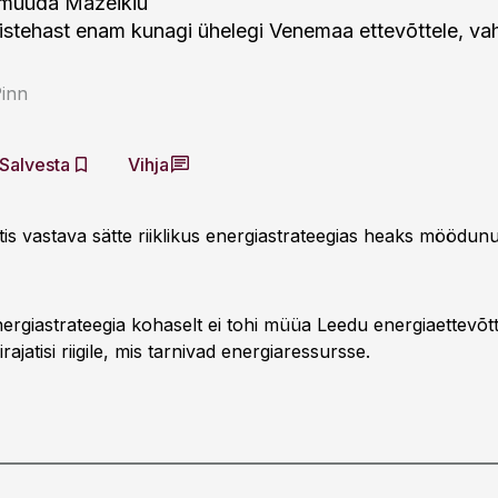
 müüda Mažeikiu
istehast enam kunagi ühelegi Venemaa ettevõttele, v
Pinn
Salvesta
Vihja
tis vastava sätte riiklikus energiastrateegias heaks möödun
nergiastrateegia kohaselt ei tohi müüa Leedu energiaettevõtt
rajatisi riigile, mis tarnivad energiaressursse.