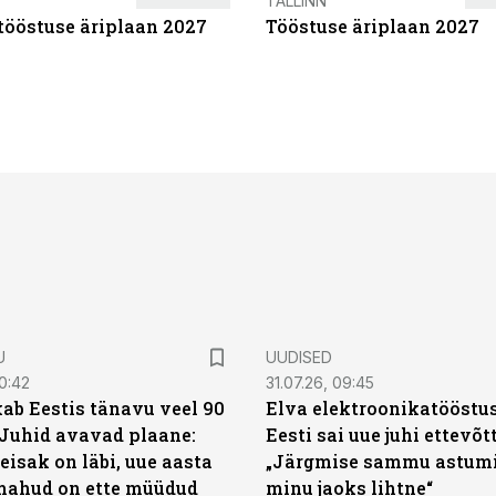
TALLINN
tööstuse äriplaan 2027
Tööstuse äriplaan 2027
U
UUDISED
0:42
31.07.26, 09:45
ab Eestis tänavu veel 90
Elva elektroonikatööstu
 Juhid avavad plaane:
Eesti sai uue juhi ettevõt
eisak on läbi, uue aasta
„Järgmise sammu astumi
mahud on ette müüdud
minu jaoks lihtne“