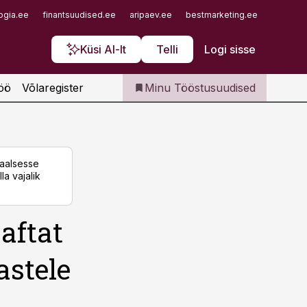
Iseteenindus
ogia.ee
finantsuudised.ee
aripaev.ee
bestmarketing.ee
finantsu
Telli Tööstusuudised
Küsi AI-lt
Telli
Logi sisse
öö
Võlaregister
Minu Tööstusuudised
taalsesse
la vajalik
aftat
astele