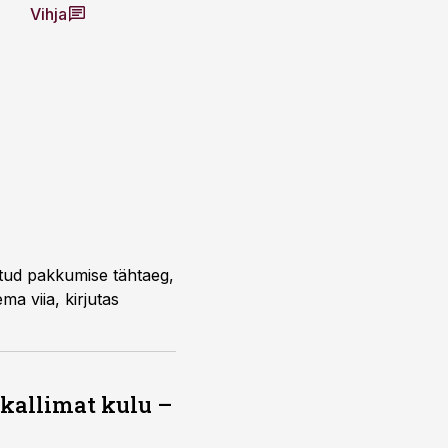
Vihja
 kallimat kulu –