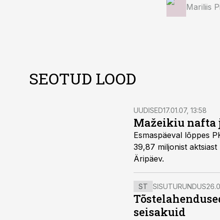
Mariliis 
SEOTUD LOOD
UUDISED
17.01.07, 13:58
Mažeikiu nafta 
Esmaspäeval lõppes PK Orleni poolt Leedu Maž
39,87 miljonist aktsiast müüdi maha 35,88 miljonit, mis võimaldab firma börsilt minema viia, kirjutas
Äripäev.
ST
SISUTURUNDUS
26.0
Tõstelahendused
seisakuid