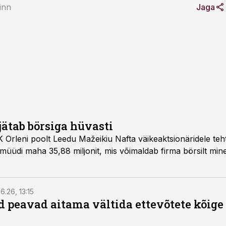
Pinn
Jaga
jätab börsiga hüvasti
eikiu Nafta väikeaktsionäridele tehtud pakkumise tähtaeg,
6.26, 13:15
 peavad aitama vältida ettevõtete kõige