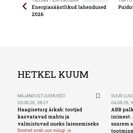
TALLINN - IDA-VIRUMAA
TARTU
Energiasäästlikud lahendused
Puidu
2026
HETKEL KUUM
MAJANDUSTULEMUSED
SUUR LUG
03.08.26, 08:27
04.08.26, 1
Haagiseturg ärkab: tootjad
ABB palk
kasvatavad mahtu ja
inimest.
valmistuvad uueks laienemiseks
suurem s
Bestnet avab uue müügi- ja
tootmis