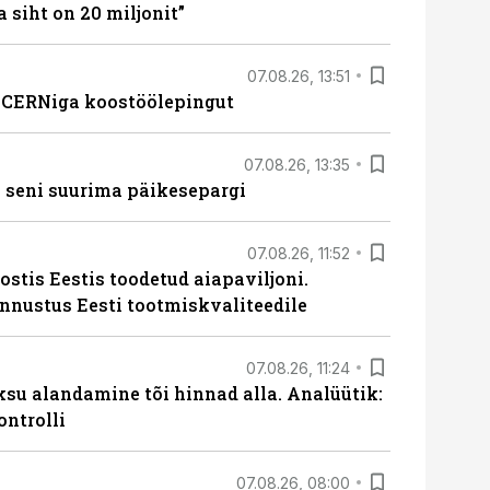
a siht on 20 miljonit”
07.08.26, 13:51
s CERNiga koostöölepingut
07.08.26, 13:35
 seni suurima päikesepargi
07.08.26, 11:52
ostis Eestis toodetud aiapaviljoni.
unnustus Eesti tootmiskvaliteedile
07.08.26, 11:24
ksu alandamine tõi hinnad alla. Analüütik:
ontrolli
07.08.26, 08:00