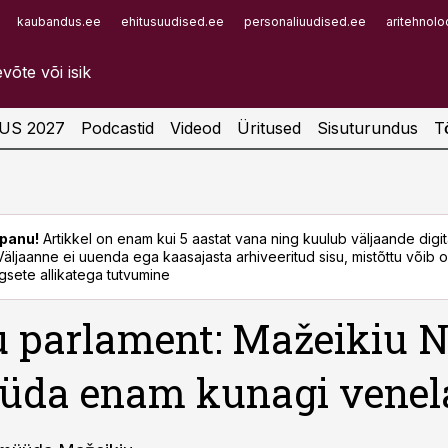
kaubandus.ee
ehitusuudised.ee
personaliuudised.ee
aritehnolo
Infopank
Radar
US 2027
Podcastid
Videod
Üritused
Sisuturundus
T
panu!
Artikkel on enam kui 5 aastat vana ning kuulub väljaande digi
. Väljaanne ei uuenda ega kaasajasta arhiveeritud sisu, mistõttu võib ol
sete allikatega tutvumine
 parlament: Mažeikiu N
üda enam kunagi venel