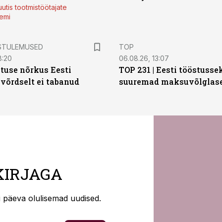
utis tootmistöötajate
emi
STULEMUSED
TOP
8:20
06.08.26, 13:07
tuse nõrkus Eesti
TOP 231 | Eesti tööstusse
 võrdselt ei tabanud
suuremad maksuvõlglas
KIRJAGA
ti päeva olulisemad uudised.