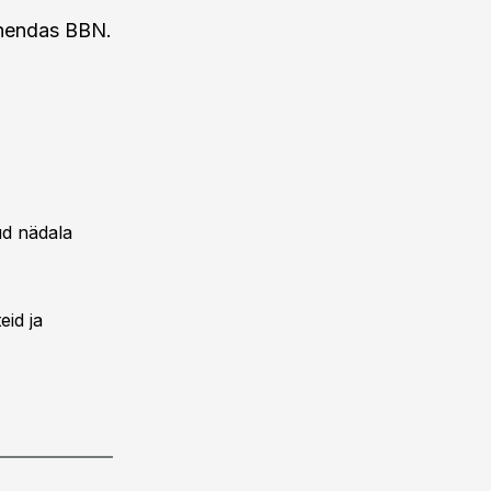
ahendas BBN.
ud nädala
eid ja