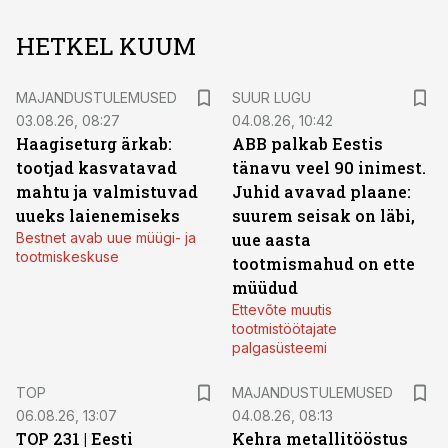
HETKEL KUUM
MAJANDUSTULEMUSED
SUUR LUGU
03.08.26, 08:27
04.08.26, 10:42
Haagiseturg ärkab:
ABB palkab Eestis
tootjad kasvatavad
tänavu veel 90 inimest.
mahtu ja valmistuvad
Juhid avavad plaane:
uueks laienemiseks
suurem seisak on läbi,
Bestnet avab uue müügi- ja
uue aasta
tootmiskeskuse
tootmismahud on ette
müüdud
Ettevõte muutis
tootmistöötajate
palgasüsteemi
TOP
MAJANDUSTULEMUSED
06.08.26, 13:07
04.08.26, 08:13
TOP 231 | Eesti
Kehra metallitööstus