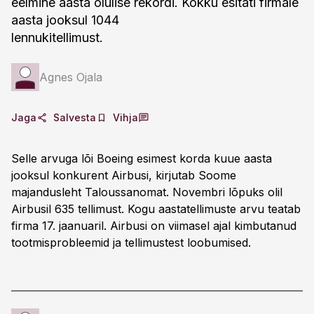
eelmine aasta olulise rekordi. Kokku esitati firmale
aasta jooksul 1044
lennukitellimust.
Agnes Ojala
Jaga
Salvesta
Vihja
Selle arvuga lõi Boeing esimest korda kuue aasta
jooksul konkurent Airbusi, kirjutab Soome
majandusleht Taloussanomat. Novembri lõpuks olil
Airbusil 635 tellimust. Kogu aastatellimuste arvu teatab
firma 17. jaanuaril. Airbusi on viimasel ajal kimbutanud
tootmisprobleemid ja tellimustest loobumised.