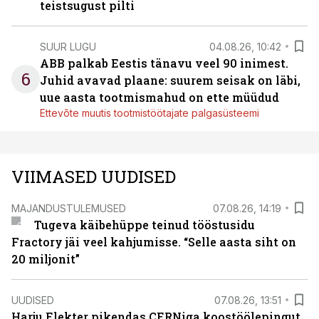
teistsugust pilti
SUUR LUGU
04.08.26, 10:42
ABB palkab Eestis tänavu veel 90 inimest.
6
Juhid avavad plaane: suurem seisak on läbi,
uue aasta tootmismahud on ette müüdud
Ettevõte muutis tootmistöötajate palgasüsteemi
VIIMASED UUDISED
MAJANDUSTULEMUSED
07.08.26, 14:19
Tugeva käibehüppe teinud tööstusidu
Fractory jäi veel kahjumisse. “Selle aasta siht on
20 miljonit”
UUDISED
07.08.26, 13:51
Harju Elekter pikendas CERNiga koostöölepingut