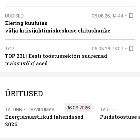
UUDISED
06.08.26, 14:44
Elering kuulutas
välja kriisijuhtimiskeskuse ehitushanke
TOP
06.08.26, 13:07
TOP 231 | Eesti tööstussektori suuremad
maksuvõlglased
ÜRITUSED
16.09.2026
TALLINN - IDA-VIRUMAA
TARTU
Energiasäästlikud lahendused
Puidutööstuse 
2026