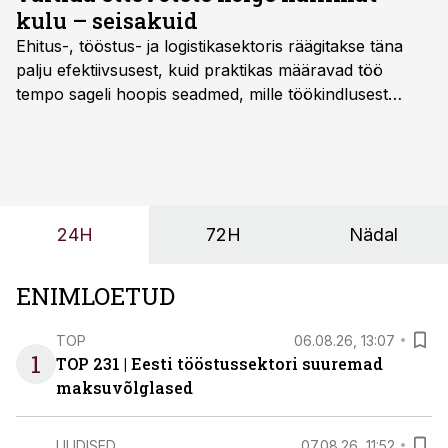
kulu – seisakuid
Ehitus-, tööstus- ja logistikasektoris räägitakse täna
palju efektiivsusest, kuid praktikas määravad töö
tempo sageli hoopis seadmed, mille töökindlusest
sõltub kogu objekti või tootmise sujuvus. Kui tõstuk
seisab, töö katkeb või masin ei vasta töötingimustele,
ei tähenda see ettevõtte jaoks ainult tehnilist
probleemi, vaid otsest rahalist kulu, venivaid tähtaegu
ja suuremaid riske tööohutusele.
24H
72H
Nädal
ENIMLOETUD
TOP
06.08.26, 13:07
1
TOP 231 | Eesti tööstussektori suuremad
maksuvõlglased
UUDISED
07.08.26, 11:52