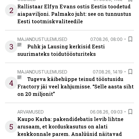
Rallistaar Elfyn Evans ostis Eestis toodetud
2
aiapaviljoni. Palmako juht: see on tunnustus
Eesti tootmiskvaliteedile
MAJANDUSTULEMUSED
07.08.26, 08:00
3
Puhk ja Lausing kerkisid Eesti
suurimateks toidutöösturiteks
MAJANDUSTULEMUSED
07.08.26, 14:19
Tugeva käibehüppe teinud tööstusidu
4
Fractory jäi veel kahjumisse. “Selle aasta siht
on 20 miljonit”
ARVAMUSED
06.08.26, 09:03
Kaupo Karba: pakendidebatis levib lihtne
5
arusaam, et korduskasutus on alati
keskkonnale parem. Analüüsid näitavad