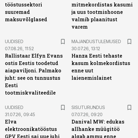
tööstussektori
mitmekordistas kasumi
suuremad
ja uus tootmishoone
maksuvõlglased
valmib plaanitust
varem
UUDISED
MAJANDUSTULEMUSED
07.08.26, 11:52
30.07.26, 13:12
Rallistaar Elfyn Evans
Hanza Eesti tehaste
ostis Eestis toodetud
kasum kolmekordistus
aiapaviljoni. Palmako
enne uut
juht: see on tunnustus
laienemislainet
Eesti
tootmiskvaliteedile
ST
UUDISED
SISUTURUNDUS
31.07.26, 09:45
07.07.26, 09:20
Elva
Danival MW: edukas
elektroonikatööstus
allhanke müügitöö
GPV Eesti sai uue juhi
algab ammu enne