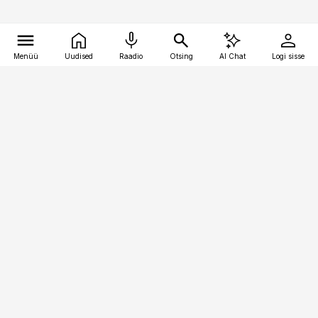
Menüü
Uudised
Raadio
Otsing
AI Chat
Logi sisse
Vana-Lõuna 39/1, 19094 Tallinn
(+372) 667 0111
toostusuudised@toostusuudised.ee
Telli
Reklaam
Firmast
Sisu kasutamisõigused
Ajakirjaniku
eetikakoodeks
Üldtingimused
Privaatsustingimused
Küpsiste poliitika
KKK