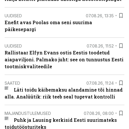
UUDISED
07.08.26, 13:35
Enefit avas Poolas oma seni suurima
päikesepargi
UUDISED
07.08.26, 11:52
Rallistaar Elfyn Evans ostis Eestis toodetud
aiapaviljoni. Palmako juht: see on tunnustus Eesti
tootmiskvaliteedile
SAATED
07.08.26, 11:24
Läti toidu käibemaksu alandamine tõi hinnad
alla. Analüütik: riik teeb seal tugevat kontrolli
MAJANDUSTULEMUSED
07.08.26, 08:00
Puhk ja Lausing kerkisid Eesti suurimateks
toidutöösturiteks