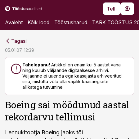
Telli
Avaleht
Kõik lood
Tööstusharud
TARK TÖÖSTUS 2
cebook
cebook
Tagasi
Twitter)
Twitter)
05.01.07, 12:39
kedIn
kedIn
Tähelepanu!
Artikkel on enam kui 5 aastat vana
ning kuulub väljaande digitaalsesse arhiivi.
ail
ail
Väljaanne ei uuenda ega kaasajasta arhiveeritud
sisu, mistõttu võib olla vajalik kaasaegsete
k
k
allikatega tutvumine
Boeing sai möödunud aastal
rekordarvu tellimusi
Lennukitootja Boeing jaoks tõi