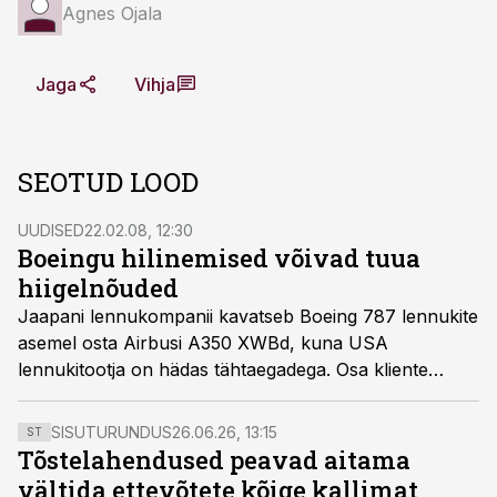
Agnes Ojala
Jaga
Vihja
SEOTUD LOOD
UUDISED
22.02.08, 12:30
Boeingu hilinemised võivad tuua
hiigelnõuded
Jaapani lennukompanii kavatseb Boeing 787 lennukite
asemel osta Airbusi A350 XWBd, kuna USA
lennukitootja on hädas tähtaegadega. Osa kliente
kavatsevad Boeingule esitada viivitamise kahjunõuded.
SISUTURUNDUS
26.06.26, 13:15
ST
Tõstelahendused peavad aitama
vältida ettevõtete kõige kallimat