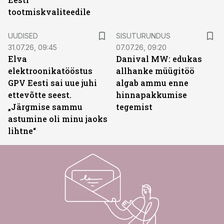
tootmiskvaliteedile
ST
UUDISED
SISUTURUNDUS
31.07.26, 09:45
07.07.26, 09:20
Elva
Danival MW: edukas
elektroonikatööstus
allhanke müügitöö
GPV Eesti sai uue juhi
algab ammu enne
ettevõtte seest.
hinnapakkumise
„Järgmise sammu
tegemist
astumine oli minu jaoks
lihtne“