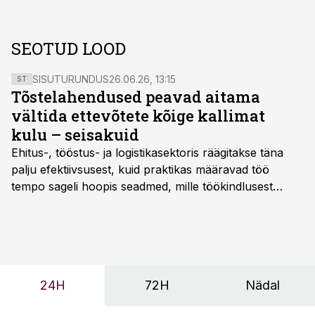
SEOTUD LOOD
SISUTURUNDUS
26.06.26, 13:15
ST
Tõstelahendused peavad aitama
vältida ettevõtete kõige kallimat
kulu – seisakuid
Ehitus-, tööstus- ja logistikasektoris räägitakse täna
palju efektiivsusest, kuid praktikas määravad töö
tempo sageli hoopis seadmed, mille töökindlusest
sõltub kogu objekti või tootmise sujuvus. Kui tõstuk
seisab, töö katkeb või masin ei vasta töötingimustele,
ei tähenda see ettevõtte jaoks ainult tehnilist
probleemi, vaid otsest rahalist kulu, venivaid tähtaegu
ja suuremaid riske tööohutusele.
24H
72H
Nädal