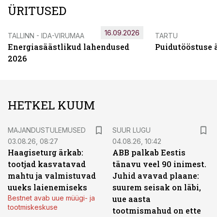
ÜRITUSED
16.09.2026
TALLINN - IDA-VIRUMAA
TARTU
Energiasäästlikud lahendused
Puidutööstuse 
2026
HETKEL KUUM
MAJANDUSTULEMUSED
SUUR LUGU
03.08.26, 08:27
04.08.26, 10:42
Haagiseturg ärkab:
ABB palkab Eestis
tootjad kasvatavad
tänavu veel 90 inimest.
mahtu ja valmistuvad
Juhid avavad plaane:
uueks laienemiseks
suurem seisak on läbi,
Bestnet avab uue müügi- ja
uue aasta
tootmiskeskuse
tootmismahud on ette