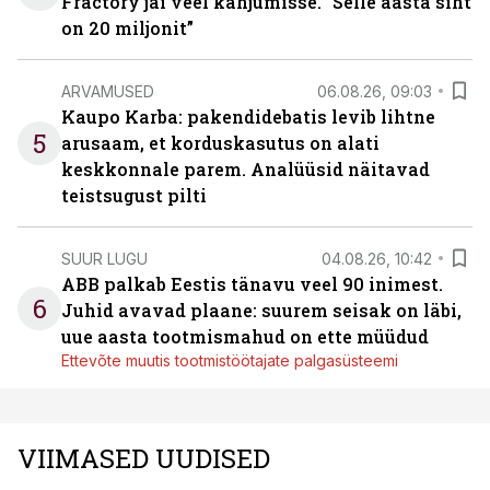
Fractory jäi veel kahjumisse. “Selle aasta siht
on 20 miljonit”
ARVAMUSED
06.08.26, 09:03
Kaupo Karba: pakendidebatis levib lihtne
5
arusaam, et korduskasutus on alati
keskkonnale parem. Analüüsid näitavad
teistsugust pilti
SUUR LUGU
04.08.26, 10:42
ABB palkab Eestis tänavu veel 90 inimest.
6
Juhid avavad plaane: suurem seisak on läbi,
uue aasta tootmismahud on ette müüdud
Ettevõte muutis tootmistöötajate palgasüsteemi
VIIMASED UUDISED