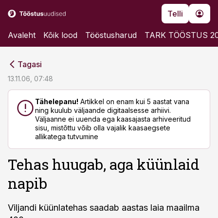
Telli
Avaleht
Kõik lood
Tööstusharud
TARK TÖÖSTUS 2
cebook
cebook
Tagasi
Twitter)
Twitter)
13.11.06, 07:48
kedIn
kedIn
Tähelepanu!
Artikkel on enam kui 5 aastat vana
ning kuulub väljaande digitaalsesse arhiivi.
ail
ail
Väljaanne ei uuenda ega kaasajasta arhiveeritud
sisu, mistõttu võib olla vajalik kaasaegsete
k
k
allikatega tutvumine
Tehas huugab, aga küünlaid
napib
Viljandi küünlatehas saadab aastas laia maailma