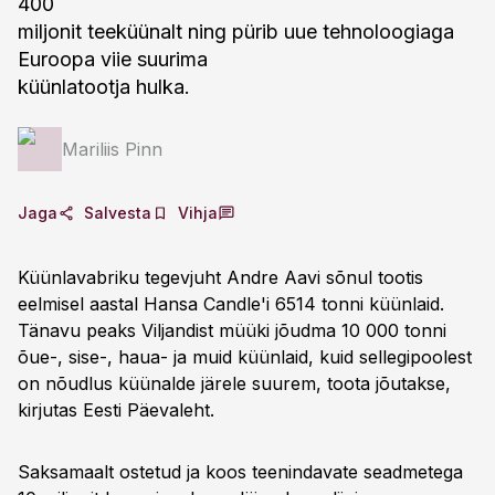
400
miljonit teeküünalt ning pürib uue tehnoloogiaga
Euroopa viie suurima
küünlatootja hulka.
Mariliis Pinn
Jaga
Salvesta
Vihja
Küünlavabriku tegevjuht Andre Aavi sõnul tootis
eelmisel aastal Hansa Candle'i 6514 tonni küünlaid.
Tänavu peaks Viljandist müüki jõudma 10 000 tonni
õue-, sise-, haua- ja muid küünlaid, kuid sellegipoolest
on nõudlus küünalde järele suurem, toota jõutakse,
kirjutas Eesti Päevaleht.
Saksamaalt ostetud ja koos teenindavate seadmetega