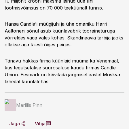
10 miljonit krooni maksma läinud uue liini
tootmisvõimsus on 70 000 teeküünalt tunnis.
Hansa Candle'i müügijuhi ja ühe omaniku Harri
Aaltoneni sõnul asub küünlavabrik tooraineturuga
võrreldes väga vales kohas. Skandinaavia tarbija jaoks
ollakse aga täiesti õiges paigas.
Tänavu hakkas firma küünlaid müüma ka Venemaal,
kus tegutsetakse suurosaluse kaudu firmas Candle
Union. Eesmärk on käivitada järgmisel aastal Moskva
lähedal küünlatehas.
Mariliis Pinn
Jaga
Vihja