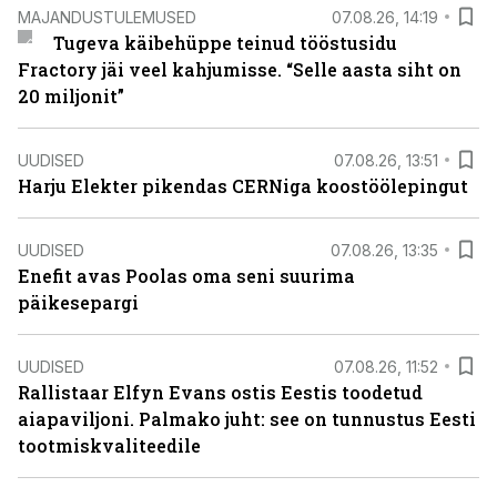
MAJANDUSTULEMUSED
07.08.26, 14:19
Tugeva käibehüppe teinud tööstusidu
Fractory jäi veel kahjumisse. “Selle aasta siht on
20 miljonit”
UUDISED
07.08.26, 13:51
Harju Elekter pikendas CERNiga koostöölepingut
UUDISED
07.08.26, 13:35
Enefit avas Poolas oma seni suurima
päikesepargi
UUDISED
07.08.26, 11:52
Rallistaar Elfyn Evans ostis Eestis toodetud
aiapaviljoni. Palmako juht: see on tunnustus Eesti
tootmiskvaliteedile