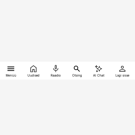
Menüü
Uudised
Raadio
Otsing
AI Chat
Logi sisse
Vana-Lõuna 39/1, 19094 Tallinn
(+372) 667 0111
toostusuudised@toostusuudised.ee