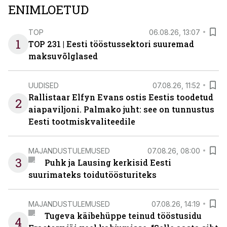
ENIMLOETUD
TOP
06.08.26, 13:07
1
TOP 231 | Eesti tööstussektori suuremad
maksuvõlglased
UUDISED
07.08.26, 11:52
Rallistaar Elfyn Evans ostis Eestis toodetud
2
aiapaviljoni. Palmako juht: see on tunnustus
Eesti tootmiskvaliteedile
MAJANDUSTULEMUSED
07.08.26, 08:00
3
Puhk ja Lausing kerkisid Eesti
suurimateks toidutöösturiteks
MAJANDUSTULEMUSED
07.08.26, 14:19
Tugeva käibehüppe teinud tööstusidu
4