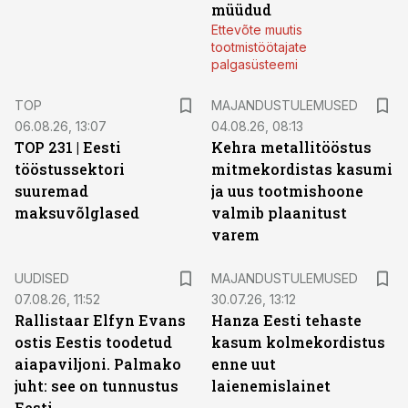
müüdud
Ettevõte muutis
tootmistöötajate
palgasüsteemi
TOP
MAJANDUSTULEMUSED
06.08.26, 13:07
04.08.26, 08:13
TOP 231 | Eesti
Kehra metallitööstus
tööstussektori
mitmekordistas kasumi
suuremad
ja uus tootmishoone
maksuvõlglased
valmib plaanitust
varem
UUDISED
MAJANDUSTULEMUSED
07.08.26, 11:52
30.07.26, 13:12
Rallistaar Elfyn Evans
Hanza Eesti tehaste
ostis Eestis toodetud
kasum kolmekordistus
aiapaviljoni. Palmako
enne uut
juht: see on tunnustus
laienemislainet
Eesti