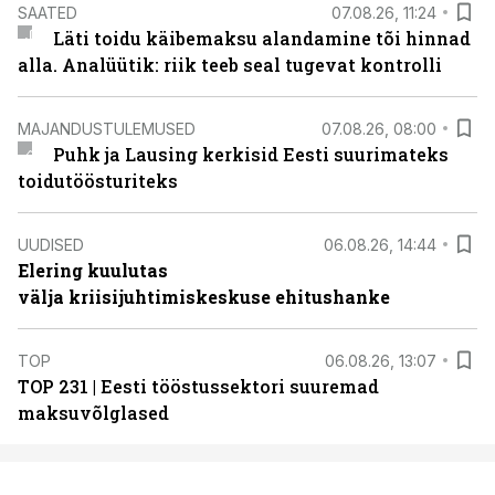
SAATED
07.08.26, 11:24
Läti toidu käibemaksu alandamine tõi hinnad
alla. Analüütik: riik teeb seal tugevat kontrolli
MAJANDUSTULEMUSED
07.08.26, 08:00
Puhk ja Lausing kerkisid Eesti suurimateks
toidutöösturiteks
UUDISED
06.08.26, 14:44
Elering kuulutas
välja kriisijuhtimiskeskuse ehitushanke
TOP
06.08.26, 13:07
TOP 231 | Eesti tööstussektori suuremad
maksuvõlglased