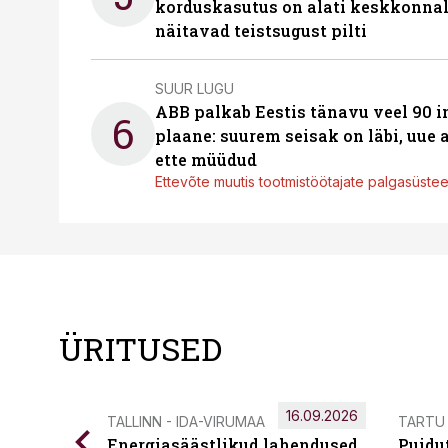
korduskasutus on alati keskkonna
näitavad teistsugust pilti
SUUR LUGU
ABB palkab Eestis tänavu veel 90 
6
plaane: suurem seisak on läbi, uue
ette müüdud
Ettevõte muutis tootmistöötajate palgasüste
ÜRITUSED
16.09.2026
TALLINN - IDA-VIRUMAA
TARTU
Energiasäästlikud lahendused
Puidu