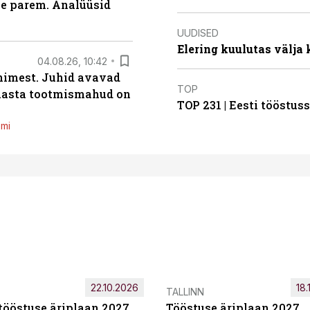
le parem. Analüüsid
UUDISED
Elering kuulutas välja
04.08.26, 10:42
inimest. Juhid avavad
TOP
 aasta tootmismahud on
TOP 231 | Eesti tööstu
emi
22.10.2026
18.
TALLINN
tööstuse äriplaan 2027
Tööstuse äriplaan 2027