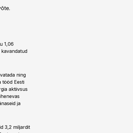
võte.
u 1,06
u kavandatud
svatada ning
 tööd Eesti
gia aktiivsus
tihenevas
naseid ja
3,2 miljardit