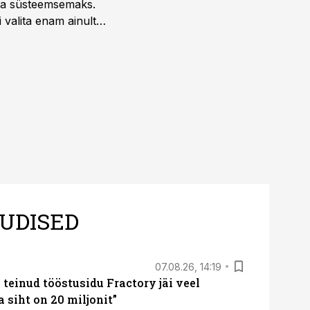
 ja süsteemsemaks.
 valita enam ainult
UDISED
07.08.26, 14:19
teinud tööstusidu Fractory jäi veel
a siht on 20 miljonit”