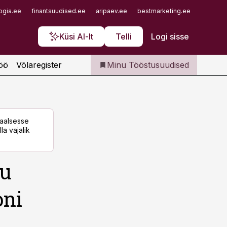
Iseteenindus
ogia.ee
finantsuudised.ee
aripaev.ee
bestmarketing.ee
finantsu
Telli Tööstusuudised
Küsi AI-lt
Telli
Logi sisse
öö
Võlaregister
Minu Tööstusuudised
taalsesse
la vajalik
vu
oni