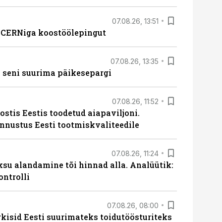
07.08.26, 13:51
s CERNiga koostöölepingut
07.08.26, 13:35
 seni suurima päikesepargi
07.08.26, 11:52
ostis Eestis toodetud aiapaviljoni.
unnustus Eesti tootmiskvaliteedile
07.08.26, 11:24
ksu alandamine tõi hinnad alla. Analüütik:
ontrolli
07.08.26, 08:00
rkisid Eesti suurimateks toidutöösturiteks