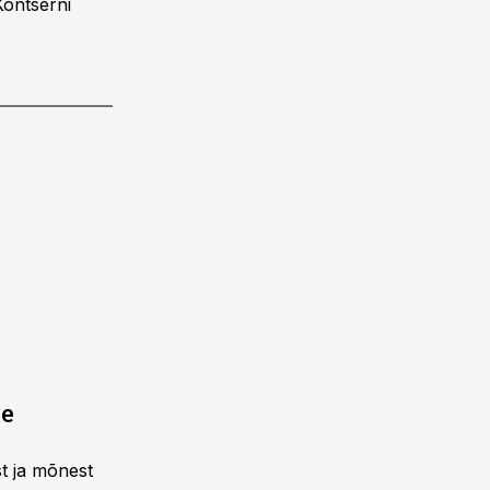
Kontserni
ne
st ja mõnest