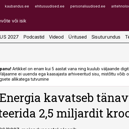
kaubandus.ee
ehitusuudised.ee
personaliuudised.ee
aritehnolo
Infopank
Radar
US 2027
Podcastid
Videod
Üritused
Sisuturundus
T
panu!
Artikkel on enam kui 5 aastat vana ning kuulub väljaande digi
. Väljaanne ei uuenda ega kaasajasta arhiveeritud sisu, mistõttu võib ol
sete allikatega tutvumine
 Energia kavatseb täna
teerida 2,5 miljardit kro