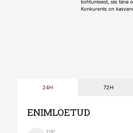
kohtumisest, siis tän
Konkurents on kasvanud,
tootmisvõimekuse või hi
24H
72H
ENIMLOETUD
TOP