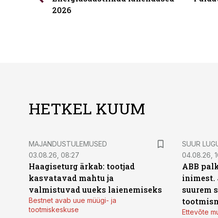
2026
HETKEL KUUM
MAJANDUSTULEMUSED
SUUR LUG
03.08.26, 08:27
04.08.26, 1
Haagiseturg ärkab: tootjad
ABB palk
kasvatavad mahtu ja
inimest.
valmistuvad uueks laienemiseks
suurem s
Bestnet avab uue müügi- ja
tootmis
tootmiskeskuse
Ettevõte mu