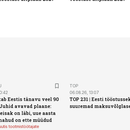
U
TOP
0:42
06.08.26, 13:07
ab Eestis tänavu veel 90
TOP 231 | Eesti tööstusse
 Juhid avavad plaane:
suuremad maksuvõlglas
eisak on läbi, uue aasta
mahud on ette müüdud
utis tootmistöötajate