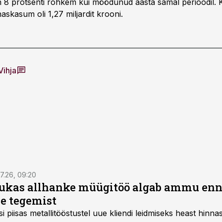
n 8 protsenti rohkem kui möödunud aasta samal perioodil. 
skasum oli 1,27 miljardit krooni.
Vihja
7.26, 09:20
ukas allhanke müügitöö algab ammu en
e tegemist
asi piisas metallitööstustel uue kliendi leidmiseks heast hinna