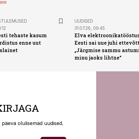
emi
STULEMUSED
UUDISED
:12
31.07.26, 09:45
sti tehaste kasum
Elva elektroonikatööstu
distus enne uut
Eesti sai uue juhi ettevõt
slainet
„Järgmise sammu astumi
minu jaoks lihtne“
KIRJAGA
ti päeva olulisemad uudised.