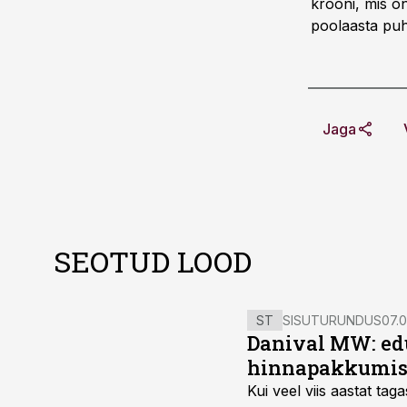
krooni, mis o
poolaasta puha
Jaga
SEOTUD LOOD
ST
SISUTURUNDUS
07.0
Danival MW: ed
hinnapakkumis
Kui veel viis aastat tag