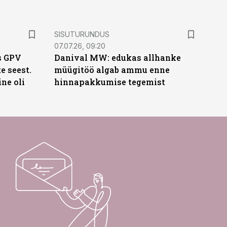
ST
SISUTURUNDUS
07.07.26, 09:20
s GPV
Danival MW: edukas allhanke
te seest.
müügitöö algab ammu enne
ne oli
hinnapakkumise tegemist