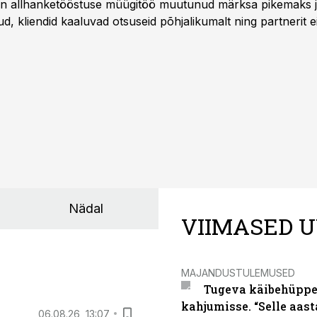
a on allhanketööstuse müügitöö muutunud märksa pikemaks
 kliendid kaaluvad otsuseid põhjalikumalt ning partnerit ei
nnakirja järgi.
Nädal
VIIMASED U
MAJANDUSTULEMUSED
Tugeva käibehüppe 
kahjumisse. “Selle aast
06.08.26, 13:07