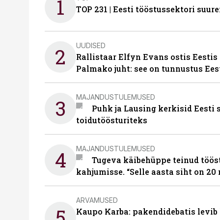
1
TOP 231 | Eesti tööstussektori su
UUDISED
2
Rallistaar Elfyn Evans ostis Eestis
Palmako juht: see on tunnustus Ees
MAJANDUSTULEMUSED
3
Puhk ja Lausing kerkisid Eesti
toidutöösturiteks
MAJANDUSTULEMUSED
4
Tugeva käibehüppe teinud tööst
kahjumisse. “Selle aasta siht on 20 
ARVAMUSED
5
Kaupo Karba: pakendidebatis levib 