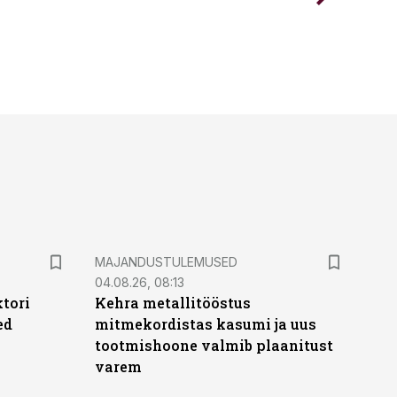
MAJANDUSTULEMUSED
04.08.26, 08:13
ktori
Kehra metallitööstus
ed
mitmekordistas kasumi ja uus
tootmishoone valmib plaanitust
varem