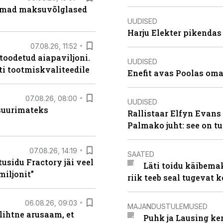
uremad maksuvõlglased
UUDISED
Harju Elekter pikenda
07.08.26, 11:52
 toodetud aiapaviljoni.
UUDISED
ti tootmiskvaliteedile
Enefit avas Poolas oma
07.08.26, 08:00
UUDISED
 suurimateks
Rallistaar Elfyn Evans 
Palmako juht: see on t
07.08.26, 14:19
SAATED
usidu Fractory jäi veel
Läti toidu käibema
miljonit”
riik teeb seal tugevat k
06.08.26, 09:03
MAJANDUSTULEMUSED
lihtne arusaam, et
Puhk ja Lausing ke