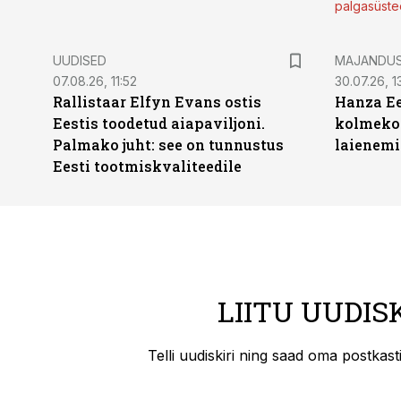
palgasüste
UUDISED
MAJANDU
07.08.26, 11:52
30.07.26, 13
Rallistaar Elfyn Evans ostis
Hanza Ee
Eestis toodetud aiapaviljoni.
kolmekor
Palmako juht: see on tunnustus
laienemi
Eesti tootmiskvaliteedile
LIITU UUDIS
Telli uudiskiri ning saad oma postkas