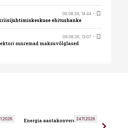
06.08.26, 14:44
 kriisijuhtimiskeskuse ehitushanke
06.08.26, 13:07
ssektori suuremad maksuvõlglased
11.2026
24.11.2026
Energia aastakonverents 2026
Tark töö