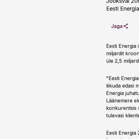
Jooksval 20
Eesti Energia
Jaga
Eesti Energia
miljardit kro
üle 2,5 miljard
"Eesti Energi
liikuda edasi 
Energia juhatu
Läänemere elek
konkurentsis 
tulevasi klien
Eesti Energia