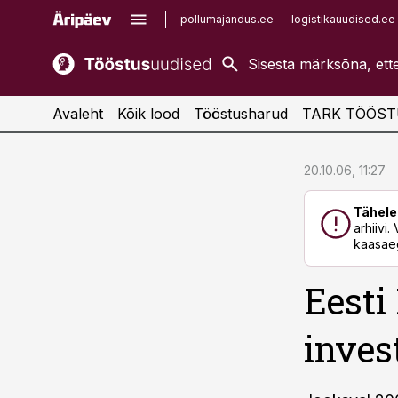
pollumajandus.ee
logistikauudised.ee
kaubandus.ee
imelineajalugu.ee
kinnisvarauudised.ee
imelineteadus.ee
Avaleht
Kõik lood
Tööstusharud
TARK TÖÖST
cebook
cebook
20.10.06, 11:27
Twitter)
Twitter)
Tähele
kedIn
kedIn
arhiivi
kaasaeg
ail
ail
Eesti
k
k
inves