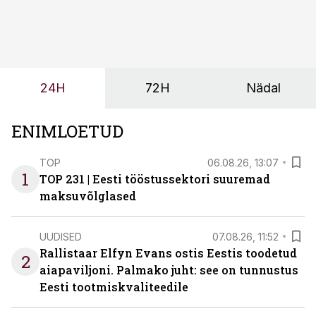
sõltub kogu objekti või tootmise sujuvus. Kui tõstuk
seisab, töö katkeb või masin ei vasta töötingimustele,
ei tähenda see ettevõtte jaoks ainult tehnilist
probleemi, vaid otsest rahalist kulu, venivaid tähtaegu
ja suuremaid riske tööohutusele.
24H
72H
Nädal
ENIMLOETUD
TOP
06.08.26, 13:07
1
TOP 231 | Eesti tööstussektori suuremad
maksuvõlglased
UUDISED
07.08.26, 11:52
Rallistaar Elfyn Evans ostis Eestis toodetud
2
aiapaviljoni. Palmako juht: see on tunnustus
Eesti tootmiskvaliteedile