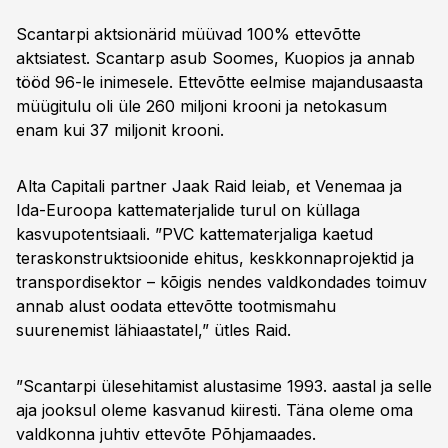
Scantarpi aktsionärid müüvad 100% ettevõtte
aktsiatest. Scantarp asub Soomes, Kuopios ja annab
tööd 96-le inimesele. Ettevõtte eelmise majandusaasta
müügitulu oli üle 260 miljoni krooni ja netokasum
enam kui 37 miljonit krooni.
Alta Capitali partner Jaak Raid leiab, et Venemaa ja
Ida-Euroopa kattematerjalide turul on küllaga
kasvupotentsiaali. ”PVC kattematerjaliga kaetud
teraskonstruktsioonide ehitus, keskkonnaprojektid ja
transpordisektor – kõigis nendes valdkondades toimuv
annab alust oodata ettevõtte tootmismahu
suurenemist lähiaastatel,” ütles Raid.
”Scantarpi ülesehitamist alustasime 1993. aastal ja selle
aja jooksul oleme kasvanud kiiresti. Täna oleme oma
valdkonna juhtiv ettevõte Põhjamaades.