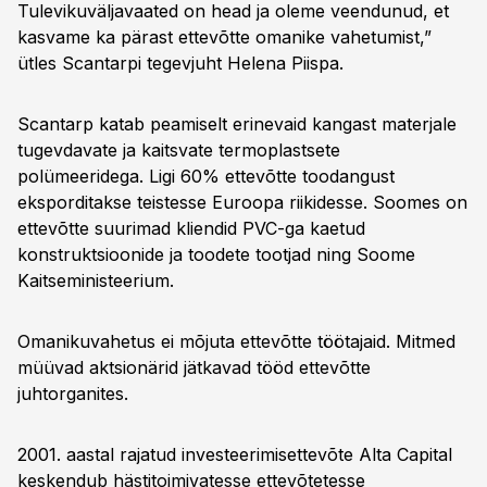
Tulevikuväljavaated on head ja oleme veendunud, et
kasvame ka pärast ettevõtte omanike vahetumist,”
ütles Scantarpi tegevjuht Helena Piispa.
Scantarp katab peamiselt erinevaid kangast materjale
tugevdavate ja kaitsvate termoplastsete
polümeeridega. Ligi 60% ettevõtte toodangust
eksporditakse teistesse Euroopa riikidesse. Soomes on
ettevõtte suurimad kliendid PVC-ga kaetud
konstruktsioonide ja toodete tootjad ning Soome
Kaitseministeerium.
Omanikuvahetus ei mõjuta ettevõtte töötajaid. Mitmed
müüvad aktsionärid jätkavad tööd ettevõtte
juhtorganites.
2001. aastal rajatud investeerimisettevõte Alta Capital
keskendub hästitoimivatesse ettevõtetesse