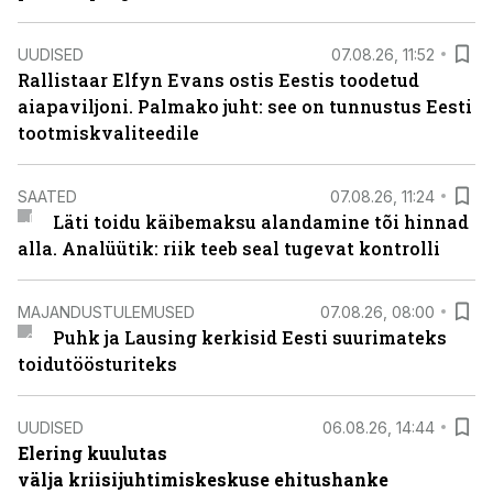
UUDISED
07.08.26, 11:52
Rallistaar Elfyn Evans ostis Eestis toodetud
aiapaviljoni. Palmako juht: see on tunnustus Eesti
tootmiskvaliteedile
SAATED
07.08.26, 11:24
Läti toidu käibemaksu alandamine tõi hinnad
alla. Analüütik: riik teeb seal tugevat kontrolli
MAJANDUSTULEMUSED
07.08.26, 08:00
Puhk ja Lausing kerkisid Eesti suurimateks
toidutöösturiteks
UUDISED
06.08.26, 14:44
Elering kuulutas
välja kriisijuhtimiskeskuse ehitushanke