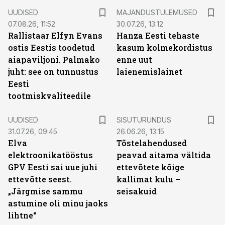
UUDISED
MAJANDUSTULEMUSED
07.08.26, 11:52
30.07.26, 13:12
Rallistaar Elfyn Evans
Hanza Eesti tehaste
ostis Eestis toodetud
kasum kolmekordistus
aiapaviljoni. Palmako
enne uut
juht: see on tunnustus
laienemislainet
Eesti
tootmiskvaliteedile
ST
UUDISED
SISUTURUNDUS
31.07.26, 09:45
26.06.26, 13:15
Elva
Tõstelahendused
elektroonikatööstus
peavad aitama vältida
GPV Eesti sai uue juhi
ettevõtete kõige
ettevõtte seest.
kallimat kulu –
„Järgmise sammu
seisakuid
astumine oli minu jaoks
lihtne“