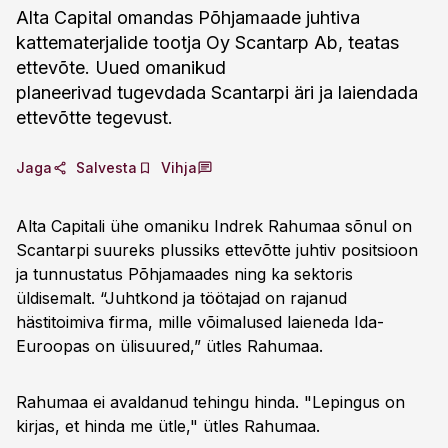
Alta Capital omandas Põhjamaade juhtiva
kattematerjalide tootja Oy Scantarp Ab, teatas
ettevõte. Uued omanikud
planeerivad tugevdada Scantarpi äri ja laiendada
ettevõtte tegevust.
Jaga
Salvesta
Vihja
Alta Capitali ühe omaniku Indrek Rahumaa sõnul on
Scantarpi suureks plussiks ettevõtte juhtiv positsioon
ja tunnustatus Põhjamaades ning ka sektoris
üldisemalt. “Juhtkond ja töötajad on rajanud
hästitoimiva firma, mille võimalused laieneda Ida-
Euroopas on ülisuured,” ütles Rahumaa.
Rahumaa ei avaldanud tehingu hinda. "Lepingus on
kirjas, et hinda me ütle," ütles Rahumaa.