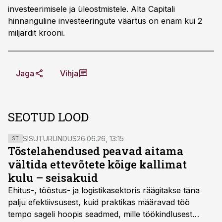
investeerimisele ja üleostmistele. Alta Capitali
hinnanguline investeeringute väärtus on enam kui 2
miljardit krooni.
Jaga
Vihja
SEOTUD LOOD
SISUTURUNDUS
26.06.26, 13:15
ST
Tõstelahendused peavad aitama
vältida ettevõtete kõige kallimat
kulu – seisakuid
Ehitus-, tööstus- ja logistikasektoris räägitakse täna
palju efektiivsusest, kuid praktikas määravad töö
tempo sageli hoopis seadmed, mille töökindlusest