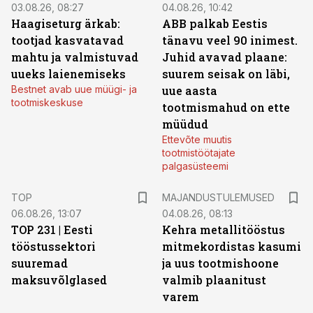
03.08.26, 08:27
04.08.26, 10:42
Haagiseturg ärkab:
ABB palkab Eestis
tootjad kasvatavad
tänavu veel 90 inimest.
mahtu ja valmistuvad
Juhid avavad plaane:
uueks laienemiseks
suurem seisak on läbi,
Bestnet avab uue müügi- ja
uue aasta
tootmiskeskuse
tootmismahud on ette
müüdud
Ettevõte muutis
tootmistöötajate
palgasüsteemi
TOP
MAJANDUSTULEMUSED
06.08.26, 13:07
04.08.26, 08:13
TOP 231 | Eesti
Kehra metallitööstus
tööstussektori
mitmekordistas kasumi
suuremad
ja uus tootmishoone
maksuvõlglased
valmib plaanitust
varem