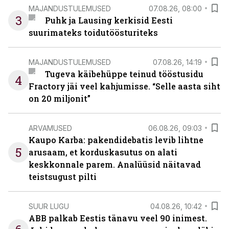
MAJANDUSTULEMUSED
07.08.26, 08:00
3
Puhk ja Lausing kerkisid Eesti
suurimateks toidutöösturiteks
MAJANDUSTULEMUSED
07.08.26, 14:19
Tugeva käibehüppe teinud tööstusidu
4
Fractory jäi veel kahjumisse. “Selle aasta siht
on 20 miljonit”
ARVAMUSED
06.08.26, 09:03
Kaupo Karba: pakendidebatis levib lihtne
5
arusaam, et korduskasutus on alati
keskkonnale parem. Analüüsid näitavad
teistsugust pilti
SUUR LUGU
04.08.26, 10:42
ABB palkab Eestis tänavu veel 90 inimest.