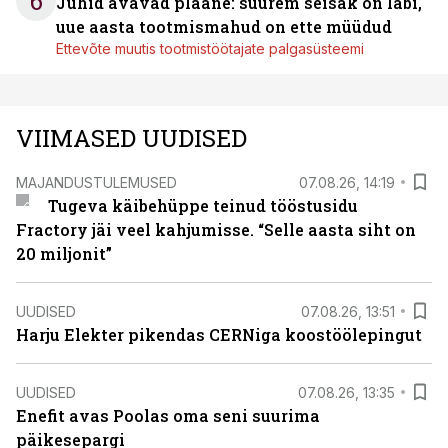
6
Juhid avavad plaane: suurem seisak on läbi,
uue aasta tootmismahud on ette müüdud
Ettevõte muutis tootmistöötajate palgasüsteemi
VIIMASED UUDISED
MAJANDUSTULEMUSED
07.08.26, 14:19
Tugeva käibehüppe teinud tööstusidu
Fractory jäi veel kahjumisse. “Selle aasta siht on
20 miljonit”
UUDISED
07.08.26, 13:51
Harju Elekter pikendas CERNiga koostöölepingut
UUDISED
07.08.26, 13:35
Enefit avas Poolas oma seni suurima
päikesepargi