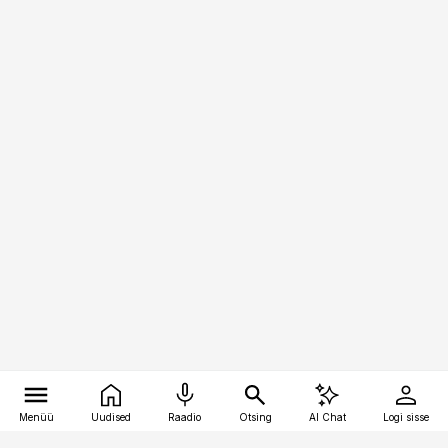
Menüü
Uudised
Raadio
Otsing
AI Chat
Logi sisse