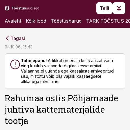
Telli
Avaleht
Kõik lood
Tööstusharud
TARK TÖÖSTUS 2
cebook
cebook
Tagasi
Twitter)
Twitter)
04.10.06, 15:43
kedIn
kedIn
Tähelepanu!
Artikkel on enam kui 5 aastat vana
ning kuulub väljaande digitaalsesse arhiivi.
ail
ail
Väljaanne ei uuenda ega kaasajasta arhiveeritud
sisu, mistõttu võib olla vajalik kaasaegsete
k
k
allikatega tutvumine
Rahumaa ostis Põhjamaade
juhtiva kattematerjalide
tootja