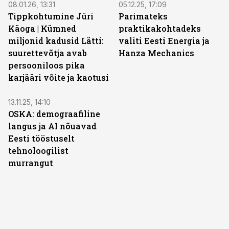
08.01.26, 13:31
05.12.25, 17:09
Tippkohtumine Jüri
Parimateks
Käoga | Kümned
praktikakohtadeks
miljonid kadusid Lätti:
valiti Eesti Energia ja
suurettevõtja avab
Hanza Mechanics
persooniloos pika
karjääri võite ja kaotusi
13.11.25, 14:10
OSKA: demograafiline
langus ja AI nõuavad
Eesti tööstuselt
tehnoloogilist
murrangut