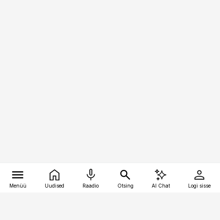
Menüü
Uudised
Raadio
Otsing
AI Chat
Logi sisse