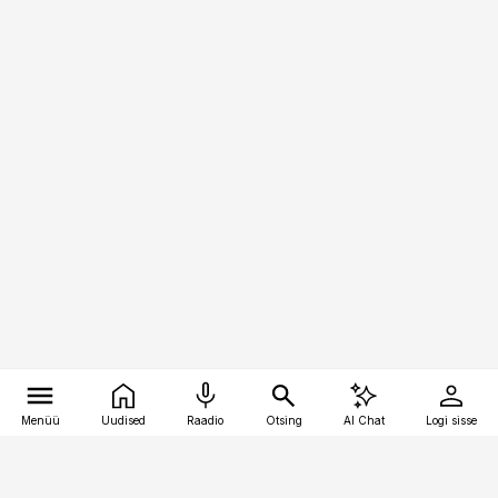
Menüü
Uudised
Raadio
Otsing
AI Chat
Logi sisse