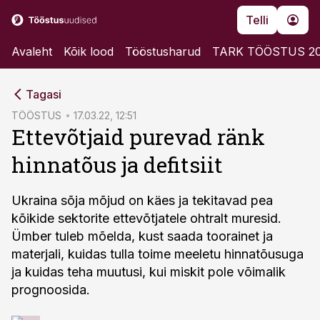
Telli
Avaleht
Kõik lood
Tööstusharud
TARK TÖÖSTUS 2
cebook
Tagasi
Twitter)
TÖÖSTUS
17.03.22, 12:51
Ettevõtjaid purevad ränk
kedIn
hinnatõus ja defitsiit
ail
k
Ukraina sõja mõjud on käes ja tekitavad pea
kõikide sektorite ettevõtjatele ohtralt muresid.
Ümber tuleb mõelda, kust saada toorainet ja
materjali, kuidas tulla toime meeletu hinnatõusuga
ja kuidas teha muutusi, kui miskit pole võimalik
prognoosida.