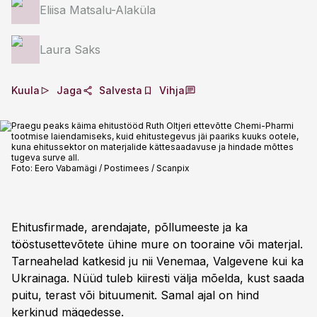
Eliisa Matsalu-Alaküla
Laura Saks
Kuula
Jaga
Salvesta
Vihja
Praegu peaks käima ehitustööd Ruth Oltjeri ettevõtte Chemi-Pharmi
tootmise laiendamiseks, kuid ehitustegevus jäi paariks kuuks ootele,
kuna ehitussektor on materjalide kättesaadavuse ja hindade mõttes
tugeva surve all.
Foto:
Eero Vabamägi / Postimees / Scanpix
Ehitusfirmade, arendajate, põllumeeste ja ka
tööstusettevõtete ühine mure on tooraine või materjal.
Tarneahelad katkesid ju nii Venemaa, Valgevene kui ka
Ukrainaga. Nüüd tuleb kiiresti välja mõelda, kust saada
puitu, terast või bituumenit. Samal ajal on hind
kerkinud mägedesse.