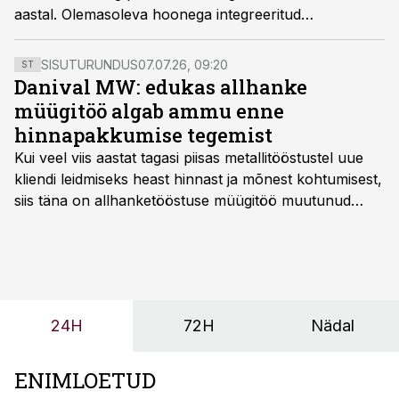
aastal. Olemasoleva hoonega integreeritud
kolmekorruselise ja 8500 m² farmaatsiatehase
terviklahenduse projekteeris Innopolis Insenerid OÜ,
SISUTURUNDUS
07.07.26, 09:20
ST
ehitaja selgub hanke käigus.
Danival MW: edukas allhanke
müügitöö algab ammu enne
hinnapakkumise tegemist
Kui veel viis aastat tagasi piisas metallitööstustel uue
kliendi leidmiseks heast hinnast ja mõnest kohtumisest,
siis täna on allhanketööstuse müügitöö muutunud
märksa pikemaks ja süsteemsemaks. Konkurents on
kasvanud, kliendid kaaluvad otsuseid põhjalikumalt
ning partnerit ei valita enam ainult tootmisvõimekuse
või hinnakirja järgi.
24H
72H
Nädal
ENIMLOETUD