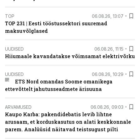
TOP
06.08.26, 13:07
TOP 231 | Eesti tööstussektori suuremad
maksuvõlglased
UUDISED
06.08.26, 11:15
Hiiumaale kavandatakse võimsamat elektrivõrku
UUDISED
06.08.26, 10:29
ETS Nord omandas Soome omanikega
ettevõttelt jahutusseadmete ärisuuna
ARVAMUSED
06.08.26, 09:03
Kaupo Karba: pakendidebatis levib lihtne
arusaam, et korduskasutus on alati keskkonnale
parem. Analüüsid näitavad teistsugust pilti