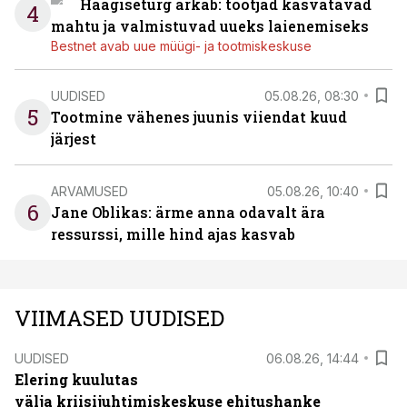
Haagiseturg ärkab: tootjad kasvatavad
4
mahtu ja valmistuvad uueks laienemiseks
Bestnet avab uue müügi- ja tootmiskeskuse
UUDISED
05.08.26, 08:30
5
Tootmine vähenes juunis viiendat kuud
järjest
ARVAMUSED
05.08.26, 10:40
6
Jane Oblikas: ärme anna odavalt ära
ressurssi, mille hind ajas kasvab
VIIMASED UUDISED
UUDISED
06.08.26, 14:44
Elering kuulutas
välja kriisijuhtimiskeskuse ehitushanke