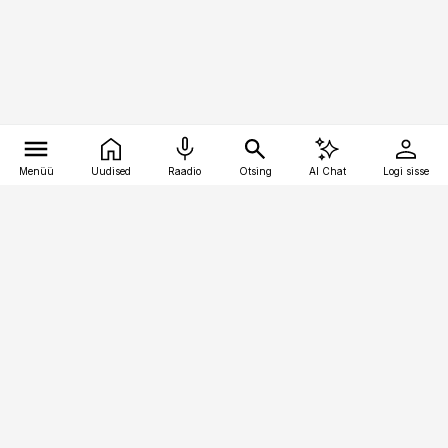
Menüü
Uudised
Raadio
Otsing
AI Chat
Logi sisse
Vana-Lõuna 39/1, 19094 Tallinn
(+372) 667 0111
toostusuudised@toostusuudised.ee
Telli
Reklaam
Firmast