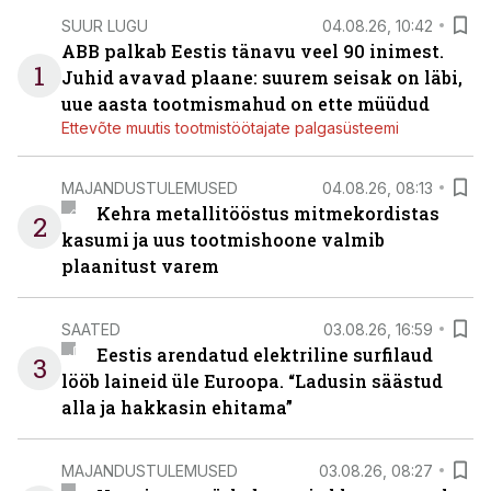
SUUR LUGU
04.08.26, 10:42
ABB palkab Eestis tänavu veel 90 inimest.
1
Juhid avavad plaane: suurem seisak on läbi,
uue aasta tootmismahud on ette müüdud
Ettevõte muutis tootmistöötajate palgasüsteemi
MAJANDUSTULEMUSED
04.08.26, 08:13
Kehra metallitööstus mitmekordistas
2
kasumi ja uus tootmishoone valmib
plaanitust varem
SAATED
03.08.26, 16:59
Eestis arendatud elektriline surfilaud
3
lööb laineid üle Euroopa. “Ladusin säästud
alla ja hakkasin ehitama”
MAJANDUSTULEMUSED
03.08.26, 08:27