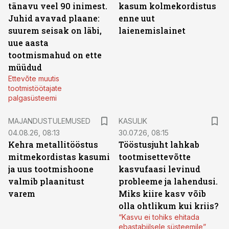
tänavu veel 90 inimest.
kasum kolmekordistus
Juhid avavad plaane:
enne uut
suurem seisak on läbi,
laienemislainet
uue aasta
tootmismahud on ette
müüdud
Ettevõte muutis
tootmistöötajate
palgasüsteemi
MAJANDUSTULEMUSED
KASULIK
04.08.26, 08:13
30.07.26, 08:15
Kehra metallitööstus
Tööstusjuht lahkab
mitmekordistas kasumi
tootmisettevõtte
ja uus tootmishoone
kasvufaasi levinud
valmib plaanitust
probleeme ja lahendusi.
varem
Miks kiire kasv võib
olla ohtlikum kui kriis?
“Kasvu ei tohiks ehitada
ebastabiilsele süsteemile”