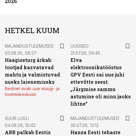
2026
HETKEL KUUM
MAJANDUSTULEMUSED
UUDISED
03.08.26, 08:27
31.07.26, 09:45
Haagiseturg ärkab:
Elva
tootjad kasvatavad
elektroonikatööstus
mahtu ja valmistuvad
GPV Eesti sai uue juhi
uueks laienemiseks
ettevõtte seest.
Bestnet avab uue müügi- ja
„Järgmise sammu
tootmiskeskuse
astumine oli minu jaoks
lihtne“
SUUR LUGU
MAJANDUSTULEMUSED
04.08.26, 10:42
30.07.26, 13:12
ABB palkab Eestis
Hanza Eesti tehaste