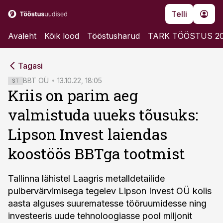
Telli
Avaleht
Kõik lood
Tööstusharud
TARK TÖÖSTUS 2
cebook
cebook
Tagasi
Twitter)
Twitter)
BBT OÜ
13.10.22, 18:05
ST
Kriis on parim aeg
kedIn
kedIn
valmistuda uueks tõusuks:
ail
ail
Lipson Invest laiendas
k
k
koostöös BBTga tootmist
Tallinna lähistel Laagris metalldetailide
pulbervärvimisega tegelev Lipson Invest OÜ kolis
aasta alguses suurematesse tööruumidesse ning
investeeris uude tehnoloogiasse pool miljonit