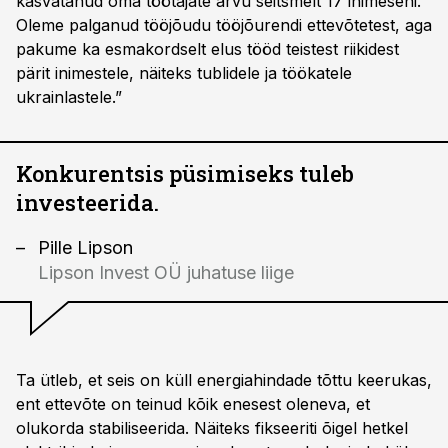
kasvatanud oma töötajate arvu seitsmelt 17 inimeseni.
Oleme palganud tööjõudu tööjõurendi ettevõtetest, aga
pakume ka esmakordselt elus tööd teistest riikidest
pärit inimestele, näiteks tublidele ja töökatele
ukrainlastele.”
Konkurentsis püsimiseks tuleb
investeerida.
Pille Lipson
Lipson Invest OÜ juhatuse liige
Ta ütleb, et seis on küll energiahindade tõttu keerukas,
ent ettevõte on teinud kõik enesest oleneva, et
olukorda stabiliseerida. Näiteks fikseeriti õigel hetkel