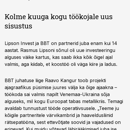
Kolme kuuga kogu töökojale uus
sisustus
Lipson Invest ja BBT on partnerid juba enam kui 14
aastat. Rasmus Lipsoni sõnul oli uue investeeringu
alguses väike kartus, kas saab ikka kõik õigel ajal
valmis, aga kiidab, et koostöö oli väga kiire ja ladus.
BBT juhatuse liige Raavo Kangur toob projekti
ajagraafikus püsimise juures välja ka õige ajaakna –
töökoda sai valmis napilt Venemaa-Ukraina sõja
alguseks, mil kogu Euroopat tabas metallikriis. Temagi
avaldab tunnustust tööde operatiivsusele. „Teeme ju
kõigile partneritele värvikambrid ja haaveldusliinid
rätsepatööna, sest ettevõtjate soovid ja vajadused on
erinevad. Kui muidu võtavad läbirääkimised juba ise