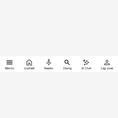
Menüü
Uudised
Raadio
Otsing
AI Chat
Logi sisse
Vana-Lõuna 39/1, 19094 Tallinn
(+372) 667 0111
toostusuudised@toostusuudised.ee