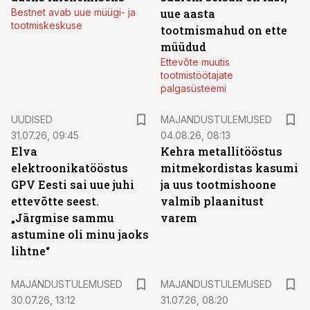
Bestnet avab uue müügi- ja
uue aasta
tootmiskeskuse
tootmismahud on ette
müüdud
Ettevõte muutis
tootmistöötajate
palgasüsteemi
UUDISED
MAJANDUSTULEMUSED
31.07.26, 09:45
04.08.26, 08:13
Elva
Kehra metallitööstus
elektroonikatööstus
mitmekordistas kasumi
GPV Eesti sai uue juhi
ja uus tootmishoone
ettevõtte seest.
valmib plaanitust
„Järgmise sammu
varem
astumine oli minu jaoks
lihtne“
MAJANDUSTULEMUSED
MAJANDUSTULEMUSED
30.07.26, 13:12
31.07.26, 08:20