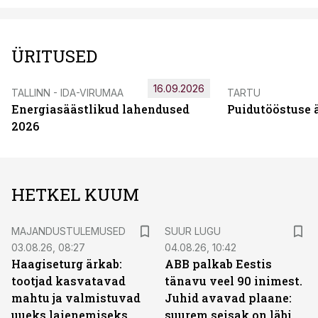
ÜRITUSED
16.09.2026
TALLINN - IDA-VIRUMAA
TARTU
Energiasäästlikud lahendused
Puidutööstuse 
2026
HETKEL KUUM
MAJANDUSTULEMUSED
SUUR LUGU
03.08.26, 08:27
04.08.26, 10:42
Haagiseturg ärkab:
ABB palkab Eestis
tootjad kasvatavad
tänavu veel 90 inimest.
mahtu ja valmistuvad
Juhid avavad plaane:
uueks laienemiseks
suurem seisak on läbi,