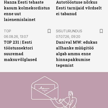
Hanza Eesti tehaste
Autotööstuse nõrkus
kasum kolmekordistus
Eesti tarnijaid võrdselt
enne uut
ei tabanud
laienemislainet
ST
TOP
SISUTURUNDUS
06.08.26, 13:07
07.07.26, 09:20
TOP 231 | Eesti
Danival MW: edukas
tööstussektori
allhanke müügitöö
suuremad
algab ammu enne
maksuvõlglased
hinnapakkumise
tegemist