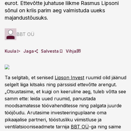
eurot. Ettevõtte juhatuse liikme Rasmus Lipsoni
sõnul on kriis parim aeg valmistuda uueks
majandustõusuks.
BBT OÜ
Kuula
Jaga
Salvesta
Vihja
Ta selgitab, et senised
Lipson Invest
ruumid olid jäänud
selgelt liiga kitsaks ning pärssisid ettevõtte arengut.
„Otsustasime, et kuigi on keeruline aeg, tuleb võtta see
samm ette: leida uued ruumid, panustada
moodsamatesse töövahenditesse ning palgata juurde
tööjõudu. Arutasime investeeringuplaane oma
pikaajalise partneri, tööstusliku viimistluse ja
ventilatsiooniseadmete tarnija
BBT OÜ
-ga ning saime