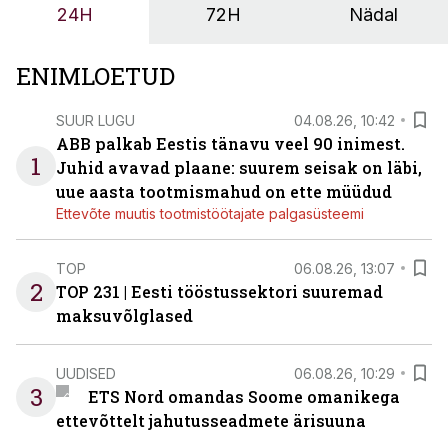
24H
72H
Nädal
ENIMLOETUD
SUUR LUGU
04.08.26, 10:42
ABB palkab Eestis tänavu veel 90 inimest.
1
Juhid avavad plaane: suurem seisak on läbi,
uue aasta tootmismahud on ette müüdud
Ettevõte muutis tootmistöötajate palgasüsteemi
TOP
06.08.26, 13:07
2
TOP 231 | Eesti tööstussektori suuremad
maksuvõlglased
UUDISED
06.08.26, 10:29
3
ETS Nord omandas Soome omanikega
ettevõttelt jahutusseadmete ärisuuna