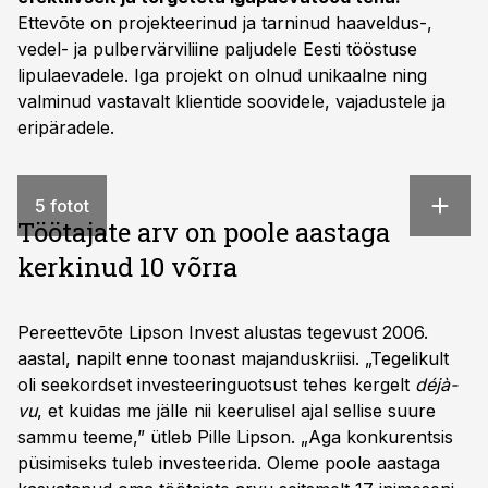
Ettevõte on projekteerinud ja tarninud haaveldus-,
vedel- ja pulbervärviliine paljudele Eesti tööstuse
lipulaevadele. Iga projekt on olnud unikaalne ning
valminud vastavalt klientide soovidele, vajadustele ja
eripäradele.
5 fotot
Töötajate arv on poole aastaga
kerkinud 10 võrra
Pereettevõte Lipson Invest alustas tegevust 2006.
aastal, napilt enne toonast majanduskriisi. „Tegelikult
oli seekordset investeeringuotsust tehes kergelt
déjà-
vu
, et kuidas me jälle nii keerulisel ajal sellise suure
sammu teeme,” ütleb Pille Lipson. „Aga konkurentsis
püsimiseks tuleb investeerida. Oleme poole aastaga