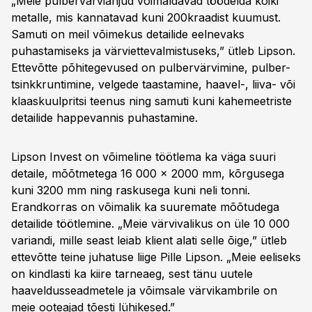
„Meie pulbervärviahjud võimaldavad töödelda kõiki
metalle, mis kannatavad kuni 200kraadist kuumust.
Samuti on meil võimekus detailide eelnevaks
puhastamiseks ja värviettevalmistuseks,” ütleb Lipson.
Ettevõtte põhitegevused on pulbervärvimine, pulber-
tsinkkruntimine, velgede taastamine, haavel-, liiva- või
klaaskuulpritsi teenus ning samuti kuni kahemeetriste
detailide happevannis puhastamine.
Lipson Invest on võimeline töötlema ka väga suuri
detaile, mõõtmetega 16 000 × 2000 mm, kõrgusega
kuni 3200 mm ning raskusega kuni neli tonni.
Erandkorras on võimalik ka suuremate mõõtudega
detailide töötlemine. „Meie värvivalikus on üle 10 000
variandi, mille seast leiab klient alati selle õige,” ütleb
ettevõtte teine juhatuse liige Pille Lipson. „Meie eeliseks
on kindlasti ka kiire tarneaeg, sest tänu uutele
haaveldusseadmetele ja võimsale värvikambrile on
meie ooteajad tõesti lühikesed.”