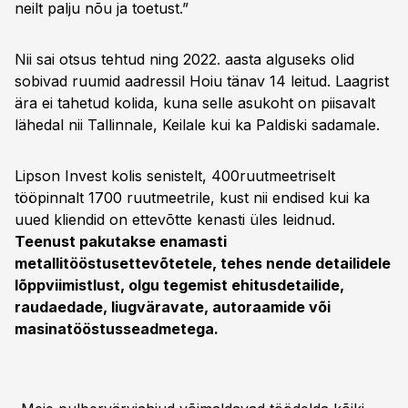
neilt palju nõu ja toetust.”
Nii sai otsus tehtud ning 2022. aasta alguseks olid
sobivad ruumid aadressil Hoiu tänav 14 leitud. Laagrist
ära ei tahetud kolida, kuna selle asukoht on piisavalt
lähedal nii Tallinnale, Keilale kui ka Paldiski sadamale.
Lipson Invest kolis senistelt, 400ruutmeetriselt
tööpinnalt 1700 ruutmeetrile, kust nii endised kui ka
uued kliendid on ettevõtte kenasti üles leidnud.
Teenust pakutakse enamasti
metallitööstusettevõtetele, tehes nende detailidele
lõppviimistlust, olgu tegemist ehitusdetailide,
raudaedade, liugväravate, autoraamide või
masinatööstusseadmetega.