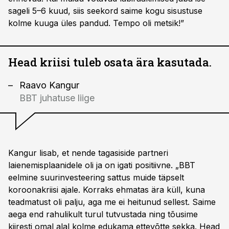
sageli 5–6 kuud, siis seekord saime kogu sisustuse
kolme kuuga üles pandud. Tempo oli metsik!”
Head kriisi tuleb osata ära kasutada.
Raavo Kangur
BBT juhatuse liige
Kangur lisab, et nende tagasiside partneri
laienemisplaanidele oli ja on igati positiivne. „BBT
eelmine suurinvesteering sattus muide täpselt
koroonakriisi ajale. Korraks ehmatas ära küll, kuna
teadmatust oli palju, aga me ei heitunud sellest. Saime
aega end rahulikult turul tutvustada ning tõusime
kiiresti omal alal kolme edukama ettevõtte sekka. Head