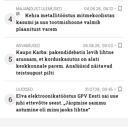
MAJANDUSTULEMUSED
04.08.26, 08:13
Kehra metallitööstus mitmekordistas
4
kasumi ja uus tootmishoone valmib
plaanitust varem
ARVAMUSED
06.08.26, 09:03
Kaupo Karba: pakendidebatis levib lihtne
5
arusaam, et korduskasutus on alati
keskkonnale parem. Analüüsid näitavad
teistsugust pilti
UUDISED
31.07.26, 09:45
Elva elektroonikatööstus GPV Eesti sai uue
6
juhi ettevõtte seest. „Järgmise sammu
astumine oli minu jaoks lihtne“