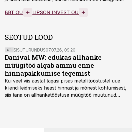
BBT OÜ
LIPSON INVEST OÜ
SEOTUD LOOD
SISUTURUNDUS
07.07.26, 09:20
ST
Danival MW: edukas allhanke
müügitöö algab ammu enne
hinnapakkumise tegemist
Kui veel viis aastat tagasi piisas metallitööstustel uue
kliendi leidmiseks heast hinnast ja mõnest kohtumisest,
siis täna on allhanketööstuse müügitöö muutunud
märksa pikemaks ja süsteemsemaks. Konkurents on
kasvanud, kliendid kaaluvad otsuseid põhjalikumalt
ning partnerit ei valita enam ainult tootmisvõimekuse
või hinnakirja järgi.