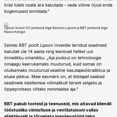
kriisi tuleb osata ära kasutada – seda võime nüüd enda
kogemusest kinnitada.”
Lipson Invest OÜ juhatuse liige Rasmus Lipson ja BBT juhatuse liige
Raavo Kangur.
Eelmisi BBT poolt Lipson Investile tarnitud seadmeid
kasutati üle 14 aasta ning teenivad hetkel uut
õnnelikku omanikku. „Aja jooksul on tehnoloogia
omajagu keerukamaks muutunud, kuid samas on
olulisemaks muutunud seadme kasutajasõbralikkus ja
eluea pikkus. Meie eesmärk on, et töötajad saaksid
seadmete käsitlemise võimalikult kiiresti selgeks ja
õppeprotsess võtaks minimaalse aja.”
BBT pakub tooteid ja teenuseid, mis aitavad kliendil
tööstusliku viimistluse ja ventilatsiooni vallas
efektiivselt ja tõrgeteta igapäevatööd teha.