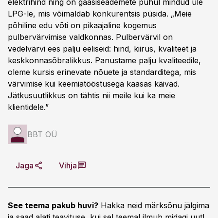
elektrihind ning on gaasiseademete puhul mindud üle
LPG-le, mis võimaldab konkurentsis püsida. „Meie
põhiline edu võti on pikaajaline kogemus
pulbervärvimise valdkonnas. Pulbervärvil on
vedelvärvi ees palju eeliseid: hind, kiirus, kvaliteet ja
keskkonnasõbralikkus. Panustame palju kvaliteedile,
oleme kursis erinevate nõuete ja standarditega, mis
värvimise kui keemiatööstusega kaasas käivad.
Jätkusuutlikkus on tähtis nii meile kui ka meie
klientidele.”
BBT OÜ
Jaga
Vihja
See teema pakub huvi?
Hakka neid märksõnu jälgima
ja saad alati teavituse, kui sel teemal ilmub midagi uut!