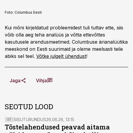
Foto:
Columbus Eesti
Kui mõni kirjeldatud probleemidest tuli tuttav ette, siis
võib olla aeg teha analüüs ja võtta ettevõttes
kasutusele arendusmeetmed. Columbuse ärianalüütika
meeskond on Eesti suurimaid ja oleme meelsasti teile
abiks sel teel.
Võtke julgelt ühendust
!
Jaga
Vihja
SEOTUD LOOD
SISUTURUNDUS
26.06.26, 13:15
ST
Tõstelahendused peavad aitama