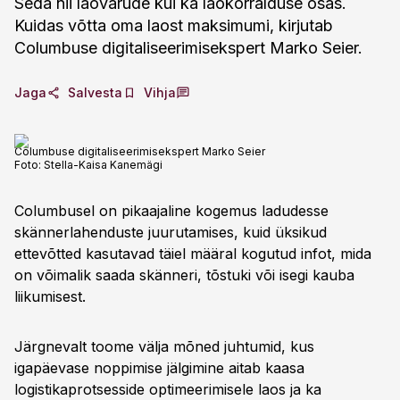
Seda nii laovarude kui ka laokorralduse osas.
Kuidas võtta oma laost maksimumi, kirjutab
Columbuse digitaliseerimisekspert Marko Seier.
Jaga
Salvesta
Vihja
Columbuse digitaliseerimisekspert Marko Seier
Foto:
Stella-Kaisa Kanemägi
Columbusel on pikaajaline kogemus ladudesse
skännerlahenduste juurutamises, kuid üksikud
ettevõtted kasutavad täiel määral kogutud infot, mida
on võimalik saada skänneri, tõstuki või isegi kauba
liikumisest.
Järgnevalt toome välja mõned juhtumid, kus
igapäevase noppimise jälgimine aitab kaasa
logistikaprotsesside optimeerimisele laos ja ka