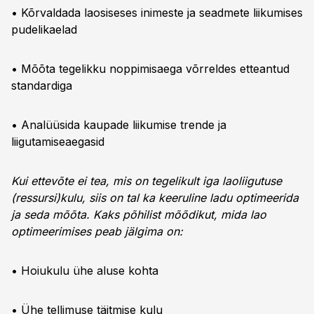
• Kõrvaldada laosiseses inimeste ja seadmete liikumises
pudelikaelad
• Mõõta tegelikku noppimisaega võrreldes etteantud
standardiga
• Analüüsida kaupade liikumise trende ja
liigutamiseaegasid
Kui ettevõte ei tea, mis on tegelikult iga laoliigutuse
(ressursi)kulu, siis on tal ka keeruline ladu optimeerida
ja seda mõõta. Kaks põhilist mõõdikut, mida lao
optimeerimises peab jälgima on:
• Hoiukulu ühe aluse kohta
• Ühe tellimuse täitmise kulu