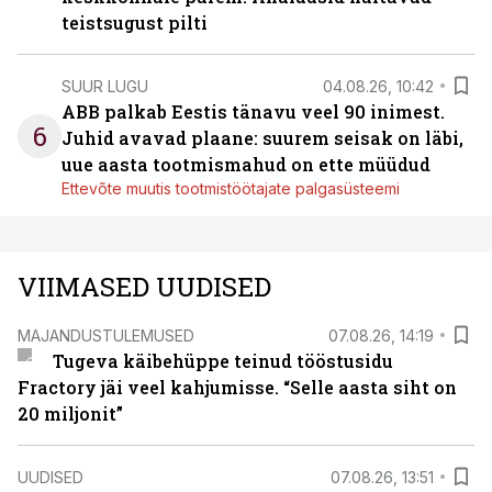
teistsugust pilti
SUUR LUGU
04.08.26, 10:42
ABB palkab Eestis tänavu veel 90 inimest.
6
Juhid avavad plaane: suurem seisak on läbi,
uue aasta tootmismahud on ette müüdud
Ettevõte muutis tootmistöötajate palgasüsteemi
VIIMASED UUDISED
MAJANDUSTULEMUSED
07.08.26, 14:19
Tugeva käibehüppe teinud tööstusidu
Fractory jäi veel kahjumisse. “Selle aasta siht on
20 miljonit”
UUDISED
07.08.26, 13:51