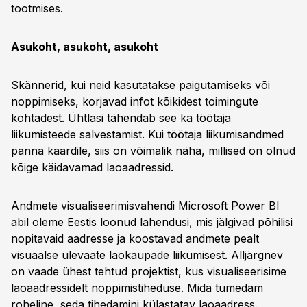
tootmises.
Asukoht, asukoht, asukoht
Skännerid, kui neid kasutatakse paigutamiseks või
noppimiseks, korjavad infot kõikidest toimingute
kohtadest. Ühtlasi tähendab see ka töötaja
liikumisteede salvestamist. Kui töötaja liikumisandmed
panna kaardile, siis on võimalik näha, millised on olnud
kõige käidavamad laoaadressid.
Andmete visualiseerimisvahendi Microsoft Power BI
abil oleme Eestis loonud lahendusi, mis jälgivad põhilisi
nopitavaid aadresse ja koostavad andmete pealt
visuaalse ülevaate laokaupade liikumisest. Alljärgnev
on vaade ühest tehtud projektist, kus visualiseerisime
laoaadressidelt noppimistiheduse. Mida tumedam
roheline, seda tihedamini külastatav laoaadress.