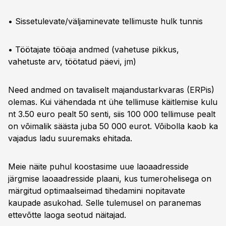
• Sissetulevate/väljaminevate tellimuste hulk tunnis
• Töötajate tööaja andmed (vahetuse pikkus,
vahetuste arv, töötatud päevi, jm)
Need andmed on tavaliselt majandustarkvaras (ERPis)
olemas. Kui vähendada nt ühe tellimuse käitlemise kulu
nt 3.50 euro pealt 50 senti, siis 100 000 tellimuse pealt
on võimalik säästa juba 50 000 eurot. Võibolla kaob ka
vajadus ladu suuremaks ehitada.
Meie näite puhul koostasime uue laoaadresside
järgmise laoaadresside plaani, kus tumerohelisega on
märgitud optimaalseimad tihedamini nopitavate
kaupade asukohad. Selle tulemusel on paranemas
ettevõtte laoga seotud näitajad.