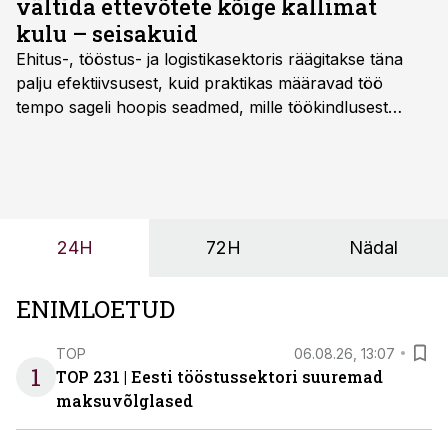
vältida ettevõtete kõige kallimat
kulu – seisakuid
Ehitus-, tööstus- ja logistikasektoris räägitakse täna
palju efektiivsusest, kuid praktikas määravad töö
tempo sageli hoopis seadmed, mille töökindlusest
sõltub kogu objekti või tootmise sujuvus. Kui tõstuk
seisab, töö katkeb või masin ei vasta töötingimustele,
ei tähenda see ettevõtte jaoks ainult tehnilist
probleemi, vaid otsest rahalist kulu, venivaid tähtaegu
ja suuremaid riske tööohutusele.
24H
72H
Nädal
ENIMLOETUD
TOP
06.08.26, 13:07
1
TOP 231 | Eesti tööstussektori suuremad
maksuvõlglased