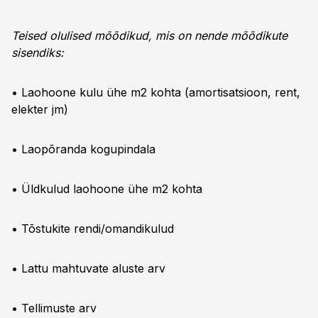
Teised olulised mõõdikud, mis on nende mõõdikute
sisendiks:
• Laohoone kulu ühe m2 kohta (amortisatsioon, rent,
elekter jm)
• Laopõranda kogupindala
• Üldkulud laohoone ühe m2 kohta
• Tõstukite rendi/omandikulud
• Lattu mahtuvate aluste arv
• Tellimuste arv