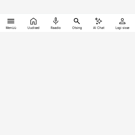
Menüü
Uudised
Raadio
Otsing
AI Chat
Logi sisse
Vana-Lõuna 39/1, 19094 Tallinn
(+372) 667 0111
toostusuudised@toostusuudised.ee
Telli
Reklaam
Firmast
Sisu kasutamisõigused
Ajakirjaniku
eetikakoodeks
Üldtingimused
Privaatsustingimused