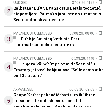
UUDISED
07.08.26, 11:52
Rallistaar Elfyn Evans ostis Eestis toodetud
2
aiapaviljoni. Palmako juht: see on tunnustus
Eesti tootmiskvaliteedile
MAJANDUSTULEMUSED
07.08.26, 08:00
3
Puhk ja Lausing kerkisid Eesti
suurimateks toidutöösturiteks
MAJANDUSTULEMUSED
07.08.26, 14:19
Tugeva käibehüppe teinud tööstusidu
4
Fractory jäi veel kahjumisse. “Selle aasta siht
on 20 miljonit”
ARVAMUSED
06.08.26, 09:03
Kaupo Karba: pakendidebatis levib lihtne
5
arusaam, et korduskasutus on alati
keskkonnale parem. Analüüsid näitavad