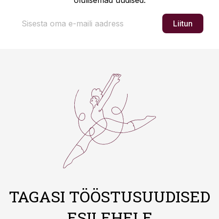
olulisemad uudised.
Liitun
TAGASI TÖÖSTUSUUDISED
ESILEHELE