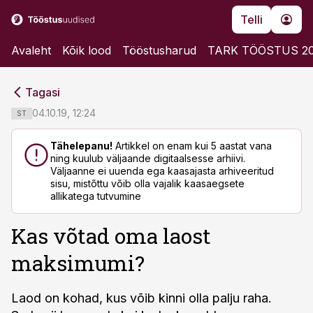
Telli
Avaleht
Kõik lood
Tööstusharud
TARK TÖÖSTUS 2
cebook
cebook
Tagasi
Twitter)
Twitter)
04.10.19, 12:24
ST
kedIn
kedIn
Tähelepanu!
Artikkel on enam kui 5 aastat vana
ning kuulub väljaande digitaalsesse arhiivi.
ail
ail
Väljaanne ei uuenda ega kaasajasta arhiveeritud
sisu, mistõttu võib olla vajalik kaasaegsete
k
k
allikatega tutvumine
Kas võtad oma laost
maksimumi?
Laod on kohad, kus võib kinni olla palju raha.