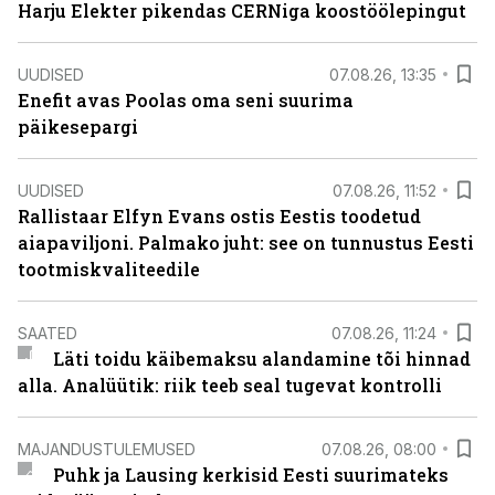
Harju Elekter pikendas CERNiga koostöölepingut
UUDISED
07.08.26, 13:35
Enefit avas Poolas oma seni suurima
päikesepargi
UUDISED
07.08.26, 11:52
Rallistaar Elfyn Evans ostis Eestis toodetud
aiapaviljoni. Palmako juht: see on tunnustus Eesti
tootmiskvaliteedile
SAATED
07.08.26, 11:24
Läti toidu käibemaksu alandamine tõi hinnad
alla. Analüütik: riik teeb seal tugevat kontrolli
MAJANDUSTULEMUSED
07.08.26, 08:00
Puhk ja Lausing kerkisid Eesti suurimateks