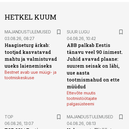
HETKEL KUUM
MAJANDUSTULEMUSED
SUUR LUGU
03.08.26, 08:27
04.08.26, 10:42
Haagiseturg ärkab:
ABB palkab Eestis
tootjad kasvatavad
tänavu veel 90 inimest.
mahtu ja valmistuvad
Juhid avavad plaane:
uueks laienemiseks
suurem seisak on läbi,
Bestnet avab uue müügi- ja
uue aasta
tootmiskeskuse
tootmismahud on ette
müüdud
Ettevõte muutis
tootmistöötajate
palgasüsteemi
TOP
MAJANDUSTULEMUSED
06.08.26, 13:07
04.08.26, 08:13