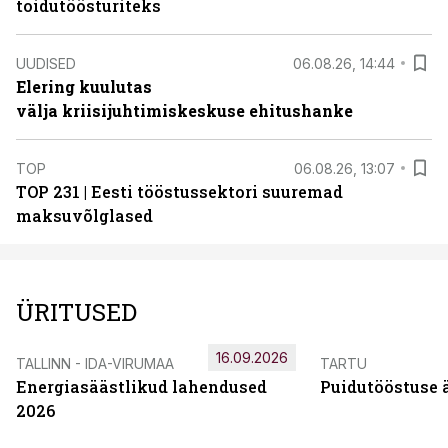
toidutöösturiteks
UUDISED
06.08.26, 14:44
Elering kuulutas
välja kriisijuhtimiskeskuse ehitushanke
TOP
06.08.26, 13:07
TOP 231 | Eesti tööstussektori suuremad
maksuvõlglased
ÜRITUSED
16.09.2026
TALLINN - IDA-VIRUMAA
TARTU
Energiasäästlikud lahendused
Puidutööstuse 
2026