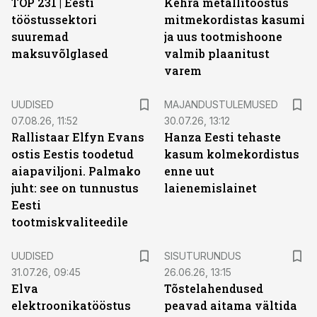
TOP 231 | Eesti
Kehra metallitööstus
tööstussektori
mitmekordistas kasumi
suuremad
ja uus tootmishoone
maksuvõlglased
valmib plaanitust
varem
UUDISED
MAJANDUSTULEMUSED
07.08.26, 11:52
30.07.26, 13:12
Rallistaar Elfyn Evans
Hanza Eesti tehaste
ostis Eestis toodetud
kasum kolmekordistus
aiapaviljoni. Palmako
enne uut
juht: see on tunnustus
laienemislainet
Eesti
tootmiskvaliteedile
ST
UUDISED
SISUTURUNDUS
31.07.26, 09:45
26.06.26, 13:15
Elva
Tõstelahendused
elektroonikatööstus
peavad aitama vältida