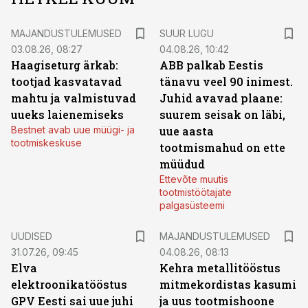
MAJANDUSTULEMUSED
SUUR LUGU
03.08.26, 08:27
04.08.26, 10:42
Haagiseturg ärkab:
ABB palkab Eestis
tootjad kasvatavad
tänavu veel 90 inimest.
mahtu ja valmistuvad
Juhid avavad plaane:
uueks laienemiseks
suurem seisak on läbi,
Bestnet avab uue müügi- ja
uue aasta
tootmiskeskuse
tootmismahud on ette
müüdud
Ettevõte muutis
tootmistöötajate
palgasüsteemi
UUDISED
MAJANDUSTULEMUSED
31.07.26, 09:45
04.08.26, 08:13
Elva
Kehra metallitööstus
elektroonikatööstus
mitmekordistas kasumi
GPV Eesti sai uue juhi
ja uus tootmishoone