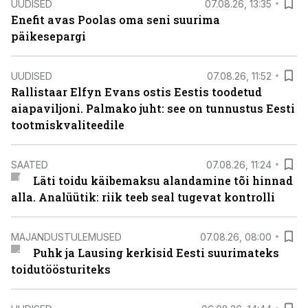
UUDISED
07.08.26, 13:35
Enefit avas Poolas oma seni suurima
päikesepargi
UUDISED
07.08.26, 11:52
Rallistaar Elfyn Evans ostis Eestis toodetud
aiapaviljoni. Palmako juht: see on tunnustus Eesti
tootmiskvaliteedile
SAATED
07.08.26, 11:24
Läti toidu käibemaksu alandamine tõi hinnad
alla. Analüütik: riik teeb seal tugevat kontrolli
MAJANDUSTULEMUSED
07.08.26, 08:00
Puhk ja Lausing kerkisid Eesti suurimateks
toidutöösturiteks