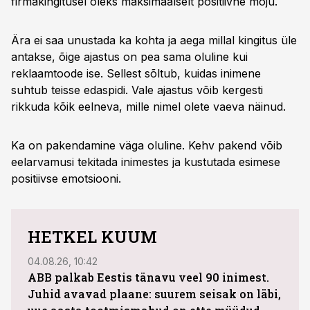
firmakingitusel oleks maksimaalselt positiivne mõju.
Ära ei saa unustada ka kohta ja aega millal kingitus üle
antakse, õige ajastus on pea sama oluline kui
reklaamtoode ise. Sellest sõltub, kuidas inimene
suhtub teisse edaspidi. Vale ajastus võib kergesti
rikkuda kõik eelneva, mille nimel olete vaeva näinud.
Ka on pakendamine väga oluline. Kehv pakend võib
eelarvamusi tekitada inimestes ja kustutada esimese
positiivse emotsiooni.
HETKEL KUUM
04.08.26, 10:42
04.08
ABB palkab Eestis tänavu veel 90 inimest.
Juhid avavad plaane: suurem seisak on läbi,
kasu