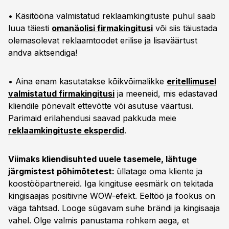
• Käsitööna valmistatud reklaamkingituste puhul saab
luua täiesti
omanäolisi firmakingitusi
või siis täiustada
olemasolevat reklaamtoodet erilise ja lisaväärtust
andva aktsendiga!
• Aina enam kasutatakse kõikvõimalikke
eritellimusel
valmistatud firmakingitusi
ja meeneid, mis edastavad
kliendile põnevalt ettevõtte või asutuse väärtusi.
Parimaid erilahendusi saavad pakkuda meie
reklaamkingituste eksperdid
.
Viimaks kliendisuhted uuele tasemele, lähtuge
järgmistest põhimõtetest:
üllatage oma kliente ja
koostööpartnereid. Iga kingituse eesmärk on tekitada
kingisaajas positiivne WOW-efekt. Eeltöö ja fookus on
väga tähtsad. Looge sügavam suhe brändi ja kingisaaja
vahel. Olge valmis panustama rohkem aega, et