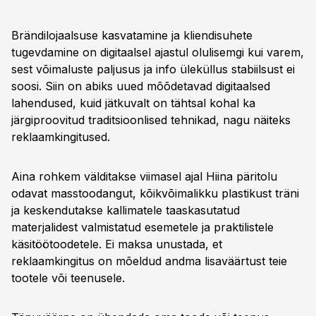
Brändilojaalsuse kasvatamine ja kliendisuhete
tugevdamine on digitaalsel ajastul olulisemgi kui varem,
sest võimaluste paljusus ja info üleküllus stabiilsust ei
soosi. Siin on abiks uued mõõdetavad digitaalsed
lahendused, kuid jätkuvalt on tähtsal kohal ka
järgiproovitud traditsioonlised tehnikad, nagu näiteks
reklaamkingitused.
Aina rohkem välditakse viimasel ajal Hiina päritolu
odavat masstoodangut, kõikvõimalikku plastikust träni
ja keskendutakse kallimatele taaskasutatud
materjalidest valmistatud esemetele ja praktilistele
käsitöötoodetele. Ei maksa unustada, et
reklaamkingitus on mõeldud andma lisaväärtust teie
tootele või teenusele.