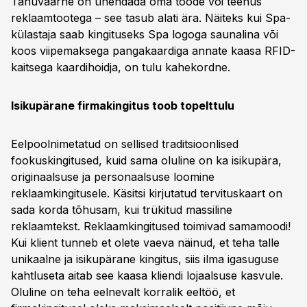
Tänuväärne on ühendada oma toode või teenus
reklaamtootega – see tasub alati ära. Näiteks kui Spa-
külastaja saab kingituseks Spa logoga saunalina või
koos viipemaksega pangakaardiga annate kaasa RFID-
kaitsega kaardihoidja, on tulu kahekordne.
Isikupärane firmakingitus toob topelttulu
Eelpoolnimetatud on sellised traditsioonlised
fookuskingitused, kuid sama oluline on ka isikupära,
originaalsuse ja personaalsuse loomine
reklaamkingitusele. Käsitsi kirjutatud tervituskaart on
sada korda tõhusam, kui trükitud massiline
reklaamtekst. Reklaamkingitused toimivad samamoodi!
Kui klient tunneb et olete vaeva näinud, et teha talle
unikaalne ja isikupärane kingitus, siis ilma igasuguse
kahtluseta aitab see kaasa kliendi lojaalsuse kasvule.
Oluline on teha eelnevalt korralik eeltöö, et