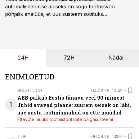
automatiseerimise aluseks on kogu tootmisvoo
põhjalik analüüs, et uus süsteem sobituks
olemasolevasse keskkonda, aitaks vähendada
tööjõuvajadust ning oleks valmis ka ettevõtte
tulevasteks arenguteks. Lihtsalt roboti lisamine
enamasti oodatud tulemust ei too, nendib tootmise ja
tööstuse automatiseerimislahenduste arendaja Smitech
24H
72H
Nädal
OÜ tegevjuht Sander Mitendorf.
ENIMLOETUD
SUUR LUGU
04.08.26, 10:42
ABB palkab Eestis tänavu veel 90 inimest.
1
Juhid avavad plaane: suurem seisak on läbi,
uue aasta tootmismahud on ette müüdud
Ettevõte muutis tootmistöötajate palgasüsteemi
TOP
06.08.26, 13:07