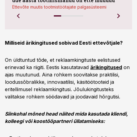
uue aasta tootmismahud on ette müüdud
plaa
Ettevõte muutis tootmistöötajate palgasüsteemi
Milliseid ärikingitused sobivad Eesti ettevõtjale?
On üldtuntud tõde, et reklaamkingituste eelistused
erinevad ka riigiti. Eestis kasutatavad
ärikingitused
on
ajas muutunud. Aina rohkem soovitakse praktilisi,
loodussõbralikke, innovaatilisi, käsitöötooteid ja
eritellimusel reklaamkingitusi. Jõulukingitusteks
valitakse rohkem söödavaid ja joodavaid hõrgutisi.
Siinkohal mõned head näited mida kasutada kliendi,
kolleegi või koostööpartneri üllatamiseks: