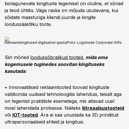
biolagunevate kingituste tegemisel on oluline, et sõnad
ja teod ühtiks. Väga raske on mõjuda usutavana, kui
sõidate maasturiga kliendi juurde ja kingite
loodussäästliku toote.
Reklaamkingitused digitaalsel ajastul
Foto:
Logotrade Corporate Gifts
Siin mõned
loodussõbralikud tooted
, mida oma
kogemusele tuginedes soovitan kingituseks
kasutada:
• Innovaatilised reklaamtooted toovad kingituste
valdkonda uudseid tehnoloogilisi lahendusi, teisalt aga
on tegemist praktiliste esemetega, mis aitavad uuel
moel lahendada protsesse. Näiteks
liitreaalsustooteid
või
IOT-tooted
. Ära ei saa unustada ka 3D prinditud
ultrapersonaalseid ehteid ja kingitusi.