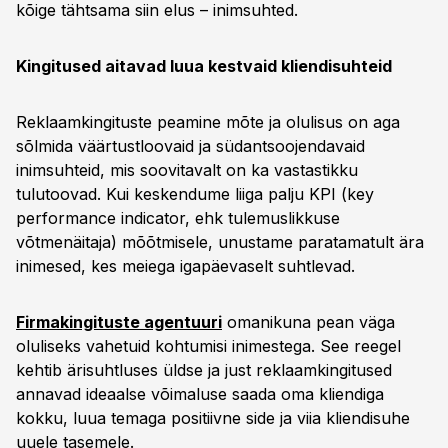
kõige tähtsama siin elus – inimsuhted.
Kingitused aitavad luua kestvaid kliendisuhteid
Reklaamkingituste peamine mõte ja olulisus on aga
sõlmida väärtustloovaid ja südantsoojendavaid
inimsuhteid, mis soovitavalt on ka vastastikku
tulutoovad. Kui keskendume liiga palju KPI (key
performance indicator, ehk tulemuslikkuse
võtmenäitaja) mõõtmisele, unustame paratamatult ära
inimesed, kes meiega igapäevaselt suhtlevad.
Firmakingituste agentuuri
omanikuna pean väga
oluliseks vahetuid kohtumisi inimestega. See reegel
kehtib ärisuhtluses üldse ja just reklaamkingitused
annavad ideaalse võimaluse saada oma kliendiga
kokku, luua temaga positiivne side ja viia kliendisuhe
uuele tasemele.