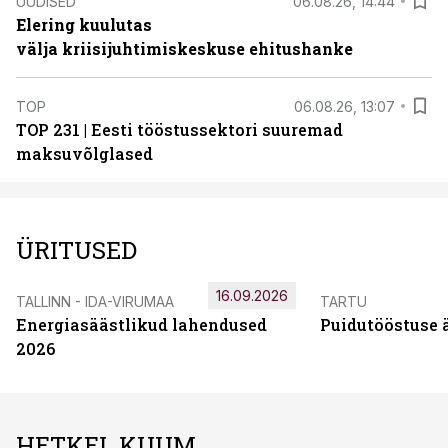
UUDISED
06.08.26, 14:44
Elering kuulutas
välja kriisijuhtimiskeskuse ehitushanke
TOP
06.08.26, 13:07
TOP 231 | Eesti tööstussektori suuremad
maksuvõlglased
ÜRITUSED
16.09.2026
TALLINN - IDA-VIRUMAA
TARTU
Energiasäästlikud lahendused
Puidutööstuse 
2026
HETKEL KUUM