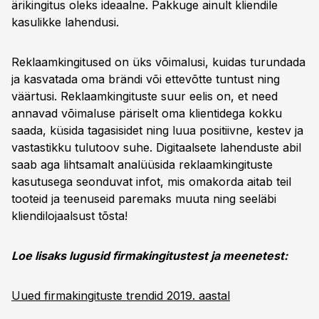
ärikingitus oleks ideaalne. Pakkuge ainult kliendile
kasulikke lahendusi.
Reklaamkingitused on üks võimalusi, kuidas turundada
ja kasvatada oma brändi või ettevõtte tuntust ning
väärtusi. Reklaamkingituste suur eelis on, et need
annavad võimaluse päriselt oma klientidega kokku
saada, küsida tagasisidet ning luua positiivne, kestev ja
vastastikku tulutoov suhe. Digitaalsete lahenduste abil
saab aga lihtsamalt analüüsida reklaamkingituste
kasutusega seonduvat infot, mis omakorda aitab teil
tooteid ja teenuseid paremaks muuta ning seeläbi
kliendilojaalsust tõsta!
Loe lisaks lugusid firmakingitustest ja meenetest:
Uued firmakingituste trendid 2019. aastal