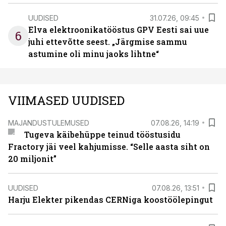
UUDISED
31.07.26, 09:45
Elva elektroonikatööstus GPV Eesti sai uue
6
juhi ettevõtte seest. „Järgmise sammu
astumine oli minu jaoks lihtne“
VIIMASED UUDISED
MAJANDUSTULEMUSED
07.08.26, 14:19
Tugeva käibehüppe teinud tööstusidu
Fractory jäi veel kahjumisse. “Selle aasta siht on
20 miljonit”
UUDISED
07.08.26, 13:51
Harju Elekter pikendas CERNiga koostöölepingut