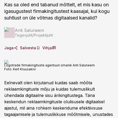
Kas sa oled end tabanud mõttelt, et mis kasu on
igasugustest firmakingitustest kaasajal, kui kogu
suhtlust on üle võtmas digitaalsed kanalid?
Anti Saluneem
Tegevjuht/Projektijuht
Jaga
Salvesta
Vihja
Logotrade firmakingituste agentuuri omanik Anti Saluneem
Foto:
Kert Kruusakivi
Eelnevalt olen kirjutanud kuidas saab mõõta
reklaamkingituste mõju ja kuidas tulemuslikult
ühendada digitaalne sisu ärikingitustega. Täna
keskendun reklaamkingituste olulisusele digitaalsel
ajastul, mil aina rohkem keskendume efektiivsuse
tagaajamisele ja tulemuslikkuse mõõtmisele, unustades