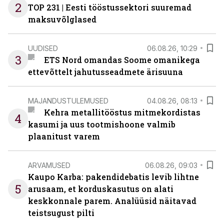
2
TOP 231 | Eesti tööstussektori suuremad
maksuvõlglased
UUDISED
06.08.26, 10:29
3
ETS Nord omandas Soome omanikega
ettevõttelt jahutusseadmete ärisuuna
MAJANDUSTULEMUSED
04.08.26, 08:13
Kehra metallitööstus mitmekordistas
4
kasumi ja uus tootmishoone valmib
plaanitust varem
ARVAMUSED
06.08.26, 09:03
Kaupo Karba: pakendidebatis levib lihtne
5
arusaam, et korduskasutus on alati
keskkonnale parem. Analüüsid näitavad
teistsugust pilti