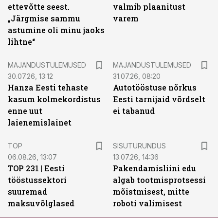
ettevõtte seest.
valmib plaanitust
„Järgmise sammu
varem
astumine oli minu jaoks
lihtne“
MAJANDUSTULEMUSED
MAJANDUSTULEMUSED
30.07.26, 13:12
31.07.26, 08:20
Hanza Eesti tehaste
Autotööstuse nõrkus
kasum kolmekordistus
Eesti tarnijaid võrdselt
enne uut
ei tabanud
laienemislainet
ST
TOP
SISUTURUNDUS
06.08.26, 13:07
13.07.26, 14:36
TOP 231 | Eesti
Pakendamisliini edu
tööstussektori
algab tootmisprotsessi
suuremad
mõistmisest, mitte
maksuvõlglased
roboti valimisest