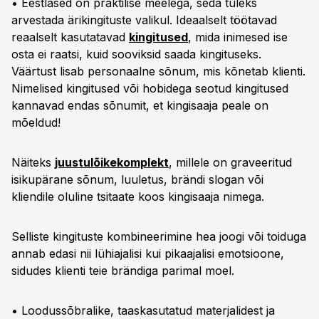
• Eestlased on praktilise meelega, seda tuleks
arvestada ärikingituste valikul. Ideaalselt töötavad
reaalselt kasutatavad
kingitused
, mida inimesed ise
osta ei raatsi, kuid sooviksid saada kingituseks.
Väärtust lisab personaalne sõnum, mis kõnetab klienti.
Nimelised kingitused või hobidega seotud kingitused
kannavad endas sõnumit, et kingisaaja peale on
mõeldud!
Näiteks
juustulõikekomplekt
, millele on graveeritud
isikupärane sõnum, luuletus, brändi slogan või
kliendile oluline tsitaate koos kingisaaja nimega.
Selliste kingituste kombineerimine hea joogi või toiduga
annab edasi nii lühiajalisi kui pikaajalisi emotsioone,
sidudes klienti teie brändiga parimal moel.
• Loodussõbralike, taaskasutatud materjalidest ja