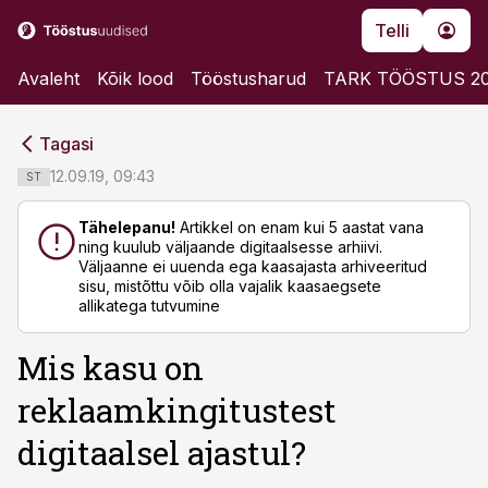
Telli
Avaleht
Kõik lood
Tööstusharud
TARK TÖÖSTUS 2
cebook
cebook
Tagasi
Twitter)
Twitter)
12.09.19, 09:43
ST
kedIn
kedIn
Tähelepanu!
Artikkel on enam kui 5 aastat vana
ning kuulub väljaande digitaalsesse arhiivi.
ail
ail
Väljaanne ei uuenda ega kaasajasta arhiveeritud
sisu, mistõttu võib olla vajalik kaasaegsete
k
k
allikatega tutvumine
Mis kasu on
reklaamkingitustest
digitaalsel ajastul?