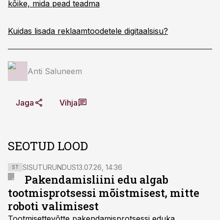
kõike, mida pead teadma
Kuidas lisada reklaamtoodetele digitaalsisu?
Anti Saluneem
Jaga
Vihja
SEOTUD LOOD
SISUTURUNDUS
13.07.26, 14:36
ST
Pakendamisliini edu algab
tootmisprotsessi mõistmisest, mitte
roboti valimisest
Tootmisettevõtte pakendamisprotsessi eduka