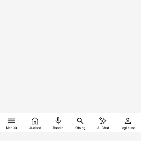
Menüü
Uudised
Raadio
Otsing
AI Chat
Logi sisse