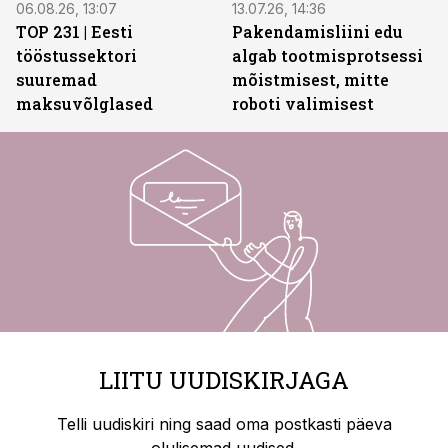
06.08.26, 13:07
13.07.26, 14:36
TOP 231 | Eesti
Pakendamisliini edu
tööstussektori
algab tootmisprotsessi
suuremad
mõistmisest, mitte
maksuvõlglased
roboti valimisest
LIITU UUDISKIRJAGA
Telli uudiskiri ning saad oma postkasti päeva