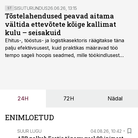
SISUTURUNDUS
26.06.26, 13:15
ST
Tõstelahendused peavad aitama
vältida ettevõtete kõige kallimat
kulu – seisakuid
Ehitus-, tööstus- ja logistikasektoris räägitakse täna
palju efektiivsusest, kuid praktikas määravad töö
tempo sageli hoopis seadmed, mille töökindlusest
sõltub kogu objekti või tootmise sujuvus. Kui tõstuk
seisab, töö katkeb või masin ei vasta töötingimustele,
ei tähenda see ettevõtte jaoks ainult tehnilist
probleemi, vaid otsest rahalist kulu, venivaid tähtaegu
ja suuremaid riske tööohutusele.
24H
72H
Nädal
ENIMLOETUD
SUUR LUGU
04.08.26, 10:42