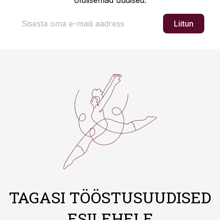
olulisemad uudised.
Liitun
TAGASI TÖÖSTUSUUDISED
ESILEHELE