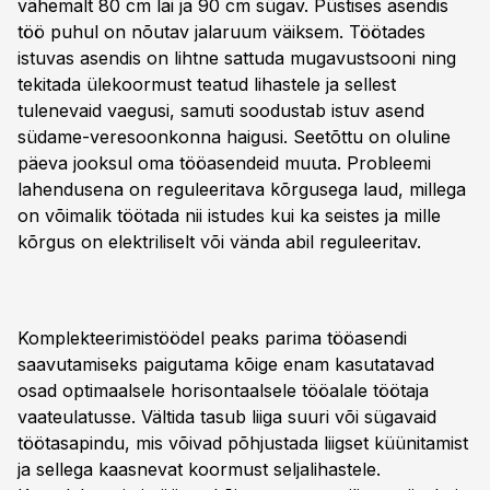
vähemalt 80 cm lai ja 90 cm sügav. Püstises asendis
töö puhul on nõutav jalaruum väiksem. Töötades
istuvas asendis on lihtne sattuda mugavustsooni ning
tekitada ülekoormust teatud lihastele ja sellest
tulenevaid vaegusi, samuti soodustab istuv asend
südame-veresoonkonna haigusi. Seetõttu on oluline
päeva jooksul oma tööasendeid muuta. Probleemi
lahendusena on reguleeritava kõrgusega laud, millega
on võimalik töötada nii istudes kui ka seistes ja mille
kõrgus on elektriliselt või vända abil reguleeritav.
Komplekteerimistöödel peaks parima tööasendi
saavutamiseks paigutama kõige enam kasutatavad
osad optimaalsele horisontaalsele tööalale töötaja
vaateulatusse. Vältida tasub liiga suuri või sügavaid
töötasapindu, mis võivad põhjustada liigset küünitamist
ja sellega kaasnevat koormust seljalihastele.