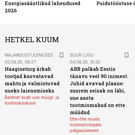
Energiasäästlikud lahendused
Puidutööstuse 
2026
HETKEL KUUM
MAJANDUSTULEMUSED
SUUR LUGU
03.08.26, 08:27
04.08.26, 10:42
Haagiseturg ärkab:
ABB palkab Eestis
tootjad kasvatavad
tänavu veel 90 inimest.
mahtu ja valmistuvad
Juhid avavad plaane:
uueks laienemiseks
suurem seisak on läbi,
Bestnet avab uue müügi- ja
uue aasta
tootmiskeskuse
tootmismahud on ette
müüdud
Ettevõte muutis
tootmistöötajate
palgasüsteemi