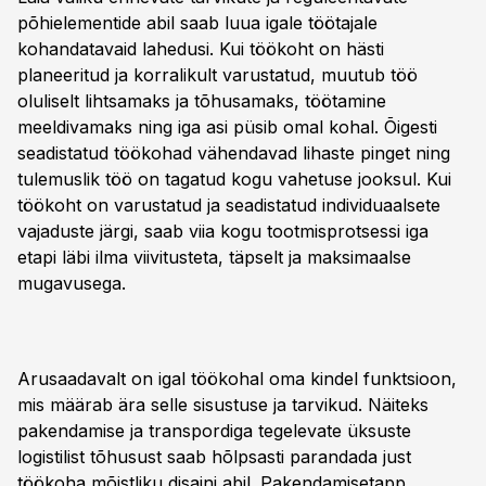
põhielementide abil saab luua igale töötajale
kohandatavaid lahedusi. Kui töökoht on hästi
planeeritud ja korralikult varustatud, muutub töö
oluliselt lihtsamaks ja tõhusamaks, töötamine
meeldivamaks ning iga asi püsib omal kohal. Õigesti
seadistatud töökohad vähendavad lihaste pinget ning
tulemuslik töö on tagatud kogu vahetuse jooksul. Kui
töökoht on varustatud ja seadistatud individuaalsete
vajaduste järgi, saab viia kogu tootmisprotsessi iga
etapi läbi ilma viivitusteta, täpselt ja maksimaalse
mugavusega.
Arusaadavalt on igal töökohal oma kindel funktsioon,
mis määrab ära selle sisustuse ja tarvikud. Näiteks
pakendamise ja transpordiga tegelevate üksuste
logistilist tõhusust saab hõlpsasti parandada just
töökoha mõistliku disaini abil. Pakendamisetapp