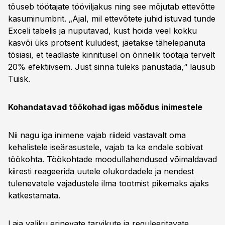
tõuseb töötajate tööviljakus ning see mõjutab ettevõtte
kasuminumbrit. „Ajal, mil ettevõtete juhid istuvad tunde
Exceli tabelis ja nuputavad, kust hoida veel kokku
kasvõi üks protsent kuludest, jäetakse tähelepanuta
tõsiasi, et teadlaste kinnitusel on õnnelik töötaja tervelt
20% efektiivsem. Just sinna tuleks panustada,“ lausub
Tuisk.
Kohandatavad töökohad igas mõõdus inimestele
Nii nagu iga inimene vajab riideid vastavalt oma
kehalistele iseärasustele, vajab ta ka endale sobivat
töökohta. Töökohtade moodullahendused võimaldavad
kiiresti reageerida uutele olukordadele ja nendest
tulenevatele vajadustele ilma tootmist pikemaks ajaks
katkestamata.
Laia valiku erinevate tarvikute ja reguleeritavate