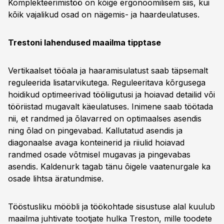
Komplekteerimistöö on kõige ergonoomilisem siis, kui
kõik vajalikud osad on nägemis- ja haardeulatuses.
Trestoni lahendused maailma tipptase
Vertikaalset tööala ja haaramisulatust saab täpsemalt
reguleerida lisatarvikutega. Reguleeritava kõrgusega
hoidikud optimeerivad tööliigutusi ja hoiavad detailid või
tööriistad mugavalt käeulatuses. Inimene saab töötada
nii, et randmed ja õlavarred on optimaalses asendis
ning õlad on pingevabad. Kallutatud asendis ja
diagonaalse avaga konteinerid ja riiulid hoiavad
randmed osade võtmisel mugavas ja pingevabas
asendis. Kaldenurk tagab tänu õigele vaatenurgale ka
osade lihtsa äratundmise.
Tööstusliku mööbli ja töökohtade sisustuse alal kuulub
maailma juhtivate tootjate hulka Treston, mille toodete