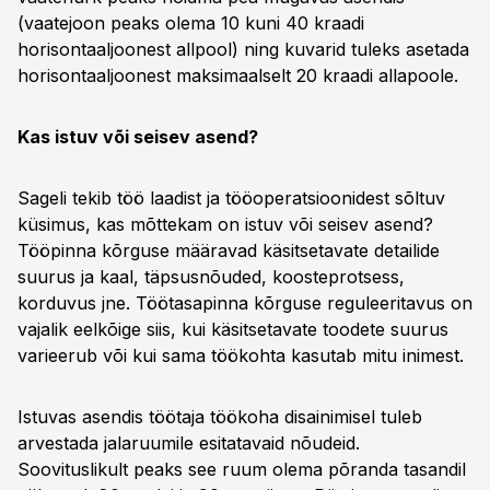
(vaatejoon peaks olema 10 kuni 40 kraadi
horisontaaljoonest allpool) ning kuvarid tuleks asetada
horisontaaljoonest maksimaalselt 20 kraadi allapoole.
Kas istuv või seisev asend?
Sageli tekib töö laadist ja tööoperatsioonidest sõltuv
küsimus, kas mõttekam on istuv või seisev asend?
Tööpinna kõrguse määravad käsitsetavate detailide
suurus ja kaal, täpsusnõuded, koosteprotsess,
korduvus jne. Töötasapinna kõrguse reguleeritavus on
vajalik eelkõige siis, kui käsitsetavate toodete suurus
varieerub või kui sama töökohta kasutab mitu inimest.
Istuvas asendis töötaja töökoha disainimisel tuleb
arvestada jalaruumile esitatavaid nõudeid.
Soovituslikult peaks see ruum olema põranda tasandil