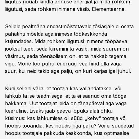
liigutus nõuab kindla annuse energiat ja mida rohkem
liigutusi, seda rohkem inimene väsib. Elementaarne.
Sellele pealtnäha endastmõistetavale tõsiasjale ei osata
pahatihti mõelda aga inimese töökeskkonda
kujundades. Mida rohkem liigutusi inimene tööpäeva
jooksul teeb, seda kiiremini ta väsib, mida suurem on
väsimus, seda tõenäolisem on, et ta hakkab tegema
vigu. Mõne töö puhul ei pruugi vea hind olla väga
suur, kui neid tekib aga palju, on kuri karjas igal juhul.
Kuni selleni välja, et töötaja kas vallandatakse, või
lahkub ta ise teadmisega, et ta ei saanud oma tööga
hakkama. Uut töötajat leida on tänapäeval aga väga
keeruline. Lisaks jääb päeva lõpuks alati õhku
küsimus: kas lahkumises oli süüdi „kehv“ töötaja või
hoopis tööandja, kes nõudis liiga palju? Või ei suudetud
hoopis töötajale pakkuda keskkonda, kus optimaalse