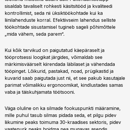
sisaldab tavaliselt rohkesti käsitsitööd ja kvaliteedi
kontrollimist, seda nii üksiktöökohtade kui ka
liinilahenduste korral. Efektiivseim lahendus selliste
töökohtade sisustamisel tugineb sageli põhimõttele
„mida vähem, seda parem“.
Kui kõik tarvikud on paigutatud käepäraselt ja
tööprotsessi loogikat järgides, võimaldab see
märkimisväärselt kiirendada läbilaset ja vähendada
tööpinget. Lõikurid, pastakad, noad, prügikastid ja
kuvarid saab paigutada just nii, et see pakub kasutajale
parimat võimalikku ergonoomikat, kindlustades samas
vaba ja täiskuhjamata töötsooni.
Väga oluline on ka silmade fookuspunkti määramine,
mille puhul tasub silmas pidada seda, et pilgu pidev
liikumine peaks toimuma 30-kraadises sektoris, pidev
vaatenurk peaks hoidma pea mugavas asendis