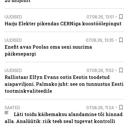
20 miljonit”
UUDISED
07.08.26, 13:51
Harju Elekter pikendas CERNiga koostöölepingut
UUDISED
07.08.26, 13:35
Enefit avas Poolas oma seni suurima
päikesepargi
UUDISED
07.08.26, 11:52
Rallistaar Elfyn Evans ostis Eestis toodetud
aiapaviljoni. Palmako juht: see on tunnustus Eesti
tootmiskvaliteedile
SAATED
07.08.26, 11:24
Läti toidu käibemaksu alandamine tõi hinnad
alla. Analüütik: riik teeb seal tugevat kontrolli