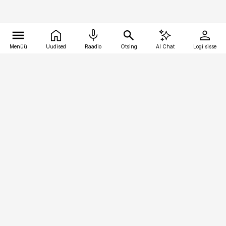
Menüü
Uudised
Raadio
Otsing
AI Chat
Logi sisse
Vana-Lõuna 39/1, 19094 Tallinn
(+372) 667 0111
toostusuudised@toostusuudised.ee
Telli
Reklaam
Firmast
Sisu kasutamisõigused
Ajakirjaniku
eetikakoodeks
Üldtingimused
Privaatsustingimused