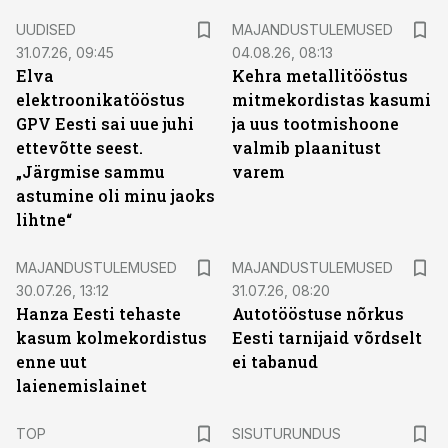
UUDISED
MAJANDUSTULEMUSED
31.07.26, 09:45
04.08.26, 08:13
Elva
Kehra metallitööstus
elektroonikatööstus
mitmekordistas kasumi
GPV Eesti sai uue juhi
ja uus tootmishoone
ettevõtte seest.
valmib plaanitust
„Järgmise sammu
varem
astumine oli minu jaoks
lihtne“
MAJANDUSTULEMUSED
MAJANDUSTULEMUSED
30.07.26, 13:12
31.07.26, 08:20
Hanza Eesti tehaste
Autotööstuse nõrkus
kasum kolmekordistus
Eesti tarnijaid võrdselt
enne uut
ei tabanud
laienemislainet
ST
TOP
SISUTURUNDUS