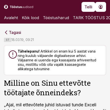
Telli
Avaleht
Kõik lood
Tööstusharud
TARK TÖÖSTUS 2
cebook
cebook
Tagasi
Twitter)
Twitter)
18.03.19, 09:21
ST
kedIn
kedIn
Tähelepanu!
Artikkel on enam kui 5 aastat vana
ning kuulub väljaande digitaalsesse arhiivi.
ail
ail
Väljaanne ei uuenda ega kaasajasta arhiveeritud
sisu, mistõttu võib olla vajalik kaasaegsete
k
k
allikatega tutvumine
Milline on Sinu ettevõtte
töötajate õnneindeks?
„Ajal, mil ettevõtete juhid istuvad tunde Exceli