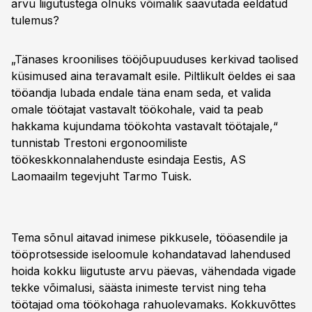
arvu liigutustega olnuks võimalik saavutada eeldatud
tulemus?
„Tänases kroonilises tööjõupuuduses kerkivad taolised
küsimused aina teravamalt esile. Piltlikult öeldes ei saa
tööandja lubada endale täna enam seda, et valida
omale töötajat vastavalt töökohale, vaid ta peab
hakkama kujundama töökohta vastavalt töötajale,“
tunnistab Trestoni ergonoomiliste
töökeskkonnalahenduste esindaja Eestis, AS
Laomaailm tegevjuht Tarmo Tuisk.
Tema sõnul aitavad inimese pikkusele, tööasendile ja
tööprotsesside iseloomule kohandatavad lahendused
hoida kokku liigutuste arvu päevas, vähendada vigade
tekke võimalusi, säästa inimeste tervist ning teha
töötajad oma töökohaga rahuolevamaks. Kokkuvõttes