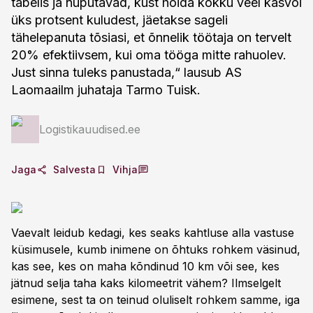
tabelis ja nuputavad, kust hoida kokku veel kasvõi
üks protsent kuludest, jäetakse sageli
tähelepanuta tõsiasi, et õnnelik töötaja on tervelt
20% efektiivsem, kui oma tööga mitte rahuolev.
Just sinna tuleks panustada,“ lausub AS
Laomaailm juhataja Tarmo Tuisk.
Logistikauudised.ee
Jaga
Salvesta
Vihja
Vaevalt leidub kedagi, kes seaks kahtluse alla vastuse
küsimusele, kumb inimene on õhtuks rohkem väsinud,
kas see, kes on maha kõndinud 10 km või see, kes
jätnud selja taha kaks kilomeetrit vähem? Ilmselgelt
esimene, sest ta on teinud oluliselt rohkem samme, iga