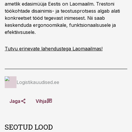
ametlik edasimüüja Eestis on Laomaailm. Trestoni
töökohtade disainimis- ja teostusprotsess algab alati
konkreetset tööd tegevast inimesest. Nii saab
keskenduda ergonoomikale, funktsionaalsusele ja
efektiivsusele.
Tutvu erinevate lahendustega Laomaailmas!
Logistikauudised.ee
Jaga
Vihja
SEOTUD LOOD