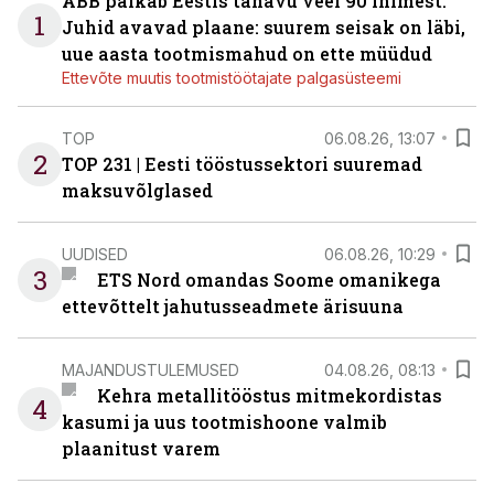
ABB palkab Eestis tänavu veel 90 inimest.
1
Juhid avavad plaane: suurem seisak on läbi,
uue aasta tootmismahud on ette müüdud
Ettevõte muutis tootmistöötajate palgasüsteemi
TOP
06.08.26, 13:07
2
TOP 231 | Eesti tööstussektori suuremad
maksuvõlglased
UUDISED
06.08.26, 10:29
3
ETS Nord omandas Soome omanikega
ettevõttelt jahutusseadmete ärisuuna
MAJANDUSTULEMUSED
04.08.26, 08:13
Kehra metallitööstus mitmekordistas
4
kasumi ja uus tootmishoone valmib
plaanitust varem