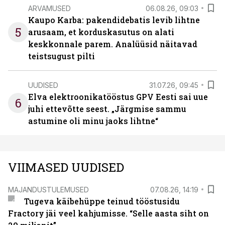
ARVAMUSED
06.08.26, 09:03
Kaupo Karba: pakendidebatis levib lihtne
5
arusaam, et korduskasutus on alati
keskkonnale parem. Analüüsid näitavad
teistsugust pilti
UUDISED
31.07.26, 09:45
Elva elektroonikatööstus GPV Eesti sai uue
6
juhi ettevõtte seest. „Järgmise sammu
astumine oli minu jaoks lihtne“
VIIMASED UUDISED
MAJANDUSTULEMUSED
07.08.26, 14:19
Tugeva käibehüppe teinud tööstusidu
Fractory jäi veel kahjumisse. “Selle aasta siht on