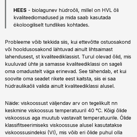
HEES
- biolagunev hüdroõli, millel on HVL õli
kvaliteediomadused ja mida saab kasutada
ökoloogiliselt tundlikes kohtades.
Probleeme võib tekkida siis, kui ettevõtte ostuosakond
või hooldusosakond lähtuvad ainult lihtsaimast
lahendusest, st kvaliteediklassist. Turul olevad õlid, mis
kuuluvad ühte ja samasse kvaliteediklassi on sageli
oma omadustelt väga erinevad. See tähendab, et kui
soovite oma seadet rikete eest kaitsta, siis ei saa
hüdraulikaõli valida ainult kvaliteediklassi alusel.
Näide: viskoossust väljendav arv on tegelikult nn
keskmine viskoossus temperatuuril 40 °C. Kõigi õlide
viskoossus aga muutub vastavalt temperatuurile. Õlide
klassifitseerimiseks viskoossuse alusel kasutatakse
viskoossusindeksi (VI), mis võib eri õlide puhul olla