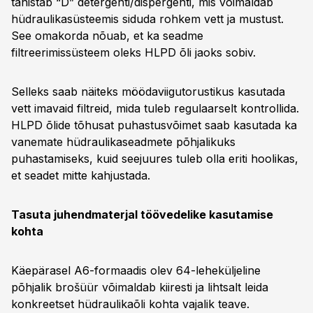
tähistab “D” detergenti/dispergenti, mis võimaldab
hüdraulikasüsteemis siduda rohkem vett ja mustust.
See omakorda nõuab, et ka seadme
filtreerimissüsteem oleks HLPD õli jaoks sobiv.
Selleks saab näiteks möödaviigutorustikus kasutada
vett imavaid filtreid, mida tuleb regulaarselt kontrollida.
HLPD õlide tõhusat puhastusvõimet saab kasutada ka
vanemate hüdraulikaseadmete põhjalikuks
puhastamiseks, kuid seejuures tuleb olla eriti hoolikas,
et seadet mitte kahjustada.
Tasuta juhendmaterjal töövedelike kasutamise
kohta
Käepärasel A6-formaadis olev 64-leheküljeline
põhjalik brošüür võimaldab kiiresti ja lihtsalt leida
konkreetset hüdraulikaõli kohta vajalik teave.