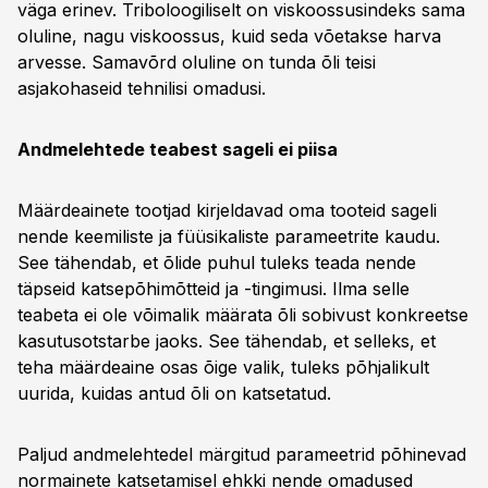
väga erinev. Triboloogiliselt on viskoossusindeks sama
oluline, nagu viskoossus, kuid seda võetakse harva
arvesse. Samavõrd oluline on tunda õli teisi
asjakohaseid tehnilisi omadusi.
Andmelehtede teabest sageli ei piisa
Määrdeainete tootjad kirjeldavad oma tooteid sageli
nende keemiliste ja füüsikaliste parameetrite kaudu.
See tähendab, et õlide puhul tuleks teada nende
täpseid katsepõhimõtteid ja -tingimusi. Ilma selle
teabeta ei ole võimalik määrata õli sobivust konkreetse
kasutusotstarbe jaoks. See tähendab, et selleks, et
teha määrdeaine osas õige valik, tuleks põhjalikult
uurida, kuidas antud õli on katsetatud.
Paljud andmelehtedel märgitud parameetrid põhinevad
normainete katsetamisel ehkki nende omadused