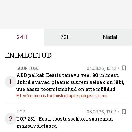
sõltub kogu objekti või tootmise sujuvus. Kui tõstuk
seisab, töö katkeb või masin ei vasta töötingimustele,
ei tähenda see ettevõtte jaoks ainult tehnilist
probleemi, vaid otsest rahalist kulu, venivaid tähtaegu
ja suuremaid riske tööohutusele.
24H
72H
Nädal
ENIMLOETUD
SUUR LUGU
04.08.26, 10:42
ABB palkab Eestis tänavu veel 90 inimest.
1
Juhid avavad plaane: suurem seisak on läbi,
uue aasta tootmismahud on ette müüdud
Ettevõte muutis tootmistöötajate palgasüsteemi
TOP
06.08.26, 13:07
2
TOP 231 | Eesti tööstussektori suuremad
maksuvõlglased