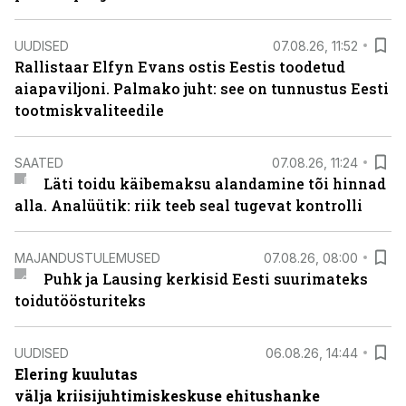
UUDISED
07.08.26, 11:52
Rallistaar Elfyn Evans ostis Eestis toodetud
aiapaviljoni. Palmako juht: see on tunnustus Eesti
tootmiskvaliteedile
SAATED
07.08.26, 11:24
Läti toidu käibemaksu alandamine tõi hinnad
alla. Analüütik: riik teeb seal tugevat kontrolli
MAJANDUSTULEMUSED
07.08.26, 08:00
Puhk ja Lausing kerkisid Eesti suurimateks
toidutöösturiteks
UUDISED
06.08.26, 14:44
Elering kuulutas
välja kriisijuhtimiskeskuse ehitushanke