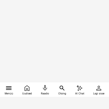
Menüü
Uudised
Raadio
Otsing
AI Chat
Logi sisse