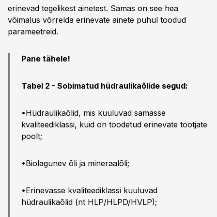
erinevad tegelikest ainetest. Samas on see hea
võimalus võrrelda erinevate ainete puhul toodud
parameetreid.
Pane tähele!
Tabel 2 - Sobimatud hüdraulikaõlide segud:
•Hüdraulikaõlid, mis kuuluvad samasse
kvaliteediklassi, kuid on toodetud erinevate tootjate
poolt;
•Biolagunev õli ja mineraalõli;
•Erinevasse kvaliteediklassi kuuluvad
hüdraulikaõlid (nt HLP/HLPD/HVLP);