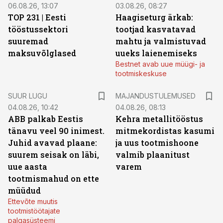
06.08.26, 13:07
03.08.26, 08:27
TOP 231 | Eesti
Haagiseturg ärkab:
tööstussektori
tootjad kasvatavad
suuremad
mahtu ja valmistuvad
maksuvõlglased
uueks laienemiseks
Bestnet avab uue müügi- ja
tootmiskeskuse
SUUR LUGU
MAJANDUSTULEMUSED
04.08.26, 10:42
04.08.26, 08:13
ABB palkab Eestis
Kehra metallitööstus
tänavu veel 90 inimest.
mitmekordistas kasumi
Juhid avavad plaane:
ja uus tootmishoone
suurem seisak on läbi,
valmib plaanitust
uue aasta
varem
tootmismahud on ette
müüdud
Ettevõte muutis
tootmistöötajate
palgasüsteemi