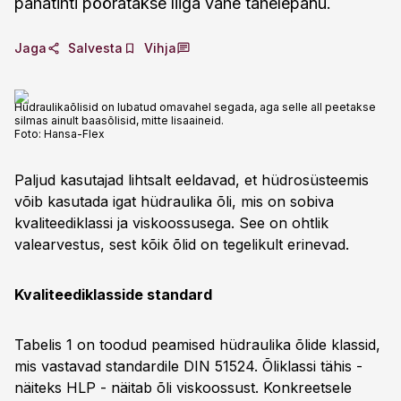
pahatihti pööratakse liiga vähe tähelepanu.
Jaga
Salvesta
Vihja
Hüdraulikaõlisid on lubatud omavahel segada, aga selle all peetakse
silmas ainult baasõlisid, mitte lisaaineid.
Foto:
Hansa-Flex
Paljud kasutajad lihtsalt eeldavad, et hüdrosüsteemis
võib kasutada igat hüdraulika õli, mis on sobiva
kvaliteediklassi ja viskoossusega. See on ohtlik
valearvestus, sest kõik õlid on tegelikult erinevad.
Kvaliteediklasside standard
Tabelis 1 on toodud peamised hüdraulika õlide klassid,
mis vastavad standardile DIN 51524. Õliklassi tähis -
näiteks HLP - näitab õli viskoossust. Konkreetsele