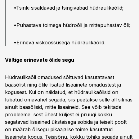
•Tsinki sisaldavad ja tsingivabad hüdraulikaõlid;
•Puhastava toimega hüdroõli ja mittepuhastav õli;
•Erineva viskoossusega hüdraulikaõlid.
Vältige erinevate õlide segu
Hüdraulikaõli omadused sõltuvad kasutatavast
baasõlist ning õlile lisatud lisaainete omadustest ja
kogusest. Kui on näidatud, et hüdraulikaõlisid on
lubatud omavahel segada, siis peetakse selle all silmas
ainult baasõlisid, mitte lisaaineid. See võib tekitada
probleeme, sest ühest küljest ei pruugi kokku
segatavad lisaained üksteisega sobida ja teiselt poolt
on määrab õlisegu pikaajalise toime kasutatud
lisaainete kogus. Teisisõnu, kokku tohiks segada ainult