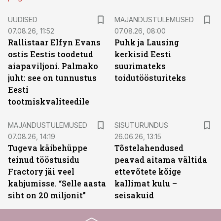
UUDISED
MAJANDUSTULEMUSED
07.08.26, 11:52
07.08.26, 08:00
Rallistaar Elfyn Evans
Puhk ja Lausing
ostis Eestis toodetud
kerkisid Eesti
aiapaviljoni. Palmako
suurimateks
juht: see on tunnustus
toidutöösturiteks
Eesti
tootmiskvaliteedile
ST
MAJANDUSTULEMUSED
SISUTURUNDUS
07.08.26, 14:19
26.06.26, 13:15
Tugeva käibehüppe
Tõstelahendused
teinud tööstusidu
peavad aitama vältida
Fractory jäi veel
ettevõtete kõige
kahjumisse. “Selle aasta
kallimat kulu –
siht on 20 miljonit”
seisakuid