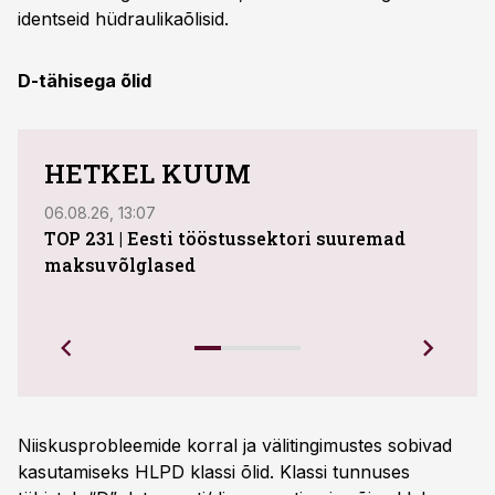
identseid hüdraulikaõlisid.
D-tähisega õlid
HETKEL KUUM
06.08.26, 13:07
04.08
TOP 231 | Eesti tööstussektori suuremad
ABB 
maksuvõlglased
Juhi
uue 
Ettev
Niiskusprobleemide korral ja välitingimustes sobivad
kasutamiseks HLPD klassi õlid. Klassi tunnuses