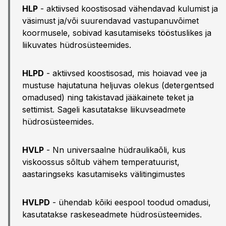
HLP
- aktiivsed koostisosad vähendavad kulumist ja
väsimust ja/või suurendavad vastupanuvõimet
koormusele, sobivad kasutamiseks tööstuslikes ja
liikuvates hüdrosüsteemides.
HLPD
- aktiivsed koostisosad, mis hoiavad vee ja
mustuse hajutatuna heljuvas olekus (detergentsed
omadused) ning takistavad jääkainete teket ja
settimist. Sageli kasutatakse liikuvseadmete
hüdrosüsteemides.
HVLP
- Nn universaalne hüdraulikaõli, kus
viskoossus sõltub vähem temperatuurist,
aastaringseks kasutamiseks välitingimustes
HVLPD
- ühendab kõiki eespool toodud omadusi,
kasutatakse raskeseadmete hüdrosüsteemides.