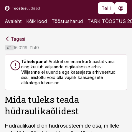
Telli
Avaleht
Kõik lood
Tööstusharud
TARK TÖÖSTUS 2
cebook
cebook
Tagasi
Twitter)
Twitter)
16.01.19, 11:40
ST
kedIn
kedIn
Tähelepanu!
Artikkel on enam kui 5 aastat vana
ning kuulub väljaande digitaalsesse arhiivi.
ail
ail
Väljaanne ei uuenda ega kaasajasta arhiveeritud
sisu, mistõttu võib olla vajalik kaasaegsete
k
k
allikatega tutvumine
Mida tuleks teada
hüdraulikaõlidest
Hüdraulikaõlid on hüdrosüsteemide osa, millele