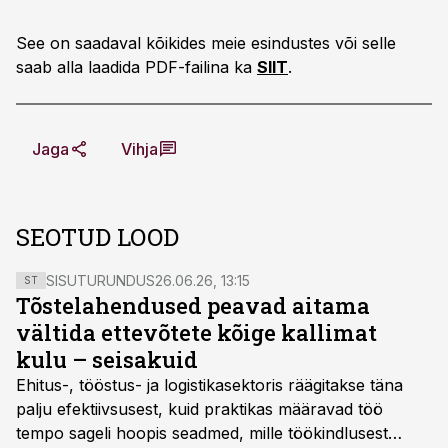
See on saadaval kõikides meie esindustes või selle
saab alla laadida PDF-failina ka
SIIT
.
Jaga
Vihja
SEOTUD LOOD
SISUTURUNDUS
26.06.26, 13:15
ST
Tõstelahendused peavad aitama
vältida ettevõtete kõige kallimat
kulu – seisakuid
Ehitus-, tööstus- ja logistikasektoris räägitakse täna
palju efektiivsusest, kuid praktikas määravad töö
tempo sageli hoopis seadmed, mille töökindlusest