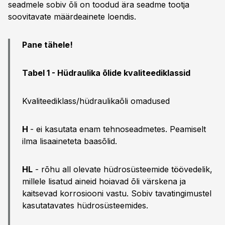
seadmele sobiv õli on toodud ära seadme tootja
soovitavate määrdeainete loendis.
Pane tähele!
Tabel 1 - Hüdraulika õlide kvaliteediklassid
Kvaliteediklass/hüdraulikaõli omadused
H
- ei kasutata enam tehnoseadmetes. Peamiselt
ilma lisaaineteta baasõlid.
HL
- rõhu all olevate hüdrosüsteemide töövedelik,
millele lisatud aineid hoiavad õli värskena ja
kaitsevad korrosiooni vastu. Sobiv tavatingimustel
kasutatavates hüdrosüsteemides.