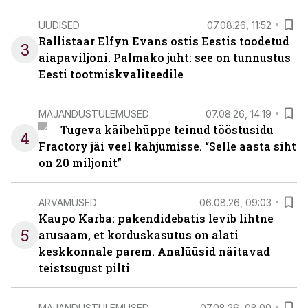
UUDISED
07.08.26, 11:52
Rallistaar Elfyn Evans ostis Eestis toodetud
3
aiapaviljoni. Palmako juht: see on tunnustus
Eesti tootmiskvaliteedile
MAJANDUSTULEMUSED
07.08.26, 14:19
Tugeva käibehüppe teinud tööstusidu
4
Fractory jäi veel kahjumisse. “Selle aasta siht
on 20 miljonit”
ARVAMUSED
06.08.26, 09:03
Kaupo Karba: pakendidebatis levib lihtne
5
arusaam, et korduskasutus on alati
keskkonnale parem. Analüüsid näitavad
teistsugust pilti
MAJANDUSTULEMUSED
07.08.26, 08:00