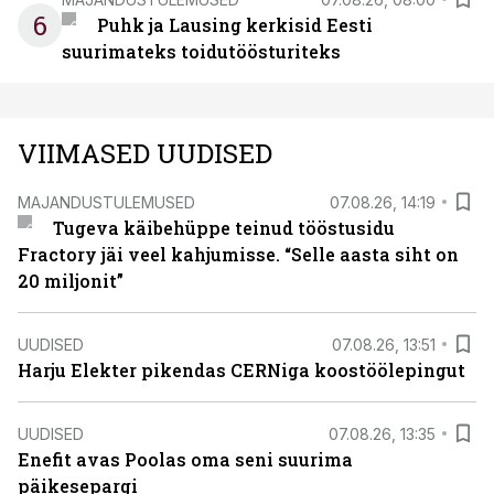
6
Puhk ja Lausing kerkisid Eesti
suurimateks toidutöösturiteks
VIIMASED UUDISED
MAJANDUSTULEMUSED
07.08.26, 14:19
Tugeva käibehüppe teinud tööstusidu
Fractory jäi veel kahjumisse. “Selle aasta siht on
20 miljonit”
UUDISED
07.08.26, 13:51
Harju Elekter pikendas CERNiga koostöölepingut
UUDISED
07.08.26, 13:35
Enefit avas Poolas oma seni suurima
päikesepargi