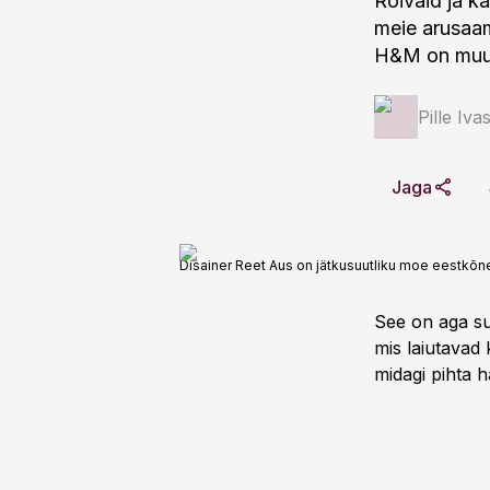
Rõivaid ja 
meie arusaam
H&M on muutu
Pille Iva
Jaga
Disainer Reet Aus on jätkusuutliku moe eestkõne
See on aga su
mis laiutavad 
midagi pihta h