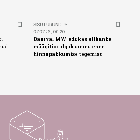
ST
SISUTURUNDUS
07.07.26, 09:20
ti
Danival MW: edukas allhanke
anud
müügitöö algab ammu enne
hinnapakkumise tegemist