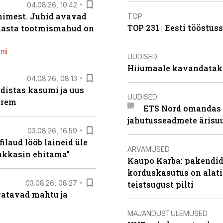
04.08.26, 10:42
inimest. Juhid avavad
TOP
TOP 231 | Eesti tööstu
 aasta tootmismahud on
emi
UUDISED
Hiiumaale kavandatak
04.08.26, 08:13
distas kasumi ja uus
UUDISED
arem
ETS Nord omandas 
jahutusseadmete ärisu
03.08.26, 16:59
filaud lööb laineid üle
ARVAMUSED
hakkasin ehitama”
Kaupo Karba: pakendide
korduskasutus on alat
03.08.26, 08:27
teistsugust pilti
vatavad mahtu ja
MAJANDUSTULEMUSED