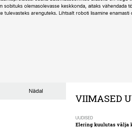
m sobituks olemasolevasse keskkonda, aitaks vähendada tö
te tulevasteks arenguteks. Lihtsalt roboti lisamine enamasti
a tööstuse automatiseerimislahenduste arendaja Smitech OÜ
Nädal
VIIMASED U
UUDISED
Elering kuulutas välja