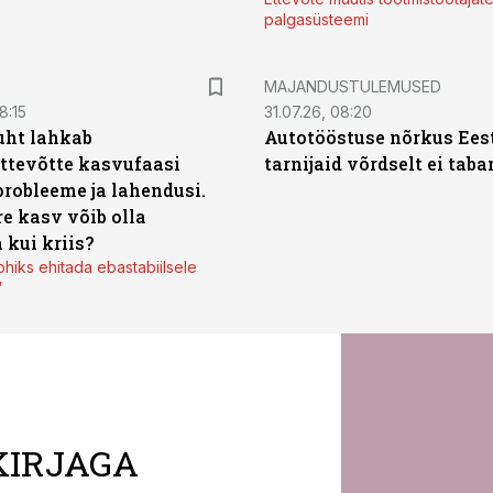
palgasüsteemi
MAJANDUSTULEMUSED
8:15
31.07.26, 08:20
uht lahkab
Autotööstuse nõrkus Ees
ttevõtte kasvufaasi
tarnijaid võrdselt ei tab
probleeme ja lahendusi.
re kasv võib olla
 kui kriis?
ohiks ehitada ebastabiilsele
”
KIRJAGA