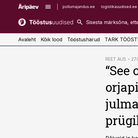
pollumajandus.ee
logistikauudised.ee
kaubandus.ee
imelineajalugu.ee
kinnisvarauudised.ee
imelineteadus.ee
Avaleht
Kõik lood
Tööstusharud
TARK TÖÖST
cebook
REET AUS
27.
“See 
Twitter)
kedIn
orjap
ail
julma
k
prügi