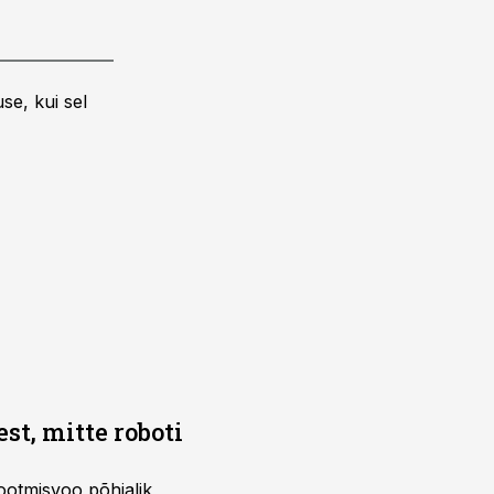
se, kui sel
t, mitte roboti
ootmisvoo põhjalik