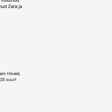
n muutnud
nud Zara ja
am rõivaid,
025 suurt