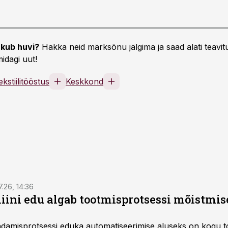
kub huvi?
Hakka neid märksõnu jälgima ja saad alati teavitu
idagi uut!
ekstiilitööstus
Keskkond
7.26, 14:36
ini edu algab tootmisprotsessi mõistmises
damisprotsessi eduka automatiseerimise aluseks on kogu t