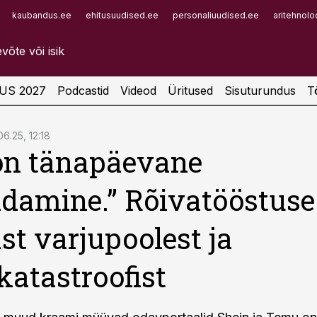
kaubandus.ee
ehitusuudised.ee
personaliuudised.ee
aritehnolo
Infopank
Radar
US 2027
Podcastid
Videod
Üritused
Sisuturundus
T
06.25, 12:18
on tänapäevane
idamine.” Rõivatööstuse
st varjupoolest ja
katastroofist