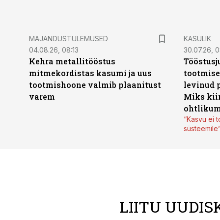
MAJANDUSTULEMUSED
KASULIK
04.08.26, 08:13
30.07.26, 0
Kehra metallitööstus
Tööstusj
mitmekordistas kasumi ja uus
tootmise
tootmishoone valmib plaanitust
levinud 
varem
Miks kii
ohtlikum
“Kasvu ei t
süsteemile
LIITU UUDIS