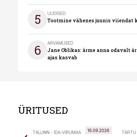
UUDISED
5
Tootmine vähenes juunis viiendat k
ARVAMUSED
6
Jane Oblikas: ärme anna odavalt ära
ajas kasvab
ÜRITUSED
16.09.2026
TALLINN - IDA-VIRUMAA
TARTU