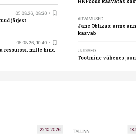
HKFoods kasvatas kas
05.08.26, 08:30
ARVAMUSED
uud järjest
Jane Oblikas: ärme anna
kasvab
05.08.26, 10:40
 ressurssi, mille hind
UUDISED
Tootmine vähenes juuni
22.10.2026
18.
TALLINN