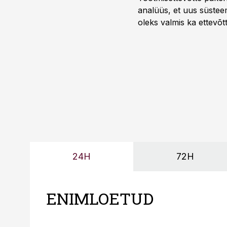
analüüs, et uus süstee
oleks valmis ka ettevõt
too, nendib tootmise j
Mitendorf.
24H
72H
ENIMLOETUD