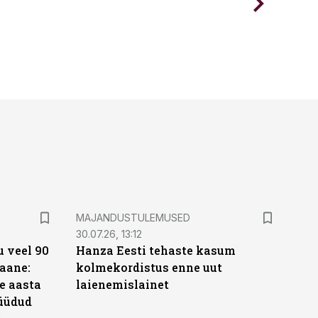
MAJANDUSTULEMUSED
30.07.26, 13:12
 veel 90
Hanza Eesti tehaste kasum
aane:
kolmekordistus enne uut
e aasta
laienemislainet
üüdud
e