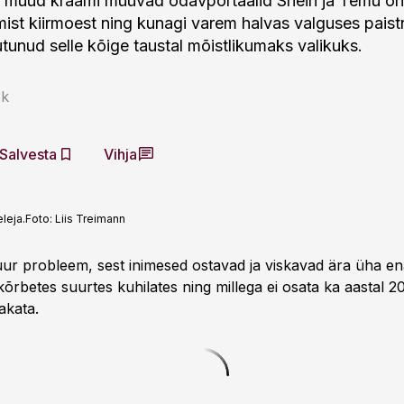
ka muud kraami müüvad odavportaalid Shein ja Temu o
ist kiirmoest ning kunagi varem halvas valguses paist
nud selle kõige taustal mõistlikumaks valikuks.
sk
Salvesta
Vihja
leja.
Foto:
Liis Treimann
ur probleem, sest inimesed ostavad ja viskavad ära üha en
kõrbetes suurtes kuhilates ning millega ei osata ka aastal 2
akata.