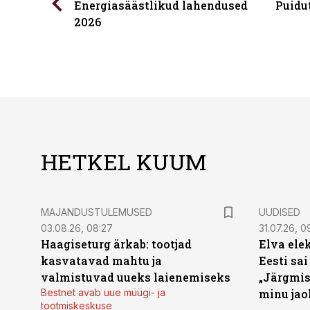
Energiasäästlikud lahendused
Puidu
2026
HETKEL KUUM
MAJANDUSTULEMUSED
UUDISED
03.08.26, 08:27
31.07.26, 0
Haagiseturg ärkab: tootjad
Elva ele
kasvatavad mahtu ja
Eesti sai
valmistuvad uueks laienemiseks
„Järgmis
Bestnet avab uue müügi- ja
minu jao
tootmiskeskuse