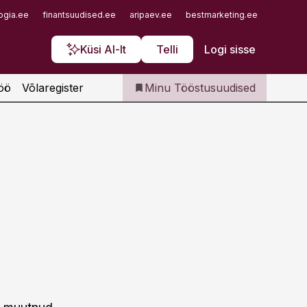
Iseteenindus
ogia.ee
finantsuudised.ee
aripaev.ee
bestmarketing.ee
finantsu
Telli Tööstusuudised
Küsi AI-lt
Telli
Logi sisse
öö
Võlaregister
Minu Tööstusuudised