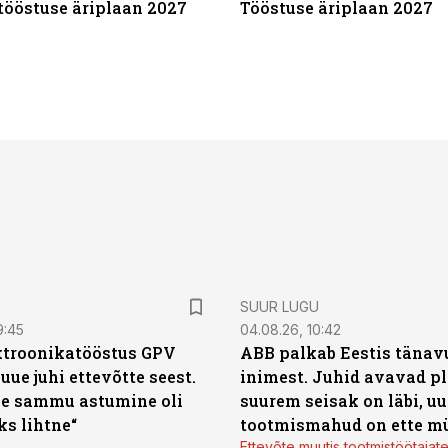
tööstuse äriplaan 2027
Tööstuse äriplaan 2027
SUUR LUGU
9:45
04.08.26, 10:42
ktroonikatööstus GPV
ABB palkab Eestis tänavu
 uue juhi ettevõtte seest.
inimest. Juhid avavad pl
e sammu astumine oli
suurem seisak on läbi, uu
ks lihtne“
tootmismahud on ette m
Ettevõte muutis tootmistöötajat