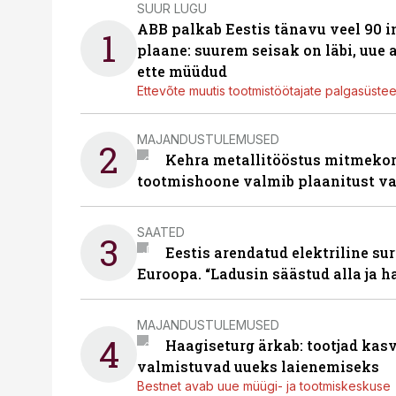
SUUR LUGU
ABB palkab Eestis tänavu veel 90 
1
plaane: suurem seisak on läbi, uue
ette müüdud
Ettevõte muutis tootmistöötajate palgasüste
MAJANDUSTULEMUSED
2
Kehra metallitööstus mitmekor
tootmishoone valmib plaanitust v
SAATED
3
Eestis arendatud elektriline sur
Euroopa. “Ladusin säästud alla ja 
MAJANDUSTULEMUSED
4
Haagiseturg ärkab: tootjad kas
valmistuvad uueks laienemiseks
Bestnet avab uue müügi- ja tootmiskeskuse