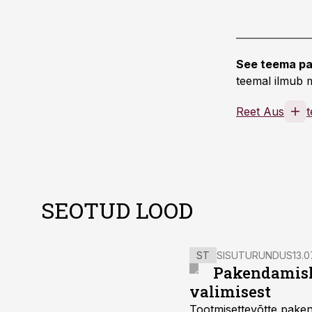
See teema pa
teemal ilmub m
Reet Aus
t
SEOTUD LOOD
ST
SISUTURUNDUS
13.0
Pakendamisli
valimisest
Tootmisettevõtte paken