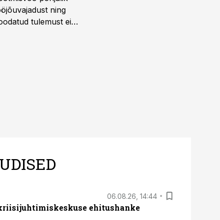
öjõuvajadust ning
 oodatud tulemust ei
 tegevjuht Sander
UDISED
06.08.26, 14:44
 kriisijuhtimiskeskuse ehitushanke