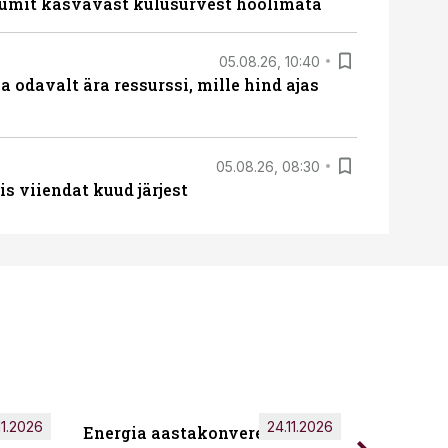
umit kasvavast kulusurvest hoolimata
05.08.26, 10:40
 odavalt ära ressurssi, mille hind ajas
05.08.26, 08:30
s viiendat kuud järjest
11.2026
24.11.2026
Energia aastakonverents 2026
Tark töö