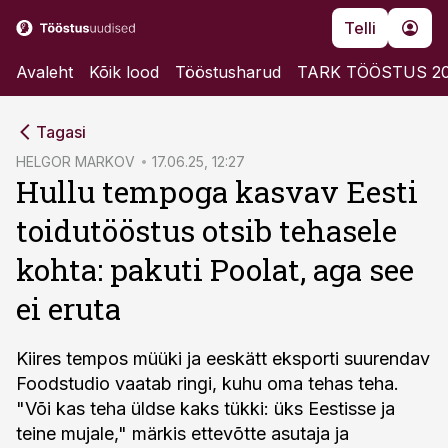
Telli
Avaleht
Kõik lood
Tööstusharud
TARK TÖÖSTUS 2
cebook
Tagasi
Twitter)
HELGOR MARKOV
17.06.25, 12:27
Hullu tempoga kasvav Eesti
kedIn
toidutööstus otsib tehasele
ail
kohta: pakuti Poolat, aga see
k
ei eruta
Kiires tempos müüki ja eeskätt eksporti suurendav
Foodstudio vaatab ringi, kuhu oma tehas teha.
"Või kas teha üldse kaks tükki: üks Eestisse ja
teine mujale," märkis ettevõtte asutaja ja