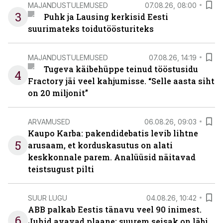
MAJANDUSTULEMUSED
07.08.26, 08:00
3
Puhk ja Lausing kerkisid Eesti
suurimateks toidutöösturiteks
MAJANDUSTULEMUSED
07.08.26, 14:19
Tugeva käibehüppe teinud tööstusidu
4
Fractory jäi veel kahjumisse. “Selle aasta siht
on 20 miljonit”
ARVAMUSED
06.08.26, 09:03
Kaupo Karba: pakendidebatis levib lihtne
5
arusaam, et korduskasutus on alati
keskkonnale parem. Analüüsid näitavad
teistsugust pilti
SUUR LUGU
04.08.26, 10:42
ABB palkab Eestis tänavu veel 90 inimest.
6
Juhid avavad plaane: suurem seisak on läbi,