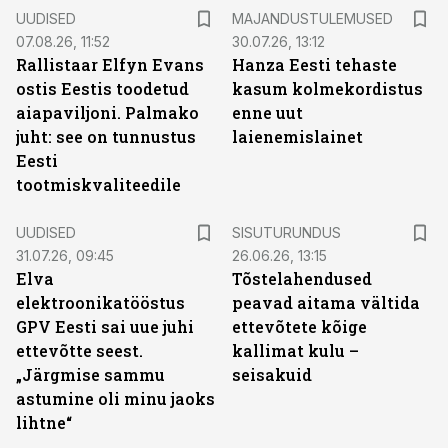
UUDISED
MAJANDUSTULEMUSED
07.08.26, 11:52
30.07.26, 13:12
Rallistaar Elfyn Evans
Hanza Eesti tehaste
ostis Eestis toodetud
kasum kolmekordistus
aiapaviljoni. Palmako
enne uut
juht: see on tunnustus
laienemislainet
Eesti
tootmiskvaliteedile
ST
UUDISED
SISUTURUNDUS
31.07.26, 09:45
26.06.26, 13:15
Elva
Tõstelahendused
elektroonikatööstus
peavad aitama vältida
GPV Eesti sai uue juhi
ettevõtete kõige
ettevõtte seest.
kallimat kulu –
„Järgmise sammu
seisakuid
astumine oli minu jaoks
lihtne“