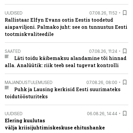
UUDISED
07.08.26, 11:52
Rallistaar Elfyn Evans ostis Eestis toodetud
aiapaviljoni. Palmako juht: see on tunnustus Eesti
tootmiskvaliteedile
SAATED
07.08.26, 11:24
Läti toidu käibemaksu alandamine tõi hinnad
alla. Analüütik: riik teeb seal tugevat kontrolli
MAJANDUSTULEMUSED
07.08.26, 08:00
Puhk ja Lausing kerkisid Eesti suurimateks
toidutöösturiteks
UUDISED
06.08.26, 14:44
Elering kuulutas
välja kriisijuhtimiskeskuse ehitushanke