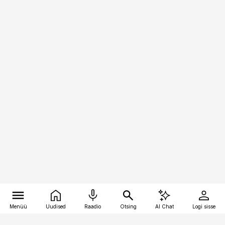
Menüü
Uudised
Raadio
Otsing
AI Chat
Logi sisse