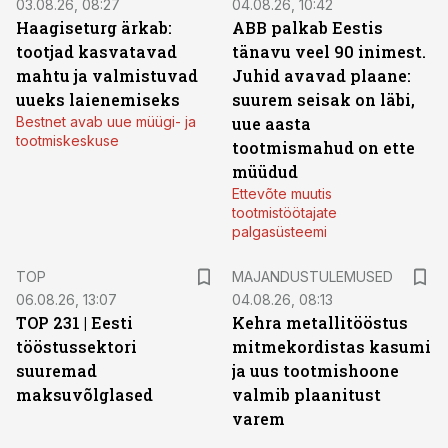
03.08.26, 08:27
04.08.26, 10:42
Haagiseturg ärkab:
ABB palkab Eestis
tootjad kasvatavad
tänavu veel 90 inimest.
mahtu ja valmistuvad
Juhid avavad plaane:
uueks laienemiseks
suurem seisak on läbi,
Bestnet avab uue müügi- ja
uue aasta
tootmiskeskuse
tootmismahud on ette
müüdud
Ettevõte muutis
tootmistöötajate
palgasüsteemi
TOP
MAJANDUSTULEMUSED
06.08.26, 13:07
04.08.26, 08:13
TOP 231 | Eesti
Kehra metallitööstus
tööstussektori
mitmekordistas kasumi
suuremad
ja uus tootmishoone
maksuvõlglased
valmib plaanitust
varem