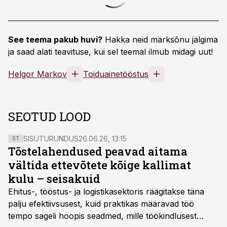
See teema pakub huvi?
Hakka neid märksõnu jälgima
ja saad alati teavituse, kui sel teemal ilmub midagi uut!
Helgor Markov
Toiduainetööstus
SEOTUD LOOD
SISUTURUNDUS
26.06.26, 13:15
ST
Tõstelahendused peavad aitama
vältida ettevõtete kõige kallimat
kulu – seisakuid
Ehitus-, tööstus- ja logistikasektoris räägitakse täna
palju efektiivsusest, kuid praktikas määravad töö
tempo sageli hoopis seadmed, mille töökindlusest