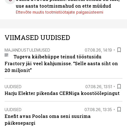
uue aasta tootmismahud on ette müüdud
Ettevõte muutis tootmistöötajate palgasüsteemi
VIIMASED UUDISED
MAJANDUSTULEMUSED
07.08.26, 14:19
Tugeva käibehüppe teinud tööstusidu
Fractory jäi veel kahjumisse. “Selle aasta siht on
20 miljonit”
UUDISED
07.08.26, 13:51
Harju Elekter pikendas CERNiga koostöölepingut
UUDISED
07.08.26, 13:35
Enefit avas Poolas oma seni suurima
päikesepargi