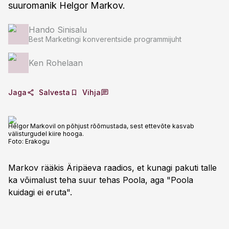
suuromanik Helgor Markov.
Hando Sinisalu
Best Marketingi konverentside programmijuht
Ken Rohelaan
Jaga
Salvesta
Vihja
Helgor Markovil on põhjust rõõmustada, sest ettevõte kasvab
välisturgudel kiire hooga.
Foto:
Erakogu
Markov rääkis Äripäeva raadios, et kunagi pakuti talle
ka võimalust teha suur tehas Poola, aga "Poola
kuidagi ei eruta".