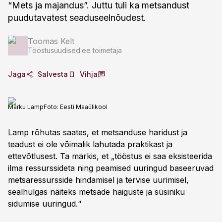
“Mets ja majandus”. Juttu tuli ka metsandust
puudutavatest seaduseelnõudest.
Toomas Kelt
Tööstusuudised.ee toimetaja
Jaga
Salvesta
Vihja
Marku Lamp
Foto:
Eesti Maaülikool
Lamp rõhutas saates, et metsanduse haridust ja
teadust ei ole võimalik lahutada praktikast ja
ettevõtlusest. Ta märkis, et „tööstus ei saa eksisteerida
ilma ressurssideta ning peamised uuringud baseeruvad
metsaressursside hindamisel ja tervise uurimisel,
sealhulgas näiteks metsade haiguste ja süsiniku
sidumise uuringud.“