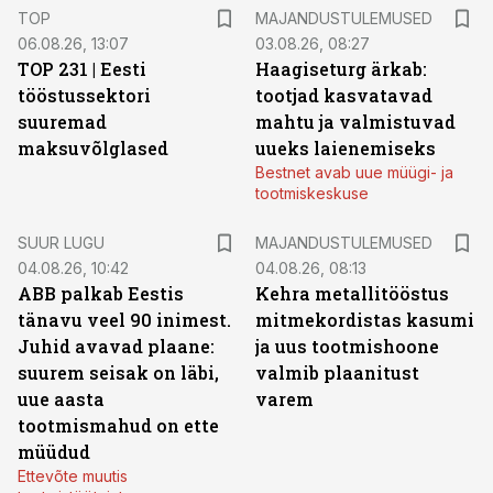
TOP
MAJANDUSTULEMUSED
06.08.26, 13:07
03.08.26, 08:27
TOP 231 | Eesti
Haagiseturg ärkab:
tööstussektori
tootjad kasvatavad
suuremad
mahtu ja valmistuvad
maksuvõlglased
uueks laienemiseks
Bestnet avab uue müügi- ja
tootmiskeskuse
SUUR LUGU
MAJANDUSTULEMUSED
04.08.26, 10:42
04.08.26, 08:13
ABB palkab Eestis
Kehra metallitööstus
tänavu veel 90 inimest.
mitmekordistas kasumi
Juhid avavad plaane:
ja uus tootmishoone
suurem seisak on läbi,
valmib plaanitust
uue aasta
varem
tootmismahud on ette
müüdud
Ettevõte muutis