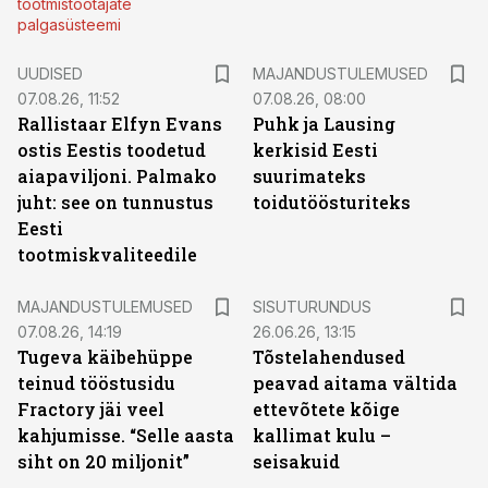
tootmistöötajate
palgasüsteemi
UUDISED
MAJANDUSTULEMUSED
07.08.26, 11:52
07.08.26, 08:00
Rallistaar Elfyn Evans
Puhk ja Lausing
ostis Eestis toodetud
kerkisid Eesti
aiapaviljoni. Palmako
suurimateks
juht: see on tunnustus
toidutöösturiteks
Eesti
tootmiskvaliteedile
ST
MAJANDUSTULEMUSED
SISUTURUNDUS
07.08.26, 14:19
26.06.26, 13:15
Tugeva käibehüppe
Tõstelahendused
teinud tööstusidu
peavad aitama vältida
Fractory jäi veel
ettevõtete kõige
kahjumisse. “Selle aasta
kallimat kulu –
siht on 20 miljonit”
seisakuid