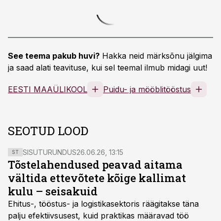
See teema pakub huvi?
Hakka neid märksõnu jälgima
ja saad alati teavituse, kui sel teemal ilmub midagi uut!
EESTI MAAÜLIKOOL
Puidu- ja mööblitööstus
SEOTUD LOOD
SISUTURUNDUS
26.06.26, 13:15
ST
Tõstelahendused peavad aitama
vältida ettevõtete kõige kallimat
kulu – seisakuid
Ehitus-, tööstus- ja logistikasektoris räägitakse täna
palju efektiivsusest, kuid praktikas määravad töö