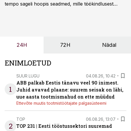
tempo sageli hoopis seadmed, mille töökindlusest
sõltub kogu objekti või tootmise sujuvus. Kui tõstuk
seisab, töö katkeb või masin ei vasta töötingimustele,
ei tähenda see ettevõtte jaoks ainult tehnilist
probleemi, vaid otsest rahalist kulu, venivaid tähtaegu
ja suuremaid riske tööohutusele.
24H
72H
Nädal
ENIMLOETUD
SUUR LUGU
04.08.26, 10:42
ABB palkab Eestis tänavu veel 90 inimest.
1
Juhid avavad plaane: suurem seisak on läbi,
uue aasta tootmismahud on ette müüdud
Ettevõte muutis tootmistöötajate palgasüsteemi
TOP
06.08.26, 13:07
2
TOP 231 | Eesti tööstussektori suuremad