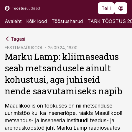
Telli
Avaleht
Kõik lood
Tööstusharud
TARK TÖÖSTUS 2
cebook
Tagasi
Twitter)
EESTI MAAÜLIKOOL
25.09.24, 16:00
Marku Lamp: kliimaseadus
kedIn
seab metsandusele ainult
ail
kohustusi, aga juhiseid
k
nende saavutamiseks napib
Maaülikoolis on fookuses on nii metsanduse
uurimistöö kui ka inseneriõpe, rääkis Maaülikooli
metsandus- ja inseneeria instituudi teadus- ja
arenduskoostöö juht Marku Lamp raadiosaates