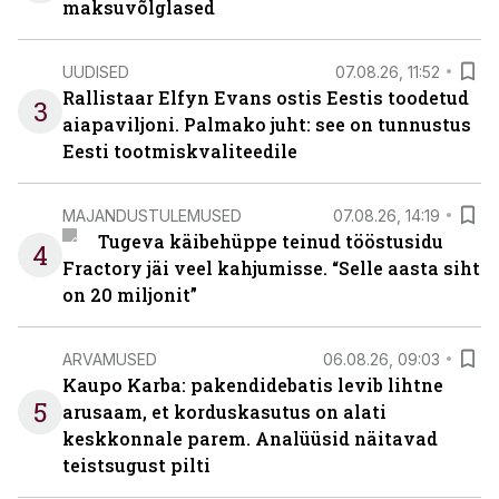
maksuvõlglased
UUDISED
07.08.26, 11:52
Rallistaar Elfyn Evans ostis Eestis toodetud
3
aiapaviljoni. Palmako juht: see on tunnustus
Eesti tootmiskvaliteedile
MAJANDUSTULEMUSED
07.08.26, 14:19
Tugeva käibehüppe teinud tööstusidu
4
Fractory jäi veel kahjumisse. “Selle aasta siht
on 20 miljonit”
ARVAMUSED
06.08.26, 09:03
Kaupo Karba: pakendidebatis levib lihtne
5
arusaam, et korduskasutus on alati
keskkonnale parem. Analüüsid näitavad
teistsugust pilti