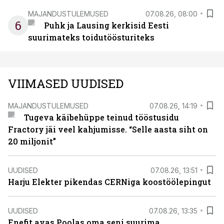
MAJANDUSTULEMUSED
07.08.26, 08:00
6
Puhk ja Lausing kerkisid Eesti
suurimateks toidutöösturiteks
VIIMASED UUDISED
MAJANDUSTULEMUSED
07.08.26, 14:19
Tugeva käibehüppe teinud tööstusidu
Fractory jäi veel kahjumisse. “Selle aasta siht on
20 miljonit”
UUDISED
07.08.26, 13:51
Harju Elekter pikendas CERNiga koostöölepingut
UUDISED
07.08.26, 13:35
Enefit avas Poolas oma seni suurima