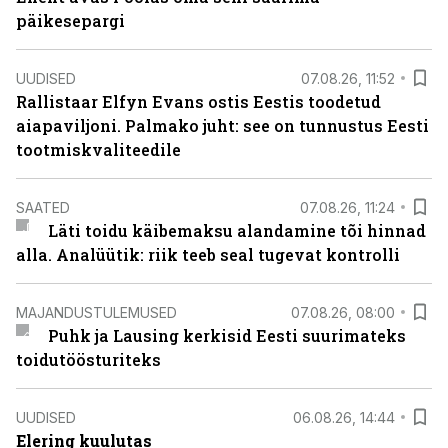
päikesepargi
UUDISED
07.08.26, 11:52
Rallistaar Elfyn Evans ostis Eestis toodetud
aiapaviljoni. Palmako juht: see on tunnustus Eesti
tootmiskvaliteedile
SAATED
07.08.26, 11:24
Läti toidu käibemaksu alandamine tõi hinnad
alla. Analüütik: riik teeb seal tugevat kontrolli
MAJANDUSTULEMUSED
07.08.26, 08:00
Puhk ja Lausing kerkisid Eesti suurimateks
toidutöösturiteks
UUDISED
06.08.26, 14:44
Elering kuulutas