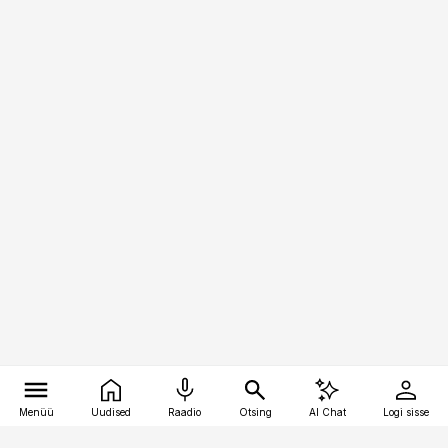
Menüü
Uudised
Raadio
Otsing
AI Chat
Logi sisse