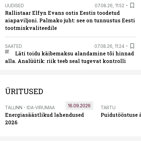
UUDISED
07.08.26, 11:52
Rallistaar Elfyn Evans ostis Eestis toodetud
aiapaviljoni. Palmako juht: see on tunnustus Eesti
tootmiskvaliteedile
SAATED
07.08.26, 11:24
Läti toidu käibemaksu alandamine tõi hinnad
alla. Analüütik: riik teeb seal tugevat kontrolli
ÜRITUSED
16.09.2026
TALLINN - IDA-VIRUMAA
TARTU
Energiasäästlikud lahendused
Puidutööstuse 
2026