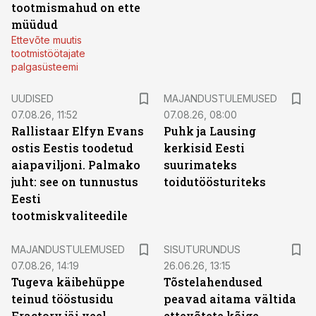
tootmismahud on ette
müüdud
Ettevõte muutis
tootmistöötajate
palgasüsteemi
UUDISED
MAJANDUSTULEMUSED
07.08.26, 11:52
07.08.26, 08:00
Rallistaar Elfyn Evans
Puhk ja Lausing
ostis Eestis toodetud
kerkisid Eesti
aiapaviljoni. Palmako
suurimateks
juht: see on tunnustus
toidutöösturiteks
Eesti
tootmiskvaliteedile
ST
MAJANDUSTULEMUSED
SISUTURUNDUS
07.08.26, 14:19
26.06.26, 13:15
Tugeva käibehüppe
Tõstelahendused
teinud tööstusidu
peavad aitama vältida
Fractory jäi veel
ettevõtete kõige