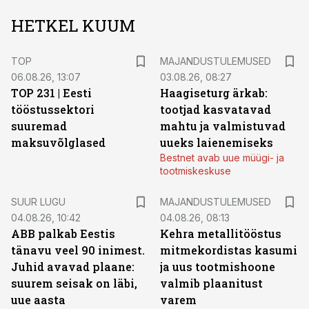
HETKEL KUUM
TOP
MAJANDUSTULEMUSED
06.08.26, 13:07
03.08.26, 08:27
TOP 231 | Eesti
Haagiseturg ärkab:
tööstussektori
tootjad kasvatavad
suuremad
mahtu ja valmistuvad
maksuvõlglased
uueks laienemiseks
Bestnet avab uue müügi- ja
tootmiskeskuse
SUUR LUGU
MAJANDUSTULEMUSED
04.08.26, 10:42
04.08.26, 08:13
ABB palkab Eestis
Kehra metallitööstus
tänavu veel 90 inimest.
mitmekordistas kasumi
Juhid avavad plaane:
ja uus tootmishoone
suurem seisak on läbi,
valmib plaanitust
uue aasta
varem