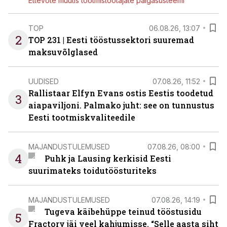
Ettevõte muutis tootmistöötajate palgasüsteemi
TOP
06.08.26, 13:07
2
TOP 231 | Eesti tööstussektori suuremad
maksuvõlglased
UUDISED
07.08.26, 11:52
Rallistaar Elfyn Evans ostis Eestis toodetud
3
aiapaviljoni. Palmako juht: see on tunnustus
Eesti tootmiskvaliteedile
MAJANDUSTULEMUSED
07.08.26, 08:00
4
Puhk ja Lausing kerkisid Eesti
suurimateks toidutöösturiteks
MAJANDUSTULEMUSED
07.08.26, 14:19
Tugeva käibehüppe teinud tööstusidu
5
Fractory jäi veel kahjumisse. “Selle aasta siht