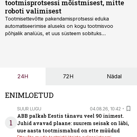
tootmisprotsessi mõistmisest, mitte
roboti valimisest
Tootmisettevõtte pakendamisprotsessi eduka
automatiseerimise aluseks on kogu tootmisvoo
põhjalik analüüs, et uus süsteem sobituks
olemasolevasse keskkonda, aitaks vähendada
tööjõuvajadust ning oleks valmis ka ettevõtte
tulevasteks arenguteks. Lihtsalt roboti lisamine
enamasti oodatud tulemust ei too, nendib tootmise ja
tööstuse automatiseerimislahenduste arendaja Smitech
24H
72H
Nädal
OÜ tegevjuht Sander Mitendorf.
ENIMLOETUD
SUUR LUGU
04.08.26, 10:42
ABB palkab Eestis tänavu veel 90 inimest.
1
Juhid avavad plaane: suurem seisak on läbi,
uue aasta tootmismahud on ette müüdud