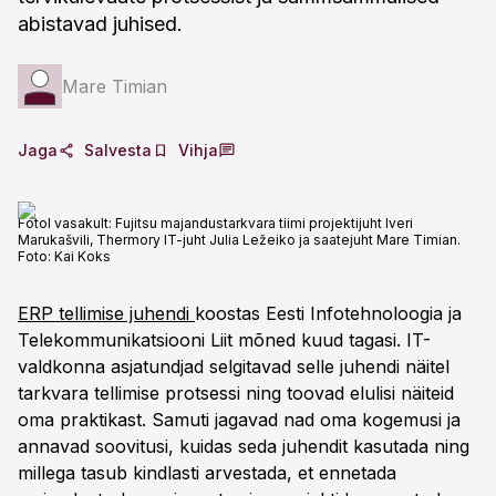
abistavad juhised.
Mare Timian
Jaga
Salvesta
Vihja
Fotol vasakult: Fujitsu majandustarkvara tiimi projektijuht Iveri
Marukašvili, Thermory IT-juht Julia Ležeiko ja saatejuht Mare Timian.
Foto:
Kai Koks
ERP tellimise juhendi
koostas Eesti Infotehnoloogia ja
Telekommunikatsiooni Liit mõned kuud tagasi. IT-
valdkonna asjatundjad selgitavad selle juhendi näitel
tarkvara tellimise protsessi ning toovad elulisi näiteid
oma praktikast. Samuti jagavad nad oma kogemusi ja
annavad soovitusi, kuidas seda juhendit kasutada ning
millega tasub kindlasti arvestada, et ennetada