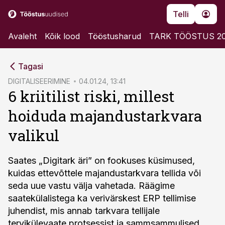
Telli
Avaleht
Kõik lood
Tööstusharud
TARK TÖÖSTUS 2
cebook
Tagasi
Twitter)
DIGITALISEERIMINE
04.01.24, 13:41
6 kriitilist riski, millest
kedIn
hoiduda majandustarkvara
ail
valikul
k
Saates „Digitark äri” on fookuses küsimused,
kuidas ettevõttele majandustarkvara tellida või
seda uue vastu välja vahetada. Räägime
saatekülalistega ka verivärskest ERP tellimise
juhendist, mis annab tarkvara tellijale
tervikülevaate protsessist ja sammsammulised