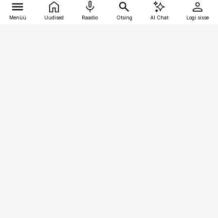
Menüü
Uudised
Raadio
Otsing
AI Chat
Logi sisse
Vana-Lõuna 39/1, 19094 Tallinn
(+372) 667 0111
toostusuudised@toostusuudised.ee
Telli
Reklaam
Firmast
Sisu kasutamisõigused
Ajakirjaniku
eetikakoodeks
Üldtingimused
Privaatsustingimused
Küpsiste poliitika
KKK
Eesti Meediaettevõtete
Eelistuste haldamine
Liit