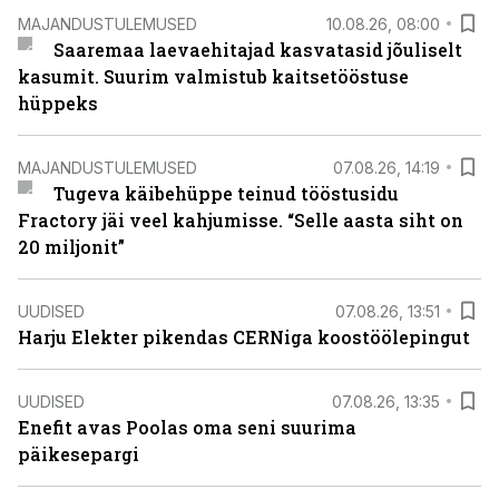
MAJANDUSTULEMUSED
10.08.26, 08:00
Saaremaa laevaehitajad kasvatasid jõuliselt
kasumit. Suurim valmistub kaitsetööstuse
hüppeks
MAJANDUSTULEMUSED
07.08.26, 14:19
Tugeva käibehüppe teinud tööstusidu
Fractory jäi veel kahjumisse. “Selle aasta siht on
20 miljonit”
UUDISED
07.08.26, 13:51
Harju Elekter pikendas CERNiga koostöölepingut
UUDISED
07.08.26, 13:35
Enefit avas Poolas oma seni suurima
päikesepargi