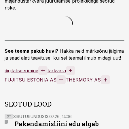
majandustarkvara juurutamise projektidega seotud
riske.
See teema pakub huvi?
Hakka neid märksõnu jälgima
ja saad alati teavituse, kui sel teemal ilmub midagi uut!
digitaliseerimine
tarkvara
FUJITSU ESTONIA AS
THERMORY AS
SEOTUD LOOD
SISUTURUNDUS
13.07.26, 14:36
ST
Pakendamisliini edu algab