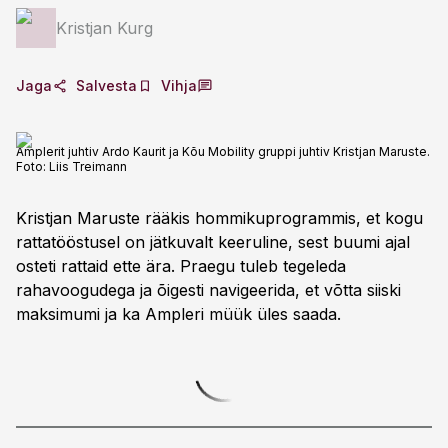
Kristjan Kurg
Jaga
Salvesta
Vihja
Amplerit juhtiv Ardo Kaurit ja Kõu Mobility gruppi juhtiv Kristjan Maruste.
Foto:
Liis Treimann
Kristjan Maruste rääkis hommikuprogrammis, et kogu
rattatööstusel on jätkuvalt keeruline, sest buumi ajal
osteti rattaid ette ära. Praegu tuleb tegeleda
rahavoogudega ja õigesti navigeerida, et võtta siiski
maksimumi ja ka Ampleri müük üles saada.