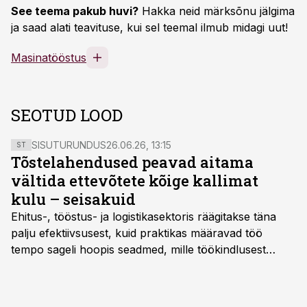
See teema pakub huvi?
Hakka neid märksõnu jälgima
ja saad alati teavituse, kui sel teemal ilmub midagi uut!
Masinatööstus
SEOTUD LOOD
SISUTURUNDUS
26.06.26, 13:15
ST
Tõstelahendused peavad aitama
vältida ettevõtete kõige kallimat
kulu – seisakuid
Ehitus-, tööstus- ja logistikasektoris räägitakse täna
palju efektiivsusest, kuid praktikas määravad töö
tempo sageli hoopis seadmed, mille töökindlusest
sõltub kogu objekti või tootmise sujuvus. Kui tõstuk
seisab, töö katkeb või masin ei vasta töötingimustele,
ei tähenda see ettevõtte jaoks ainult tehnilist