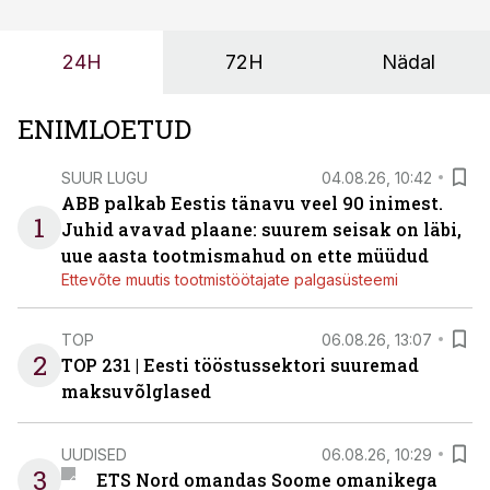
probleemi, vaid otsest rahalist kulu, venivaid tähtaegu
ja suuremaid riske tööohutusele.
24H
72H
Nädal
ENIMLOETUD
SUUR LUGU
04.08.26, 10:42
ABB palkab Eestis tänavu veel 90 inimest.
1
Juhid avavad plaane: suurem seisak on läbi,
uue aasta tootmismahud on ette müüdud
Ettevõte muutis tootmistöötajate palgasüsteemi
TOP
06.08.26, 13:07
2
TOP 231 | Eesti tööstussektori suuremad
maksuvõlglased
UUDISED
06.08.26, 10:29
3
ETS Nord omandas Soome omanikega