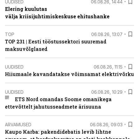
UUDISED
06.08.26, 14:44
Elering kuulutas
välja kriisijuhtimiskeskuse ehitushanke
TOP
06.08.26, 13:07
TOP 231 | Eesti tööstussektori suuremad
maksuvõlglased
UUDISED
06.08.26, 11:15
Hiiumaale kavandatakse võimsamat elektrivõrku
UUDISED
06.08.26, 10:29
ETS Nord omandas Soome omanikega
ettevõttelt jahutusseadmete ärisuuna
ARVAMUSED
06.08.26, 09:03
Kaupo Karba: pakendidebatis levib lihtne