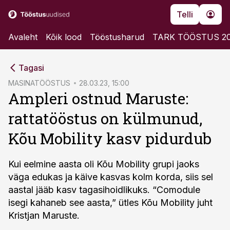
Telli
Avaleht
Kõik lood
Tööstusharud
TARK TÖÖSTUS 2
cebook
Tagasi
Twitter)
MASINATÖÖSTUS
28.03.23, 15:00
Ampleri ostnud Maruste:
kedIn
rattatööstus on külmunud,
ail
Kõu Mobility kasv pidurdub
k
Kui eelmine aasta oli Kõu Mobility grupi jaoks
väga edukas ja käive kasvas kolm korda, siis sel
aastal jääb kasv tagasihoidlikuks. “Comodule
isegi kahaneb see aasta,” ütles Kõu Mobility juht
Kristjan Maruste.