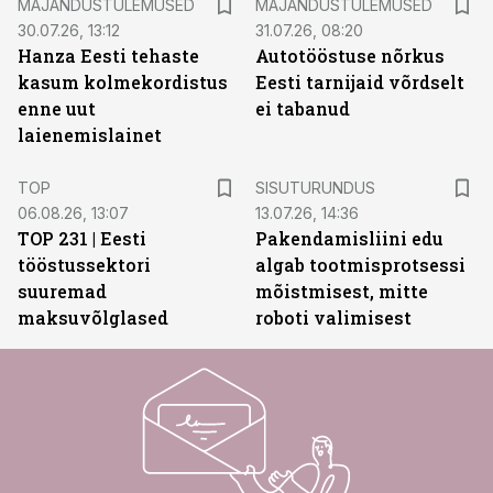
MAJANDUSTULEMUSED
MAJANDUSTULEMUSED
30.07.26, 13:12
31.07.26, 08:20
Hanza Eesti tehaste
Autotööstuse nõrkus
kasum kolmekordistus
Eesti tarnijaid võrdselt
enne uut
ei tabanud
laienemislainet
ST
TOP
SISUTURUNDUS
06.08.26, 13:07
13.07.26, 14:36
TOP 231 | Eesti
Pakendamisliini edu
tööstussektori
algab tootmisprotsessi
suuremad
mõistmisest, mitte
maksuvõlglased
roboti valimisest