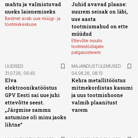
mahtu ja valmistuvad
Juhid avavad plaane:
uueks laienemiseks
suurem seisak on läbi,
Bestnet avab uue müügi- ja
uue aasta
tootmiskeskuse
tootmismahud on ette
müüdud
Ettevõte muutis
tootmistöötajate
palgasüsteemi
UUDISED
MAJANDUSTULEMUSED
31.07.26, 09:45
04.08.26, 08:13
Elva
Kehra metallitööstus
elektroonikatööstus
mitmekordistas kasumi
GPV Eesti sai uue juhi
ja uus tootmishoone
ettevõtte seest.
valmib plaanitust
„Järgmise sammu
varem
astumine oli minu jaoks
lihtne“