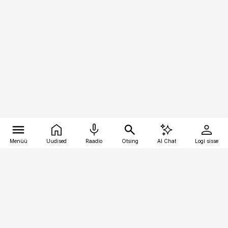
Menüü
Uudised
Raadio
Otsing
AI Chat
Logi sisse
Vana-Lõuna 39/1, 19094 Tallinn
(+372) 667 0111
toostusuudised@toostusuudised.ee