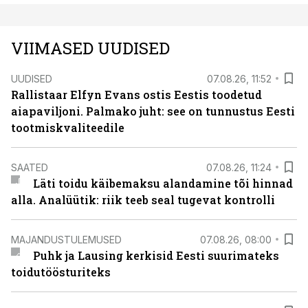
VIIMASED UUDISED
UUDISED
07.08.26, 11:52
Rallistaar Elfyn Evans ostis Eestis toodetud
aiapaviljoni. Palmako juht: see on tunnustus Eesti
tootmiskvaliteedile
SAATED
07.08.26, 11:24
Läti toidu käibemaksu alandamine tõi hinnad
alla. Analüütik: riik teeb seal tugevat kontrolli
MAJANDUSTULEMUSED
07.08.26, 08:00
Puhk ja Lausing kerkisid Eesti suurimateks
toidutöösturiteks