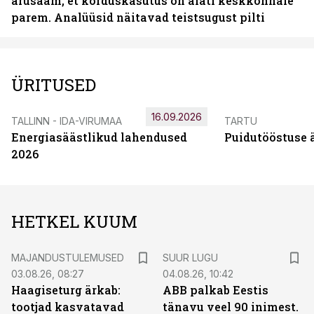
arusaam, et korduskasutus on alati keskkonnale
parem. Analüüsid näitavad teistsugust pilti
ÜRITUSED
16.09.2026
TALLINN - IDA-VIRUMAA
TARTU
Energiasäästlikud lahendused
Puidutööstuse 
2026
HETKEL KUUM
MAJANDUSTULEMUSED
SUUR LUGU
03.08.26, 08:27
04.08.26, 10:42
Haagiseturg ärkab:
ABB palkab Eestis
tootjad kasvatavad
tänavu veel 90 inimest.