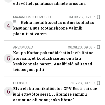
ettevõttelt jahutusseadmete ärisuuna
MAJANDUSTULEMUSED
04.08.26, 08:13
Kehra metallitööstus mitmekordistas
4
kasumi ja uus tootmishoone valmib
plaanitust varem
ARVAMUSED
06.08.26, 09:03
Kaupo Karba: pakendidebatis levib lihtne
5
arusaam, et korduskasutus on alati
keskkonnale parem. Analüüsid näitavad
teistsugust pilti
UUDISED
31.07.26, 09:45
Elva elektroonikatööstus GPV Eesti sai uue
6
juhi ettevõtte seest. „Järgmise sammu
astumine oli minu jaoks lihtne“