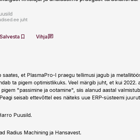
usild
dised.ee juht
Salvesta
Vihja
 saates, et PlasmaPro-l praegu tellimusi jagub ja metallitöö
ndab ta pigem optimistlikuks. Veel märgib juht, et kui 2022. a
pigem "passimine ja ootamine", siis alanud aastal valmistub 
 Peagi seisab ettevõttel ees näiteks uue ERP-süsteemi juuru
Harro Puusild.
ad Radius Machining ja Hansavest.