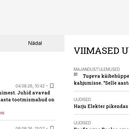
Nädal
VIIMASED U
MAJANDUSTULEMUSED
Tugeva käibehüppe 
kahjumisse. “Selle aast
04.08.26, 10:42
inimest. Juhid avavad
 aasta tootmismahud on
UUDISED
Harju Elekter pikenda
emi
UUDISED
06.08.26, 13:07