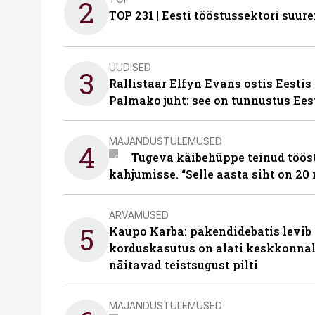
2
TOP 231 | Eesti tööstussektori su
UUDISED
3
Rallistaar Elfyn Evans ostis Eestis
Palmako juht: see on tunnustus Ees
MAJANDUSTULEMUSED
4
Tugeva käibehüppe teinud tööst
kahjumisse. “Selle aasta siht on 20 
ARVAMUSED
5
Kaupo Karba: pakendidebatis levib 
korduskasutus on alati keskkonna
näitavad teistsugust pilti
MAJANDUSTULEMUSED