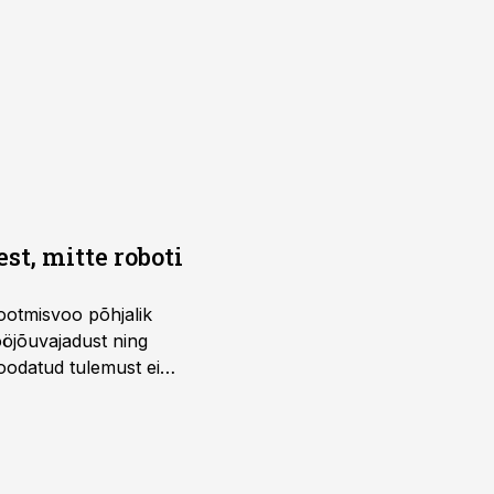
t, mitte roboti
ootmisvoo põhjalik
öjõuvajadust ning
 oodatud tulemust ei
 tegevjuht Sander