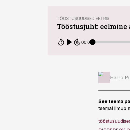
TÖÖSTUSUUDISED EETRIS
Tööstusjuht: eelmine 
00:00
Harro Pu
See teema pa
teemal ilmub m
tööstusuudised