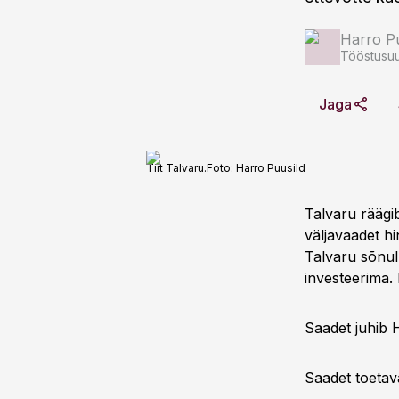
Harro Pu
Tööstusuu
Jaga
Tiit Talvaru.
Foto:
Harro Puusild
Talvaru räägib
väljavaadet hi
Talvaru sõnul 
investeerima.
Saadet juhib 
Saadet toetav