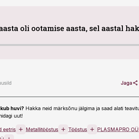
aasta oli ootamise aasta, sel aastal 
usild
Jaga
kub huvi?
Hakka neid märksõnu jälgima ja saad alati teavitu
idagi uut!
 eetris
Metallitööstus
Tööstus
PLASMAPRO OÜ