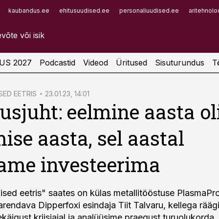
kaubandus.ee
ehitusuudised.ee
personaliuudised.ee
aritehnolo
Infopank
Radar
US 2027
Podcastid
Videod
Üritused
Sisuturundus
T
ED EETRIS
23.01.23, 14:01
usjuht: eelmine aasta ol
ise aasta, sel aastal
ame investeerima
sed eetris" saates on külas metallitööstuse PlasmaPro 
rendava Dipperfoxi esindaja Tiit Talvaru, kellega rä
käigust kriisiajal ja analüüsime praegust turuolukorda.