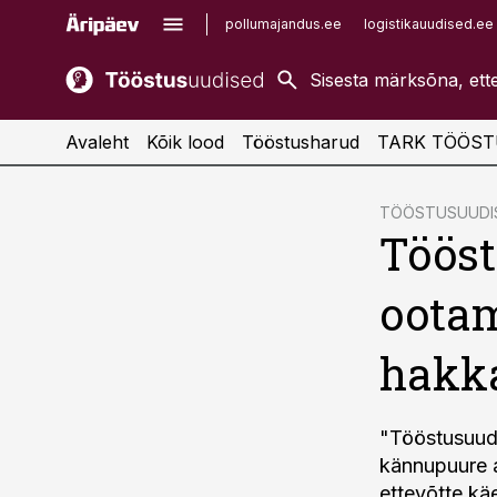
pollumajandus.ee
logistikauudised.ee
kaubandus.ee
imelineajalugu.ee
kinnisvarauudised.ee
imelineteadus.ee
Avaleht
Kõik lood
Tööstusharud
TARK TÖÖST
cebook
cebook
TÖÖSTUSUUDIS
Tööst
Twitter)
Twitter)
kedIn
kedIn
ootam
ail
ail
hakk
k
k
"Tööstusuudi
kännupuure a
ettevõtte käe