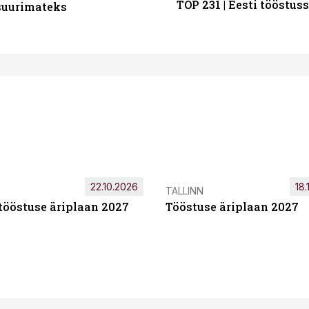
TOP 231 | Eesti tööstu
 suurimateks
22.10.2026
18.
TALLINN
tööstuse äriplaan 2027
Tööstuse äriplaan 2027