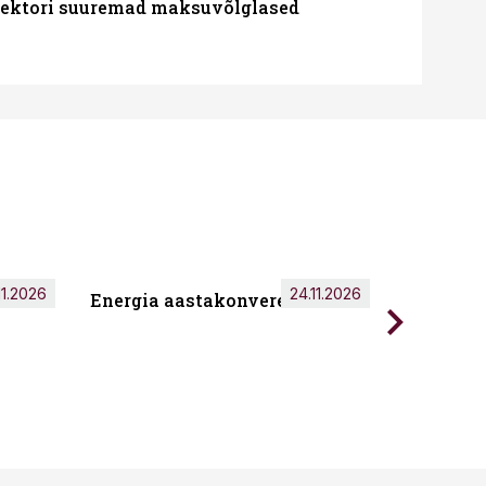
ssektori suuremad maksuvõlglased
11.2026
24.11.2026
Energia aastakonverents 2026
Tark töö