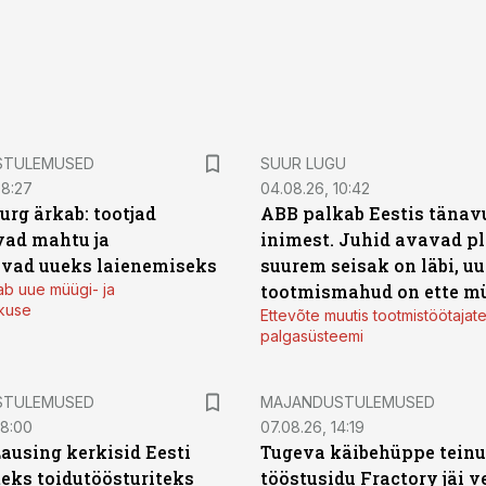
STULEMUSED
SUUR LUGU
08:27
04.08.26, 10:42
urg ärkab: tootjad
ABB palkab Eestis tänavu
ad mahtu ja
inimest. Juhid avavad pl
vad uueks laienemiseks
suurem seisak on läbi, uu
ab uue müügi- ja
tootmismahud on ette m
kuse
Ettevõte muutis tootmistöötajat
palgasüsteemi
STULEMUSED
MAJANDUSTULEMUSED
08:00
07.08.26, 14:19
Lausing kerkisid Eesti
Tugeva käibehüppe tein
eks toidutöösturiteks
tööstusidu Fractory jäi v