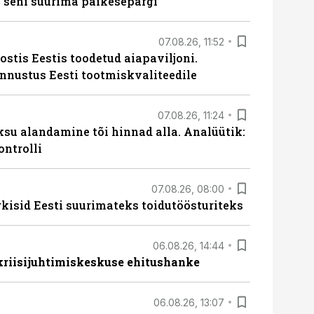
 seni suurima päikesepargi
07.08.26, 11:52
ostis Eestis toodetud aiapaviljoni.
unnustus Eesti tootmiskvaliteedile
07.08.26, 11:24
ksu alandamine tõi hinnad alla. Analüütik:
ontrolli
07.08.26, 08:00
rkisid Eesti suurimateks toidutöösturiteks
06.08.26, 14:44
 kriisijuhtimiskeskuse ehitushanke
06.08.26, 13:07