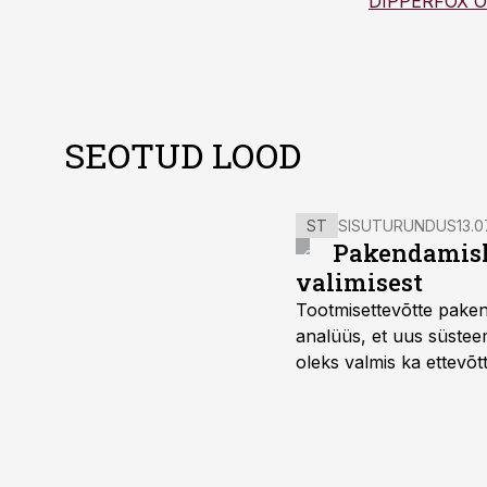
DIPPERFOX 
SEOTUD LOOD
ST
SISUTURUNDUS
13.0
Pakendamisli
valimisest
Tootmisettevõtte paken
analüüs, et uus süstee
oleks valmis ka ettevõt
too, nendib tootmise j
Mitendorf.