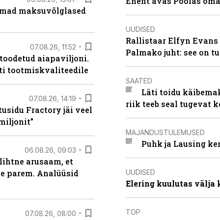
Enefit avas Poolas oma
uremad maksuvõlglased
UUDISED
Rallistaar Elfyn Evans 
07.08.26, 11:52
Palmako juht: see on t
 toodetud aiapaviljoni.
ti tootmiskvaliteedile
SAATED
Läti toidu käibema
07.08.26, 14:19
riik teeb seal tugevat k
usidu Fractory jäi veel
miljonit”
MAJANDUSTULEMUSED
Puhk ja Lausing ke
06.08.26, 09:03
lihtne arusaam, et
UUDISED
le parem. Analüüsid
Elering kuulutas välja
TOP
07.08.26, 08:00