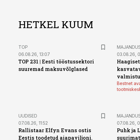
HETKEL KUUM
TOP
MAJANDU
06.08.26, 13:07
03.08.26, 
TOP 231 | Eesti tööstussektori
Haagiset
suuremad maksuvõlglased
kasvatav
valmistu
Bestnet av
tootmiskes
UUDISED
MAJANDU
07.08.26, 11:52
07.08.26, 
Rallistaar Elfyn Evans ostis
Puhk ja 
Eestis toodetud aiapaviljoni.
suurimat