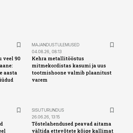
MAJANDUSTULEMUSED
04.08.26, 08:13
 veel 90
Kehra metallitööstus
aane:
mitmekordistas kasumi ja uus
e aasta
tootmishoone valmib plaanitust
üüdud
varem
e
ST
SISUTURUNDUS
26.06.26, 13:15
ud
Tõstelahendused peavad aitama
eel
vältida ettevõtete kõige kallimat