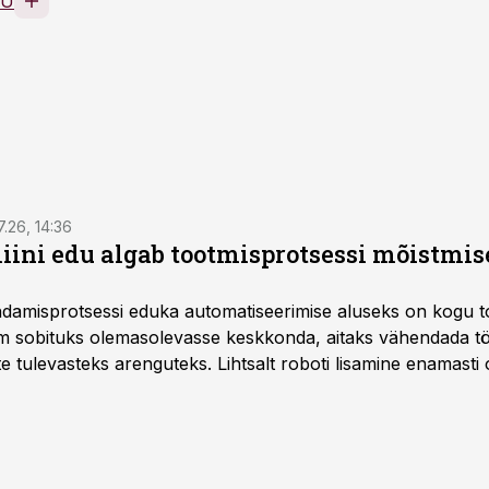
OÜ
7.26, 14:36
ini edu algab tootmisprotsessi mõistmises
damisprotsessi eduka automatiseerimise aluseks on kogu t
m sobituks olemasolevasse keskkonda, aitaks vähendada tö
te tulevasteks arenguteks. Lihtsalt roboti lisamine enamasti
a tööstuse automatiseerimislahenduste arendaja Smitech OÜ