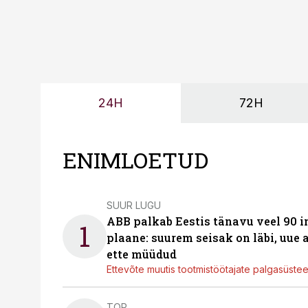
24H
72H
ENIMLOETUD
SUUR LUGU
ABB palkab Eestis tänavu veel 90 
1
plaane: suurem seisak on läbi, uue
ette müüdud
Ettevõte muutis tootmistöötajate palgasüste
TOP