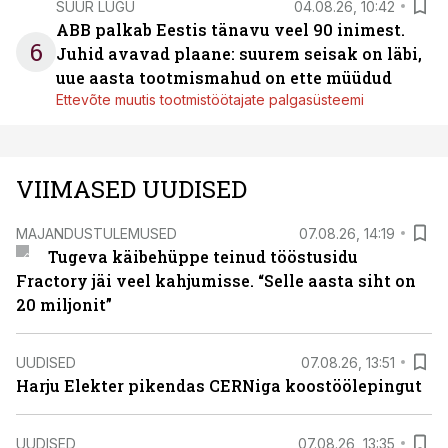
SUUR LUGU
04.08.26, 10:42
ABB palkab Eestis tänavu veel 90 inimest.
6
Juhid avavad plaane: suurem seisak on läbi,
uue aasta tootmismahud on ette müüdud
Ettevõte muutis tootmistöötajate palgasüsteemi
VIIMASED UUDISED
MAJANDUSTULEMUSED
07.08.26, 14:19
Tugeva käibehüppe teinud tööstusidu
Fractory jäi veel kahjumisse. “Selle aasta siht on
20 miljonit”
UUDISED
07.08.26, 13:51
Harju Elekter pikendas CERNiga koostöölepingut
UUDISED
07.08.26, 13:35