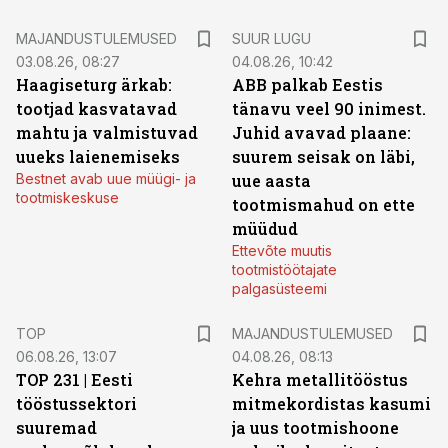
MAJANDUSTULEMUSED
SUUR LUGU
03.08.26, 08:27
04.08.26, 10:42
Haagiseturg ärkab:
ABB palkab Eestis
tootjad kasvatavad
tänavu veel 90 inimest.
mahtu ja valmistuvad
Juhid avavad plaane:
uueks laienemiseks
suurem seisak on läbi,
Bestnet avab uue müügi- ja
uue aasta
tootmiskeskuse
tootmismahud on ette
müüdud
Ettevõte muutis
tootmistöötajate
palgasüsteemi
TOP
MAJANDUSTULEMUSED
06.08.26, 13:07
04.08.26, 08:13
TOP 231 | Eesti
Kehra metallitööstus
tööstussektori
mitmekordistas kasumi
suuremad
ja uus tootmishoone