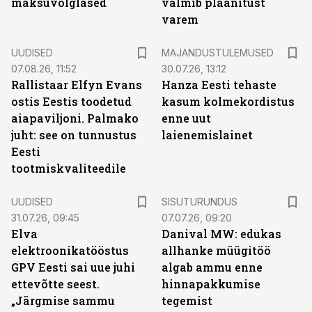
maksuvõlglased
valmib plaanitust
varem
UUDISED
MAJANDUSTULEMUSED
07.08.26, 11:52
30.07.26, 13:12
Rallistaar Elfyn Evans
Hanza Eesti tehaste
ostis Eestis toodetud
kasum kolmekordistus
aiapaviljoni. Palmako
enne uut
juht: see on tunnustus
laienemislainet
Eesti
tootmiskvaliteedile
ST
UUDISED
SISUTURUNDUS
31.07.26, 09:45
07.07.26, 09:20
Elva
Danival MW: edukas
elektroonikatööstus
allhanke müügitöö
GPV Eesti sai uue juhi
algab ammu enne
ettevõtte seest.
hinnapakkumise
„Järgmise sammu
tegemist