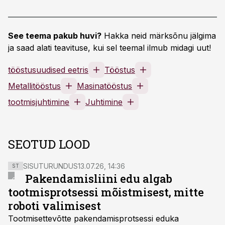
See teema pakub huvi?
Hakka neid märksõnu jälgima
ja saad alati teavituse, kui sel teemal ilmub midagi uut!
tööstusuudised eetris
Tööstus
Metallitööstus
Masinatööstus
tootmisjuhtimine
Juhtimine
SEOTUD LOOD
SISUTURUNDUS
13.07.26, 14:36
ST
Pakendamisliini edu algab
tootmisprotsessi mõistmisest, mitte
roboti valimisest
Tootmisettevõtte pakendamisprotsessi eduka