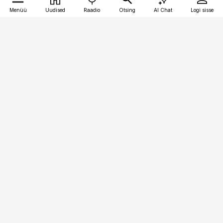
Menüü
Uudised
Raadio
Otsing
AI Chat
Logi sisse
Vana-Lõuna 39/1, 19094 Tallinn
(+372) 667 0111
toostusuudised@toostusuudised.ee
Telli
Reklaam
Firmast
Sisu kasutamisõigused
Ajakirjaniku
eetikakoodeks
Üldtingimused
Privaatsustingimused
Küpsiste poliitika
KKK
Eesti Meediaettevõtete
Eelistuste haldamine
Liit