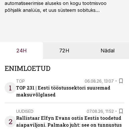
automatiseerimise aluseks on kogu tootmisvoo
põhjalik analüüs, et uus süsteem sobituks
olemasolevasse keskkonda, aitaks vähendada
tööjõuvajadust ning oleks valmis ka ettevõtte
tulevasteks arenguteks. Lihtsalt roboti lisamine
enamasti oodatud tulemust ei too, nendib tootmise ja
tööstuse automatiseerimislahenduste arendaja Smitech
24H
72H
Nädal
OÜ tegevjuht Sander Mitendorf.
ENIMLOETUD
TOP
06.08.26, 13:07
1
TOP 231 | Eesti tööstussektori suuremad
maksuvõlglased
UUDISED
07.08.26, 11:52
Rallistaar Elfyn Evans ostis Eestis toodetud
2
aiapaviljoni. Palmako juht: see on tunnustus