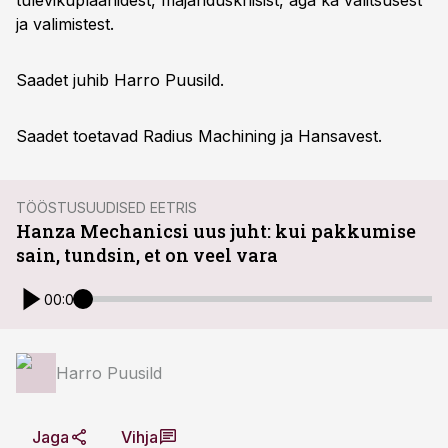
tulevikuplaanidest, majanduskriisist, aga ka valitsusest
ja valimistest.
Saadet juhib Harro Puusild.
Saadet toetavad Radius Machining ja Hansavest.
TÖÖSTUSUUDISED EETRIS
Hanza Mechanicsi uus juht: kui pakkumise
sain, tundsin, et on veel vara
00:00
Harro Puusild
Jaga
Vihja