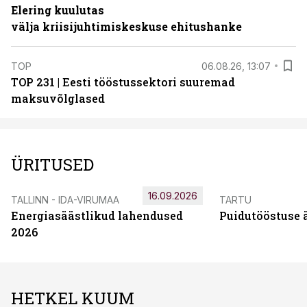
Elering kuulutas
välja kriisijuhtimiskeskuse ehitushanke
TOP
06.08.26, 13:07
TOP 231 | Eesti tööstussektori suuremad
maksuvõlglased
ÜRITUSED
16.09.2026
TALLINN - IDA-VIRUMAA
TARTU
Energiasäästlikud lahendused
Puidutööstuse 
2026
HETKEL KUUM