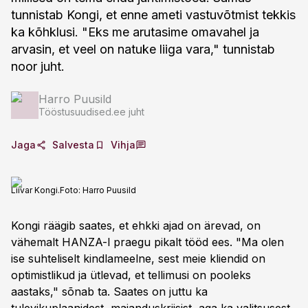
tunnistab Kongi, et enne ameti vastuvõtmist tekkis
ka kõhklusi. "Eks me arutasime omavahel ja
arvasin, et veel on natuke liiga vara," tunnistab
noor juht.
Harro Puusild
Tööstusuudised.ee juht
Jaga
Salvesta
Vihja
Liivar Kongi.
Foto:
Harro Puusild
Kongi räägib saates, et ehkki ajad on ärevad, on
vähemalt HANZA-l praegu pikalt tööd ees. "Ma olen
ise suhteliselt kindlameelne, sest meie kliendid on
optimistlikud ja ütlevad, et tellimusi on pooleks
aastaks," sõnab ta. Saates on juttu ka