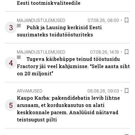
Eesti tootmiskvaliteedile
MAJANDUSTULEMUSED
07.08.26, 08:00
3
Puhk ja Lausing kerkisid Eesti
suurimateks toidutöösturiteks
MAJANDUSTULEMUSED
07.08.26, 14:19
Tugeva käibehüppe teinud tööstusidu
4
Fractory jäi veel kahjumisse. “Selle aasta siht
on 20 miljonit”
ARVAMUSED
06.08.26, 09:03
Kaupo Karba: pakendidebatis levib lihtne
5
arusaam, et korduskasutus on alati
keskkonnale parem. Analüüsid näitavad
teistsugust pilti