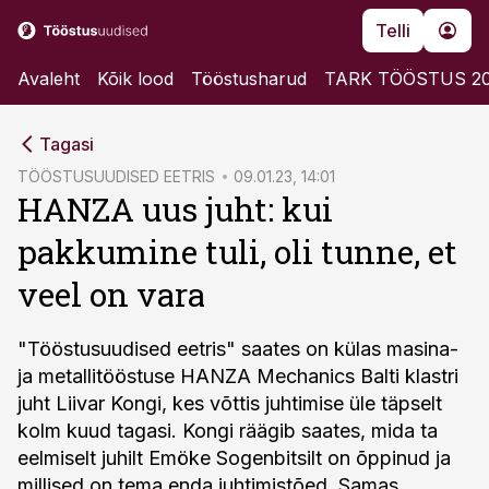
Telli
Avaleht
Kõik lood
Tööstusharud
TARK TÖÖSTUS 2
cebook
cebook
Tagasi
Twitter)
Twitter)
TÖÖSTUSUUDISED EETRIS
09.01.23, 14:01
HANZA uus juht: kui
kedIn
kedIn
pakkumine tuli, oli tunne, et
ail
ail
veel on vara
k
k
"Tööstusuudised eetris" saates on külas masina-
ja metallitööstuse HANZA Mechanics Balti klastri
juht Liivar Kongi, kes võttis juhtimise üle täpselt
kolm kuud tagasi. Kongi räägib saates, mida ta
eelmiselt juhilt Emöke Sogenbitsilt on õppinud ja
millised on tema enda juhtimistõed. Samas