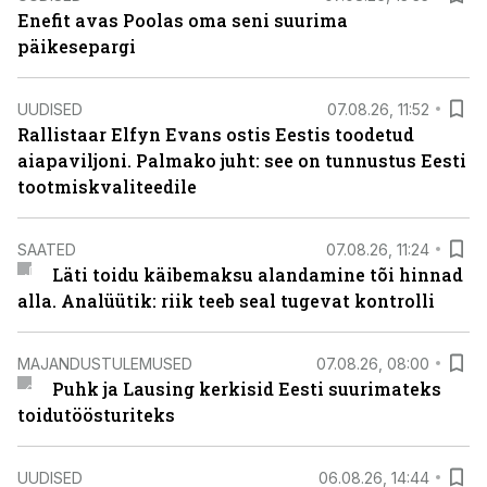
Enefit avas Poolas oma seni suurima
päikesepargi
UUDISED
07.08.26, 11:52
Rallistaar Elfyn Evans ostis Eestis toodetud
aiapaviljoni. Palmako juht: see on tunnustus Eesti
tootmiskvaliteedile
SAATED
07.08.26, 11:24
Läti toidu käibemaksu alandamine tõi hinnad
alla. Analüütik: riik teeb seal tugevat kontrolli
MAJANDUSTULEMUSED
07.08.26, 08:00
Puhk ja Lausing kerkisid Eesti suurimateks
toidutöösturiteks
UUDISED
06.08.26, 14:44