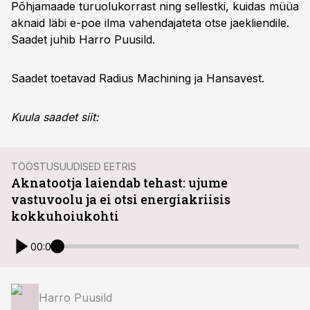
Põhjamaade turuolukorrast ning sellestki, kuidas müüa
aknaid läbi e-poe ilma vahendajateta otse jaekliendile.
Saadet juhib Harro Puusild.
Saadet toetavad Radius Machining ja Hansavest.
Kuula saadet siit:
TÖÖSTUSUUDISED EETRIS
Aknatootja laiendab tehast: ujume
vastuvoolu ja ei otsi energiakriisis
kokkuhoiukohti
00:00
Harro Puusild