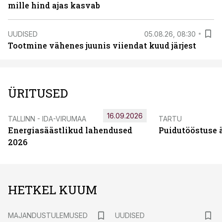
mille hind ajas kasvab
UUDISED
05.08.26, 08:30
Tootmine vähenes juunis viiendat kuud järjest
ÜRITUSED
16.09.2026
TALLINN - IDA-VIRUMAA
TARTU
Energiasäästlikud lahendused
Puidutööstuse 
2026
HETKEL KUUM
MAJANDUSTULEMUSED
UUDISED