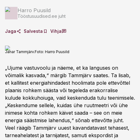
Harro Puusild
Tööstusuudised.ee juht
Jaga
Salvesta
Vihja
Janar Tammjärv.
Foto:
Harro Puusild
„Ujume vastuvoolu ja näeme, et ka languses on
võimalik kasvada,“ märgib Tammjärv saates. Ta lisab,
et kallitest energiahindadest hoolimata pole ettevõttel
plaanis rohkem säästa või tegeleda erakorralise
kulude kokkuhoiuga, vaid keskenduda tulu teenimisele.
„Keskendume sellele, kuidas ühe ruutmeetri või ühe
inimese kohta rohkem käivet saada – see on meie
energia säästmise lahendus,“ sõnab ettevõtte juht.
Veel räägib Tammjärv uuest kavandatavast tehasest,
tarneahelatest ja tarnijatest, samuti ekspordist ja