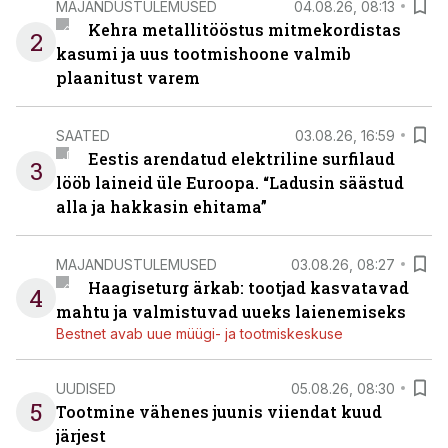
MAJANDUSTULEMUSED
04.08.26, 08:13
Kehra metallitööstus mitmekordistas
2
kasumi ja uus tootmishoone valmib
plaanitust varem
SAATED
03.08.26, 16:59
Eestis arendatud elektriline surfilaud
3
lööb laineid üle Euroopa. “Ladusin säästud
alla ja hakkasin ehitama”
MAJANDUSTULEMUSED
03.08.26, 08:27
Haagiseturg ärkab: tootjad kasvatavad
4
mahtu ja valmistuvad uueks laienemiseks
Bestnet avab uue müügi- ja tootmiskeskuse
UUDISED
05.08.26, 08:30
5
Tootmine vähenes juunis viiendat kuud
järjest