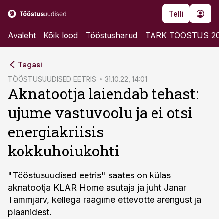
Telli
Avaleht
Kõik lood
Tööstusharud
TARK TÖÖSTUS 2
cebook
cebook
Tagasi
Twitter)
Twitter)
TÖÖSTUSUUDISED EETRIS
31.10.22, 14:01
Aknatootja laiendab tehast:
kedIn
kedIn
ujume vastuvoolu ja ei otsi
ail
ail
energiakriisis
k
k
kokkuhoiukohti
"Tööstusuudised eetris" saates on külas
aknatootja KLAR Home asutaja ja juht Janar
Tammjärv, kellega räägime ettevõtte arengust ja
plaanidest.