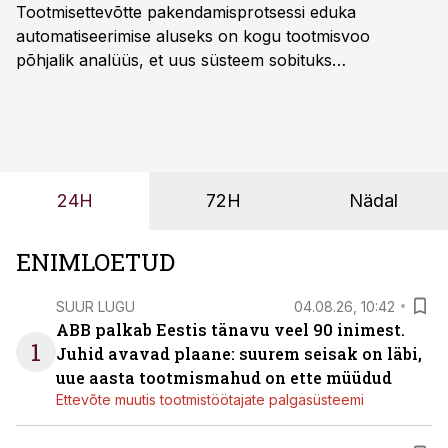
Tootmisettevõtte pakendamisprotsessi eduka
automatiseerimise aluseks on kogu tootmisvoo
põhjalik analüüs, et uus süsteem sobituks
olemasolevasse keskkonda, aitaks vähendada
tööjõuvajadust ning oleks valmis ka ettevõtte
tulevasteks arenguteks. Lihtsalt roboti lisamine
enamasti oodatud tulemust ei too, nendib tootmise ja
tööstuse automatiseerimislahenduste arendaja Smitech
24H
72H
Nädal
OÜ tegevjuht Sander Mitendorf.
ENIMLOETUD
SUUR LUGU
04.08.26, 10:42
ABB palkab Eestis tänavu veel 90 inimest.
1
Juhid avavad plaane: suurem seisak on läbi,
uue aasta tootmismahud on ette müüdud
Ettevõte muutis tootmistöötajate palgasüsteemi