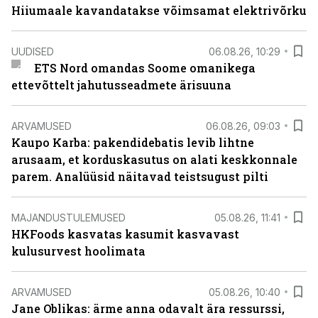
Hiiumaale kavandatakse võimsamat elektrivõrku
UUDISED
06.08.26, 10:29
ETS Nord omandas Soome omanikega
ettevõttelt jahutusseadmete ärisuuna
ARVAMUSED
06.08.26, 09:03
Kaupo Karba: pakendidebatis levib lihtne
arusaam, et korduskasutus on alati keskkonnale
parem. Analüüsid näitavad teistsugust pilti
MAJANDUSTULEMUSED
05.08.26, 11:41
HKFoods kasvatas kasumit kasvavast
kulusurvest hoolimata
ARVAMUSED
05.08.26, 10:40
Jane Oblikas: ärme anna odavalt ära ressurssi,