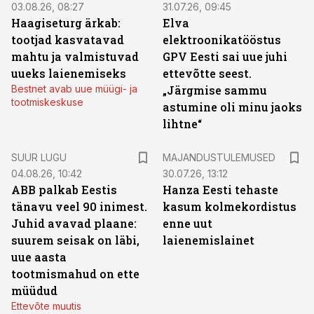
03.08.26, 08:27
31.07.26, 09:45
Haagiseturg ärkab:
Elva
tootjad kasvatavad
elektroonikatööstus
mahtu ja valmistuvad
GPV Eesti sai uue juhi
uueks laienemiseks
ettevõtte seest.
Bestnet avab uue müügi- ja
„Järgmise sammu
tootmiskeskuse
astumine oli minu jaoks
lihtne“
SUUR LUGU
MAJANDUSTULEMUSED
04.08.26, 10:42
30.07.26, 13:12
ABB palkab Eestis
Hanza Eesti tehaste
tänavu veel 90 inimest.
kasum kolmekordistus
Juhid avavad plaane:
enne uut
suurem seisak on läbi,
laienemislainet
uue aasta
tootmismahud on ette
müüdud
Ettevõte muutis