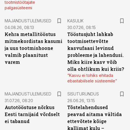
tootmistöötajate
palgasüsteemi
MAJANDUSTULEMUSED
KASULIK
04.08.26, 08:13
30.07.26, 08:15
Kehra metallitööstus
Tööstusjuht lahkab
mitmekordistas kasumi
tootmisettevõtte
ja uus tootmishoone
kasvufaasi levinud
valmib plaanitust
probleeme ja lahendusi.
varem
Miks kiire kasv võib
olla ohtlikum kui kriis?
“Kasvu ei tohiks ehitada
ebastabiilsele süsteemile”
ST
MAJANDUSTULEMUSED
SISUTURUNDUS
31.07.26, 08:20
26.06.26, 13:15
Autotööstuse nõrkus
Tõstelahendused
Eesti tarnijaid võrdselt
peavad aitama vältida
ei tabanud
ettevõtete kõige
kallimat kulu –