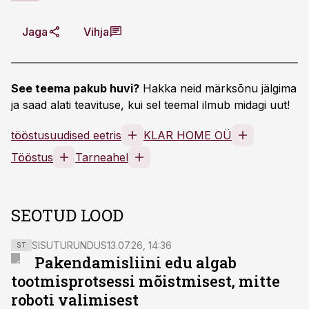
Jaga
Vihja
See teema pakub huvi?
Hakka neid märksõnu jälgima
ja saad alati teavituse, kui sel teemal ilmub midagi uut!
tööstusuudised eetris
KLAR HOME OÜ
Tööstus
Tarneahel
SEOTUD LOOD
SISUTURUNDUS
13.07.26, 14:36
ST
Pakendamisliini edu algab
tootmisprotsessi mõistmisest, mitte
roboti valimisest