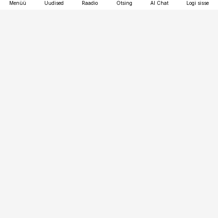
Menüü
Uudised
Raadio
Otsing
AI Chat
Logi sisse
Vana-Lõuna 39/1, 19094 Tallinn
(+372) 667 0111
toostusuudised@toostusuudised.ee
Telli
Reklaam
Firmast
Sisu kasutamisõigused
Ajakirjaniku
eetikakoodeks
Üldtingimused
Privaatsustingimused
Küpsiste poliitika
KKK
Eesti Meediaettevõtete
Eelistuste haldamine
Liit