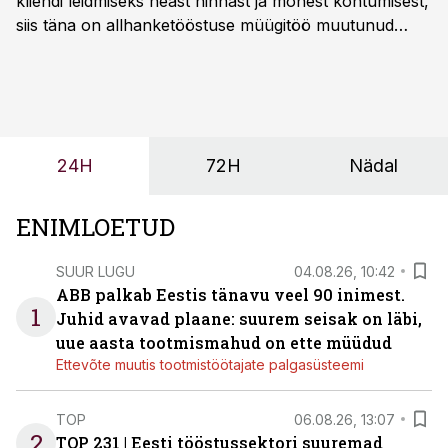
kliendi leidmiseks heast hinnast ja mõnest kohtumisest,
siis täna on allhanketööstuse müügitöö muutunud
märksa pikemaks ja süsteemsemaks. Konkurents on
kasvanud, kliendid kaaluvad otsuseid põhjalikumalt
ning partnerit ei valita enam ainult tootmisvõimekuse
või hinnakirja järgi.
24H
72H
Nädal
ENIMLOETUD
SUUR LUGU
04.08.26, 10:42
ABB palkab Eestis tänavu veel 90 inimest.
1
Juhid avavad plaane: suurem seisak on läbi,
uue aasta tootmismahud on ette müüdud
Ettevõte muutis tootmistöötajate palgasüsteemi
TOP
06.08.26, 13:07
2
TOP 231 | Eesti tööstussektori suuremad