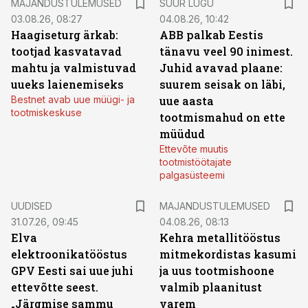
MAJANDUSTULEMUSED
SUUR LUGU
03.08.26, 08:27
04.08.26, 10:42
Haagiseturg ärkab:
ABB palkab Eestis
tootjad kasvatavad
tänavu veel 90 inimest.
mahtu ja valmistuvad
Juhid avavad plaane:
uueks laienemiseks
suurem seisak on läbi,
Bestnet avab uue müügi- ja
uue aasta
tootmiskeskuse
tootmismahud on ette
müüdud
Ettevõte muutis
tootmistöötajate
palgasüsteemi
UUDISED
MAJANDUSTULEMUSED
31.07.26, 09:45
04.08.26, 08:13
Elva
Kehra metallitööstus
elektroonikatööstus
mitmekordistas kasumi
GPV Eesti sai uue juhi
ja uus tootmishoone
ettevõtte seest.
valmib plaanitust
„Järgmise sammu
varem