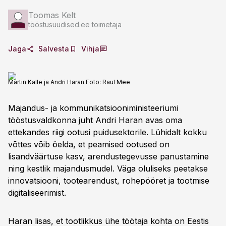
Toomas Kelt
tööstusuudised.ee toimetaja
Jaga
Salvesta
Vihja
Martin Kalle ja Andri Haran.
Foto:
Raul Mee
Majandus- ja kommunikatsiooniministeeriumi
tööstusvaldkonna juht Andri Haran avas oma
ettekandes riigi ootusi puidusektorile. Lühidalt kokku
võttes võib öelda, et peamised ootused on
lisandväärtuse kasv, arendustegevusse panustamine
ning kestlik majandusmudel. Väga oluliseks peetakse
innovatsiooni, tootearendust, rohepööret ja tootmise
digitaliseerimist.
Haran lisas, et tootlikkus ühe töötaja kohta on Eestis