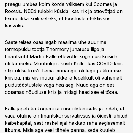
praegu umbes kolm korda väiksem kui Soomes ja
Rootsis. Nüüd tulebki küsida, kas riik ja ettevõtjad on
teinud ikka kõik selleks, et tööstuste efektiivsus
kasvaks.
Saate teises osas jagab maailma ühe suurima
termopuidu tootja Thermory juhatuse liige ja
finantsjuht Martin Kalle ettevõtte kogemusi kriiside
ületamiseks. Muuhulgas küsib Kalle, kas COVID-kriis
oligi üldse kriis? Tema hinnangul oli tegu pakkumise
kriisiga, mis viis müügi lakke ja tegelikult oli vähemalt
puidutööstustele väga hea aeg. Nüüd aga on ees
ootamas nõudluse kriis ja midagi head see ei tõota.
Kalle jagab ka kogemusi kriisi ületamiseks ja tõdeb, et
väga oluline on finantskonservatiivsus ja õigesti juhitud
käibekapital, sest raskel ajal hakkab raha aeglasemalt
liikuma. Mida aga veel tähele panna, seda kuuleb