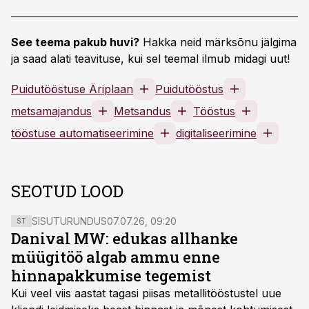
See teema pakub huvi?
Hakka neid märksõnu jälgima
ja saad alati teavituse, kui sel teemal ilmub midagi uut!
Puidutööstuse Äriplaan
Puidutööstus
metsamajandus
Metsandus
Tööstus
tööstuse automatiseerimine
digitaliseerimine
SEOTUD LOOD
SISUTURUNDUS
07.07.26, 09:20
ST
Danival MW: edukas allhanke
müügitöö algab ammu enne
hinnapakkumise tegemist
Kui veel viis aastat tagasi piisas metallitööstustel uue