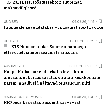
TOP 231 | Eesti tööstussektori suuremad
maksuvõlglased
UUDISED
06.08.26, 11:15
Hiiumaale kavandatakse võimsamat elektrivõrku
UUDISED
06.08.26, 10:29
ETS Nord omandas Soome omanikega
ettevõttelt jahutusseadmete ärisuuna
ARVAMUSED
06.08.26, 09:03
Kaupo Karba: pakendidebatis levib lihtne
arusaam, et korduskasutus on alati keskkonnale
parem. Analüüsid näitavad teistsugust pilti
MAJANDUSTULEMUSED
05.08.26, 11:41
HKFoods kasvatas kasumit kasvavast