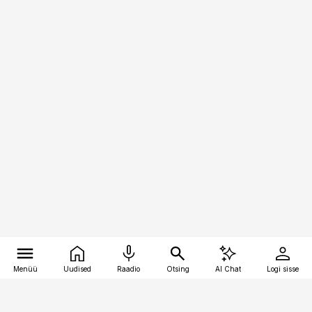
Menüü
Uudised
Raadio
Otsing
AI Chat
Logi sisse