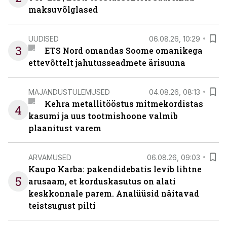
maksuvõlglased
UUDISED
06.08.26, 10:29
3
ETS Nord omandas Soome omanikega
ettevõttelt jahutusseadmete ärisuuna
MAJANDUSTULEMUSED
04.08.26, 08:13
Kehra metallitööstus mitmekordistas
4
kasumi ja uus tootmishoone valmib
plaanitust varem
ARVAMUSED
06.08.26, 09:03
Kaupo Karba: pakendidebatis levib lihtne
5
arusaam, et korduskasutus on alati
keskkonnale parem. Analüüsid näitavad
teistsugust pilti