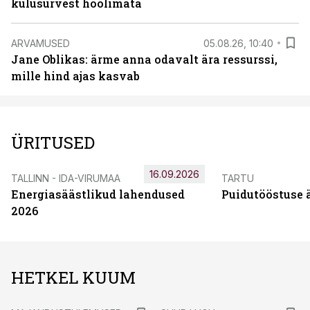
kulusurvest hoolimata
ARVAMUSED
05.08.26, 10:40
Jane Oblikas: ärme anna odavalt ära ressurssi,
mille hind ajas kasvab
ÜRITUSED
16.09.2026
TALLINN - IDA-VIRUMAA
TARTU
Energiasäästlikud lahendused
Puidutööstuse 
2026
HETKEL KUUM