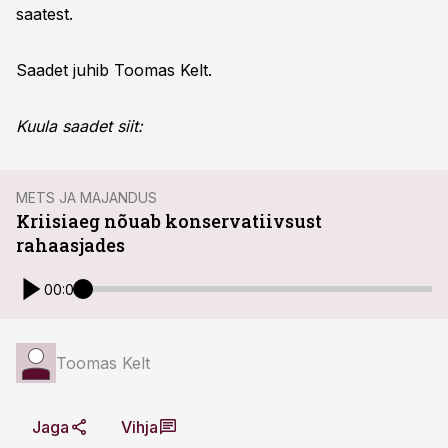
saatest.
Saadet juhib Toomas Kelt.
Kuula saadet siit:
METS JA MAJANDUS
Kriisiaeg nõuab konservatiivsust
rahaasjades
00:00
Toomas Kelt
Jaga
Vihja