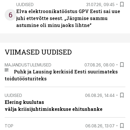
UUDISED
31.07.26, 09:45
Elva elektroonikatööstus GPV Eesti sai uue
6
juhi ettevõtte seest. „Järgmise sammu
astumine oli minu jaoks lihtne“
VIIMASED UUDISED
MAJANDUSTULEMUSED
07.08.26, 08:00
Puhk ja Lausing kerkisid Eesti suurimateks
toidutöösturiteks
UUDISED
06.08.26, 14:44
Elering kuulutas
välja kriisijuhtimiskeskuse ehitushanke
TOP
06.08.26, 13:07