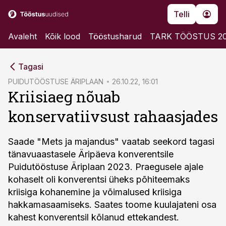
Telli
Avaleht
Kõik lood
Tööstusharud
TARK TÖÖSTUS 2
cebook
cebook
Tagasi
Twitter)
Twitter)
PUIDUTÖÖSTUSE ÄRIPLAAN
26.10.22, 16:01
Kriisiaeg nõuab
kedIn
kedIn
konservatiivsust rahaasjades
ail
ail
k
k
Saade "Mets ja majandus" vaatab seekord tagasi
tänavuaastasele Äripäeva konverentsile
Puidutööstuse Äriplaan 2023. Praegusele ajale
kohaselt oli konverentsi üheks põhiteemaks
kriisiga kohanemine ja võimalused kriisiga
hakkamasaamiseks. Saates toome kuulajateni osa
kahest konverentsil kõlanud ettekandest.