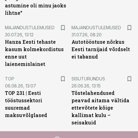
astumine oli minu jaoks
lihtne“
MAJANDUSTULEMUSED
MAJANDUSTULEMUSED
30.07.26, 13:12
31.07.26, 08:20
Hanza Eesti tehaste
Autotööstuse nõrkus
kasum kolmekordistus
Eesti tarnijaid võrdselt
enne uut
ei tabanud
laienemislainet
ST
TOP
SISUTURUNDUS
06.08.26, 13:07
26.06.26, 13:15
TOP 231 | Eesti
Tõstelahendused
tööstussektori
peavad aitama vältida
suuremad
ettevõtete kõige
maksuvõlglased
kallimat kulu –
seisakuid