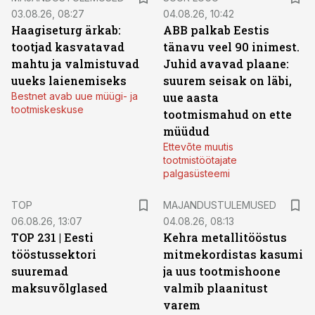
03.08.26, 08:27
04.08.26, 10:42
Haagiseturg ärkab:
ABB palkab Eestis
tootjad kasvatavad
tänavu veel 90 inimest.
mahtu ja valmistuvad
Juhid avavad plaane:
uueks laienemiseks
suurem seisak on läbi,
Bestnet avab uue müügi- ja
uue aasta
tootmiskeskuse
tootmismahud on ette
müüdud
Ettevõte muutis
tootmistöötajate
palgasüsteemi
TOP
MAJANDUSTULEMUSED
06.08.26, 13:07
04.08.26, 08:13
TOP 231 | Eesti
Kehra metallitööstus
tööstussektori
mitmekordistas kasumi
suuremad
ja uus tootmishoone
maksuvõlglased
valmib plaanitust
varem