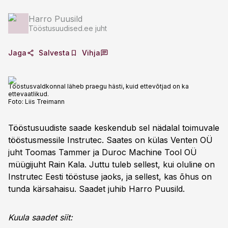
Harro Puusild
Tööstusuudised.ee juht
Jaga
Salvesta
Vihja
Tööstusvaldkonnal läheb praegu hästi, kuid ettevõtjad on ka
ettevaatlikud.
Foto:
Liis Treimann
Tööstusuudiste saade keskendub sel nädalal toimuvale
tööstusmessile Instrutec. Saates on külas Venten OÜ
juht Toomas Tammer ja Duroc Machine Tool OÜ
müügijuht Rain Kala. Juttu tuleb sellest, kui oluline on
Instrutec Eesti tööstuse jaoks, ja sellest, kas õhus on
tunda kärsahaisu. Saadet juhib Harro Puusild.
Kuula saadet siit: