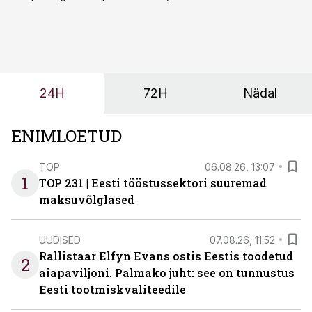
sõltub kogu objekti või tootmise sujuvus. Kui tõstuk
seisab, töö katkeb või masin ei vasta töötingimustele,
ei tähenda see ettevõtte jaoks ainult tehnilist
probleemi, vaid otsest rahalist kulu, venivaid tähtaegu
ja suuremaid riske tööohutusele.
24H
72H
Nädal
ENIMLOETUD
TOP
06.08.26, 13:07
1
TOP 231 | Eesti tööstussektori suuremad
maksuvõlglased
UUDISED
07.08.26, 11:52
Rallistaar Elfyn Evans ostis Eestis toodetud
2
aiapaviljoni. Palmako juht: see on tunnustus
Eesti tootmiskvaliteedile