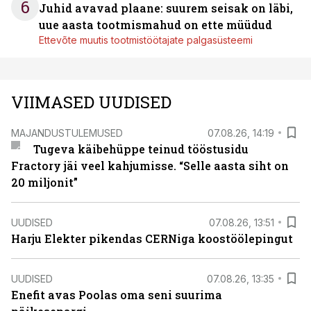
6
Juhid avavad plaane: suurem seisak on läbi,
uue aasta tootmismahud on ette müüdud
Ettevõte muutis tootmistöötajate palgasüsteemi
VIIMASED UUDISED
MAJANDUSTULEMUSED
07.08.26, 14:19
Tugeva käibehüppe teinud tööstusidu
Fractory jäi veel kahjumisse. “Selle aasta siht on
20 miljonit”
UUDISED
07.08.26, 13:51
Harju Elekter pikendas CERNiga koostöölepingut
UUDISED
07.08.26, 13:35
Enefit avas Poolas oma seni suurima