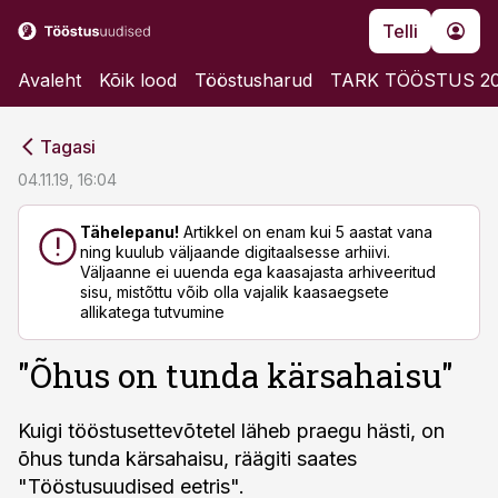
Telli
Avaleht
Kõik lood
Tööstusharud
TARK TÖÖSTUS 2
cebook
cebook
Tagasi
Twitter)
Twitter)
04.11.19, 16:04
kedIn
kedIn
Tähelepanu!
Artikkel on enam kui 5 aastat vana
ning kuulub väljaande digitaalsesse arhiivi.
ail
ail
Väljaanne ei uuenda ega kaasajasta arhiveeritud
sisu, mistõttu võib olla vajalik kaasaegsete
k
k
allikatega tutvumine
"Õhus on tunda kärsahaisu"
Kuigi tööstusettevõtetel läheb praegu hästi, on
õhus tunda kärsahaisu, räägiti saates
"Tööstusuudised eetris".