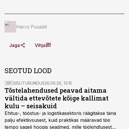
Harro Puusild
Jaga
Vihja
SEOTUD LOOD
SISUTURUNDUS
26.06.26, 13:15
ST
Tõstelahendused peavad aitama
vältida ettevõtete kõige kallimat
kulu – seisakuid
Ehitus-, tööstus- ja logistikasektoris räägitakse täna
palju efektiivsusest, kuid praktikas määravad töö
tempo sageli hoopis seadmed, mille töökindlusest