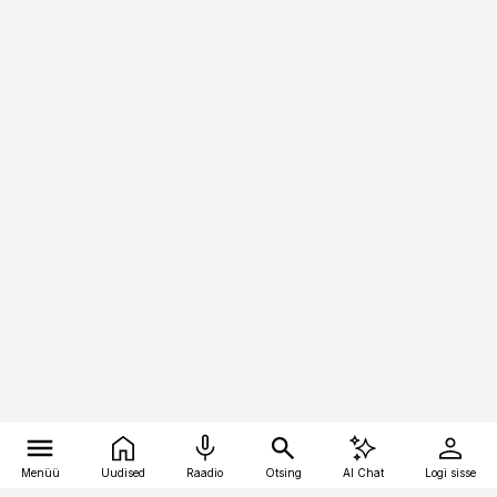
Menüü
Uudised
Raadio
Otsing
AI Chat
Logi sisse