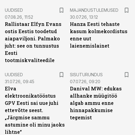
UUDISED
MAJANDUSTULEMUSED
07.08.26, 11:52
30.07.26, 13:12
Rallistaar Elfyn Evans
Hanza Eesti tehaste
ostis Eestis toodetud
kasum kolmekordistus
aiapaviljoni. Palmako
enne uut
juht: see on tunnustus
laienemislainet
Eesti
tootmiskvaliteedile
ST
UUDISED
SISUTURUNDUS
31.07.26, 09:45
07.07.26, 09:20
Elva
Danival MW: edukas
elektroonikatööstus
allhanke müügitöö
GPV Eesti sai uue juhi
algab ammu enne
ettevõtte seest.
hinnapakkumise
„Järgmise sammu
tegemist
astumine oli minu jaoks
lihtne“