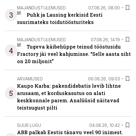
MAJANDUSTULEMUSED
07.08.26, 08:00
3
Puhk ja Lausing kerkisid Eesti
suurimateks toidutöösturiteks
MAJANDUSTULEMUSED
07.08.26, 14:19
Tugeva käibehüppe teinud tööstusidu
4
Fractory jäi veel kahjumisse. “Selle aasta siht
on 20 miljonit”
ARVAMUSED
06.08.26, 09:03
Kaupo Karba: pakendidebatis levib lihtne
5
arusaam, et korduskasutus on alati
keskkonnale parem. Analüüsid näitavad
teistsugust pilti
SUUR LUGU
04.08.26, 10:42
ABB palkab Eestis tänavu veel 90 inimest.