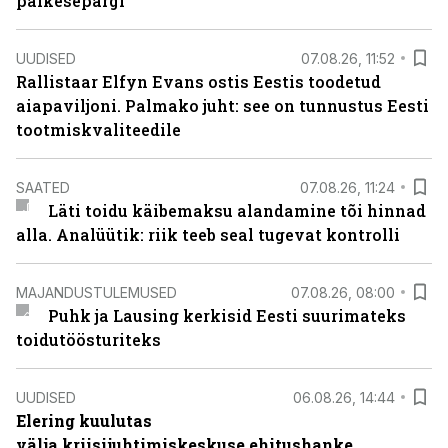
päikesepargi
UUDISED
07.08.26, 11:52
Rallistaar Elfyn Evans ostis Eestis toodetud
aiapaviljoni. Palmako juht: see on tunnustus Eesti
tootmiskvaliteedile
SAATED
07.08.26, 11:24
Läti toidu käibemaksu alandamine tõi hinnad
alla. Analüütik: riik teeb seal tugevat kontrolli
MAJANDUSTULEMUSED
07.08.26, 08:00
Puhk ja Lausing kerkisid Eesti suurimateks
toidutöösturiteks
UUDISED
06.08.26, 14:44
Elering kuulutas
välja kriisijuhtimiskeskuse ehitushanke