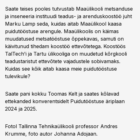
Saate teises pooles tutvustab Maaülikooli metsanduse
ja inseneeria instituudi teadus- ja arenduskoostöö juht
Marku Lamp seda, kuidas aitab Maaülikool kaasa
puidutööstuse arengule. Maaülikoolis on käimas
muudatused metsatööstuse õppekavas, samuti on
käivitunud tihedam koostöö ettevõtetega. Koostöös
TalTech'i ja Tartu ülikooliga on muudetud kõrgkooli
teadustaristut ettevõtete vajadustele sobivamaks.
Kuidas see kõik aitab kaasa meie puidutööstuse
tulevikule?
Saate pani kokku Toomas Kelt ja saates kõlavad
ettekanded konverentsidelt Puidutööstuse äriplaan
2024 ja 2025.
Fotol Tallinna Tehnikaülikooli professor Andres
Krumme, foto autor Johanna Adojaan.