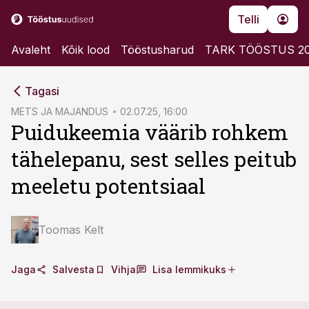
Telli
Avaleht
Kõik lood
Tööstusharud
TARK TÖÖSTUS 2
cebook
cebook
Tagasi
Twitter)
Twitter)
METS JA MAJANDUS
02.07.25, 16:00
Puidukeemia väärib rohkem
kedIn
kedIn
tähelepanu, sest selles peitub
ail
ail
meeletu potentsiaal
k
k
Toomas Kelt
Jaga
Salvesta
Vihja
Lisa lemmikuks