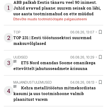
ABB palkab Eestis tänavu veel 90 inimest.
1
Juhid avavad plaane: suurem seisak on läbi,
uue aasta tootmismahud on ette müüdud
Ettevõte muutis tootmistöötajate palgasüsteemi
TOP
06.08.26, 13:07
2
TOP 231 | Eesti tööstussektori suuremad
maksuvõlglased
UUDISED
06.08.26, 10:29
3
ETS Nord omandas Soome omanikega
ettevõttelt jahutusseadmete ärisuuna
MAJANDUSTULEMUSED
04.08.26, 08:13
Kehra metallitööstus mitmekordistas
4
kasumi ja uus tootmishoone valmib
plaanitust varem