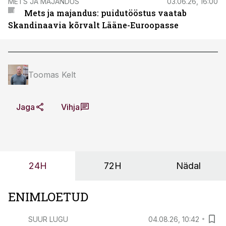
METS JA MAJANDUS
03.06.26, 16:00
Mets ja majandus: puidutööstus vaatab
Skandinaavia kõrvalt Lääne-Euroopasse
Toomas Kelt
Jaga
Vihja
24H
72H
Nädal
ENIMLOETUD
SUUR LUGU
04.08.26, 10:42