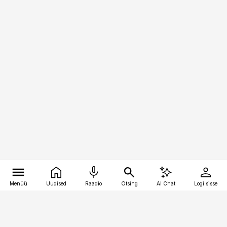
Menüü
Uudised
Raadio
Otsing
AI Chat
Logi sisse
Vana-Lõuna 39/1, 19094 Tallinn