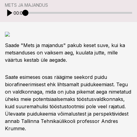
METS JA MAJANDUS
00:00
Saade "Mets ja majandus" pakub keset suve, kui ka
metsanduses on vaiksem aeg, kuulata jutte, mille
väärtus kestab üle aegade.
Saate esimeses osas räägime seekord puidu
biorafineerimisest ehk lihtsamalt puidukeemiast. Tegu
on valdkonnaga, mida on juba pikemat aega nimetatud
üheks meie potentsiaalsemaks tööstusvaldkonnaks,
kuid suuremahulisi tööstustootmisi pole veel rajatud.
Ülevaate puidukeemia võimalustest ja perspektiividest
annab Tallinna Tehnikaülikooli professor Andres
Krumme.