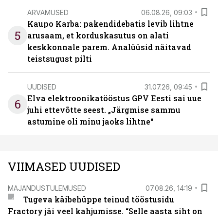
ARVAMUSED
06.08.26, 09:03
Kaupo Karba: pakendidebatis levib lihtne
5
arusaam, et korduskasutus on alati
keskkonnale parem. Analüüsid näitavad
teistsugust pilti
UUDISED
31.07.26, 09:45
Elva elektroonikatööstus GPV Eesti sai uue
6
juhi ettevõtte seest. „Järgmise sammu
astumine oli minu jaoks lihtne“
VIIMASED UUDISED
MAJANDUSTULEMUSED
07.08.26, 14:19
Tugeva käibehüppe teinud tööstusidu
Fractory jäi veel kahjumisse. “Selle aasta siht on