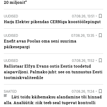
20 miljonit”
UUDISED
07.08.26, 13:51
Harju Elekter pikendas CERNiga koostöölepingut
UUDISED
07.08.26, 13:35
Enefit avas Poolas oma seni suurima
päikesepargi
UUDISED
07.08.26, 11:52
Rallistaar Elfyn Evans ostis Eestis toodetud
aiapaviljoni. Palmako juht: see on tunnustus Eesti
tootmiskvaliteedile
SAATED
07.08.26, 11:24
Läti toidu käibemaksu alandamine tõi hinnad
alla. Analüütik: riik teeb seal tugevat kontrolli