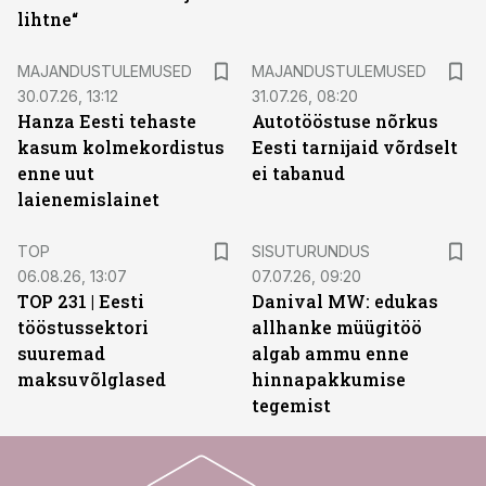
lihtne“
MAJANDUSTULEMUSED
MAJANDUSTULEMUSED
30.07.26, 13:12
31.07.26, 08:20
Hanza Eesti tehaste
Autotööstuse nõrkus
kasum kolmekordistus
Eesti tarnijaid võrdselt
enne uut
ei tabanud
laienemislainet
ST
TOP
SISUTURUNDUS
06.08.26, 13:07
07.07.26, 09:20
TOP 231 | Eesti
Danival MW: edukas
tööstussektori
allhanke müügitöö
suuremad
algab ammu enne
maksuvõlglased
hinnapakkumise
tegemist