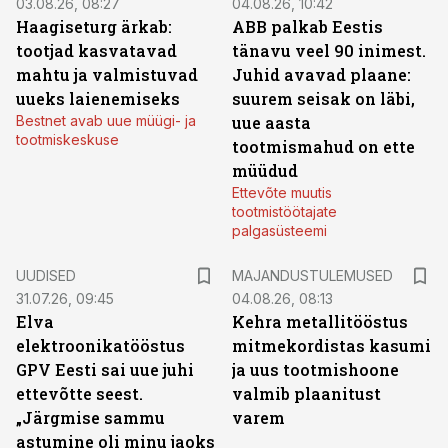
03.08.26, 08:27
04.08.26, 10:42
Haagiseturg ärkab:
ABB palkab Eestis
tootjad kasvatavad
tänavu veel 90 inimest.
mahtu ja valmistuvad
Juhid avavad plaane:
uueks laienemiseks
suurem seisak on läbi,
Bestnet avab uue müügi- ja
uue aasta
tootmiskeskuse
tootmismahud on ette
müüdud
Ettevõte muutis
tootmistöötajate
palgasüsteemi
UUDISED
MAJANDUSTULEMUSED
31.07.26, 09:45
04.08.26, 08:13
Elva
Kehra metallitööstus
elektroonikatööstus
mitmekordistas kasumi
GPV Eesti sai uue juhi
ja uus tootmishoone
ettevõtte seest.
valmib plaanitust
„Järgmise sammu
varem
astumine oli minu jaoks