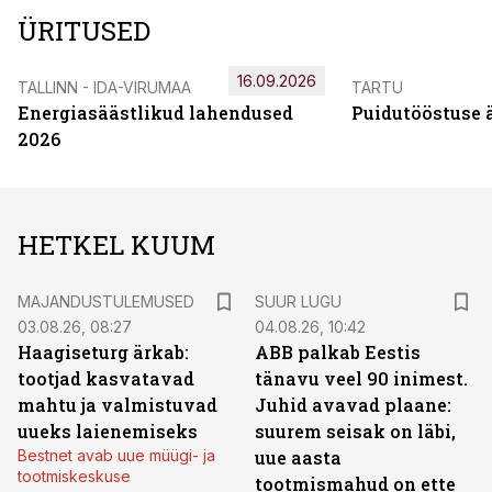
ÜRITUSED
16.09.2026
TALLINN - IDA-VIRUMAA
TARTU
Energiasäästlikud lahendused
Puidutööstuse 
2026
HETKEL KUUM
MAJANDUSTULEMUSED
SUUR LUGU
03.08.26, 08:27
04.08.26, 10:42
Haagiseturg ärkab:
ABB palkab Eestis
tootjad kasvatavad
tänavu veel 90 inimest.
mahtu ja valmistuvad
Juhid avavad plaane:
uueks laienemiseks
suurem seisak on läbi,
Bestnet avab uue müügi- ja
uue aasta
tootmiskeskuse
tootmismahud on ette