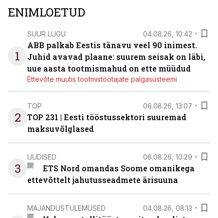
ENIMLOETUD
SUUR LUGU
04.08.26, 10:42
ABB palkab Eestis tänavu veel 90 inimest.
1
Juhid avavad plaane: suurem seisak on läbi,
uue aasta tootmismahud on ette müüdud
Ettevõte muutis tootmistöötajate palgasüsteemi
TOP
06.08.26, 13:07
2
TOP 231 | Eesti tööstussektori suuremad
maksuvõlglased
UUDISED
06.08.26, 10:29
3
ETS Nord omandas Soome omanikega
ettevõttelt jahutusseadmete ärisuuna
MAJANDUSTULEMUSED
04.08.26, 08:13