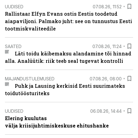
UUDISED
07.08.26, 11:52
Rallistaar Elfyn Evans ostis Eestis toodetud
aiapaviljoni. Palmako juht: see on tunnustus Eesti
tootmiskvaliteedile
SAATED
07.08.26, 11:24
Läti toidu käibemaksu alandamine tõi hinnad
alla. Analüütik: riik teeb seal tugevat kontrolli
MAJANDUSTULEMUSED
07.08.26, 08:00
Puhk ja Lausing kerkisid Eesti suurimateks
toidutöösturiteks
UUDISED
06.08.26, 14:44
Elering kuulutas
välja kriisijuhtimiskeskuse ehitushanke