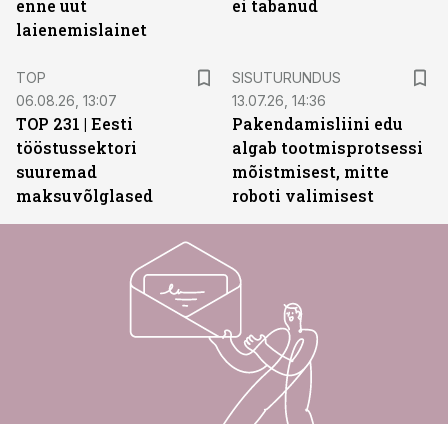
enne uut
ei tabanud
laienemislainet
ST
TOP
SISUTURUNDUS
06.08.26, 13:07
13.07.26, 14:36
TOP 231 | Eesti
Pakendamisliini edu
tööstussektori
algab tootmisprotsessi
suuremad
mõistmisest, mitte
maksuvõlglased
roboti valimisest