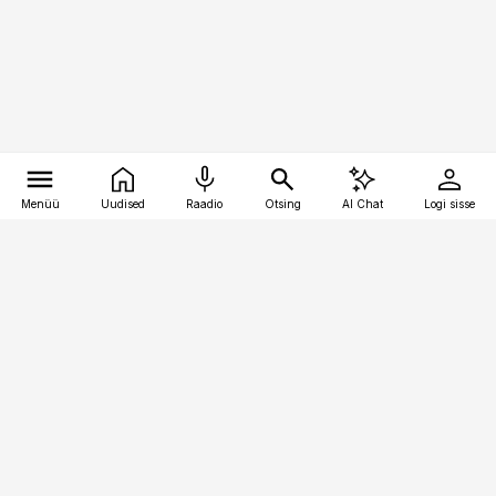
Menüü
Uudised
Raadio
Otsing
AI Chat
Logi sisse
Vana-Lõuna 39/1, 19094 Tallinn
(+372) 667 0111
toostusuudised@toostusuudised.ee
Telli
Reklaam
Firmast