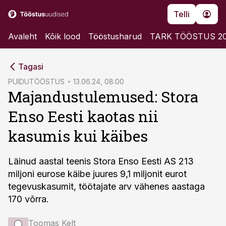
Telli
Avaleht
Kõik lood
Tööstusharud
TARK TÖÖSTUS 2
cebook
Tagasi
Twitter)
PUIDUTÖÖSTUS
13.06.24, 08:00
Majandustulemused: Stora
kedIn
Enso Eesti kaotas nii
ail
kasumis kui käibes
k
Läinud aastal teenis Stora Enso Eesti AS 213
miljoni eurose käibe juures 9,1 miljonit eurot
tegevuskasumit, töötajate arv vähenes aastaga
170 võrra.
Toomas Kelt