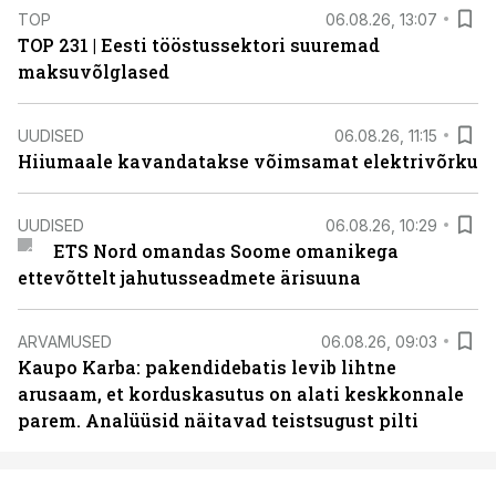
TOP
06.08.26, 13:07
TOP 231 | Eesti tööstussektori suuremad
maksuvõlglased
UUDISED
06.08.26, 11:15
Hiiumaale kavandatakse võimsamat elektrivõrku
UUDISED
06.08.26, 10:29
ETS Nord omandas Soome omanikega
ettevõttelt jahutusseadmete ärisuuna
ARVAMUSED
06.08.26, 09:03
Kaupo Karba: pakendidebatis levib lihtne
arusaam, et korduskasutus on alati keskkonnale
parem. Analüüsid näitavad teistsugust pilti