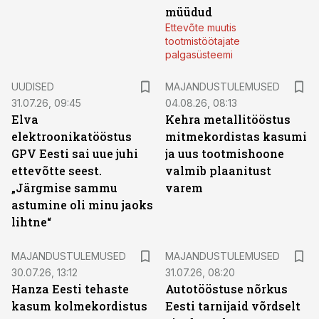
müüdud
Ettevõte muutis
tootmistöötajate
palgasüsteemi
UUDISED
MAJANDUSTULEMUSED
31.07.26, 09:45
04.08.26, 08:13
Elva
Kehra metallitööstus
elektroonikatööstus
mitmekordistas kasumi
GPV Eesti sai uue juhi
ja uus tootmishoone
ettevõtte seest.
valmib plaanitust
„Järgmise sammu
varem
astumine oli minu jaoks
lihtne“
MAJANDUSTULEMUSED
MAJANDUSTULEMUSED
30.07.26, 13:12
31.07.26, 08:20
Hanza Eesti tehaste
Autotööstuse nõrkus
kasum kolmekordistus
Eesti tarnijaid võrdselt