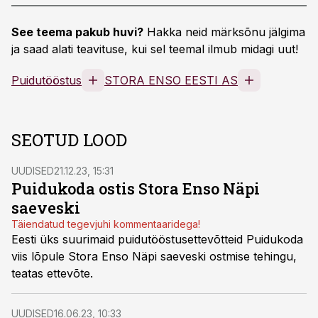
See teema pakub huvi?
Hakka neid märksõnu jälgima
ja saad alati teavituse, kui sel teemal ilmub midagi uut!
Puidutööstus
STORA ENSO EESTI AS
SEOTUD LOOD
UUDISED
21.12.23, 15:31
Puidukoda ostis Stora Enso Näpi
saeveski
Täiendatud tegevjuhi kommentaaridega!
Eesti üks suurimaid puidutööstusettevõtteid Puidukoda
viis lõpule Stora Enso Näpi saeveski ostmise tehingu,
teatas ettevõte.
UUDISED
16.06.23, 10:33