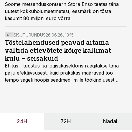
Soome metsanduskontsern Stora Enso teatas täna
uutest kokkuhoiumeetmetest, eesmärk on tõsta
kasumit 80 miljoni euro võrra.
SISUTURUNDUS
26.06.26, 13:15
ST
Tõstelahendused peavad aitama
vältida ettevõtete kõige kallimat
kulu – seisakuid
Ehitus-, tööstus- ja logistikasektoris räägitakse täna
palju efektiivsusest, kuid praktikas määravad töö
tempo sageli hoopis seadmed, mille töökindlusest
sõltub kogu objekti või tootmise sujuvus. Kui tõstuk
seisab, töö katkeb või masin ei vasta töötingimustele,
ei tähenda see ettevõtte jaoks ainult tehnilist
probleemi, vaid otsest rahalist kulu, venivaid tähtaegu
ja suuremaid riske tööohutusele.
24H
72H
Nädal