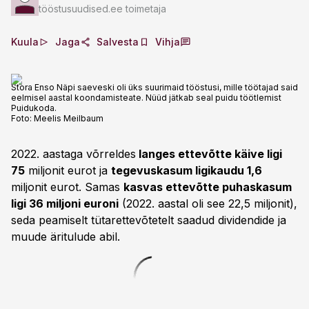
tööstusuudised.ee toimetaja
Kuula
Jaga
Salvesta
Vihja
Stora Enso Näpi saeveski oli üks suurimaid tööstusi, mille töötajad said
eelmisel aastal koondamisteate. Nüüd jätkab seal puidu töötlemist
Puidukoda.
Foto:
Meelis Meilbaum
2022. aastaga võrreldes
langes ettevõtte käive ligi
75
miljonit eurot ja
tegevuskasum ligikaudu 1,6
miljonit eurot. Samas
kasvas ettevõtte puhaskasum
ligi 36 miljoni euroni
(2022. aastal oli see 22,5 miljonit),
seda peamiselt tütarettevõtetelt saadud dividendide ja
muude äritulude abil.