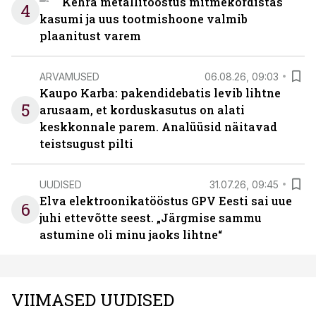
Kehra metallitööstus mitmekordistas
4
kasumi ja uus tootmishoone valmib
plaanitust varem
ARVAMUSED
06.08.26, 09:03
Kaupo Karba: pakendidebatis levib lihtne
5
arusaam, et korduskasutus on alati
keskkonnale parem. Analüüsid näitavad
teistsugust pilti
UUDISED
31.07.26, 09:45
Elva elektroonikatööstus GPV Eesti sai uue
6
juhi ettevõtte seest. „Järgmise sammu
astumine oli minu jaoks lihtne“
VIIMASED UUDISED