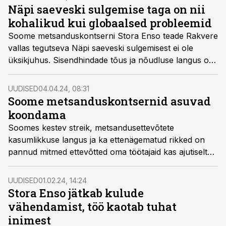
Näpi saeveski sulgemise taga on nii
kohalikud kui globaalsed probleemid
Soome metsanduskontserni Stora Enso teade Rakvere
vallas tegutseva Näpi saeveski sulgemisest ei ole
üksikjuhus. Sisendhindade tõus ja nõudluse langus on
hakanud mõjutama ka maailma suurimaid
puidutööstusi.
UUDISED
04.04.24, 08:31
Soome metsanduskontsernid asuvad
koondama
Soomes kestev streik, metsandusettevõtete
kasumlikkuse langus ja ka ettenägematud rikked on
pannud mitmed ettevõtted oma töötajaid kas ajutiselt
või ka lõplikult koondama.
UUDISED
01.02.24, 14:24
Stora Enso jätkab kulude
vähendamist, töö kaotab tuhat
inimest