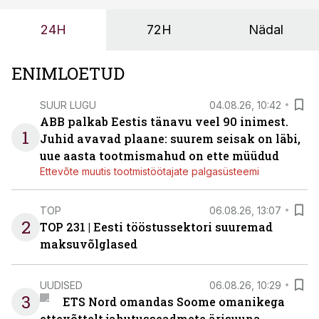
tööstuse automatiseerimislahenduste arendaja Smitech
24H
72H
Nädal
OÜ tegevjuht Sander Mitendorf.
ENIMLOETUD
SUUR LUGU
04.08.26, 10:42
ABB palkab Eestis tänavu veel 90 inimest.
1
Juhid avavad plaane: suurem seisak on läbi,
uue aasta tootmismahud on ette müüdud
Ettevõte muutis tootmistöötajate palgasüsteemi
TOP
06.08.26, 13:07
2
TOP 231 | Eesti tööstussektori suuremad
maksuvõlglased
UUDISED
06.08.26, 10:29
3
ETS Nord omandas Soome omanikega
ettevõttelt jahutusseadmete ärisuuna