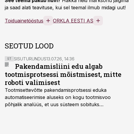
See teema pakub huvi?
Hakka neid märksõnu jälgima
ja saad alati teavituse, kui sel teemal ilmub midagi uut!
Toiduainetööstus
ORKLA EESTI AS
SEOTUD LOOD
SISUTURUNDUS
13.07.26, 14:36
ST
Pakendamisliini edu algab
tootmisprotsessi mõistmisest, mitte
roboti valimisest
Tootmisettevõtte pakendamisprotsessi eduka
automatiseerimise aluseks on kogu tootmisvoo
põhjalik analüüs, et uus süsteem sobituks
olemasolevasse keskkonda, aitaks vähendada
tööjõuvajadust ning oleks valmis ka ettevõtte
tulevasteks arenguteks. Lihtsalt roboti lisamine
enamasti oodatud tulemust ei too, nendib tootmise ja