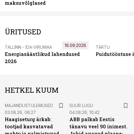
maksuvõlglased
ÜRITUSED
16.09.2026
TALLINN - IDA-VIRUMAA
TARTU
Energiasäästlikud lahendused
Puidutööstuse 
2026
HETKEL KUUM
MAJANDUSTULEMUSED
SUUR LUGU
03.08.26, 08:27
04.08.26, 10:42
Haagiseturg ärkab:
ABB palkab Eestis
tootjad kasvatavad
tänavu veel 90 inimest.
mahtu ja valmistuvad
Juhid avavad plaane: