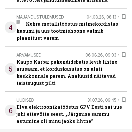
MAJANDUSTULEMUSED
04.08.26, 08:13
Kehra metallitööstus mitmekordistas
4
kasumi ja uus tootmishoone valmib
plaanitust varem
ARVAMUSED
06.08.26, 09:03
Kaupo Karba: pakendidebatis levib lihtne
5
arusaam, et korduskasutus on alati
keskkonnale parem. Analüüsid näitavad
teistsugust pilti
UUDISED
31.07.26, 09:45
Elva elektroonikatööstus GPV Eesti sai uue
6
juhi ettevõtte seest. „Järgmise sammu
astumine oli minu jaoks lihtne“