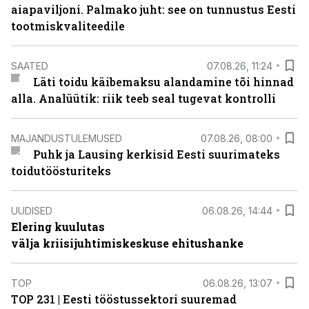
aiapaviljoni. Palmako juht: see on tunnustus Eesti
tootmiskvaliteedile
SAATED
07.08.26, 11:24
Läti toidu käibemaksu alandamine tõi hinnad
alla. Analüütik: riik teeb seal tugevat kontrolli
MAJANDUSTULEMUSED
07.08.26, 08:00
Puhk ja Lausing kerkisid Eesti suurimateks
toidutöösturiteks
UUDISED
06.08.26, 14:44
Elering kuulutas
välja kriisijuhtimiskeskuse ehitushanke
TOP
06.08.26, 13:07
TOP 231 | Eesti tööstussektori suuremad