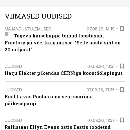
VIIMASED UUDISED
MAJANDUSTULEMUSED
07.08.26, 14:19
Tugeva käibehüppe teinud tööstusidu
Fractory jäi veel kahjumisse. “Selle aasta siht on
20 miljonit”
UUDISED
07.08.26, 13:51
Harju Elekter pikendas CERNiga koostöölepingut
UUDISED
07.08.26, 13:35
Enefit avas Poolas oma seni suurima
päikesepargi
UUDISED
07.08.26, 11:52
Rallistaar Elfyn Evans ostis Eestis toodetud