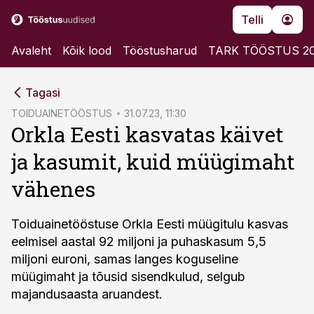
Telli
Avaleht
Kõik lood
Tööstusharud
TARK TÖÖSTUS 2
cebook
Tagasi
Twitter)
TOIDUAINETÖÖSTUS
31.07.23, 11:30
Orkla Eesti kasvatas käivet
kedIn
ja kasumit, kuid müügimaht
ail
vähenes
k
Toiduainetööstuse Orkla Eesti müügitulu kasvas
eelmisel aastal 92 miljoni ja puhaskasum 5,5
miljoni euroni, samas langes koguseline
müügimaht ja tõusid sisendkulud, selgub
majandusaasta aruandest.