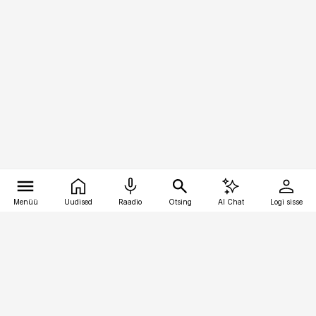
Menüü
Uudised
Raadio
Otsing
AI Chat
Logi sisse
Vana-Lõuna 39/1, 19094 Tallinn
(+372) 667 0111
toostusuudised@toostusuudised.ee