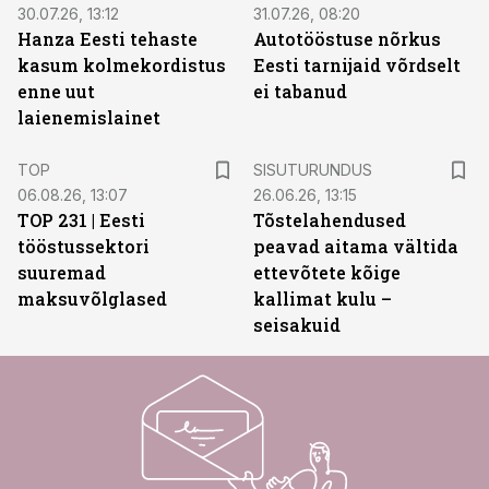
30.07.26, 13:12
31.07.26, 08:20
Hanza Eesti tehaste
Autotööstuse nõrkus
kasum kolmekordistus
Eesti tarnijaid võrdselt
enne uut
ei tabanud
laienemislainet
ST
TOP
SISUTURUNDUS
06.08.26, 13:07
26.06.26, 13:15
TOP 231 | Eesti
Tõstelahendused
tööstussektori
peavad aitama vältida
suuremad
ettevõtete kõige
maksuvõlglased
kallimat kulu –
seisakuid