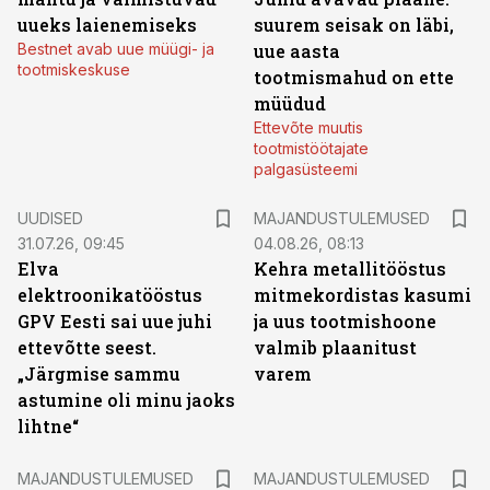
uueks laienemiseks
suurem seisak on läbi,
Bestnet avab uue müügi- ja
uue aasta
tootmiskeskuse
tootmismahud on ette
müüdud
Ettevõte muutis
tootmistöötajate
palgasüsteemi
UUDISED
MAJANDUSTULEMUSED
31.07.26, 09:45
04.08.26, 08:13
Elva
Kehra metallitööstus
elektroonikatööstus
mitmekordistas kasumi
GPV Eesti sai uue juhi
ja uus tootmishoone
ettevõtte seest.
valmib plaanitust
„Järgmise sammu
varem
astumine oli minu jaoks
lihtne“
MAJANDUSTULEMUSED
MAJANDUSTULEMUSED