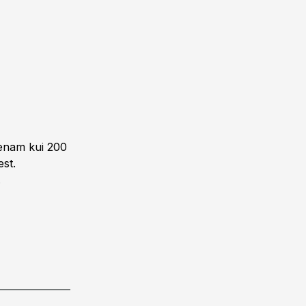
enam kui 200
st.
.