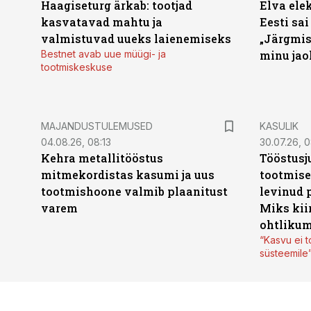
Haagiseturg ärkab: tootjad
Elva ele
kasvatavad mahtu ja
Eesti sai
valmistuvad uueks laienemiseks
„Järgmis
Bestnet avab uue müügi- ja
minu jao
tootmiskeskuse
MAJANDUSTULEMUSED
KASULIK
04.08.26, 08:13
30.07.26, 0
Kehra metallitööstus
Tööstusj
mitmekordistas kasumi ja uus
tootmise
tootmishoone valmib plaanitust
levinud 
varem
Miks kii
ohtlikum
“Kasvu ei t
süsteemile