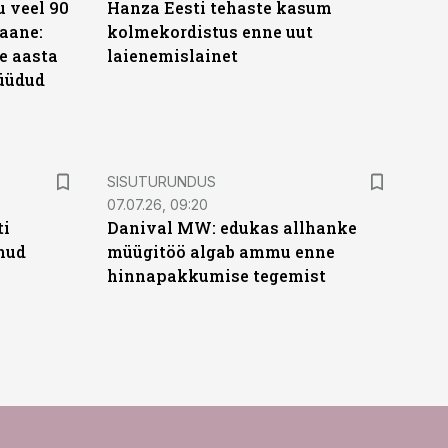
 veel 90
Hanza Eesti tehaste kasum
aane:
kolmekordistus enne uut
e aasta
laienemislainet
üüdud
e
ST
SISUTURUNDUS
07.07.26, 09:20
ti
Danival MW: edukas allhanke
anud
müügitöö algab ammu enne
hinnapakkumise tegemist