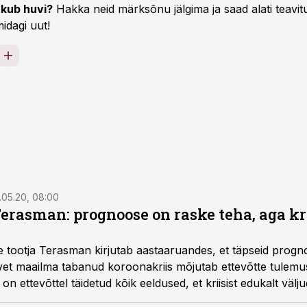
kub huvi?
Hakka neid märksõnu jälgima ja saad alati teavitu
idagi uut!
.05.20, 08:00
Terasman: prognoose on raske teha, aga kr
e tootja Terasman kirjutab aastaaruandes, et täpseid prog
vet maailma tabanud koroonakriis mõjutab ettevõtte tulemusi 
on ettevõttel täidetud kõik eeldused, et kriisist edukalt välju