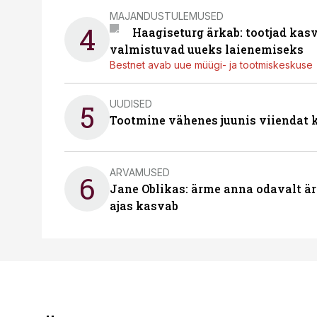
MAJANDUSTULEMUSED
4
Haagiseturg ärkab: tootjad kas
valmistuvad uueks laienemiseks
Bestnet avab uue müügi- ja tootmiskeskuse
UUDISED
5
Tootmine vähenes juunis viiendat k
ARVAMUSED
6
Jane Oblikas: ärme anna odavalt ära
ajas kasvab