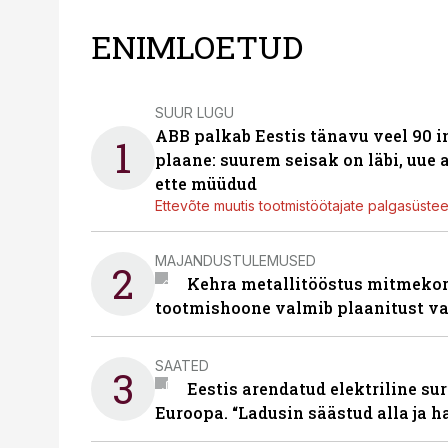
ENIMLOETUD
SUUR LUGU
ABB palkab Eestis tänavu veel 90 
1
plaane: suurem seisak on läbi, uue
ette müüdud
Ettevõte muutis tootmistöötajate palgasüste
MAJANDUSTULEMUSED
2
Kehra metallitööstus mitmekor
tootmishoone valmib plaanitust v
SAATED
3
Eestis arendatud elektriline sur
Euroopa. “Ladusin säästud alla ja 