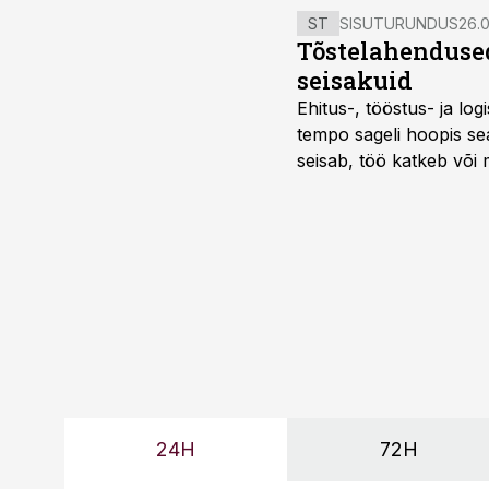
ST
SISUTURUNDUS
26.0
Tõstelahendused
seisakuid
Ehitus-, tööstus- ja log
tempo sageli hoopis sea
seisab, töö katkeb või m
probleemi, vaid otsest 
24H
72H