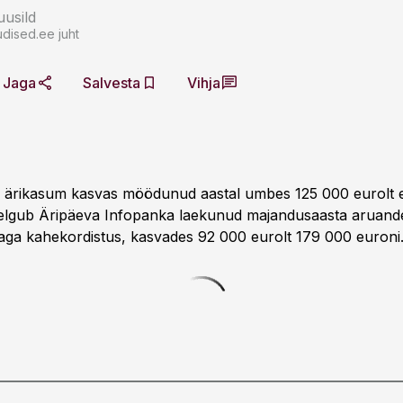
usild
dised.ee juht
Jaga
Salvesta
Vihja
ärikasum kasvas möödunud aastal umbes 125 000 eurolt 
elgub Äripäeva Infopanka laekunud majandusaasta aruande
ga kahekordistus, kasvades 92 000 eurolt 179 000 euroni