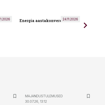
11.2026
24.11.2026
Energia aastakonverents 2026
Tark töö
MAJANDUSTULEMUSED
30.07.26, 13:12