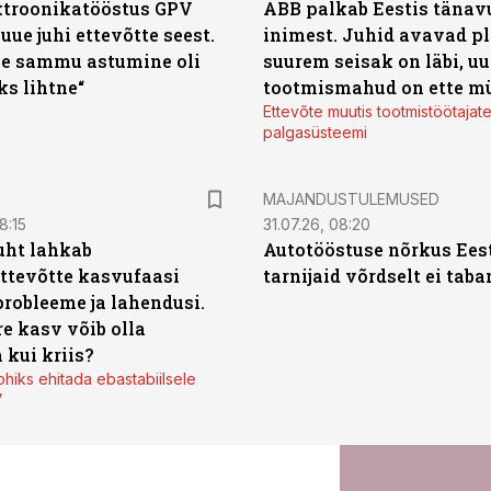
ktroonikatööstus GPV
ABB palkab Eestis tänavu
 uue juhi ettevõtte seest.
inimest. Juhid avavad pl
e sammu astumine oli
suurem seisak on läbi, uu
ks lihtne“
tootmismahud on ette m
Ettevõte muutis tootmistöötajat
palgasüsteemi
MAJANDUSTULEMUSED
8:15
31.07.26, 08:20
uht lahkab
Autotööstuse nõrkus Ees
ttevõtte kasvufaasi
tarnijaid võrdselt ei tab
probleeme ja lahendusi.
re kasv võib olla
 kui kriis?
ohiks ehitada ebastabiilsele
”