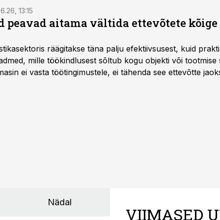
6.26, 13:15
 peavad aitama vältida ettevõtete kõige
istikasektoris räägitakse täna palju efektiivsusest, kuid pra
dmed, mille töökindlusest sõltub kogu objekti või tootmise 
asin ei vasta töötingimustele, ei tähenda see ettevõtte jaoks 
rahalist kulu, venivaid tähtaegu ja suuremaid riske tööohutu
Nädal
VIIMASED U