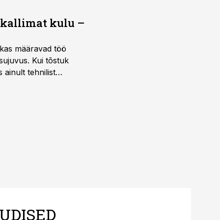
 kallimat kulu –
ktikas määravad töö
sujuvus. Kui tõstuk
ainult tehnilist
sele.
UDISED