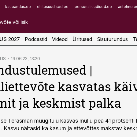
kaubandus.ee
ehitusuudised.ee
personaliuudised.ee
aritehnolo
Infopank
Radar
US 2027
Podcastid
Videod
Üritused
Sisuturundus
T
TUS
19.06.23, 13:20
ndustulemused |
liettevõte kasvatas käiv
it ja keskmist palka
use Terasman müügitulu kasvas mullu pea 41 protsenti l
ni. Kasvu näitasid ka kasum ja ettevõttes makstav kesk