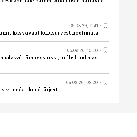
i keskkonnale parem. Analüüsid näitavad
05.08.26, 11:41
umit kasvavast kulusurvest hoolimata
05.08.26, 10:40
 odavalt ära ressurssi, mille hind ajas
05.08.26, 08:30
s viiendat kuud järjest