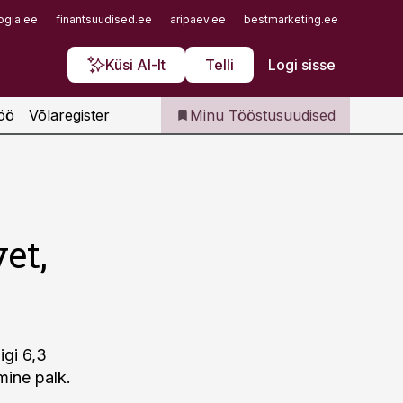
Iseteenindus
ogia.ee
finantsuudised.ee
aripaev.ee
bestmarketing.ee
finantsu
Telli Tööstusuudised
Küsi AI-lt
Telli
Logi sisse
öö
Võlaregister
Minu Tööstusuudised
et,
igi 6,3
mine palk.