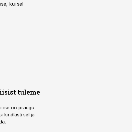
se, kui sel
iisist tuleme
noose on praegu
kindlasti sel ja
da.