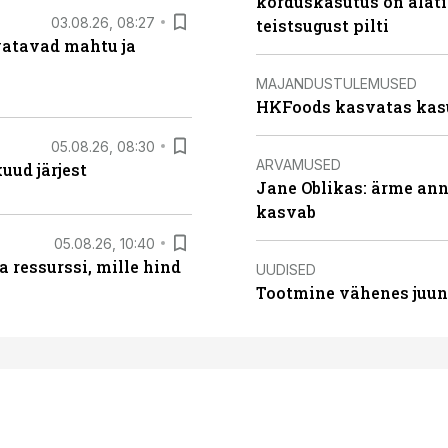
korduskasutus on alat
03.08.26, 08:27
teistsugust pilti
vatavad mahtu ja
MAJANDUSTULEMUSED
HKFoods kasvatas kas
05.08.26, 08:30
ARVAMUSED
uud järjest
Jane Oblikas: ärme anna
kasvab
05.08.26, 10:40
 ressurssi, mille hind
UUDISED
Tootmine vähenes juuni