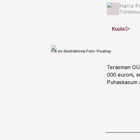
Harro Pu
Tööstusuu
Kuula
Pilt on illustratiivne.
Foto:
Pixabay
Terasman OÜ 
000 euroni, s
Puhaskasum a