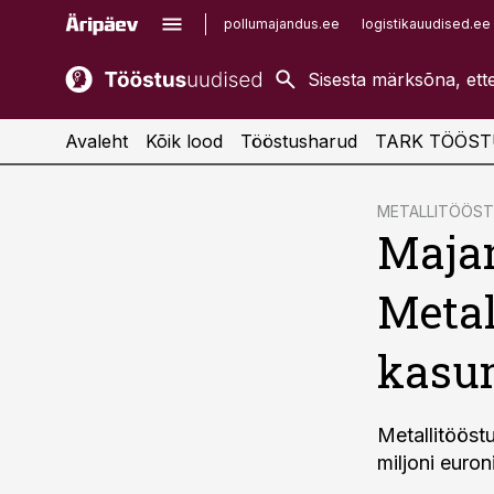
pollumajandus.ee
logistikauudised.ee
kaubandus.ee
imelineajalugu.ee
kinnisvarauudised.ee
imelineteadus.ee
Avaleht
Kõik lood
Tööstusharud
TARK TÖÖST
cebook
METALLITÖÖS
Maja
Twitter)
kedIn
Metal
ail
kasum
k
Metallitööst
miljoni euro