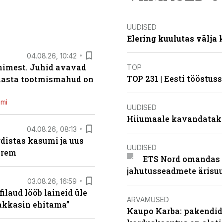
UUDISED
Elering kuulutas välja
04.08.26, 10:42
inimest. Juhid avavad
TOP
TOP 231 | Eesti tööstu
 aasta tootmismahud on
emi
UUDISED
Hiiumaale kavandatak
04.08.26, 08:13
distas kasumi ja uus
UUDISED
arem
ETS Nord omandas 
jahutusseadmete ärisu
03.08.26, 16:59
filaud lööb laineid üle
ARVAMUSED
hakkasin ehitama”
Kaupo Karba: pakendide