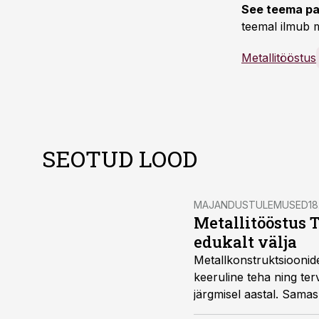
See teema pa
teemal ilmub m
Metallitööstus
SEOTUD LOOD
MAJANDUSTULEMUSED
18
Metallitööstus 
edukalt välja
Metallkonstruktsioonid
keeruline teha ning ter
järgmisel aastal. Samas 