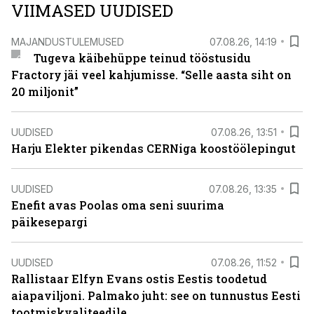
VIIMASED UUDISED
MAJANDUSTULEMUSED
07.08.26, 14:19
Tugeva käibehüppe teinud tööstusidu
Fractory jäi veel kahjumisse. “Selle aasta siht on
20 miljonit”
UUDISED
07.08.26, 13:51
Harju Elekter pikendas CERNiga koostöölepingut
UUDISED
07.08.26, 13:35
Enefit avas Poolas oma seni suurima
päikesepargi
UUDISED
07.08.26, 11:52
Rallistaar Elfyn Evans ostis Eestis toodetud
aiapaviljoni. Palmako juht: see on tunnustus Eesti
tootmiskvaliteedile