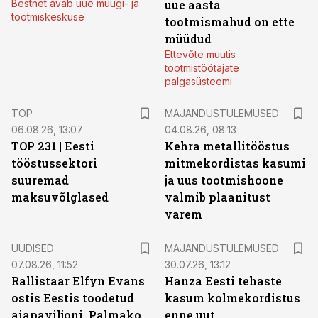
Bestnet avab uue müügi- ja
uue aasta
tootmiskeskuse
tootmismahud on ette
müüdud
Ettevõte muutis
tootmistöötajate
palgasüsteemi
TOP
MAJANDUSTULEMUSED
06.08.26, 13:07
04.08.26, 08:13
TOP 231 | Eesti
Kehra metallitööstus
tööstussektori
mitmekordistas kasumi
suuremad
ja uus tootmishoone
maksuvõlglased
valmib plaanitust
varem
UUDISED
MAJANDUSTULEMUSED
07.08.26, 11:52
30.07.26, 13:12
Rallistaar Elfyn Evans
Hanza Eesti tehaste
ostis Eestis toodetud
kasum kolmekordistus
aiapaviljoni. Palmako
enne uut