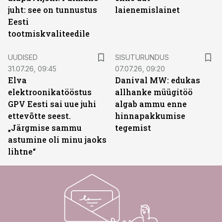
juht: see on tunnustus
laienemislainet
Eesti
tootmiskvaliteedile
ST
UUDISED
SISUTURUNDUS
31.07.26, 09:45
07.07.26, 09:20
Elva
Danival MW: edukas
elektroonikatööstus
allhanke müügitöö
GPV Eesti sai uue juhi
algab ammu enne
ettevõtte seest.
hinnapakkumise
„Järgmise sammu
tegemist
astumine oli minu jaoks
lihtne“