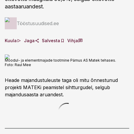
aastaaruandest.
Tööstusuudised.ee
Kuula
Jaga
Salvesta
Vihja
Moodul- ja elementmajade tootmine Pärnus AS Matek tehases.
Foto:
Raul Mee
Heade majandustuleuste taga oli mitu õnnestunud
projekti MATEKi peamistel sihtturgudel, selgub
majandusaasta aruandest.