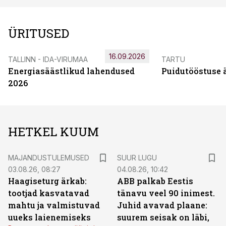
ÜRITUSED
16.09.2026
TALLINN - IDA-VIRUMAA
TARTU
Energiasäästlikud lahendused
Puidutööstuse 
2026
HETKEL KUUM
MAJANDUSTULEMUSED
SUUR LUGU
03.08.26, 08:27
04.08.26, 10:42
Haagiseturg ärkab:
ABB palkab Eestis
tootjad kasvatavad
tänavu veel 90 inimest.
mahtu ja valmistuvad
Juhid avavad plaane:
uueks laienemiseks
suurem seisak on läbi,