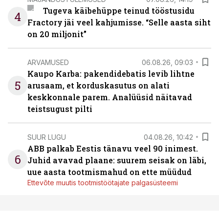
Tugeva käibehüppe teinud tööstusidu
4
Fractory jäi veel kahjumisse. “Selle aasta siht
on 20 miljonit”
ARVAMUSED
06.08.26, 09:03
Kaupo Karba: pakendidebatis levib lihtne
5
arusaam, et korduskasutus on alati
keskkonnale parem. Analüüsid näitavad
teistsugust pilti
SUUR LUGU
04.08.26, 10:42
ABB palkab Eestis tänavu veel 90 inimest.
6
Juhid avavad plaane: suurem seisak on läbi,
uue aasta tootmismahud on ette müüdud
Ettevõte muutis tootmistöötajate palgasüsteemi