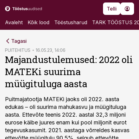
Telli
Avaleht
Kõik lood
Tööstusharud
TARK TÖÖSTUS 2
cebook
Tagasi
Twitter)
PUITEHITUS
16.05.23, 14:06
Majandustulemused: 2022 oli
kedIn
MATEKi suurima
ail
müügituluga aasta
k
Puitmajatootja MATEKi jaoks oli 2022. aasta
edukas – oli suurima mahukasvu ja müügituluga
aasta. Ettevõte teenis 2022. aastal 32,3 miljoni
eurose käibe juures enam kui pool miljonit eurot
tegevuskasumit. 2021. aastaga võrreldes kasvas
ettevõtte müügitulu 90,5%, selgub ettevõtte