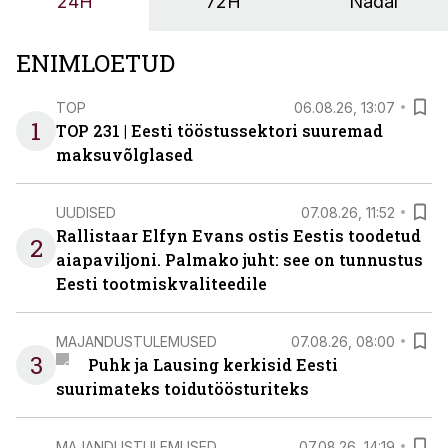
24H
72H
Nädal
ENIMLOETUD
TOP
06.08.26, 13:07
1
TOP 231 | Eesti tööstussektori suuremad
maksuvõlglased
UUDISED
07.08.26, 11:52
Rallistaar Elfyn Evans ostis Eestis toodetud
2
aiapaviljoni. Palmako juht: see on tunnustus
Eesti tootmiskvaliteedile
MAJANDUSTULEMUSED
07.08.26, 08:00
3
Puhk ja Lausing kerkisid Eesti
suurimateks toidutöösturiteks
MAJANDUSTULEMUSED
07.08.26, 14:19