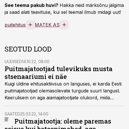
See teema pakub huvi?
Hakka neid märksõnu jälgima
ja saad alati teavituse, kui sel teemal ilmub midagi uut!
puitehitus
MATEK AS
SEOTUD LOOD
UUDISED
14.10.22, 08:00
Puitmajatootjad tulevikuks musta
stsenaariumi ei näe
Kuigi üldine ehitusaktiivsus on languses, ei karda Eesti
puitmajatootjad olemasolevate turgude suurt langust.
Keerulisem on aga aiamajatootjate olukord, mida
näitab ka Palmako koondamine. Tööstusuudiste
küsimustele vastas Puitmajaliidu tegevjuht Annika
SAATED
25.03.22, 14:00
Kadaja.
Puitmajatootja: oleme paremas
seisus kui betoonimehed, aga