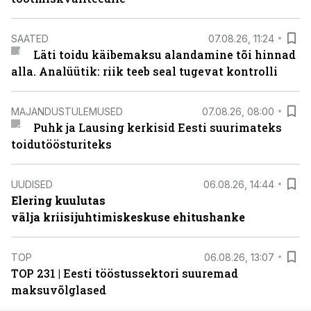
SAATED
07.08.26, 11:24
Läti toidu käibemaksu alandamine tõi hinnad
alla. Analüütik: riik teeb seal tugevat kontrolli
MAJANDUSTULEMUSED
07.08.26, 08:00
Puhk ja Lausing kerkisid Eesti suurimateks
toidutöösturiteks
UUDISED
06.08.26, 14:44
Elering kuulutas
välja kriisijuhtimiskeskuse ehitushanke
TOP
06.08.26, 13:07
TOP 231 | Eesti tööstussektori suuremad
maksuvõlglased