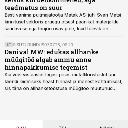
teadmatus on suur
Eesti vanima puitmajatootja Matek ASi juhi Sven Matsi
kinnitusel sektoris praegu otsest paanikat materjalide
saadavuse ega tööjõu osas pole, kuid tulevik on
ebaselge.
SISUTURUNDUS
07.07.26, 09:20
ST
Danival MW: edukas allhanke
müügitöö algab ammu enne
hinnapakkumise tegemist
Kui veel viis aastat tagasi piisas metallitööstustel uue
kliendi leidmiseks heast hinnast ja mõnest kohtumisest,
siis täna on allhanketööstuse müügitöö muutunud
märksa pikemaks ja süsteemsemaks. Konkurents on
kasvanud, kliendid kaaluvad otsuseid põhjalikumalt
ning partnerit ei valita enam ainult tootmisvõimekuse
või hinnakirja järgi.