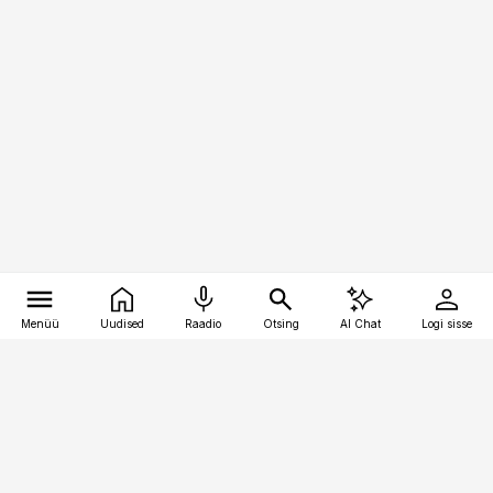
Menüü
Uudised
Raadio
Otsing
AI Chat
Logi sisse
Vana-Lõuna 39/1, 19094 Tallinn
(+372) 667 0111
toostusuudised@toostusuudised.ee