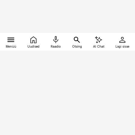
Menüü
Uudised
Raadio
Otsing
AI Chat
Logi sisse
Vana-Lõuna 39/1, 19094 Tallinn
(+372) 667 0111
toostusuudised@toostusuudised.ee
Telli
Reklaam
Firmast
Sisu kasutamisõigused
Ajakirjaniku