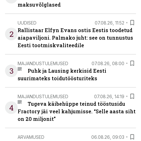
maksuvõlglased
UUDISED
07.08.26, 11:52
Rallistaar Elfyn Evans ostis Eestis toodetud
2
aiapaviljoni. Palmako juht: see on tunnustus
Eesti tootmiskvaliteedile
MAJANDUSTULEMUSED
07.08.26, 08:00
3
Puhk ja Lausing kerkisid Eesti
suurimateks toidutöösturiteks
MAJANDUSTULEMUSED
07.08.26, 14:19
Tugeva käibehüppe teinud tööstusidu
4
Fractory jäi veel kahjumisse. “Selle aasta siht
on 20 miljonit”
ARVAMUSED
06.08.26, 09:03