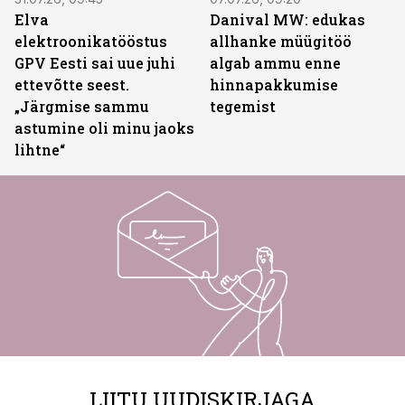
Elva
Danival MW: edukas
elektroonikatööstus
allhanke müügitöö
GPV Eesti sai uue juhi
algab ammu enne
ettevõtte seest.
hinnapakkumise
„Järgmise sammu
tegemist
astumine oli minu jaoks
lihtne“
LIITU UUDISKIRJAGA