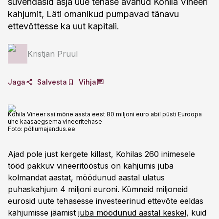
süvendasid äsja uue tehase avanud Kohila Vineeri
kahjumit, Läti omanikud pumpavad tänavu
ettevõttesse ka uut kapitali.
Kristjan Pruul
Jaga
Salvesta
Vihja
Kohila Vineer sai mõne aasta eest 80 miljoni euro abil püsti Euroopa
ühe kaasaegsema vineeritehase
Foto:
põllumajandus.ee
Ajad pole just kergete killast, Kohilas 260 inimesele
tööd pakkuv vineeritööstus on kahjumis juba
kolmandat aastat, möödunud aastal ulatus
puhaskahjum 4 miljoni euroni. Kümneid miljoneid
eurosid uute tehasesse investeerinud ettevõte eeldas
kahjumisse jäämist
juba möödunud aastal keskel
, kuid