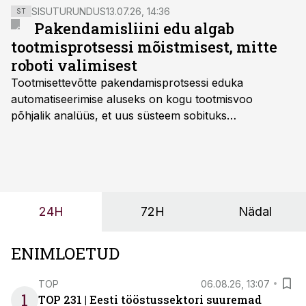
SISUTURUNDUS
13.07.26, 14:36
ST
Pakendamisliini edu algab
tootmisprotsessi mõistmisest, mitte
roboti valimisest
Tootmisettevõtte pakendamisprotsessi eduka
automatiseerimise aluseks on kogu tootmisvoo
põhjalik analüüs, et uus süsteem sobituks
olemasolevasse keskkonda, aitaks vähendada
tööjõuvajadust ning oleks valmis ka ettevõtte
tulevasteks arenguteks. Lihtsalt roboti lisamine
enamasti oodatud tulemust ei too, nendib tootmise ja
tööstuse automatiseerimislahenduste arendaja Smitech
24H
72H
Nädal
OÜ tegevjuht Sander Mitendorf.
ENIMLOETUD
TOP
06.08.26, 13:07
1
TOP 231 | Eesti tööstussektori suuremad