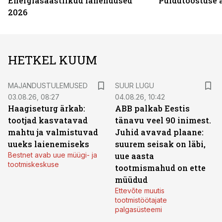
Energiasäästlikud lahendused
Puidutööstuse 
2026
HETKEL KUUM
MAJANDUSTULEMUSED
SUUR LUGU
03.08.26, 08:27
04.08.26, 10:42
Haagiseturg ärkab:
ABB palkab Eestis
tootjad kasvatavad
tänavu veel 90 inimest.
mahtu ja valmistuvad
Juhid avavad plaane:
uueks laienemiseks
suurem seisak on läbi,
Bestnet avab uue müügi- ja
uue aasta
tootmiskeskuse
tootmismahud on ette
müüdud
Ettevõte muutis
tootmistöötajate
palgasüsteemi