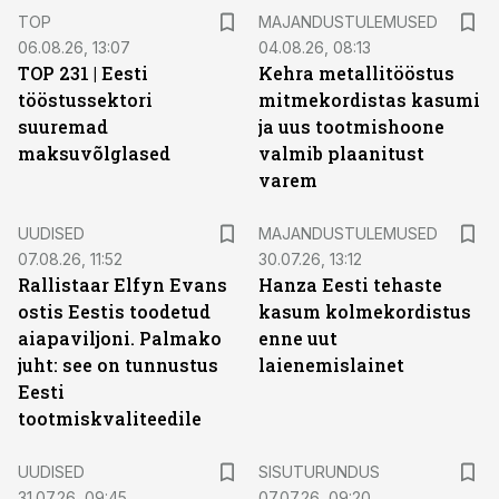
TOP
MAJANDUSTULEMUSED
06.08.26, 13:07
04.08.26, 08:13
TOP 231 | Eesti
Kehra metallitööstus
tööstussektori
mitmekordistas kasumi
suuremad
ja uus tootmishoone
maksuvõlglased
valmib plaanitust
varem
UUDISED
MAJANDUSTULEMUSED
07.08.26, 11:52
30.07.26, 13:12
Rallistaar Elfyn Evans
Hanza Eesti tehaste
ostis Eestis toodetud
kasum kolmekordistus
aiapaviljoni. Palmako
enne uut
juht: see on tunnustus
laienemislainet
Eesti
tootmiskvaliteedile
ST
UUDISED
SISUTURUNDUS
31.07.26, 09:45
07.07.26, 09:20