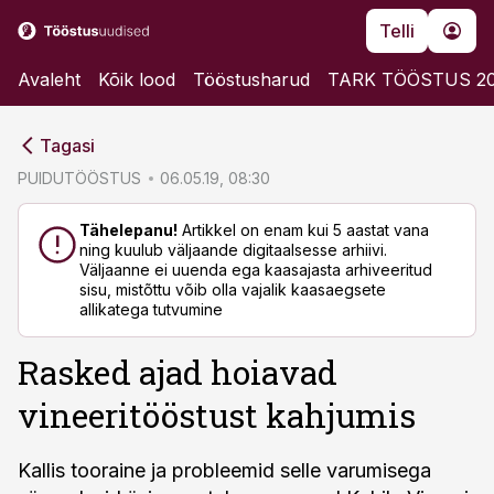
Telli
Avaleht
Kõik lood
Tööstusharud
TARK TÖÖSTUS 2
cebook
cebook
Tagasi
Twitter)
Twitter)
PUIDUTÖÖSTUS
06.05.19, 08:30
kedIn
kedIn
Tähelepanu!
Artikkel on enam kui 5 aastat vana
ning kuulub väljaande digitaalsesse arhiivi.
ail
ail
Väljaanne ei uuenda ega kaasajasta arhiveeritud
sisu, mistõttu võib olla vajalik kaasaegsete
k
k
allikatega tutvumine
Rasked ajad hoiavad
vineeritööstust kahjumis
Kallis tooraine ja probleemid selle varumisega