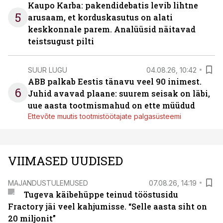
Kaupo Karba: pakendidebatis levib lihtne
5
arusaam, et korduskasutus on alati
keskkonnale parem. Analüüsid näitavad
teistsugust pilti
SUUR LUGU
04.08.26, 10:42
ABB palkab Eestis tänavu veel 90 inimest.
6
Juhid avavad plaane: suurem seisak on läbi,
uue aasta tootmismahud on ette müüdud
Ettevõte muutis tootmistöötajate palgasüsteemi
VIIMASED UUDISED
MAJANDUSTULEMUSED
07.08.26, 14:19
Tugeva käibehüppe teinud tööstusidu
Fractory jäi veel kahjumisse. “Selle aasta siht on
20 miljonit”