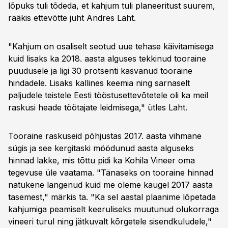
lõpuks tuli tõdeda, et kahjum tuli planeeritust suurem,
rääkis ettevõtte juht Andres Laht.
"Kahjum on osaliselt seotud uue tehase käivitamisega
kuid lisaks ka 2018. aasta alguses tekkinud tooraine
puudusele ja ligi 30 protsenti kasvanud tooraine
hindadele. Lisaks kallines keemia ning sarnaselt
paljudele teistele Eesti tööstusettevõtetele oli ka meil
raskusi heade töötajate leidmisega," ütles Laht.
Tooraine raskuseid põhjustas 2017. aasta vihmane
sügis ja see kergitaski möödunud aasta alguseks
hinnad lakke, mis tõttu pidi ka Kohila Vineer oma
tegevuse üle vaatama. "Tänaseks on tooraine hinnad
natukene langenud kuid me oleme kaugel 2017 aasta
tasemest," märkis ta. "Ka sel aastal plaanime lõpetada
kahjumiga peamiselt keeruliseks muutunud olukorraga
vineeri turul ning jätkuvalt kõrgetele sisendkuludele,"