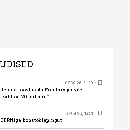
UDISED
07.08.26, 14:19
teinud tööstusidu Fractory jäi veel
a siht on 20 miljonit”
07.08.26, 13:51
s CERNiga koostöölepingut