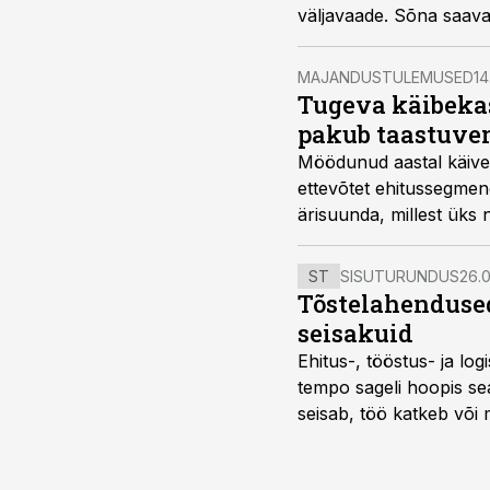
väljavaade. Sõna saavad
MAJANDUSTULEMUSED
14
Tugeva käibekas
pakub taastuve
Möödunud aastal käivet
ettevõtet ehitussegmen
ärisuunda, millest üks n
ST
SISUTURUNDUS
26.0
Tõstelahendused
seisakuid
Ehitus-, tööstus- ja log
tempo sageli hoopis sea
seisab, töö katkeb või m
probleemi, vaid otsest 