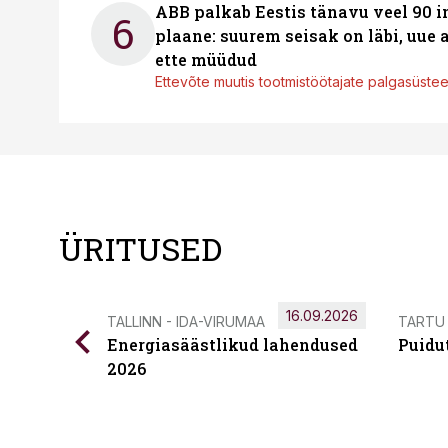
ABB palkab Eestis tänavu veel 90 
6
plaane: suurem seisak on läbi, uue
ette müüdud
Ettevõte muutis tootmistöötajate palgasüste
ÜRITUSED
16.09.2026
TALLINN - IDA-VIRUMAA
TARTU
Energiasäästlikud lahendused
Puidu
2026