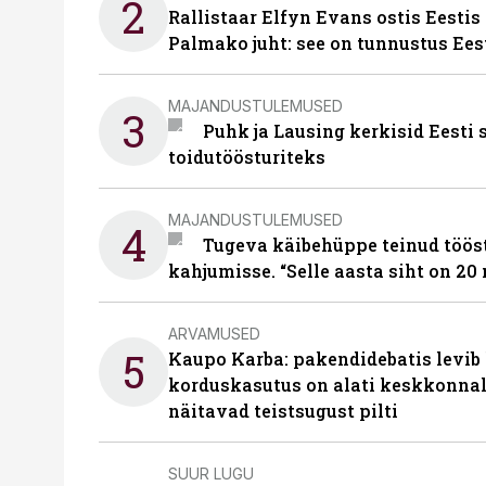
2
Rallistaar Elfyn Evans ostis Eestis
Palmako juht: see on tunnustus Ees
MAJANDUSTULEMUSED
3
Puhk ja Lausing kerkisid Eesti
toidutöösturiteks
MAJANDUSTULEMUSED
4
Tugeva käibehüppe teinud tööst
kahjumisse. “Selle aasta siht on 20 
ARVAMUSED
5
Kaupo Karba: pakendidebatis levib 
korduskasutus on alati keskkonna
näitavad teistsugust pilti
SUUR LUGU