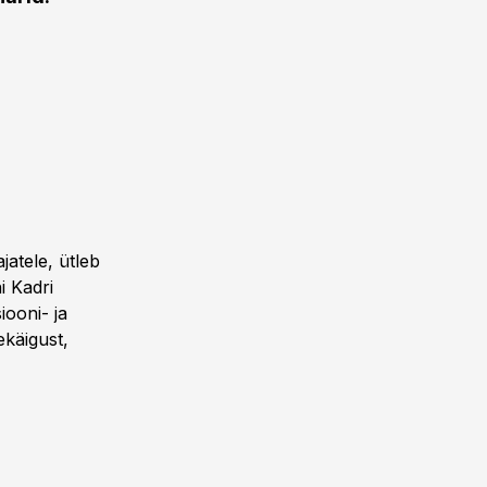
jatele, ütleb
i Kadri
ooni- ja
ekäigust,