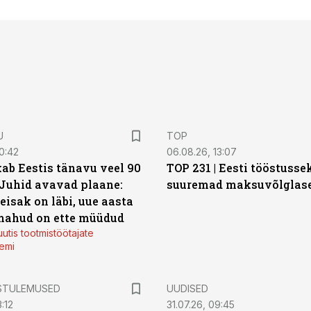
U
TOP
0:42
06.08.26, 13:07
ab Eestis tänavu veel 90
TOP 231 | Eesti tööstusse
 Juhid avavad plaane:
suuremad maksuvõlglas
eisak on läbi, uue aasta
mahud on ette müüdud
utis tootmistöötajate
emi
STULEMUSED
UUDISED
:12
31.07.26, 09:45