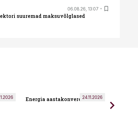
06.08.26, 13:07
ssektori suuremad maksuvõlglased
11.2026
24.11.2026
Energia aastakonverents 2026
Tark töö