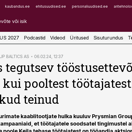
kaubandus.ee
ehitusuudised.ee
personaliuudised.ee
aritehnolo
Infopank
Radar
US 2027
Podcastid
Videod
Üritused
Sisuturundus
T
UP BALTICS AS
06.02.24, 12:37
s tegutsev tööstusettevõ
kui pooltest töötajatest
kud teinud
rimate kaablitootjate hulka kuuluv Prysmian Grou
kampaaniaid, et töötajatele soodsatel tingimustel a
 poole Keila tehase töötajatest on tööandja aktsio