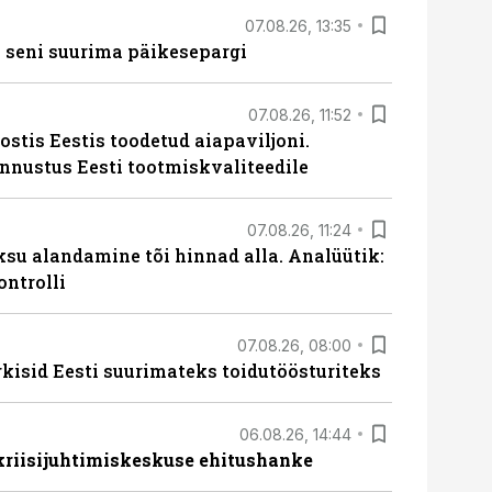
07.08.26, 13:35
 seni suurima päikesepargi
07.08.26, 11:52
ostis Eestis toodetud aiapaviljoni.
unnustus Eesti tootmiskvaliteedile
07.08.26, 11:24
ksu alandamine tõi hinnad alla. Analüütik:
ontrolli
07.08.26, 08:00
rkisid Eesti suurimateks toidutöösturiteks
06.08.26, 14:44
 kriisijuhtimiskeskuse ehitushanke