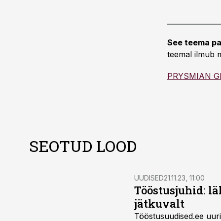
See teema pa
teemal ilmub m
PRYSMIAN G
SEOTUD LOOD
UUDISED
21.11.23, 11:00
Tööstusjuhid: l
jätkuvalt
Tööstusuudised.ee uuris