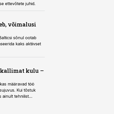
e ettevõtete juhid.
eb, võimalusi
alticsi sõnul ootab
eerida kaks aktiivset
 kallimat kulu –
ktikas määravad töö
sujuvus. Kui tõstuk
ainult tehnilist
sele.