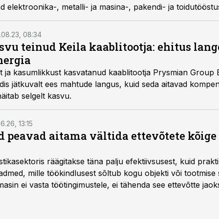
 elektroonika-, metalli- ja masina-, pakendi- ja toidutööstus
.08.23, 08:34
vu teinud Keila kaablitootja: ehitus lang
nergia
 ja kasumlikkust kasvatanud kaablitootja Prysmian Group B
dis jätkuvalt ees mahtude langus, kuid seda aitavad kompens
äitab selgelt kasvu.
6.26, 13:15
 peavad aitama vältida ettevõtete kõige
istikasektoris räägitakse täna palju efektiivsusest, kuid pra
dmed, mille töökindlusest sõltub kogu objekti või tootmise 
asin ei vasta töötingimustele, ei tähenda see ettevõtte jaoks 
rahalist kulu, venivaid tähtaegu ja suuremaid riske tööohutu