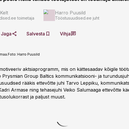
Kelt
Harro Puusild
dised.ee toimetaja
Tööstusuudised.ee juht
Jaga
Salvesta
Vihja
umaa.
Foto:
Harro Puusild
motiveeriv aktsiaprogramm, mis on kättesaadav kõigile tööta
e Prysmian Group Baltics kommunikatsiooni- ja turundusjuh
suudised rääkis ettevõtte juhi Tarvo Leppiku, kommunikatsi
Kadri Armase ning tehasejuhi Veiko Salumaaga ettevõtte kä
tusolukorrast ja paljust muust.