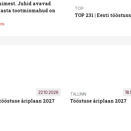
inimest. Juhid avavad
TOP
 aasta tootmismahud on
TOP 231 | Eesti tööstu
emi
22.10.2026
18.
TALLINN
tööstuse äriplaan 2027
Tööstuse äriplaan 2027