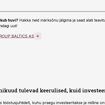
kub huvi?
Hakka neid märksõnu jälgima ja saad alati teavitu
idagi uut!
ROUP BALTICS AS
ähikuud tulevad keerulised, kuid investee
 tööstusjuhtidelt, kuhu praegu investeeritakse ja milline on