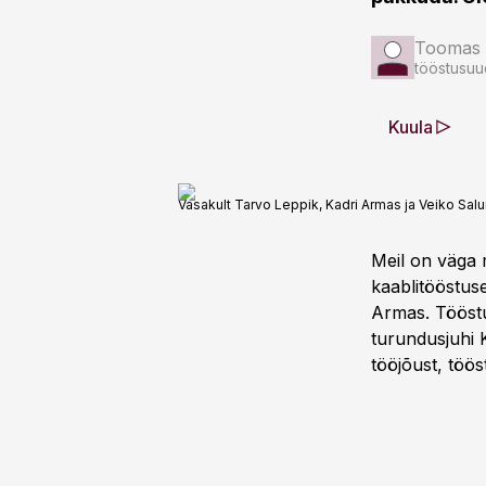
Toomas 
tööstusuu
Kuula
Vasakult Tarvo Leppik, Kadri Armas ja Veiko Sal
Meil on väga 
kaablitööstus
Armas. Tööstu
turundusjuhi 
tööjõust, töös