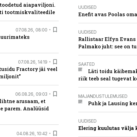
 toodetud aiapaviljoni.
UUDISED
ti tootmiskvaliteedile
Enefit avas Poolas oma
07.08.26, 08:00
UUDISED
 suurimateks
Rallistaar Elfyn Evans 
Palmako juht: see on t
07.08.26, 14:19
SAATED
usidu Fractory jäi veel
Läti toidu käibema
miljonit”
riik teeb seal tugevat k
06.08.26, 09:03
MAJANDUSTULEMUSED
lihtne arusaam, et
Puhk ja Lausing ke
le parem. Analüüsid
UUDISED
Elering kuulutas välja
04.08.26, 10:42