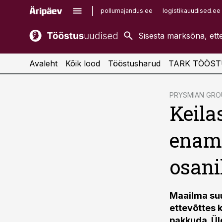
pollumajandus.ee
logistikauudised.ee
kaubandus.ee
imelineajalugu.ee
kinnisvarauudised.ee
imelineteadus.ee
Avaleht
Kõik lood
Tööstusharud
TARK TÖÖST
cebook
PRYSMIAN GRO
Keila
Twitter)
kedIn
enam 
ail
osani
k
Maailma suu
ettevõttes 
pakkuda. Üle