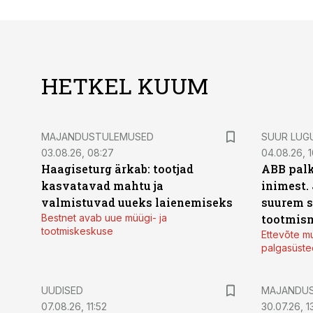
HETKEL KUUM
MAJANDUSTULEMUSED
SUUR LUG
03.08.26, 08:27
04.08.26, 1
Haagiseturg ärkab: tootjad
ABB palk
kasvatavad mahtu ja
inimest.
valmistuvad uueks laienemiseks
suurem s
Bestnet avab uue müügi- ja
tootmis
tootmiskeskuse
Ettevõte mu
palgasüste
UUDISED
MAJANDU
07.08.26, 11:52
30.07.26, 13