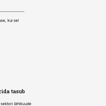
se, kui sel
rida tasub
 sektori lähikuude