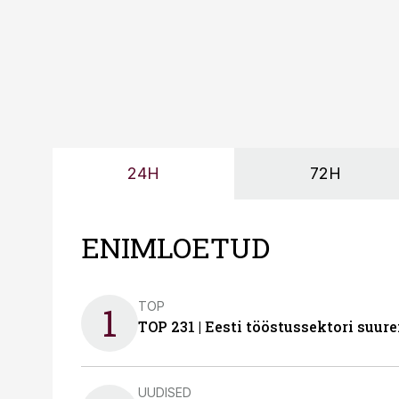
24H
72H
ENIMLOETUD
TOP
1
TOP 231 | Eesti tööstussektori su
UUDISED