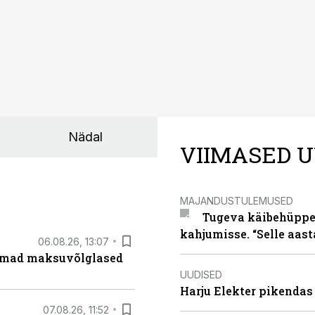
Nädal
VIIMASED U
MAJANDUSTULEMUSED
Tugeva käibehüppe 
kahjumisse. “Selle aast
06.08.26, 13:07
uremad maksuvõlglased
UUDISED
Harju Elekter pikenda
07.08.26, 11:52