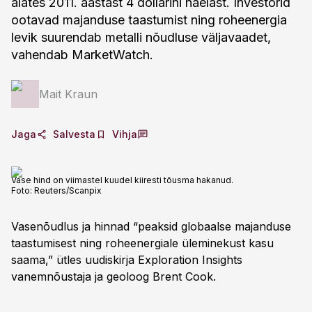
alates 2011. aastast 4 dollarini naelast. Investorid
ootavad majanduse taastumist ning roheenergia
levik suurendab metalli nõudluse väljavaadet,
vahendab MarketWatch.
Mait Kraun
Jaga
Salvesta
Vihja
Vase hind on viimastel kuudel kiiresti tõusma hakanud.
Foto:
Reuters/Scanpix
Vasenõudlus ja hinnad “peaksid globaalse majanduse
taastumisest ning roheenergiale üleminekust kasu
saama,” ütles uudiskirja Exploration Insights
vanemnõustaja ja geoloog Brent Cook.