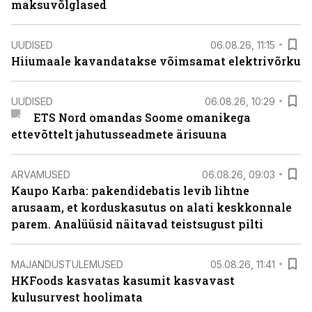
maksuvõlglased
UUDISED
06.08.26, 11:15
Hiiumaale kavandatakse võimsamat elektrivõrku
UUDISED
06.08.26, 10:29
ETS Nord omandas Soome omanikega
ettevõttelt jahutusseadmete ärisuuna
ARVAMUSED
06.08.26, 09:03
Kaupo Karba: pakendidebatis levib lihtne
arusaam, et korduskasutus on alati keskkonnale
parem. Analüüsid näitavad teistsugust pilti
MAJANDUSTULEMUSED
05.08.26, 11:41
HKFoods kasvatas kasumit kasvavast
kulusurvest hoolimata