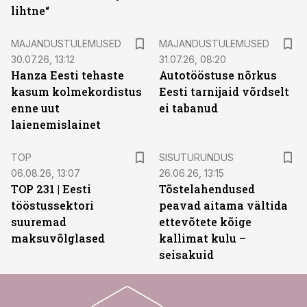
lihtne“
MAJANDUSTULEMUSED
MAJANDUSTULEMUSED
30.07.26, 13:12
31.07.26, 08:20
Hanza Eesti tehaste
Autotööstuse nõrkus
kasum kolmekordistus
Eesti tarnijaid võrdselt
enne uut
ei tabanud
laienemislainet
ST
TOP
SISUTURUNDUS
06.08.26, 13:07
26.06.26, 13:15
TOP 231 | Eesti
Tõstelahendused
tööstussektori
peavad aitama vältida
suuremad
ettevõtete kõige
maksuvõlglased
kallimat kulu –
seisakuid