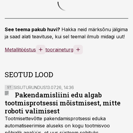
See teema pakub huvi?
Hakka neid märksõnu jälgima
ja saad alati teavituse, kui sel teemal ilmub midagi uut!
Metallitööstus
tooraineturg
SEOTUD LOOD
SISUTURUNDUS
13.07.26, 14:36
ST
Pakendamisliini edu algab
tootmisprotsessi mõistmisest, mitte
roboti valimisest
Tootmisettevõtte pakendamisprotsessi eduka
automatiseerimise aluseks on kogu tootmisvoo
põhjalik analüüs, et uus süsteem sobituks