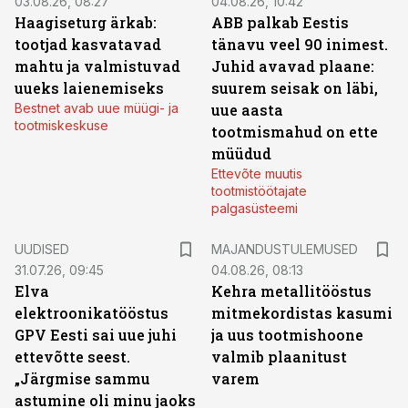
03.08.26, 08:27
04.08.26, 10:42
Haagiseturg ärkab:
ABB palkab Eestis
tootjad kasvatavad
tänavu veel 90 inimest.
mahtu ja valmistuvad
Juhid avavad plaane:
uueks laienemiseks
suurem seisak on läbi,
Bestnet avab uue müügi- ja
uue aasta
tootmiskeskuse
tootmismahud on ette
müüdud
Ettevõte muutis
tootmistöötajate
palgasüsteemi
UUDISED
MAJANDUSTULEMUSED
31.07.26, 09:45
04.08.26, 08:13
Elva
Kehra metallitööstus
elektroonikatööstus
mitmekordistas kasumi
GPV Eesti sai uue juhi
ja uus tootmishoone
ettevõtte seest.
valmib plaanitust
„Järgmise sammu
varem
astumine oli minu jaoks