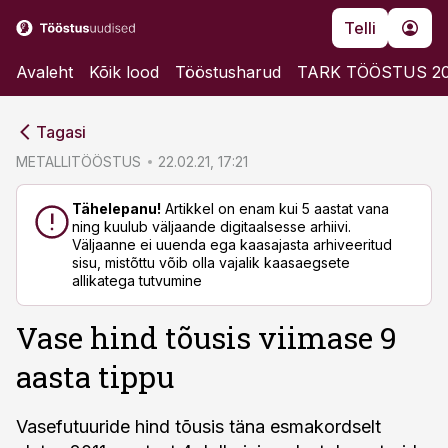
Telli
Avaleht
Kõik lood
Tööstusharud
TARK TÖÖSTUS 2
cebook
Tagasi
Twitter)
METALLITÖÖSTUS
22.02.21, 17:21
kedIn
Tähelepanu!
Artikkel on enam kui 5 aastat vana
ning kuulub väljaande digitaalsesse arhiivi.
ail
Väljaanne ei uuenda ega kaasajasta arhiveeritud
sisu, mistõttu võib olla vajalik kaasaegsete
k
allikatega tutvumine
Vase hind tõusis viimase 9
aasta tippu
Vasefutuuride hind tõusis täna esmakordselt