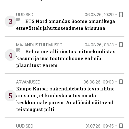
UUDISED
06.08.26, 10:29
3
ETS Nord omandas Soome omanikega
ettevõttelt jahutusseadmete ärisuuna
MAJANDUSTULEMUSED
04.08.26, 08:13
Kehra metallitööstus mitmekordistas
4
kasumi ja uus tootmishoone valmib
plaanitust varem
ARVAMUSED
06.08.26, 09:03
Kaupo Karba: pakendidebatis levib lihtne
5
arusaam, et korduskasutus on alati
keskkonnale parem. Analüüsid näitavad
teistsugust pilti
UUDISED
31.07.26, 09:45