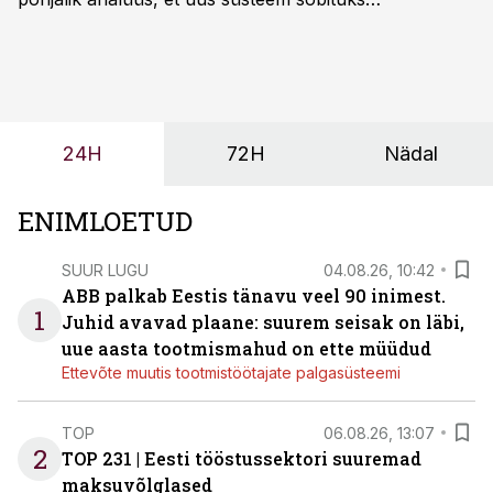
olemasolevasse keskkonda, aitaks vähendada
tööjõuvajadust ning oleks valmis ka ettevõtte
tulevasteks arenguteks. Lihtsalt roboti lisamine
enamasti oodatud tulemust ei too, nendib tootmise ja
tööstuse automatiseerimislahenduste arendaja Smitech
24H
72H
Nädal
OÜ tegevjuht Sander Mitendorf.
ENIMLOETUD
SUUR LUGU
04.08.26, 10:42
ABB palkab Eestis tänavu veel 90 inimest.
1
Juhid avavad plaane: suurem seisak on läbi,
uue aasta tootmismahud on ette müüdud
Ettevõte muutis tootmistöötajate palgasüsteemi
TOP
06.08.26, 13:07
2
TOP 231 | Eesti tööstussektori suuremad
maksuvõlglased