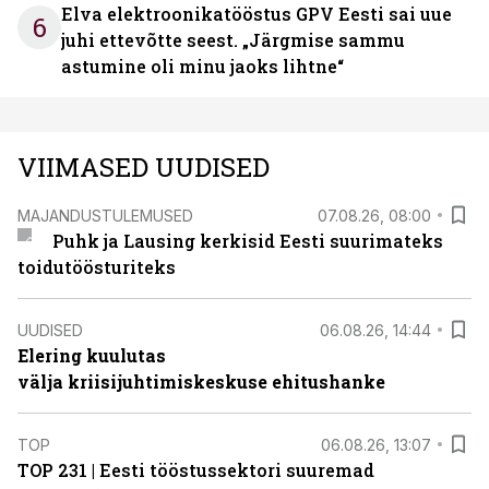
Elva elektroonikatööstus GPV Eesti sai uue
6
juhi ettevõtte seest. „Järgmise sammu
astumine oli minu jaoks lihtne“
VIIMASED UUDISED
MAJANDUSTULEMUSED
07.08.26, 08:00
Puhk ja Lausing kerkisid Eesti suurimateks
toidutöösturiteks
UUDISED
06.08.26, 14:44
Elering kuulutas
välja kriisijuhtimiskeskuse ehitushanke
TOP
06.08.26, 13:07
TOP 231 | Eesti tööstussektori suuremad