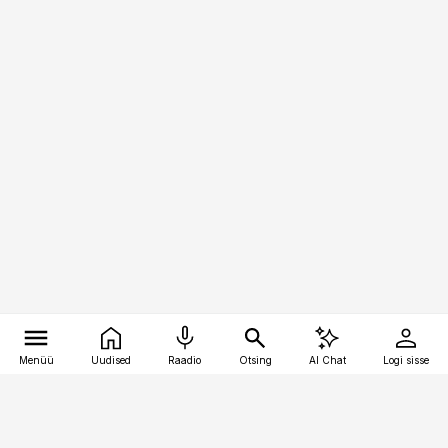
Menüü
Uudised
Raadio
Otsing
AI Chat
Logi sisse
Vana-Lõuna 39/1, 19094 Tallinn