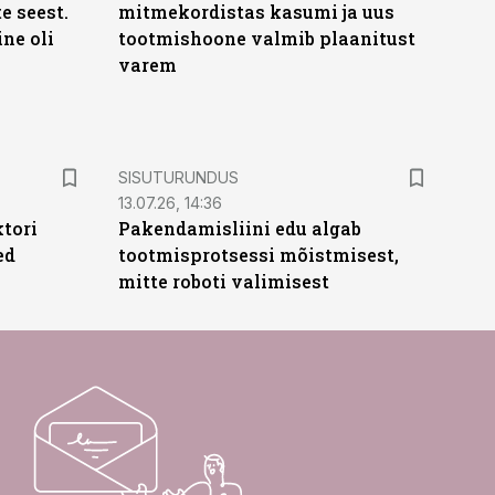
te seest.
mitmekordistas kasumi ja uus
ne oli
tootmishoone valmib plaanitust
varem
ST
SISUTURUNDUS
13.07.26, 14:36
ktori
Pakendamisliini edu algab
ed
tootmisprotsessi mõistmisest,
mitte roboti valimisest