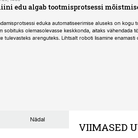
ini edu algab tootmisprotsessi mõistmises
damisprotsessi eduka automatiseerimise aluseks on kogu t
m sobituks olemasolevasse keskkonda, aitaks vähendada tö
te tulevasteks arenguteks. Lihtsalt roboti lisamine enamasti
a tööstuse automatiseerimislahenduste arendaja Smitech OÜ
Nädal
VIIMASED U