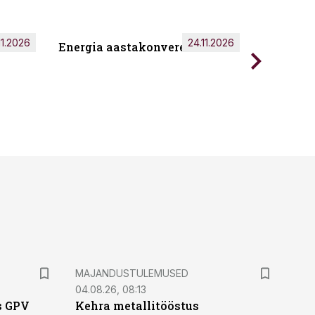
11.2026
24.11.2026
Energia aastakonverents 2026
Tark töö
MAJANDUSTULEMUSED
04.08.26, 08:13
s GPV
Kehra metallitööstus