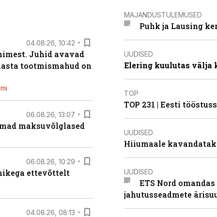
MAJANDUSTULEMUSED
Puhk ja Lausing ke
04.08.26, 10:42
inimest. Juhid avavad
UUDISED
Elering kuulutas välja
 aasta tootmismahud on
emi
TOP
TOP 231 | Eesti tööstu
06.08.26, 13:07
uremad maksuvõlglased
UUDISED
Hiiumaale kavandatak
06.08.26, 10:29
UUDISED
kega ettevõttelt
ETS Nord omandas 
jahutusseadmete ärisu
04.08.26, 08:13