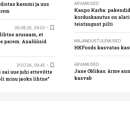
ARVAMUSED
distas kasumi ja uus
Kaupo Karba: pakendide
arem
korduskasutus on alat
teistsugust pilti
06.08.26, 09:03
lihtne arusaam, et
MAJANDUSTULEMUSED
le parem. Analüüsid
HKFoods kasvatas kas
ARVAMUSED
31.07.26, 09:45
Jane Oblikas: ärme anna
sai uue juhi ettevõtte
kasvab
i minu jaoks lihtne“