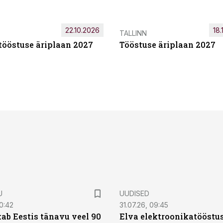
22.10.2026
18.
TALLINN
tööstuse äriplaan 2027
Tööstuse äriplaan 2027
U
UUDISED
0:42
31.07.26, 09:45
ab Eestis tänavu veel 90
Elva elektroonikatööstu