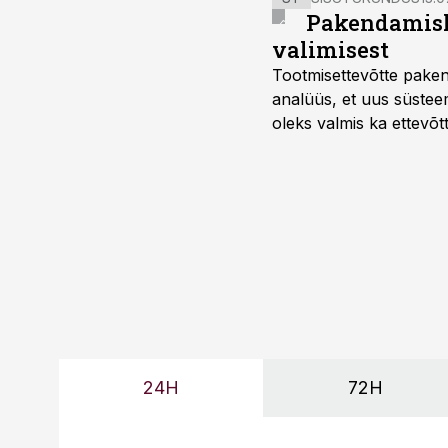
Pakendamisli
valimisest
Tootmisettevõtte paken
analüüs, et uus süstee
oleks valmis ka ettevõt
too, nendib tootmise j
Mitendorf.
24H
72H