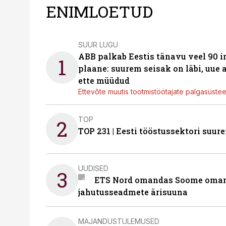
ENIMLOETUD
SUUR LUGU
ABB palkab Eestis tänavu veel 90 
1
plaane: suurem seisak on läbi, uue
ette müüdud
Ettevõte muutis tootmistöötajate palgasüste
TOP
2
TOP 231 | Eesti tööstussektori su
UUDISED
3
ETS Nord omandas Soome omani
jahutusseadmete ärisuuna
MAJANDUSTULEMUSED