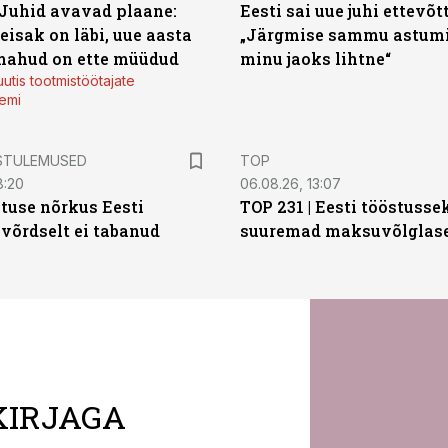
 Juhid avavad plaane:
Eesti sai uue juhi ettevõt
eisak on läbi, uue aasta
„Järgmise sammu astumi
mahud on ette müüdud
minu jaoks lihtne“
utis tootmistöötajate
emi
STULEMUSED
TOP
8:20
06.08.26, 13:07
tuse nõrkus Eesti
TOP 231 | Eesti tööstusse
 võrdselt ei tabanud
suuremad maksuvõlglas
KIRJAGA