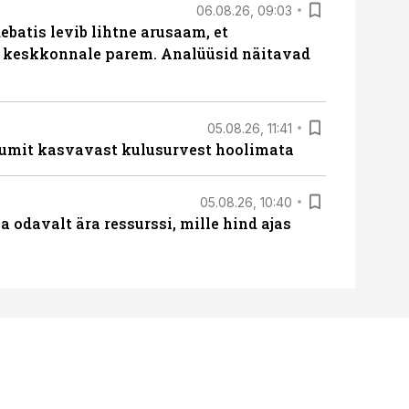
06.08.26, 09:03
batis levib lihtne arusaam, et
i keskkonnale parem. Analüüsid näitavad
05.08.26, 11:41
umit kasvavast kulusurvest hoolimata
05.08.26, 10:40
 odavalt ära ressurssi, mille hind ajas