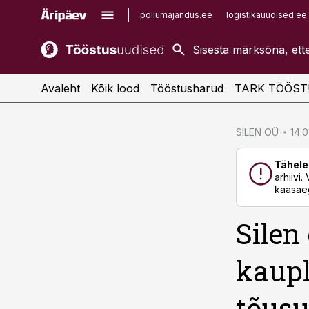
pollumajandus.ee
logistikauudised.ee
kaubandus.ee
imelineajalugu.ee
kinnisvarauudised.ee
imelineteadus.ee
Avaleht
Kõik lood
Tööstusharud
TARK TÖÖST
cebook
SILEN OÜ
14.0
Twitter)
Tähele
kedIn
arhiivi
kaasaeg
ail
Silen
k
kaupl
tõus