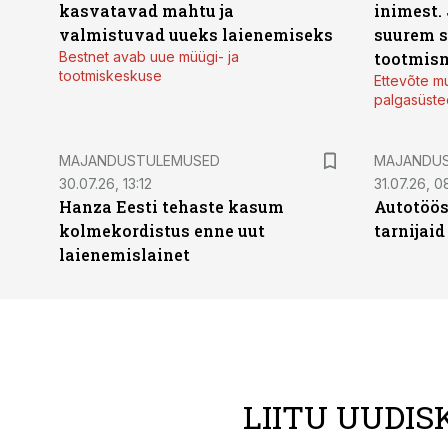
kasvatavad mahtu ja
inimest.
valmistuvad uueks laienemiseks
suurem s
Bestnet avab uue müügi- ja
tootmis
tootmiskeskuse
Ettevõte mu
palgasüste
MAJANDUSTULEMUSED
MAJANDU
30.07.26, 13:12
31.07.26, 0
Hanza Eesti tehaste kasum
Autotöös
kolmekordistus enne uut
tarnijaid
laienemislainet
LIITU UUDIS