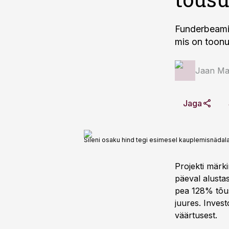
Funderbeami p
mis on toonud
Jaan Mar
Jaga
Sileni osaku hind tegi esimesel kauplemisnädala
Projekti märki
päeval alusta
pea 128% tõus
juures. Inves
väärtusest.