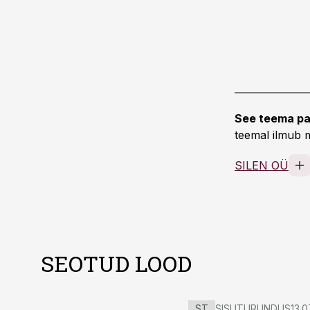
See teema pa
teemal ilmub m
SILEN OÜ
SEOTUD LOOD
ST
SISUTURUNDUS
13.0