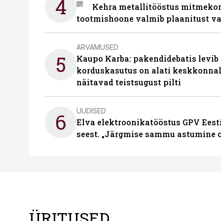
4
Kehra metallitööstus mitmekor
tootmishoone valmib plaanitust v
ARVAMUSED
5
Kaupo Karba: pakendidebatis levib 
korduskasutus on alati keskkonna
näitavad teistsugust pilti
UUDISED
6
Elva elektroonikatööstus GPV Eesti 
seest. „Järgmise sammu astumine ol
ÜRITUSED