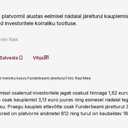
latvormil alustas eelmisel nädalal järelturul kauplemis
 investoritele korraliku tootluse.
tin Raik
Salvesta
Vihja
l metsiku kasvu Funderbeami järelturul.
Foto:
Raul Mee
misel osalenud investoritele jagati osakud hinnaga 1,62 euro
s osak kauplemist 3,13 euro juures ning esimesel nädalal te
u. Praegu kaupleb ettevõtte osak Funderbeami järelturul 
toreid on platvormi andmetel 812 ning turul on kaubeldav 1