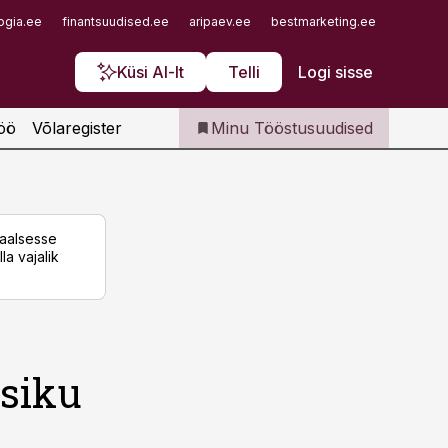
Iseteenindus
ogia.ee
finantsuudised.ee
aripaev.ee
bestmarketing.ee
finantsu
Telli Tööstusuudised
Küsi AI-lt
Telli
Logi sisse
öö
Võlaregister
Minu Tööstusuudised
taalsesse
la vajalik
siku