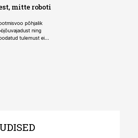
t, mitte roboti
ootmisvoo põhjalik
öjõuvajadust ning
 oodatud tulemust ei
 tegevjuht Sander
UDISED