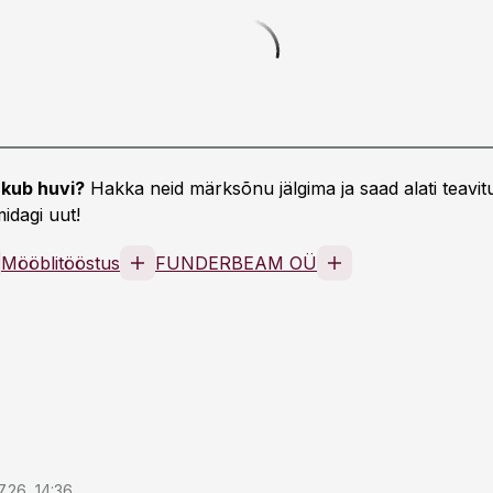
kub huvi?
Hakka neid märksõnu jälgima ja saad alati teavitu
idagi uut!
Mööblitööstus
FUNDERBEAM OÜ
7.26, 14:36