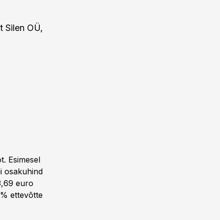
t Silen OÜ,
t. Esimesel
gi osakuhind
3,69 euro
8% ettevõtte