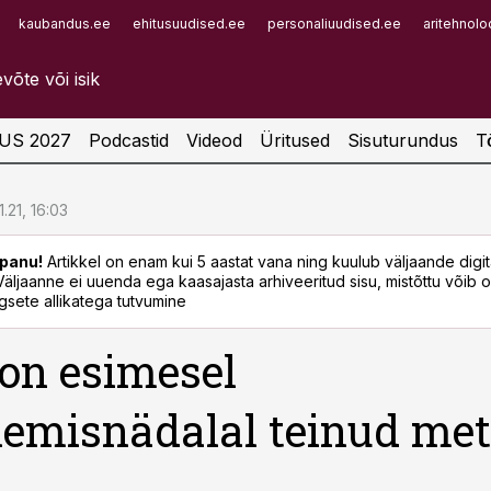
kaubandus.ee
ehitusuudised.ee
personaliuudised.ee
aritehnolo
Infopank
Radar
US 2027
Podcastid
Videod
Üritused
Sisuturundus
T
1.21, 16:03
panu!
Artikkel on enam kui 5 aastat vana ning kuulub väljaande digi
. Väljaanne ei uuenda ega kaasajasta arhiveeritud sisu, mistõttu võib ol
sete allikatega tutvumine
 on esimesel
emisnädalal teinud met
u