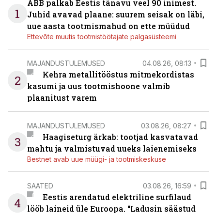
ABB palkab Eestis tänavu veel 90 inimest.
1
Juhid avavad plaane: suurem seisak on läbi,
uue aasta tootmismahud on ette müüdud
Ettevõte muutis tootmistöötajate palgasüsteemi
MAJANDUSTULEMUSED
04.08.26, 08:13
Kehra metallitööstus mitmekordistas
2
kasumi ja uus tootmishoone valmib
plaanitust varem
MAJANDUSTULEMUSED
03.08.26, 08:27
Haagiseturg ärkab: tootjad kasvatavad
3
mahtu ja valmistuvad uueks laienemiseks
Bestnet avab uue müügi- ja tootmiskeskuse
SAATED
03.08.26, 16:59
Eestis arendatud elektriline surfilaud
4
lööb laineid üle Euroopa. “Ladusin säästud