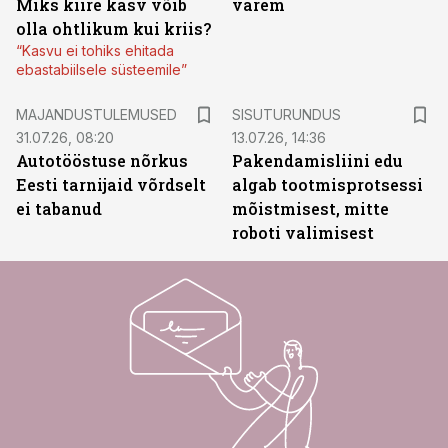
Miks kiire kasv võib
varem
olla ohtlikum kui kriis?
“Kasvu ei tohiks ehitada
ebastabiilsele süsteemile”
ST
MAJANDUSTULEMUSED
SISUTURUNDUS
31.07.26, 08:20
13.07.26, 14:36
Autotööstuse nõrkus
Pakendamisliini edu
Eesti tarnijaid võrdselt
algab tootmisprotsessi
ei tabanud
mõistmisest, mitte
roboti valimisest