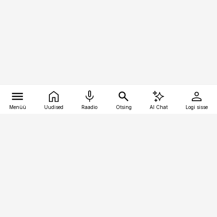
Menüü
Uudised
Raadio
Otsing
AI Chat
Logi sisse
Vana-Lõuna 39/1, 19094 Tallinn
(+372) 667 0111
toostusuudised@toostusuudised.ee
Telli
Reklaam