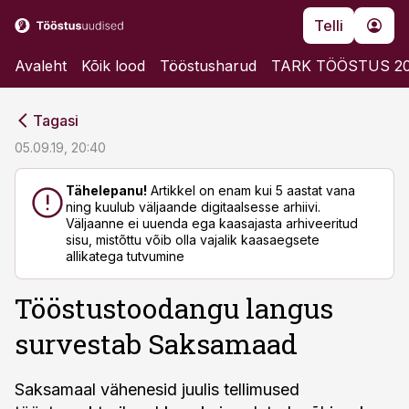
Telli
Avaleht
Kõik lood
Tööstusharud
TARK TÖÖSTUS 2
cebook
cebook
Tagasi
Twitter)
Twitter)
05.09.19, 20:40
kedIn
kedIn
Tähelepanu!
Artikkel on enam kui 5 aastat vana
ning kuulub väljaande digitaalsesse arhiivi.
ail
ail
Väljaanne ei uuenda ega kaasajasta arhiveeritud
sisu, mistõttu võib olla vajalik kaasaegsete
k
k
allikatega tutvumine
Tööstustoodangu langus
survestab Saksamaad
Saksamaal vähenesid juulis tellimused