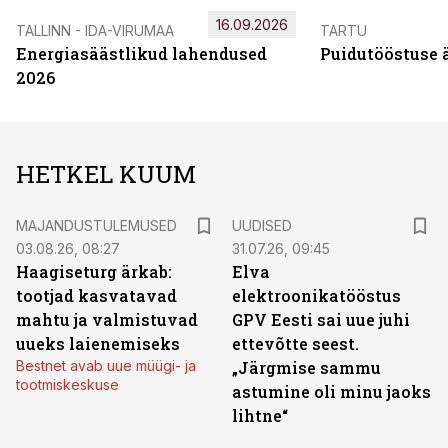
16.09.2026
TALLINN - IDA-VIRUMAA
TARTU
Energiasäästlikud lahendused
Puidutööstuse 
2026
HETKEL KUUM
MAJANDUSTULEMUSED
UUDISED
03.08.26, 08:27
31.07.26, 09:45
Haagiseturg ärkab:
Elva
tootjad kasvatavad
elektroonikatööstus
mahtu ja valmistuvad
GPV Eesti sai uue juhi
uueks laienemiseks
ettevõtte seest.
Bestnet avab uue müügi- ja
„Järgmise sammu
tootmiskeskuse
astumine oli minu jaoks
lihtne“