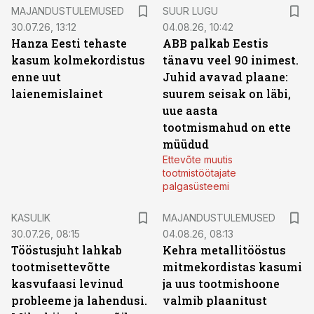
MAJANDUSTULEMUSED
SUUR LUGU
30.07.26, 13:12
04.08.26, 10:42
Hanza Eesti tehaste
ABB palkab Eestis
kasum kolmekordistus
tänavu veel 90 inimest.
enne uut
Juhid avavad plaane:
laienemislainet
suurem seisak on läbi,
uue aasta
tootmismahud on ette
müüdud
Ettevõte muutis
tootmistöötajate
palgasüsteemi
KASULIK
MAJANDUSTULEMUSED
30.07.26, 08:15
04.08.26, 08:13
Tööstusjuht lahkab
Kehra metallitööstus
tootmisettevõtte
mitmekordistas kasumi
kasvufaasi levinud
ja uus tootmishoone
probleeme ja lahendusi.
valmib plaanitust