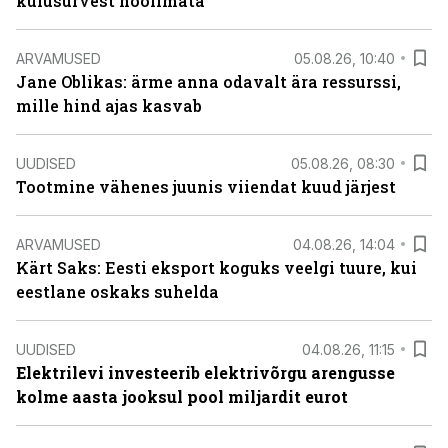
kulusurvest hoolimata
ARVAMUSED
05.08.26, 10:40
Jane Oblikas: ärme anna odavalt ära ressurssi,
mille hind ajas kasvab
UUDISED
05.08.26, 08:30
Tootmine vähenes juunis viiendat kuud järjest
ARVAMUSED
04.08.26, 14:04
Kärt Saks: Eesti eksport koguks veelgi tuure, kui
eestlane oskaks suhelda
UUDISED
04.08.26, 11:15
Elektrilevi investeerib elektrivõrgu arengusse
kolme aasta jooksul pool miljardit eurot