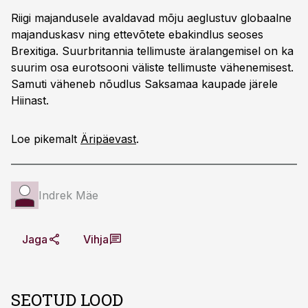
Riigi majandusele avaldavad mõju aeglustuv globaalne
majanduskasv ning ettevõtete ebakindlus seoses
Brexitiga. Suurbritannia tellimuste äralangemisel on ka
suurim osa eurotsooni väliste tellimuste vähenemisest.
Samuti väheneb nõudlus Saksamaa kaupade järele
Hiinast.
Loe pikemalt
Äripäevast
.
Indrek Mäe
Jaga
Vihja
SEOTUD LOOD