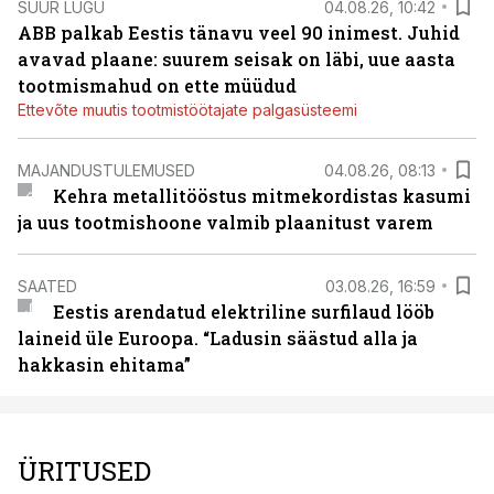
SUUR LUGU
04.08.26, 10:42
ABB palkab Eestis tänavu veel 90 inimest. Juhid
avavad plaane: suurem seisak on läbi, uue aasta
tootmismahud on ette müüdud
Ettevõte muutis tootmistöötajate palgasüsteemi
MAJANDUSTULEMUSED
04.08.26, 08:13
Kehra metallitööstus mitmekordistas kasumi
ja uus tootmishoone valmib plaanitust varem
SAATED
03.08.26, 16:59
Eestis arendatud elektriline surfilaud lööb
laineid üle Euroopa. “Ladusin säästud alla ja
hakkasin ehitama”
ÜRITUSED