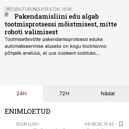
SISUTURUNDUS
13.07.26, 14:36
ST
Pakendamisliini edu algab
tootmisprotsessi mõistmisest, mitte
roboti valimisest
Tootmisettevõtte pakendamisprotsessi eduka
automatiseerimise aluseks on kogu tootmisvoo
põhjalik analüüs, et uus süsteem sobituks
olemasolevasse keskkonda, aitaks vähendada
tööjõuvajadust ning oleks valmis ka ettevõtte
tulevasteks arenguteks. Lihtsalt roboti lisamine
enamasti oodatud tulemust ei too, nendib tootmise ja
tööstuse automatiseerimislahenduste arendaja Smitech
24H
72H
Nädal
OÜ tegevjuht Sander Mitendorf.
ENIMLOETUD
SUUR LUGU
04.08.26, 10:42