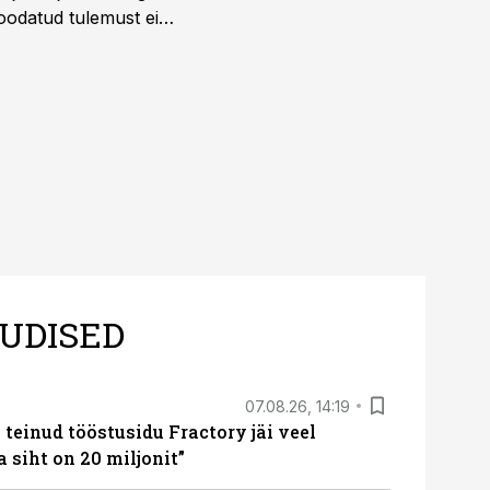
 oodatud tulemust ei
 tegevjuht Sander
UDISED
07.08.26, 14:19
teinud tööstusidu Fractory jäi veel
a siht on 20 miljonit”