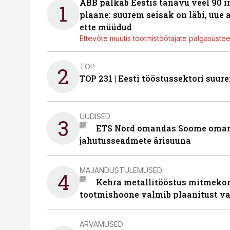
ABB palkab Eestis tänavu veel 90 
1
plaane: suurem seisak on läbi, uue
ette müüdud
Ettevõte muutis tootmistöötajate palgasüste
TOP
2
TOP 231 | Eesti tööstussektori su
UUDISED
3
ETS Nord omandas Soome omani
jahutusseadmete ärisuuna
MAJANDUSTULEMUSED
4
Kehra metallitööstus mitmekor
tootmishoone valmib plaanitust v
ARVAMUSED