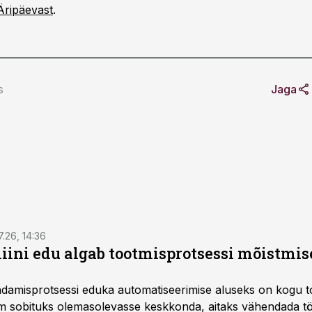
Äripäevast
.
s
Jaga
7.26, 14:36
ini edu algab tootmisprotsessi mõistmises
damisprotsessi eduka automatiseerimise aluseks on kogu t
m sobituks olemasolevasse keskkonda, aitaks vähendada tö