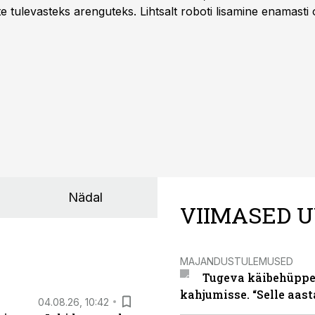
te tulevasteks arenguteks. Lihtsalt roboti lisamine enamasti
a tööstuse automatiseerimislahenduste arendaja Smitech OÜ
Nädal
VIIMASED U
MAJANDUSTULEMUSED
Tugeva käibehüppe 
kahjumisse. “Selle aast
04.08.26, 10:42