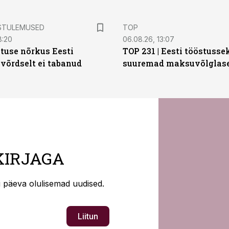
STULEMUSED
TOP
8:20
06.08.26, 13:07
tuse nõrkus Eesti
TOP 231 | Eesti tööstusse
 võrdselt ei tabanud
suuremad maksuvõlglas
KIRJAGA
ti päeva olulisemad uudised.
Liitun