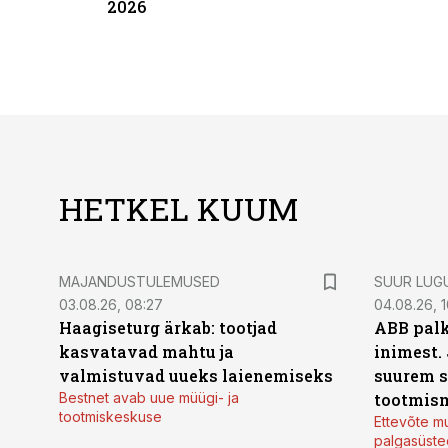
2026
HETKEL KUUM
MAJANDUSTULEMUSED
SUUR LUG
03.08.26, 08:27
04.08.26, 1
Haagiseturg ärkab: tootjad
ABB palk
kasvatavad mahtu ja
inimest.
valmistuvad uueks laienemiseks
suurem s
Bestnet avab uue müügi- ja
tootmis
tootmiskeskuse
Ettevõte mu
palgasüste