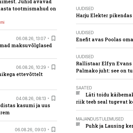
inimest. Juhid avavad
 aasta tootmismahud on
UUDISED
Harju Elekter pikenda
emi
UUDISED
06.08.26, 13:07
Enefit avas Poolas oma
uremad maksuvõlglased
UUDISED
Rallistaar Elfyn Evans 
06.08.26, 10:29
Palmako juht: see on t
kega ettevõttelt
SAATED
Läti toidu käibema
04.08.26, 08:13
riik teeb seal tugevat k
distas kasumi ja uus
arem
MAJANDUSTULEMUSED
Puhk ja Lausing ke
06.08.26, 09:03