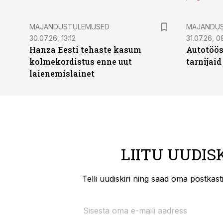
MAJANDUSTULEMUSED
MAJANDU
30.07.26, 13:12
31.07.26, 0
Hanza Eesti tehaste kasum
Autotöös
kolmekordistus enne uut
tarnijaid
laienemislainet
LIITU UUDIS
Telli uudiskiri ning saad oma postkas