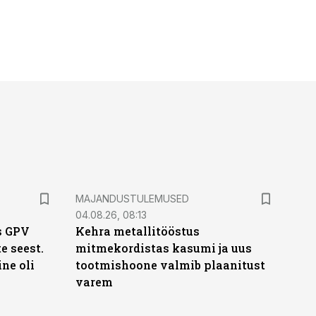
MAJANDUSTULEMUSED
04.08.26, 08:13
s GPV
Kehra metallitööstus
te seest.
mitmekordistas kasumi ja uus
ne oli
tootmishoone valmib plaanitust
varem