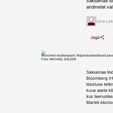
Saksamaa tö
andmetel val
Liina La
Jaga
Müncheni raudteejaam. Majandusteadlased peavad
Foto:
MICHAEL DALDER
Saksamaa töö
Bloomberg IHS
tööstuse tell
kuue aasta kõ
kus teenustes
Markiti ökono