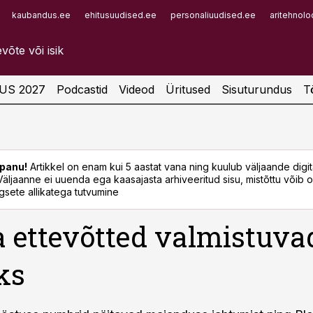
kaubandus.ee
ehitusuudised.ee
personaliuudised.ee
aritehnolo
Infopank
Radar
US 2027
Podcastid
Videod
Üritused
Sisuturundus
T
panu!
Artikkel on enam kui 5 aastat vana ning kuulub väljaande digi
. Väljaanne ei uuenda ega kaasajasta arhiveeritud sisu, mistõttu võib ol
sete allikatega tutvumine
 ettevõtted valmistuva
iks