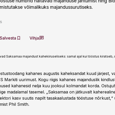
östuse numbrid näitavad majanduse jahtumist ning Bl
mistutakse võimalikuks majandussurutiseks.
ks
Salvesta
Vihja
 Saksamaa majandust kahekiiruseliseks: samal ajal kui tööstus kiratseb, o
stustoodang kahanes augustis kaheksandat kuud järjest, 
 Markiti uurimust. Kogu riigis kahanes majanduslik kindlu
imused kahanesid nelja kuu jooksul kolmandat korda. Ostujuht
ige madalamal tasemel. „Saksamaa on jätkuvalt kaherealin
ektori kasv suutis napilt tasakaalustada tööstuse nõrkust,“ 
mist Phil Smith.