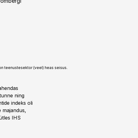
oombergi
n teenustesektor (veel) heas seisus.
vahendas
stunne ning
ide indeks oli
e majandus,
ütles IHS