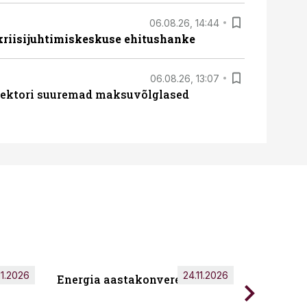
06.08.26, 14:44
 kriisijuhtimiskeskuse ehitushanke
06.08.26, 13:07
ssektori suuremad maksuvõlglased
11.2026
24.11.2026
Energia aastakonverents 2026
Tark töö