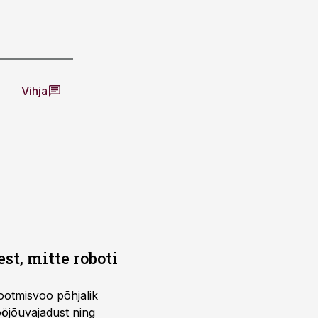
Vihja
t, mitte roboti
ootmisvoo põhjalik
öjõuvajadust ning