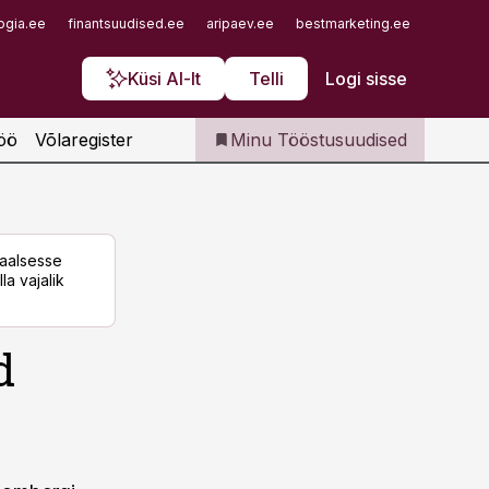
Iseteenindus
ogia.ee
finantsuudised.ee
aripaev.ee
bestmarketing.ee
finantsu
Telli Tööstusuudised
Küsi AI-lt
Telli
Logi sisse
öö
Võlaregister
Minu Tööstusuudised
taalsesse
la vajalik
d