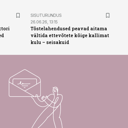
ST
SISUTURUNDUS
26.06.26, 13:15
ktori
Tõstelahendused peavad aitama
ed
vältida ettevõtete kõige kallimat
kulu – seisakuid