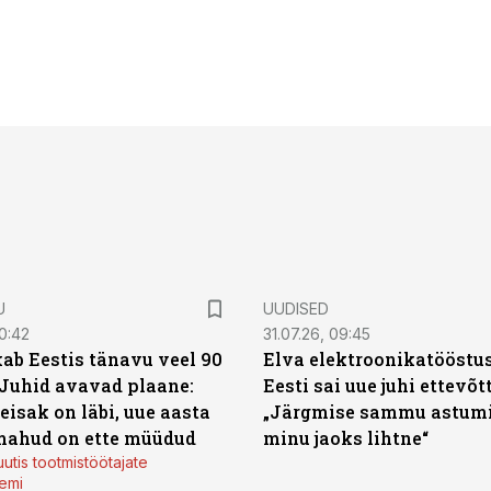
U
UUDISED
0:42
31.07.26, 09:45
ab Eestis tänavu veel 90
Elva elektroonikatööstu
 Juhid avavad plaane:
Eesti sai uue juhi ettevõt
eisak on läbi, uue aasta
„Järgmise sammu astumi
mahud on ette müüdud
minu jaoks lihtne“
utis tootmistöötajate
emi