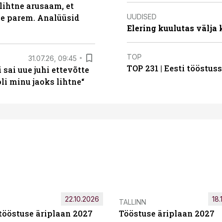
lihtne arusaam, et
UUDISED
le parem. Analüüsid
Elering kuulutas välja
TOP
31.07.26, 09:45
TOP 231 | Eesti tööstu
sai uue juhi ettevõtte
i minu jaoks lihtne“
22.10.2026
18.
TALLINN
tööstuse äriplaan 2027
Tööstuse äriplaan 2027