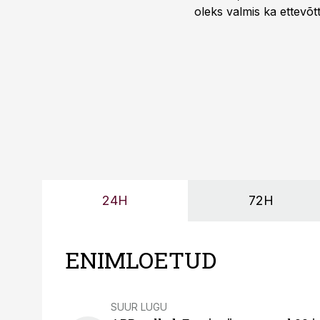
oleks valmis ka ettevõt
too, nendib tootmise j
Mitendorf.
24H
72H
ENIMLOETUD
SUUR LUGU