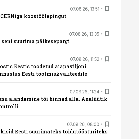
07.08.26, 13:51
s CERNiga koostöölepingut
07.08.26, 13:35
 seni suurima päikesepargi
07.08.26, 11:52
ostis Eestis toodetud aiapaviljoni.
unnustus Eesti tootmiskvaliteedile
07.08.26, 11:24
ksu alandamine tõi hinnad alla. Analüütik:
ontrolli
07.08.26, 08:00
rkisid Eesti suurimateks toidutöösturiteks