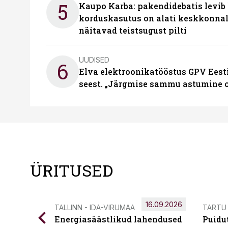
5
Kaupo Karba: pakendidebatis levib 
korduskasutus on alati keskkonna
näitavad teistsugust pilti
UUDISED
6
Elva elektroonikatööstus GPV Eesti 
seest. „Järgmise sammu astumine ol
ÜRITUSED
16.09.2026
TALLINN - IDA-VIRUMAA
TARTU
Energiasäästlikud lahendused
Puidu