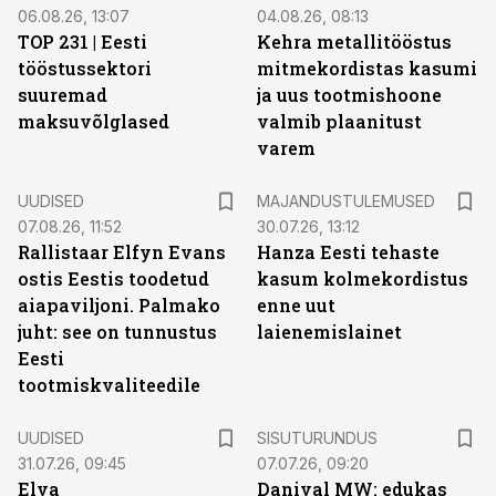
06.08.26, 13:07
04.08.26, 08:13
TOP 231 | Eesti
Kehra metallitööstus
tööstussektori
mitmekordistas kasumi
suuremad
ja uus tootmishoone
maksuvõlglased
valmib plaanitust
varem
UUDISED
MAJANDUSTULEMUSED
07.08.26, 11:52
30.07.26, 13:12
Rallistaar Elfyn Evans
Hanza Eesti tehaste
ostis Eestis toodetud
kasum kolmekordistus
aiapaviljoni. Palmako
enne uut
juht: see on tunnustus
laienemislainet
Eesti
tootmiskvaliteedile
ST
UUDISED
SISUTURUNDUS
31.07.26, 09:45
07.07.26, 09:20
Elva
Danival MW: edukas