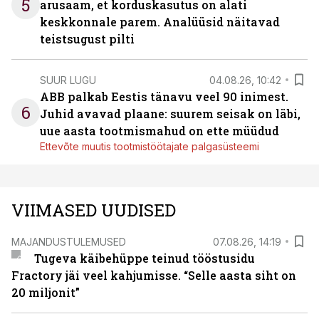
5
arusaam, et korduskasutus on alati
keskkonnale parem. Analüüsid näitavad
teistsugust pilti
SUUR LUGU
04.08.26, 10:42
ABB palkab Eestis tänavu veel 90 inimest.
6
Juhid avavad plaane: suurem seisak on läbi,
uue aasta tootmismahud on ette müüdud
Ettevõte muutis tootmistöötajate palgasüsteemi
VIIMASED UUDISED
MAJANDUSTULEMUSED
07.08.26, 14:19
Tugeva käibehüppe teinud tööstusidu
Fractory jäi veel kahjumisse. “Selle aasta siht on
20 miljonit”