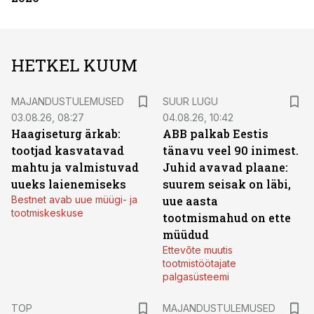
HETKEL KUUM
MAJANDUSTULEMUSED
SUUR LUGU
03.08.26, 08:27
04.08.26, 10:42
Haagiseturg ärkab:
ABB palkab Eestis
tootjad kasvatavad
tänavu veel 90 inimest.
mahtu ja valmistuvad
Juhid avavad plaane:
uueks laienemiseks
suurem seisak on läbi,
Bestnet avab uue müügi- ja
uue aasta
tootmiskeskuse
tootmismahud on ette
müüdud
Ettevõte muutis
tootmistöötajate
palgasüsteemi
TOP
MAJANDUSTULEMUSED