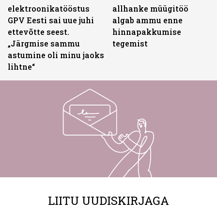
elektroonikatööstus
allhanke müügitöö
GPV Eesti sai uue juhi
algab ammu enne
ettevõtte seest.
hinnapakkumise
„Järgmise sammu
tegemist
astumine oli minu jaoks
lihtne“
LIITU UUDISKIRJAGA