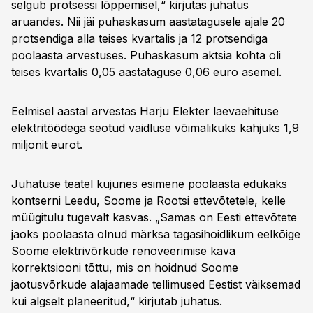
selgub protsessi lõppemisel,“ kirjutas juhatus
aruandes. Nii jäi puhaskasum aastatagusele ajale 20
protsendiga alla teises kvartalis ja 12 protsendiga
poolaasta arvestuses. Puhaskasum aktsia kohta oli
teises kvartalis 0,05 aastataguse 0,06 euro asemel.
Eelmisel aastal arvestas Harju Elekter laevaehituse
elektritöödega seotud vaidluse võimalikuks kahjuks 1,9
miljonit eurot.
Juhatuse teatel kujunes esimene poolaasta edukaks
kontserni Leedu, Soome ja Rootsi ettevõtetele, kelle
müügitulu tugevalt kasvas. „Samas on Eesti ettevõtete
jaoks poolaasta olnud märksa tagasihoidlikum eelkõige
Soome elektrivõrkude renoveerimise kava
korrektsiooni tõttu, mis on hoidnud Soome
jaotusvõrkude alajaamade tellimused Eestist väiksemad
kui algselt planeeritud,“ kirjutab juhatus.