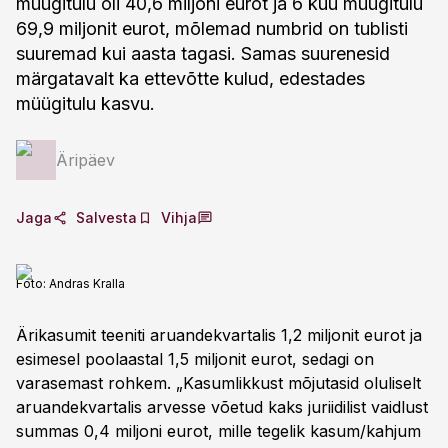
müügitulu oli 40,6 miljoni eurot ja 6 kuu müügitulu
69,9 miljonit eurot, mõlemad numbrid on tublisti
suuremad kui aasta tagasi. Samas suurenesid
märgatavalt ka ettevõtte kulud, edestades
müügitulu kasvu.
Äripäev
Jaga
Salvesta
Vihja
Foto:
Andras Kralla
Ärikasumit teeniti aruandekvartalis 1,2 miljonit eurot ja
esimesel poolaastal 1,5 miljonit eurot, sedagi on
varasemast rohkem. „Kasumlikkust mõjutasid oluliselt
aruandekvartalis arvesse võetud kaks juriidilist vaidlust
summas 0,4 miljoni eurot, mille tegelik kasum/kahjum