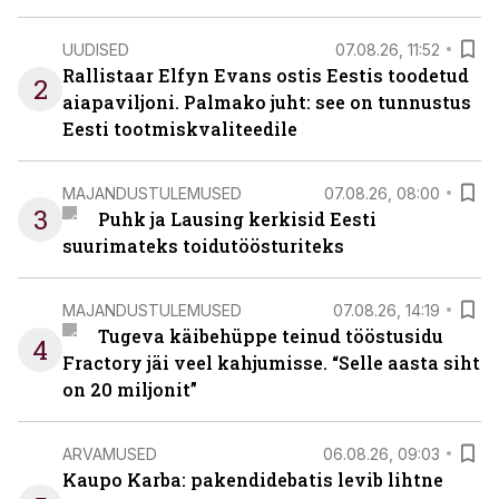
UUDISED
07.08.26, 11:52
Rallistaar Elfyn Evans ostis Eestis toodetud
2
aiapaviljoni. Palmako juht: see on tunnustus
Eesti tootmiskvaliteedile
MAJANDUSTULEMUSED
07.08.26, 08:00
3
Puhk ja Lausing kerkisid Eesti
suurimateks toidutöösturiteks
MAJANDUSTULEMUSED
07.08.26, 14:19
Tugeva käibehüppe teinud tööstusidu
4
Fractory jäi veel kahjumisse. “Selle aasta siht
on 20 miljonit”
ARVAMUSED
06.08.26, 09:03
Kaupo Karba: pakendidebatis levib lihtne