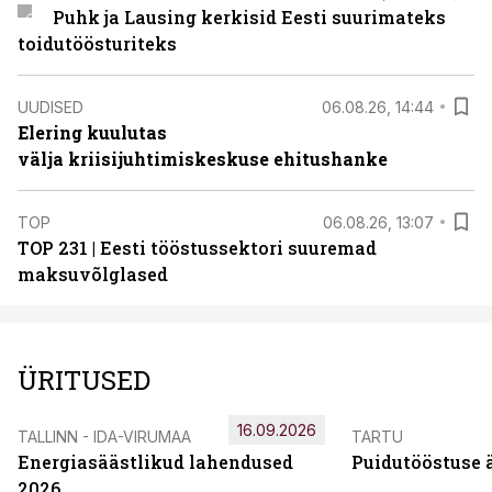
Puhk ja Lausing kerkisid Eesti suurimateks
toidutöösturiteks
UUDISED
06.08.26, 14:44
Elering kuulutas
välja kriisijuhtimiskeskuse ehitushanke
TOP
06.08.26, 13:07
TOP 231 | Eesti tööstussektori suuremad
maksuvõlglased
ÜRITUSED
16.09.2026
TALLINN - IDA-VIRUMAA
TARTU
Energiasäästlikud lahendused
Puidutööstuse 
2026