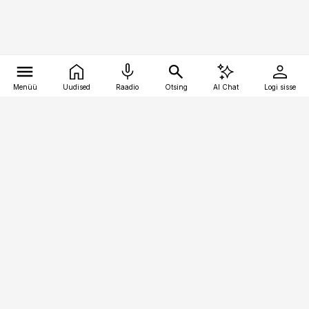
Menüü
Uudised
Raadio
Otsing
AI Chat
Logi sisse
Vana-Lõuna 39/1, 19094 Tallinn
(+372) 667 0111
toostusuudised@toostusuudised.ee
Telli
Reklaam
Firmast
Sisu kasutamisõigused
Ajakirjaniku
eetikakoodeks