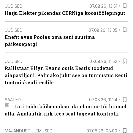
UUDISED
07.08.26, 13:51
Harju Elekter pikendas CERNiga koostöölepingut
UUDISED
07.08.26, 13:35
Enefit avas Poolas oma seni suurima
päikesepargi
UUDISED
07.08.26, 11:52
Rallistaar Elfyn Evans ostis Eestis toodetud
aiapaviljoni. Palmako juht: see on tunnustus Eesti
tootmiskvaliteedile
SAATED
07.08.26, 11:24
Läti toidu käibemaksu alandamine tõi hinnad
alla. Analüütik: riik teeb seal tugevat kontrolli
MAJANDUSTULEMUSED
07.08.26, 08:00