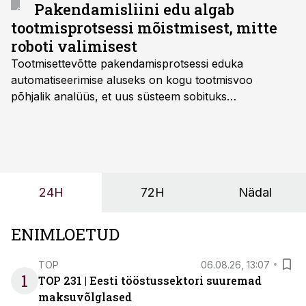
Pakendamisliini edu algab
tootmisprotsessi mõistmisest, mitte
roboti valimisest
Tootmisettevõtte pakendamisprotsessi eduka
automatiseerimise aluseks on kogu tootmisvoo
põhjalik analüüs, et uus süsteem sobituks
olemasolevasse keskkonda, aitaks vähendada
tööjõuvajadust ning oleks valmis ka ettevõtte
tulevasteks arenguteks. Lihtsalt roboti lisamine
enamasti oodatud tulemust ei too, nendib tootmise ja
tööstuse automatiseerimislahenduste arendaja Smitech
24H
72H
Nädal
OÜ tegevjuht Sander Mitendorf.
ENIMLOETUD
TOP
06.08.26, 13:07
1
TOP 231 | Eesti tööstussektori suuremad
maksuvõlglased