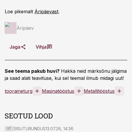
Loe pikemalt
Äripäevast
.
Äripäev
Jaga
Vihja
See teema pakub huvi?
Hakka neid märksõnu jälgima
ja saad alati teavituse, kui sel teemal ilmub midagi uut!
tooraineturg
Masinatööstus
Metallitööstus
SEOTUD LOOD
SISUTURUNDUS
13.07.26, 14:36
ST