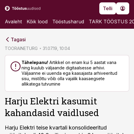
Telli
Avaleht
Kõik lood
Tööstusharud
TARK TÖÖSTUS 2
cebook
cebook
Tagasi
Twitter)
Twitter)
TOORAINETURG
31.07.19, 10:04
kedIn
kedIn
Tähelepanu!
Artikkel on enam kui 5 aastat vana
ning kuulub väljaande digitaalsesse arhiivi.
ail
ail
Väljaanne ei uuenda ega kaasajasta arhiveeritud
sisu, mistõttu võib olla vajalik kaasaegsete
k
k
allikatega tutvumine
Harju Elektri kasumit
kahandasid vaidlused
Harju Elektri teise kvartali konsolideeritud