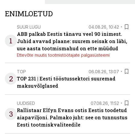
ENIMLOETUD
SUUR LUGU
04.08.26, 10:42
ABB palkab Eestis tänavu veel 90 inimest.
1
Juhid avavad plaane: suurem seisak on läbi,
uue aasta tootmismahud on ette müüdud
Ettevõte muutis tootmistöötajate palgasüsteemi
TOP
06.08.26, 13:07
2
TOP 231 | Eesti tööstussektori suuremad
maksuvõlglased
UUDISED
07.08.26, 11:52
Rallistaar Elfyn Evans ostis Eestis toodetud
3
aiapaviljoni. Palmako juht: see on tunnustus
Eesti tootmiskvaliteedile