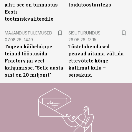
juht: see on tunnustus
toidutöösturiteks
Eesti
tootmiskvaliteedile
ST
MAJANDUSTULEMUSED
SISUTURUNDUS
07.08.26, 14:19
26.06.26, 13:15
Tugeva käibehüppe
Tõstelahendused
teinud tööstusidu
peavad aitama vältida
Fractory jäi veel
ettevõtete kõige
kahjumisse. “Selle aasta
kallimat kulu –
siht on 20 miljonit”
seisakuid