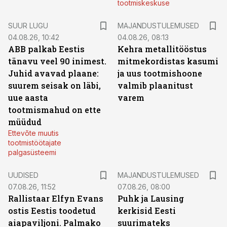
tootmiskeskuse
SUUR LUGU
MAJANDUSTULEMUSED
04.08.26, 10:42
04.08.26, 08:13
ABB palkab Eestis
Kehra metallitööstus
tänavu veel 90 inimest.
mitmekordistas kasumi
Juhid avavad plaane:
ja uus tootmishoone
suurem seisak on läbi,
valmib plaanitust
uue aasta
varem
tootmismahud on ette
müüdud
Ettevõte muutis
tootmistöötajate
palgasüsteemi
UUDISED
MAJANDUSTULEMUSED
07.08.26, 11:52
07.08.26, 08:00
Rallistaar Elfyn Evans
Puhk ja Lausing
ostis Eestis toodetud
kerkisid Eesti
aiapaviljoni. Palmako
suurimateks