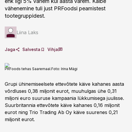
ehk ligi 5% vähem kui aasta varem. Käibe
vähenemine tuli just PRFoodsi peamistest
tootegruppidest.
Liina Laks
Jaga
Salvesta
Vihja
PRFoods tehas Saaremaal.
Foto:
Irina Mägi
Grupi ühinemiseelsete ettevõtete käive kahanes aasta
võrdluses 0,38 miljonit eurot, muuhulgas ühe 0,31
miljoni euro suuruse kampaania lükkumisega juulisse.
Suurbritannia ettevõtete käive kahanes 0,16 miljonit
eurot ning Trio Trading Ab Oy käive suurenes 0,21
miljonit eurot.