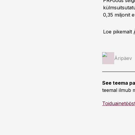
PRFoods selgit
külmsuitsutatu
0,35 miljonit
Loe pikemalt
Äripäev
See teema pa
teemal ilmub m
Toiduainetöös