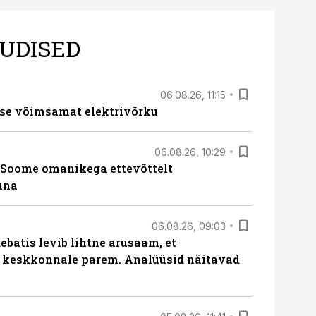
UDISED
06.08.26, 11:15
se võimsamat elektrivõrku
06.08.26, 10:29
Soome omanikega ettevõttelt
una
06.08.26, 09:03
batis levib lihtne arusaam, et
i keskkonnale parem. Analüüsid näitavad