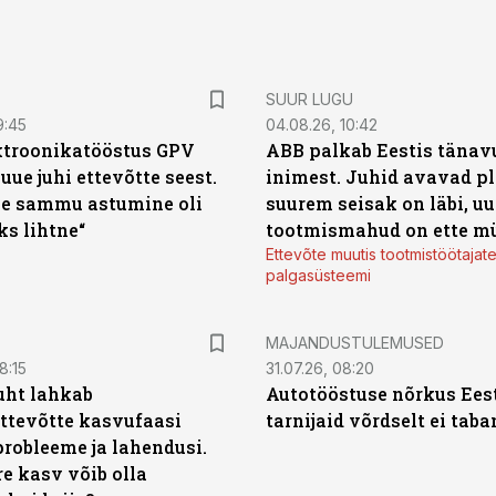
SUUR LUGU
9:45
04.08.26, 10:42
ktroonikatööstus GPV
ABB palkab Eestis tänavu
 uue juhi ettevõtte seest.
inimest. Juhid avavad pl
e sammu astumine oli
suurem seisak on läbi, uu
ks lihtne“
tootmismahud on ette m
Ettevõte muutis tootmistöötajat
palgasüsteemi
MAJANDUSTULEMUSED
8:15
31.07.26, 08:20
uht lahkab
Autotööstuse nõrkus Ees
ttevõtte kasvufaasi
tarnijaid võrdselt ei tab
probleeme ja lahendusi.
re kasv võib olla