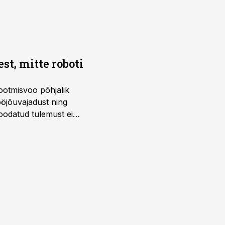
t, mitte roboti
ootmisvoo põhjalik
öjõuvajadust ning
 oodatud tulemust ei
 tegevjuht Sander