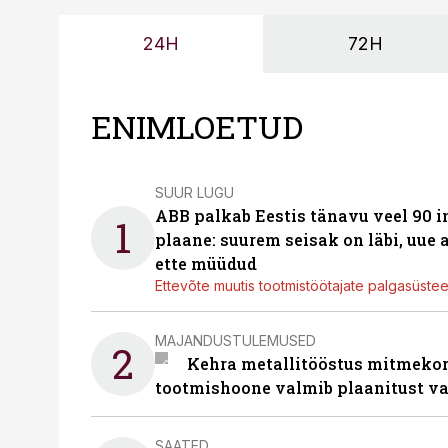
24H
72H
ENIMLOETUD
SUUR LUGU
ABB palkab Eestis tänavu veel 90 
1
plaane: suurem seisak on läbi, uue
ette müüdud
Ettevõte muutis tootmistöötajate palgasüste
MAJANDUSTULEMUSED
2
Kehra metallitööstus mitmekor
tootmishoone valmib plaanitust v
SAATED