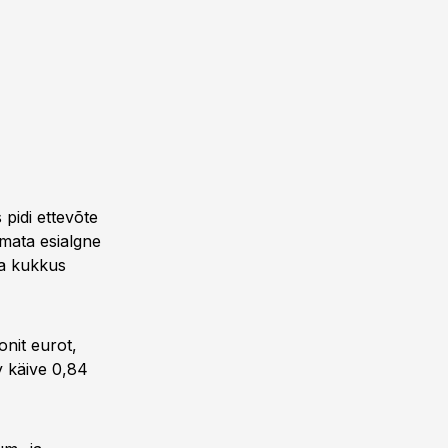
s pidi ettevõte
mata esialgne
ga kukkus
onit eurot,
y käive 0,84