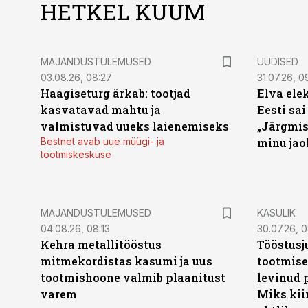
HETKEL KUUM
MAJANDUSTULEMUSED
UUDISED
03.08.26, 08:27
31.07.26, 0
Haagiseturg ärkab: tootjad
Elva ele
kasvatavad mahtu ja
Eesti sai
valmistuvad uueks laienemiseks
„Järgmis
Bestnet avab uue müügi- ja
minu jao
tootmiskeskuse
MAJANDUSTULEMUSED
KASULIK
04.08.26, 08:13
30.07.26, 0
Kehra metallitööstus
Tööstusj
mitmekordistas kasumi ja uus
tootmise
tootmishoone valmib plaanitust
levinud 
varem
Miks kii