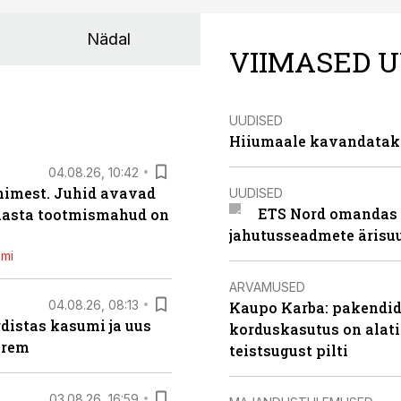
Nädal
VIIMASED U
UUDISED
Hiiumaale kavandatak
04.08.26, 10:42
inimest. Juhid avavad
UUDISED
ETS Nord omandas 
 aasta tootmismahud on
jahutusseadmete ärisu
emi
ARVAMUSED
04.08.26, 08:13
Kaupo Karba: pakendide
distas kasumi ja uus
korduskasutus on alat
arem
teistsugust pilti
03.08.26, 16:59