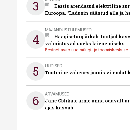
3
Eestis arendatud elektriline sur
Euroopa. “Ladusin säästud alla ja 
MAJANDUSTULEMUSED
4
Haagiseturg ärkab: tootjad kas
valmistuvad uueks laienemiseks
Bestnet avab uue müügi- ja tootmiskeskuse
UUDISED
5
Tootmine vähenes juunis viiendat k
ARVAMUSED
6
Jane Oblikas: ärme anna odavalt ära
ajas kasvab