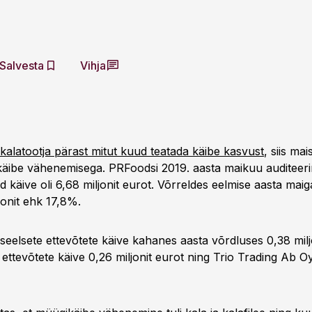
Salvesta
Vihja
ai kalatootja pärast mitut kuud teatada käibe kasvust
, siis mai
käibe vähenemisega. PRFoodsi 2019. aasta maikuu auditeeri
d käive oli 6,68 miljonit eurot. Võrreldes eelmise aasta mai
jonit ehk 17,8%.
seelsete ettevõtete käive kahanes aasta võrdluses 0,38 milj
ettevõtete käive 0,26 miljonit eurot ning Trio Trading Ab O