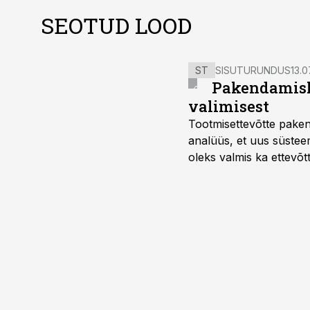
SEOTUD LOOD
ST
SISUTURUNDUS
13.0
Pakendamisli
valimisest
Tootmisettevõtte paken
analüüs, et uus süstee
oleks valmis ka ettevõt
too, nendib tootmise j
Mitendorf.