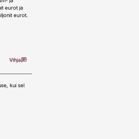
um- ja
it eurot ja
jonit eurot.
Vihja
se, kui sel