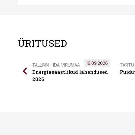
ÜRITUSED
16.09.2026
TALLINN - IDA-VIRUMAA
TARTU
Energiasäästlikud lahendused
Puidu
2026