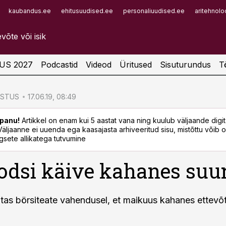
kaubandus.ee
ehitusuudised.ee
personaliuudised.ee
aritehnolo
Infopank
Radar
US 2027
Podcastid
Videod
Üritused
Sisuturundus
T
ÖSTUS
17.06.19, 08:49
panu!
Artikkel on enam kui 5 aastat vana ning kuulub väljaande digi
. Väljaanne ei uuenda ega kaasajasta arhiveeritud sisu, mistõttu võib ol
sete allikatega tutvumine
dsi käive kahanes suur
as börsiteate vahendusel, et maikuus kahanes ettevõt