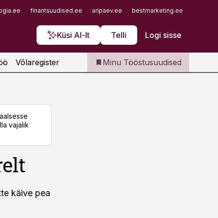
Iseteenindus
ogia.ee
finantsuudised.ee
aripaev.ee
bestmarketing.ee
finantsu
Telli Tööstusuudised
Küsi AI-lt
Telli
Logi sisse
öö
Võlaregister
Minu Tööstusuudised
taalsesse
la vajalik
elt
te käive pea