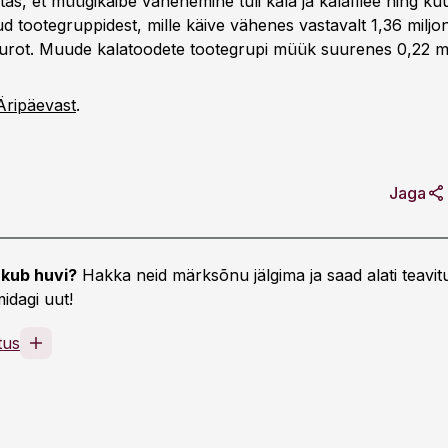
as, et müügikäibe vähenemine tuli kala ja kalafilee ning ku
d tootegruppidest, mille käive vähenes vastavalt 1,36 miljon
 eurot. Muude kalatoodete tootegrupi müük suurenes 0,22 mil
Äripäevast
.
Jaga
kub huvi?
Hakka neid märksõnu jälgima ja saad alati teavitu
idagi uut!
tus