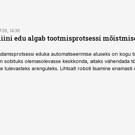
7.26, 14:36
ini edu algab tootmisprotsessi mõistmises
damisprotsessi eduka automatiseerimise aluseks on kogu t
m sobituks olemasolevasse keskkonda, aitaks vähendada tö
te tulevasteks arenguteks. Lihtsalt roboti lisamine enamasti
a tööstuse automatiseerimislahenduste arendaja Smitech OÜ