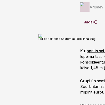
Äripäev
Jaga
PRFoodsi tehas Saaremaal
Foto:
Irina Mägi
Kui
aprillis s
leppima taas 
konsolideeritu
käive 1,48 mil
Grupi ühinemi
Suurbritannia 
miljonit eurot.