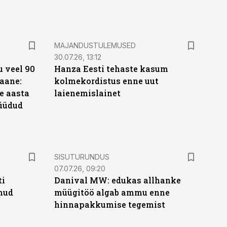
MAJANDUSTULEMUSED
30.07.26, 13:12
 veel 90
Hanza Eesti tehaste kasum
aane:
kolmekordistus enne uut
e aasta
laienemislainet
üüdud
e
ST
SISUTURUNDUS
07.07.26, 09:20
ti
Danival MW: edukas allhanke
anud
müügitöö algab ammu enne
hinnapakkumise tegemist