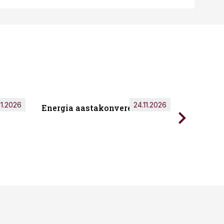
11.2026
24.11.2026
Energia aastakonverents 2026
Tark töö