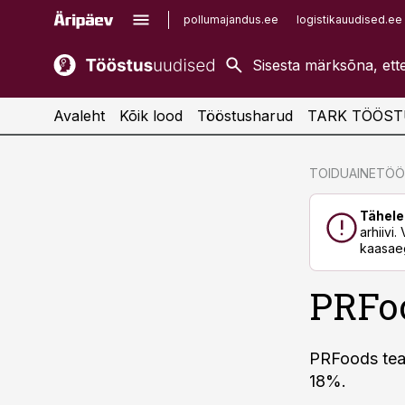
pollumajandus.ee
logistikauudised.ee
kaubandus.ee
imelineajalugu.ee
kinnisvarauudised.ee
imelineteadus.ee
Avaleht
Kõik lood
Tööstusharud
TARK TÖÖST
cebook
cebook
TOIDUAINETÖ
Twitter)
Twitter)
Tähele
kedIn
kedIn
arhiivi
kaasaeg
ail
ail
PRFoo
k
k
PRFoods teat
18%.