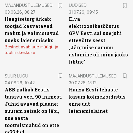
MAJANDUSTULEMUSED
UUDISED
03.08.26, 08:27
31.07.26, 09:45
Haagiseturg ärkab:
Elva
tootjad kasvatavad
elektroonikatööstus
mahtu ja valmistuvad
GPV Eesti sai uue juhi
uueks laienemiseks
ettevõtte seest.
Bestnet avab uue müügi- ja
„Järgmise sammu
tootmiskeskuse
astumine oli minu jaoks
lihtne“
SUUR LUGU
MAJANDUSTULEMUSED
04.08.26, 10:42
30.07.26, 13:12
ABB palkab Eestis
Hanza Eesti tehaste
tänavu veel 90 inimest.
kasum kolmekordistus
Juhid avavad plaane:
enne uut
suurem seisak on läbi,
laienemislainet
uue aasta
tootmismahud on ette
müüdud