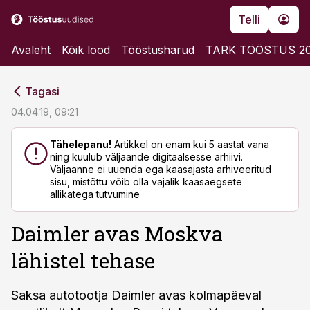
Telli
Avaleht
Kõik lood
Tööstusharud
TARK TÖÖSTUS 2
cebook
cebook
Tagasi
Twitter)
Twitter)
04.04.19, 09:21
kedIn
kedIn
Tähelepanu!
Artikkel on enam kui 5 aastat vana
ning kuulub väljaande digitaalsesse arhiivi.
ail
ail
Väljaanne ei uuenda ega kaasajasta arhiveeritud
sisu, mistõttu võib olla vajalik kaasaegsete
k
k
allikatega tutvumine
Daimler avas Moskva
lähistel tehase
Saksa autotootja Daimler avas kolmapäeval