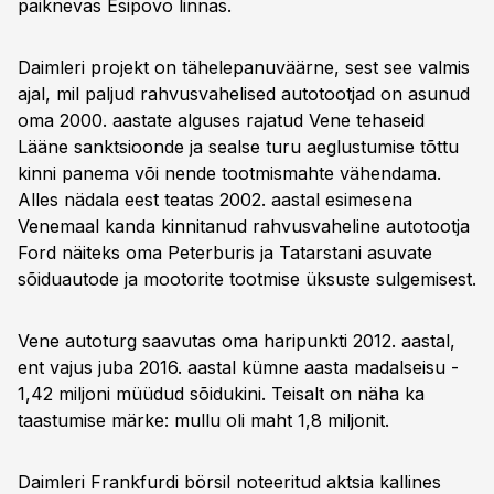
paiknevas Esipovo linnas.
Daimleri projekt on tähelepanuväärne, sest see valmis
ajal, mil paljud rahvusvahelised autotootjad on asunud
oma 2000. aastate alguses rajatud Vene tehaseid
Lääne sanktsioonde ja sealse turu aeglustumise tõttu
kinni panema või nende tootmismahte vähendama.
Alles nädala eest teatas 2002. aastal esimesena
Venemaal kanda kinnitanud rahvusvaheline autotootja
Ford näiteks oma Peterburis ja Tatarstani asuvate
sõiduautode ja mootorite tootmise üksuste sulgemisest.
Vene autoturg saavutas oma haripunkti 2012. aastal,
ent vajus juba 2016. aastal kümne aasta madalseisu -
1,42 miljoni müüdud sõidukini. Teisalt on näha ka
taastumise märke: mullu oli maht 1,8 miljonit.
Daimleri Frankfurdi börsil noteeritud aktsia kallines