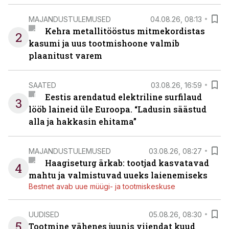
MAJANDUSTULEMUSED
04.08.26, 08:13
Kehra metallitööstus mitmekordistas
2
kasumi ja uus tootmishoone valmib
plaanitust varem
SAATED
03.08.26, 16:59
Eestis arendatud elektriline surfilaud
3
lööb laineid üle Euroopa. “Ladusin säästud
alla ja hakkasin ehitama”
MAJANDUSTULEMUSED
03.08.26, 08:27
Haagiseturg ärkab: tootjad kasvatavad
4
mahtu ja valmistuvad uueks laienemiseks
Bestnet avab uue müügi- ja tootmiskeskuse
UUDISED
05.08.26, 08:30
5
Tootmine vähenes juunis viiendat kuud