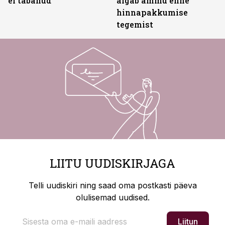
ei tabanud
algab ammu enne
hinnapakkumise
tegemist
LIITU UUDISKIRJAGA
Telli uudiskiri ning saad oma postkasti päeva
olulisemad uudised.
Liitun