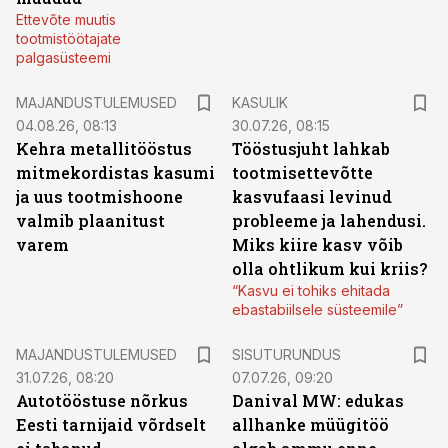
Ettevõte muutis
tootmistöötajate
palgasüsteemi
MAJANDUSTULEMUSED
KASULIK
04.08.26, 08:13
30.07.26, 08:15
Kehra metallitööstus
Tööstusjuht lahkab
mitmekordistas kasumi
tootmisettevõtte
ja uus tootmishoone
kasvufaasi levinud
valmib plaanitust
probleeme ja lahendusi.
varem
Miks kiire kasv võib
olla ohtlikum kui kriis?
“Kasvu ei tohiks ehitada
ebastabiilsele süsteemile”
ST
MAJANDUSTULEMUSED
SISUTURUNDUS
31.07.26, 08:20
07.07.26, 09:20
Autotööstuse nõrkus
Danival MW: edukas
Eesti tarnijaid võrdselt
allhanke müügitöö