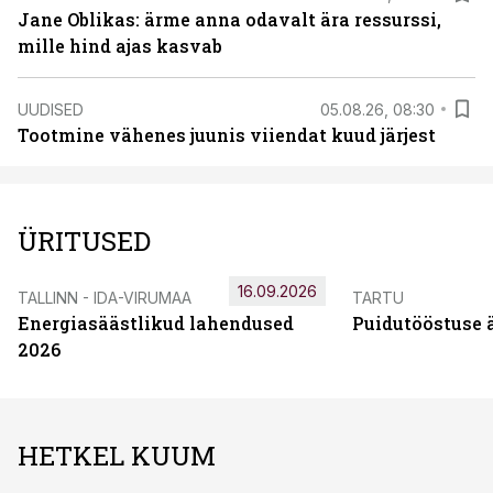
Jane Oblikas: ärme anna odavalt ära ressurssi,
mille hind ajas kasvab
UUDISED
05.08.26, 08:30
Tootmine vähenes juunis viiendat kuud järjest
ÜRITUSED
16.09.2026
TALLINN - IDA-VIRUMAA
TARTU
Energiasäästlikud lahendused
Puidutööstuse 
2026
HETKEL KUUM