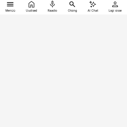
Menüü
Uudised
Raadio
Otsing
AI Chat
Logi sisse
Vana-Lõuna 39/1, 19094 Tallinn
(+372) 667 0111
toostusuudised@toostusuudised.ee
Telli
Reklaam
Firmast
Sisu kasutamisõigused
Ajakirjaniku
eetikakoodeks
Üldtingimused
Privaatsustingimused
Küpsiste poliitika
KKK
Eesti Meediaettevõtete
Eelistuste haldamine
Liit