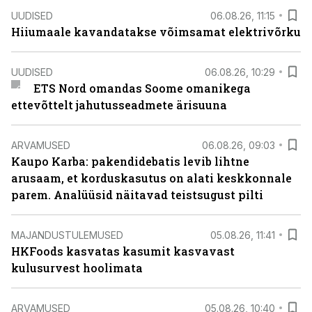
UUDISED
06.08.26, 11:15
Hiiumaale kavandatakse võimsamat elektrivõrku
UUDISED
06.08.26, 10:29
ETS Nord omandas Soome omanikega
ettevõttelt jahutusseadmete ärisuuna
ARVAMUSED
06.08.26, 09:03
Kaupo Karba: pakendidebatis levib lihtne
arusaam, et korduskasutus on alati keskkonnale
parem. Analüüsid näitavad teistsugust pilti
MAJANDUSTULEMUSED
05.08.26, 11:41
HKFoods kasvatas kasumit kasvavast
kulusurvest hoolimata
ARVAMUSED
05.08.26, 10:40