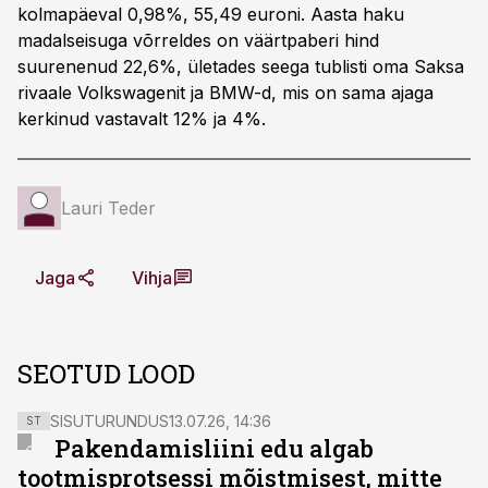
kolmapäeval 0,98%, 55,49 euroni. Aasta haku
madalseisuga võrreldes on väärtpaberi hind
suurenenud 22,6%, ületades seega tublisti oma Saksa
rivaale Volkswagenit ja BMW-d, mis on sama ajaga
kerkinud vastavalt 12% ja 4%.
Lauri Teder
Jaga
Vihja
SEOTUD LOOD
SISUTURUNDUS
13.07.26, 14:36
ST
Pakendamisliini edu algab
tootmisprotsessi mõistmisest, mitte