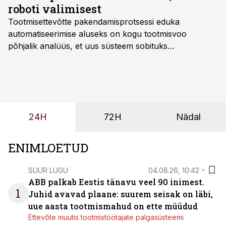
roboti valimisest
Tootmisettevõtte pakendamisprotsessi eduka
automatiseerimise aluseks on kogu tootmisvoo
põhjalik analüüs, et uus süsteem sobituks
olemasolevasse keskkonda, aitaks vähendada
tööjõuvajadust ning oleks valmis ka ettevõtte
tulevasteks arenguteks. Lihtsalt roboti lisamine
enamasti oodatud tulemust ei too, nendib tootmise ja
tööstuse automatiseerimislahenduste arendaja Smitech
24H
72H
Nädal
OÜ tegevjuht Sander Mitendorf.
ENIMLOETUD
SUUR LUGU
04.08.26, 10:42
ABB palkab Eestis tänavu veel 90 inimest.
1
Juhid avavad plaane: suurem seisak on läbi,
uue aasta tootmismahud on ette müüdud
Ettevõte muutis tootmistöötajate palgasüsteemi