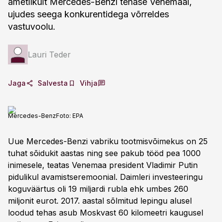
ametlikult Mercedes-Benzi tehase Venemaal,
ujudes seega konkurentidega võrreldes
vastuvoolu.
Lauri Teder
Jaga
Salvesta
Vihja
Mercedes-Benz
Foto:
EPA
Uue Mercedes-Benzi vabriku tootmisvõimekus on 25
tuhat sõidukit aastas ning see pakub tööd pea 1000
inimesele, teatas Venemaa president Vladimir Putin
pidulikul avamistseremoonial. Daimleri investeeringu
koguväärtus oli 19 miljardi rubla ehk umbes 260
miljonit eurot. 2017. aastal sõlmitud lepingu alusel
loodud tehas asub Moskvast 60 kilomeetri kaugusel