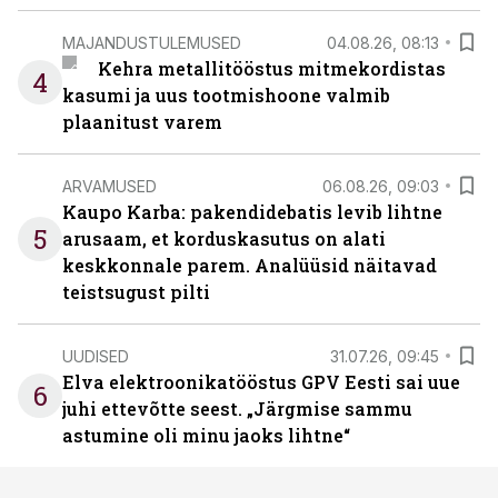
MAJANDUSTULEMUSED
04.08.26, 08:13
Kehra metallitööstus mitmekordistas
4
kasumi ja uus tootmishoone valmib
plaanitust varem
ARVAMUSED
06.08.26, 09:03
Kaupo Karba: pakendidebatis levib lihtne
5
arusaam, et korduskasutus on alati
keskkonnale parem. Analüüsid näitavad
teistsugust pilti
UUDISED
31.07.26, 09:45
Elva elektroonikatööstus GPV Eesti sai uue
6
juhi ettevõtte seest. „Järgmise sammu
astumine oli minu jaoks lihtne“