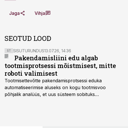
Jaga
Vihja
SEOTUD LOOD
SISUTURUNDUS
13.07.26, 14:36
ST
Pakendamisliini edu algab
tootmisprotsessi mõistmisest, mitte
roboti valimisest
Tootmisettevõtte pakendamisprotsessi eduka
automatiseerimise aluseks on kogu tootmisvoo
põhjalik analüüs, et uus süsteem sobituks
olemasolevasse keskkonda, aitaks vähendada
tööjõuvajadust ning oleks valmis ka ettevõtte
tulevasteks arenguteks. Lihtsalt roboti lisamine
enamasti oodatud tulemust ei too, nendib tootmise ja