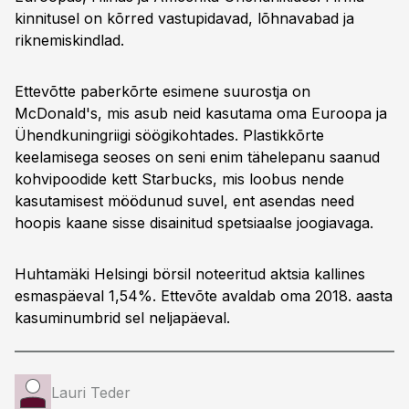
kinnitusel on kõrred vastupidavad, lõhnavabad ja
riknemiskindlad.
Ettevõtte paberkõrte esimene suurostja on
McDonald's, mis asub neid kasutama oma Euroopa ja
Ühendkuningriigi söögikohtades. Plastikkõrte
keelamisega seoses on seni enim tähelepanu saanud
kohvipoodide kett Starbucks, mis loobus nende
kasutamisest möödunud suvel, ent asendas need
hoopis kaane sisse disainitud spetsiaalse joogiavaga.
Huhtamäki Helsingi börsil noteeritud aktsia kallines
esmaspäeval 1,54%. Ettevõte avaldab oma 2018. aasta
kasuminumbrid sel neljapäeval.
Lauri Teder