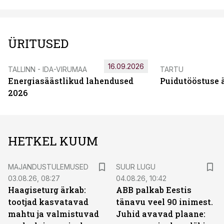
ÜRITUSED
16.09.2026
TALLINN - IDA-VIRUMAA
TARTU
Energiasäästlikud lahendused
Puidutööstuse 
2026
HETKEL KUUM
MAJANDUSTULEMUSED
SUUR LUGU
03.08.26, 08:27
04.08.26, 10:42
Haagiseturg ärkab:
ABB palkab Eestis
tootjad kasvatavad
tänavu veel 90 inimest.
mahtu ja valmistuvad
Juhid avavad plaane: