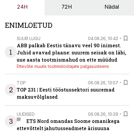
tööstuse automatiseerimislahenduste arendaja Smitech
24H
72H
Nädal
OÜ tegevjuht Sander Mitendorf.
ENIMLOETUD
SUUR LUGU
04.08.26, 10:42
ABB palkab Eestis tänavu veel 90 inimest.
1
Juhid avavad plaane: suurem seisak on läbi,
uue aasta tootmismahud on ette müüdud
Ettevõte muutis tootmistöötajate palgasüsteemi
TOP
06.08.26, 13:07
2
TOP 231 | Eesti tööstussektori suuremad
maksuvõlglased
UUDISED
06.08.26, 10:29
3
ETS Nord omandas Soome omanikega
ettevõttelt jahutusseadmete ärisuuna