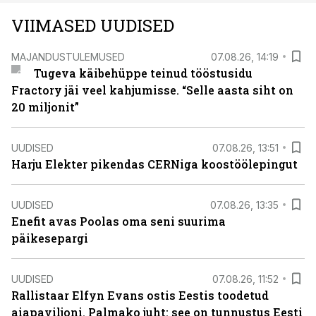
VIIMASED UUDISED
MAJANDUSTULEMUSED
07.08.26, 14:19
Tugeva käibehüppe teinud tööstusidu
Fractory jäi veel kahjumisse. “Selle aasta siht on
20 miljonit”
UUDISED
07.08.26, 13:51
Harju Elekter pikendas CERNiga koostöölepingut
UUDISED
07.08.26, 13:35
Enefit avas Poolas oma seni suurima
päikesepargi
UUDISED
07.08.26, 11:52
Rallistaar Elfyn Evans ostis Eestis toodetud
aiapaviljoni. Palmako juht: see on tunnustus Eesti