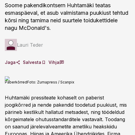
Soome pakendikontsern Huhtamäki teatas
esmaspäeval, et asub valmistama puukiust tehtud
kõrsi ning tarnima neid suurtele toidukettidele
nagu McDonald's.
Lauri Teder
Jaga
Salvesta
Vihja
Paberkõrred
Foto:
Zumapress / Scanpix
Huhtamäki pressiteate kohaselt on paberist
joogikõrred ja nende pakendid toodetud puukiust, mis
pärineb kestlikult hallatud metsadest, ning töödeldud
kõrgeimatele ohutusstandarditele vastavalt. Toodang
on saanud järelevalveametite ametliku heakskiidu
Euroopas, Hiinas ja Ameerika Ühendriikides. Firma