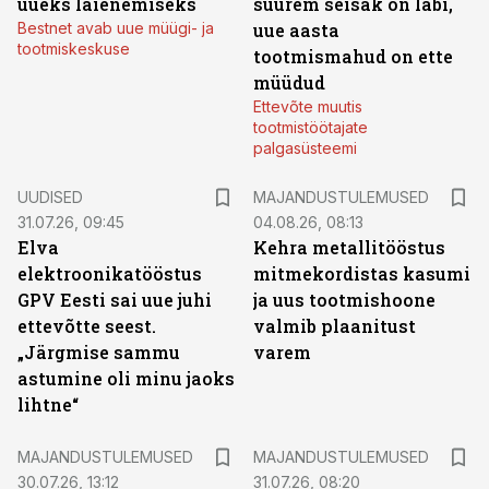
uueks laienemiseks
suurem seisak on läbi,
Bestnet avab uue müügi- ja
uue aasta
tootmiskeskuse
tootmismahud on ette
müüdud
Ettevõte muutis
tootmistöötajate
palgasüsteemi
UUDISED
MAJANDUSTULEMUSED
31.07.26, 09:45
04.08.26, 08:13
Elva
Kehra metallitööstus
elektroonikatööstus
mitmekordistas kasumi
GPV Eesti sai uue juhi
ja uus tootmishoone
ettevõtte seest.
valmib plaanitust
„Järgmise sammu
varem
astumine oli minu jaoks
lihtne“
MAJANDUSTULEMUSED
MAJANDUSTULEMUSED
30.07.26, 13:12
31.07.26, 08:20