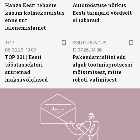
Hanza Eesti tehaste
Autotööstuse nõrkus
kasum kolmekordistus
Eesti tarnijaid võrdselt
enne uut
ei tabanud
laienemislainet
ST
TOP
SISUTURUNDUS
06.08.26, 13:07
13.07.26, 14:36
TOP 231 | Eesti
Pakendamisliini edu
tööstussektori
algab tootmisprotsessi
suuremad
mõistmisest, mitte
maksuvõlglased
roboti valimisest