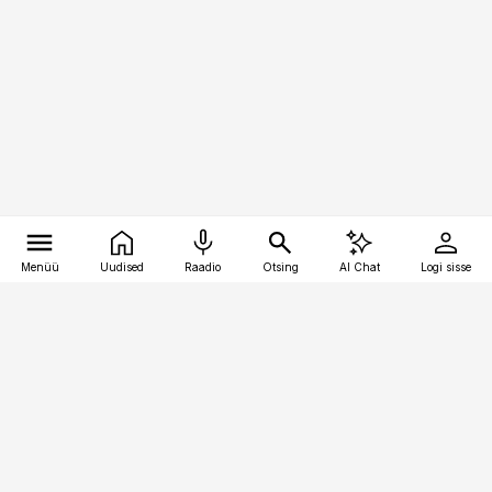
Menüü
Uudised
Raadio
Otsing
AI Chat
Logi sisse
Vana-Lõuna 39/1, 19094 Tallinn
(+372) 667 0111
toostusuudised@toostusuudised.ee
Telli
Reklaam