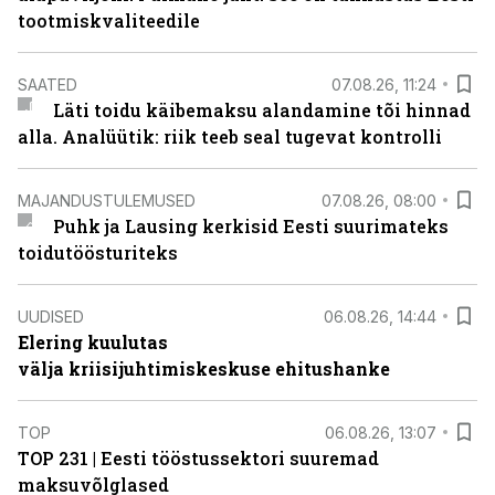
tootmiskvaliteedile
SAATED
07.08.26, 11:24
Läti toidu käibemaksu alandamine tõi hinnad
alla. Analüütik: riik teeb seal tugevat kontrolli
MAJANDUSTULEMUSED
07.08.26, 08:00
Puhk ja Lausing kerkisid Eesti suurimateks
toidutöösturiteks
UUDISED
06.08.26, 14:44
Elering kuulutas
välja kriisijuhtimiskeskuse ehitushanke
TOP
06.08.26, 13:07
TOP 231 | Eesti tööstussektori suuremad
maksuvõlglased