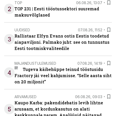
TOP
06.08.26, 13:07
2
TOP 231 | Eesti tööstussektori suuremad
maksuvõlglased
UUDISED
07.08.26, 11:52
Rallistaar Elfyn Evans ostis Eestis toodetud
3
aiapaviljoni. Palmako juht: see on tunnustus
Eesti tootmiskvaliteedile
MAJANDUSTULEMUSED
07.08.26, 14:19
Tugeva käibehüppe teinud tööstusidu
4
Fractory jäi veel kahjumisse. “Selle aasta siht
on 20 miljonit”
ARVAMUSED
06.08.26, 09:03
Kaupo Karba: pakendidebatis levib lihtne
5
arusaam, et korduskasutus on alati
keskkonnale parem. Analüüsid näitavad