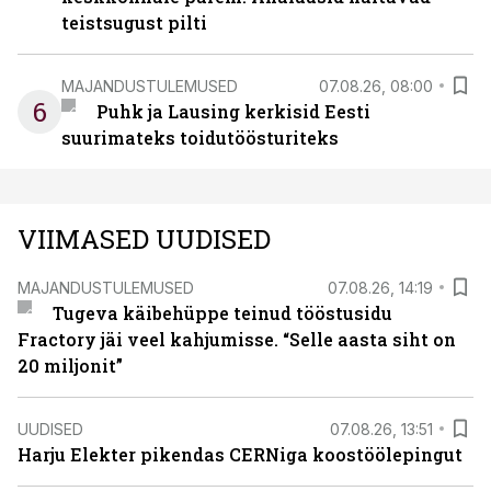
teistsugust pilti
MAJANDUSTULEMUSED
07.08.26, 08:00
6
Puhk ja Lausing kerkisid Eesti
suurimateks toidutöösturiteks
VIIMASED UUDISED
MAJANDUSTULEMUSED
07.08.26, 14:19
Tugeva käibehüppe teinud tööstusidu
Fractory jäi veel kahjumisse. “Selle aasta siht on
20 miljonit”
UUDISED
07.08.26, 13:51
Harju Elekter pikendas CERNiga koostöölepingut