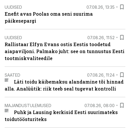
UUDISED
07.08.26, 13:35
Enefit avas Poolas oma seni suurima
päikesepargi
UUDISED
07.08.26, 11:52
Rallistaar Elfyn Evans ostis Eestis toodetud
aiapaviljoni. Palmako juht: see on tunnustus Eesti
tootmiskvaliteedile
SAATED
07.08.26, 11:24
Läti toidu käibemaksu alandamine tõi hinnad
alla. Analüütik: riik teeb seal tugevat kontrolli
MAJANDUSTULEMUSED
07.08.26, 08:00
Puhk ja Lausing kerkisid Eesti suurimateks
toidutöösturiteks