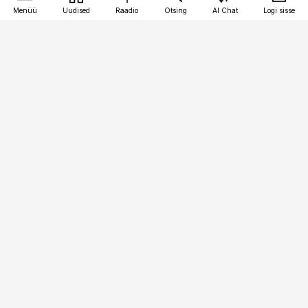
Menüü
Uudised
Raadio
Otsing
AI Chat
Logi sisse
Vana-Lõuna 39/1, 19094 Tallinn
(+372) 667 0111
toostusuudised@toostusuudised.ee
Telli
Reklaam
Firmast
Sisu kasutamisõigused
Ajakirjaniku
eetikakoodeks
Üldtingimused
Privaatsustingimused
Küpsiste poliitika
KKK
Eesti Meediaettevõtete
Eelistuste haldamine
Liit