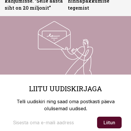
kahjumisse. “Selle aasta
hinnapakkumise
siht on 20 miljonit”
tegemist
LIITU UUDISKIRJAGA
Telli uudiskiri ning saad oma postkasti päeva
olulisemad uudised.
Liitun