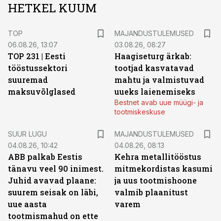
HETKEL KUUM
TOP
MAJANDUSTULEMUSED
06.08.26, 13:07
03.08.26, 08:27
TOP 231 | Eesti
Haagiseturg ärkab:
tööstussektori
tootjad kasvatavad
suuremad
mahtu ja valmistuvad
maksuvõlglased
uueks laienemiseks
Bestnet avab uue müügi- ja
tootmiskeskuse
SUUR LUGU
MAJANDUSTULEMUSED
04.08.26, 10:42
04.08.26, 08:13
ABB palkab Eestis
Kehra metallitööstus
tänavu veel 90 inimest.
mitmekordistas kasumi
Juhid avavad plaane:
ja uus tootmishoone
suurem seisak on läbi,
valmib plaanitust
uue aasta
varem
tootmismahud on ette