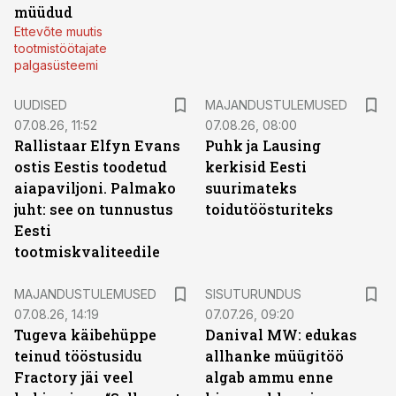
müüdud
Ettevõte muutis
tootmistöötajate
palgasüsteemi
UUDISED
MAJANDUSTULEMUSED
07.08.26, 11:52
07.08.26, 08:00
Rallistaar Elfyn Evans
Puhk ja Lausing
ostis Eestis toodetud
kerkisid Eesti
aiapaviljoni. Palmako
suurimateks
juht: see on tunnustus
toidutöösturiteks
Eesti
tootmiskvaliteedile
ST
MAJANDUSTULEMUSED
SISUTURUNDUS
07.08.26, 14:19
07.07.26, 09:20
Tugeva käibehüppe
Danival MW: edukas
teinud tööstusidu
allhanke müügitöö
Fractory jäi veel
algab ammu enne