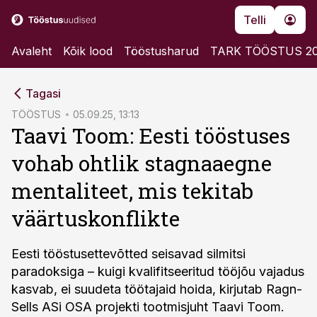
Telli
Avaleht
Kõik lood
Tööstusharud
TARK TÖÖSTUS 2
cebook
Tagasi
Twitter)
TÖÖSTUS
05.09.25, 13:13
Taavi Toom: Eesti tööstuses
kedIn
vohab ohtlik stagnaaegne
ail
mentaliteet, mis tekitab
k
väärtuskonflikte
Eesti tööstusettevõtted seisavad silmitsi
paradoksiga – kuigi kvalifitseeritud tööjõu vajadus
kasvab, ei suudeta töötajaid hoida, kirjutab Ragn-
Sells ASi OSA projekti tootmisjuht Taavi Toom.