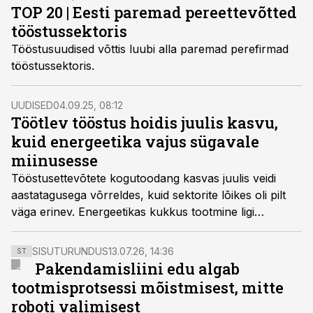
TOP 20 | Eesti paremad pereettevõtted
tööstussektoris
Tööstusuudised võttis luubi alla paremad perefirmad
tööstussektoris.
UUDISED
04.09.25, 08:12
Töötlev tööstus hoidis juulis kasvu,
kuid energeetika vajus sügavale
miinusesse
Tööstusettevõtete kogutoodang kasvas juulis veidi
aastatagusega võrreldes, kuid sektorite lõikes oli pilt
väga erinev. Energeetikas kukkus tootmine ligi
kolmandiku võrra.
SISUTURUNDUS
13.07.26, 14:36
ST
Pakendamisliini edu algab
tootmisprotsessi mõistmisest, mitte
roboti valimisest