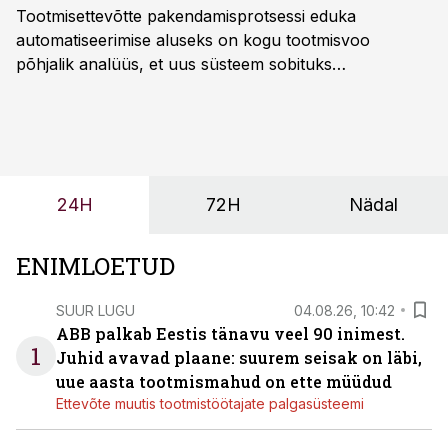
Tootmisettevõtte pakendamisprotsessi eduka
automatiseerimise aluseks on kogu tootmisvoo
põhjalik analüüs, et uus süsteem sobituks
olemasolevasse keskkonda, aitaks vähendada
tööjõuvajadust ning oleks valmis ka ettevõtte
tulevasteks arenguteks. Lihtsalt roboti lisamine
enamasti oodatud tulemust ei too, nendib tootmise ja
tööstuse automatiseerimislahenduste arendaja Smitech
24H
72H
Nädal
OÜ tegevjuht Sander Mitendorf.
ENIMLOETUD
SUUR LUGU
04.08.26, 10:42
ABB palkab Eestis tänavu veel 90 inimest.
1
Juhid avavad plaane: suurem seisak on läbi,
uue aasta tootmismahud on ette müüdud
Ettevõte muutis tootmistöötajate palgasüsteemi