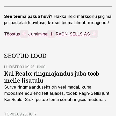
See teema pakub huvi?
Hakka neid märksõnu jälgima
ja saad alati teavituse, kui sel teemal ilmub midagi uut!
Tööstus
Juhtimine
RAGN-SELLS AS
SEOTUD LOOD
UUDISED
03.09.25, 16:00
Kai Realo: ringmajandus juba toob
meile lisatulu
Surve ringmajanduseks on veel madal, kuna
mõõdame edu endiselt asjades, tõdeb Ragn-Sellsi juht
Kai Realo. Siiski peitub tema sõnul ringses mudelis
lisatulu, mis tõuseb eriti esile majandusraskustes.
TOP
03.09.25, 10:17