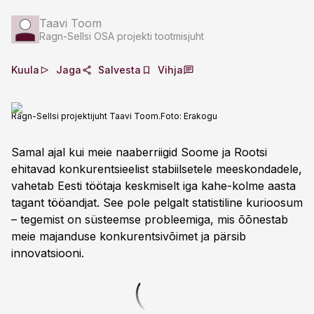
Taavi Toom
Ragn-Sellsi OSA projekti tootmisjuht
Kuula
Jaga
Salvesta
Vihja
Ragn-Sellsi projektijuht Taavi Toom.
Foto:
Erakogu
Samal ajal kui meie naaberriigid Soome ja Rootsi
ehitavad konkurentsieelist stabiilsetele meeskondadele,
vahetab Eesti töötaja keskmiselt iga kahe-kolme aasta
tagant tööandjat. See pole pelgalt statistiline kurioosum
– tegemist on süsteemse probleemiga, mis õõnestab
meie majanduse konkurentsivõimet ja pärsib
innovatsiooni.