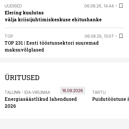
UUDISED
06.08.26, 14:44
Elering kuulutas
välja kriisijuhtimiskeskuse ehitushanke
TOP
06.08.26, 13:07
TOP 231 | Eesti tööstussektori suuremad
maksuvõlglased
ÜRITUSED
16.09.2026
TALLINN - IDA-VIRUMAA
TARTU
Energiasäästlikud lahendused
Puidutööstuse 
2026