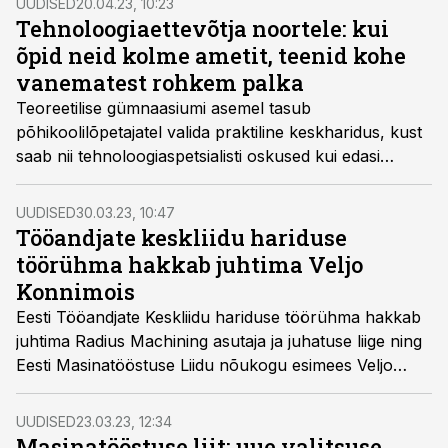
UUDISED
20.04.23, 10:23
tehnoloogiaettevõtte Radius Machining asutaja Veljo
Tehnoloogiaettevõtja noortele: kui
Konnimois, kellega räägime haridusest ja järelkasvust.
õpid neid kolme ametit, teenid kohe
vanematest rohkem palka
Teoreetilise gümnaasiumi asemel tasub
põhikoolilõpetajatel valida praktiline keskharidus, kust
saab nii tehnoloogiaspetsialisti oskused kui edasi
ülikooli minna, soovitab kosmose- ja
tuumatehnoloogia detaile valmistava Radius
UUDISED
30.03.23, 10:47
Machiningu asutaja Veljo Konnimois.
Tööandjate keskliidu hariduse
töörühma hakkab juhtima Veljo
Konnimois
Eesti Tööandjate Keskliidu hariduse töörühma hakkab
juhtima Radius Machining asutaja ja juhatuse liige ning
Eesti Masinatööstuse Liidu nõukogu esimees Veljo
Konnimois.
UUDISED
23.03.23, 12:34
Masinatööstuse liit: uue valitsuse