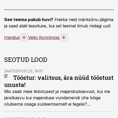
See teema pakub huvi?
Hakka neid märksõnu jälgima
ja saad alati teavituse, kui sel teemal ilmub midagi uut!
Haridus
Veljo Konnimois
SEOTUD LOOD
SAATED
01.05.23, 14:01
Tööstur: valitsus, ära nüüd tööstust
unusta!
Mis saab meie tööstusest ja majanduskasvust, kui me
järelkasvu kui majanduse vundamendi ühe kõige
olulisema osaga süsteemsemalt ei tegele?
"Tööstusuudised eetris" saates on külas Eesti
Masinatööstuse Liidu nõukogu esimees ja