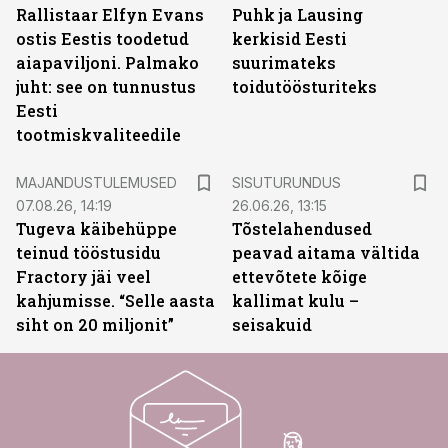
Rallistaar Elfyn Evans
Puhk ja Lausing
ostis Eestis toodetud
kerkisid Eesti
aiapaviljoni. Palmako
suurimateks
juht: see on tunnustus
toidutöösturiteks
Eesti
tootmiskvaliteedile
ST
MAJANDUSTULEMUSED
SISUTURUNDUS
07.08.26, 14:19
26.06.26, 13:15
Tugeva käibehüppe
Tõstelahendused
teinud tööstusidu
peavad aitama vältida
Fractory jäi veel
ettevõtete kõige
kahjumisse. “Selle aasta
kallimat kulu –
siht on 20 miljonit”
seisakuid