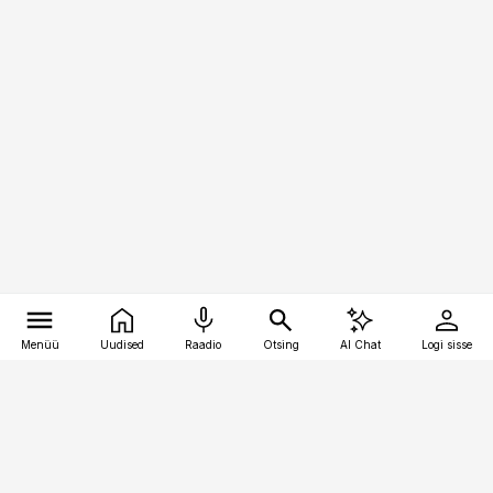
Menüü
Uudised
Raadio
Otsing
AI Chat
Logi sisse
Vana-Lõuna 39/1, 19094 Tallinn
(+372) 667 0111