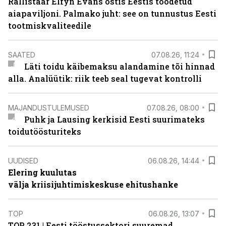
Rallistaar Elfyn Evans ostis Eestis toodetud
aiapaviljoni. Palmako juht: see on tunnustus Eesti
tootmiskvaliteedile
SAATED
07.08.26, 11:24
Läti toidu käibemaksu alandamine tõi hinnad
alla. Analüütik: riik teeb seal tugevat kontrolli
MAJANDUSTULEMUSED
07.08.26, 08:00
Puhk ja Lausing kerkisid Eesti suurimateks
toidutöösturiteks
UUDISED
06.08.26, 14:44
Elering kuulutas
välja kriisijuhtimiskeskuse ehitushanke
TOP
06.08.26, 13:07
TOP 231 | Eesti tööstussektori suuremad