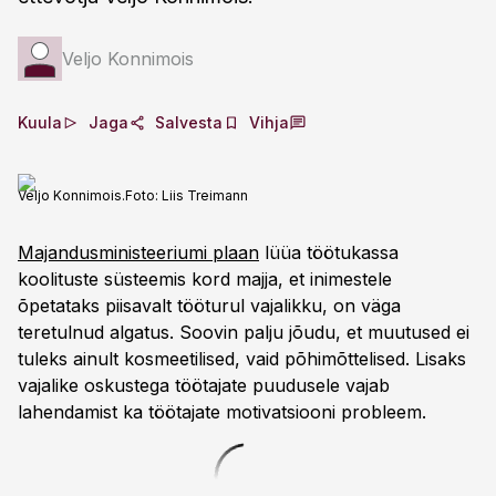
Veljo Konnimois
Kuula
Jaga
Salvesta
Vihja
Veljo Konnimois.
Foto:
Liis Treimann
Majandusministeeriumi plaan
lüüa töötukassa
koolituste süsteemis kord majja, et inimestele
õpetataks piisavalt tööturul vajalikku, on väga
teretulnud algatus. Soovin palju jõudu, et muutused ei
tuleks ainult kosmeetilised, vaid põhimõttelised. Lisaks
vajalike oskustega töötajate puudusele vajab
lahendamist ka töötajate motivatsiooni probleem.