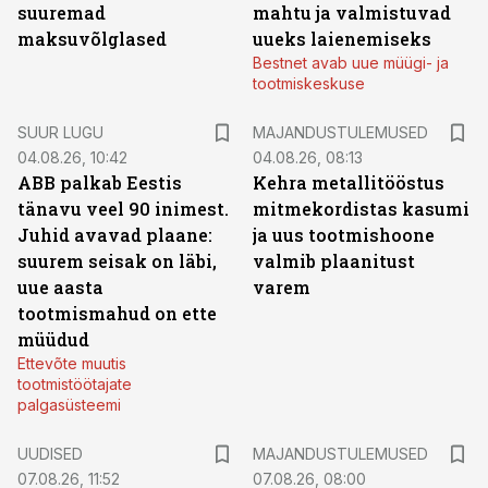
suuremad
mahtu ja valmistuvad
maksuvõlglased
uueks laienemiseks
Bestnet avab uue müügi- ja
tootmiskeskuse
SUUR LUGU
MAJANDUSTULEMUSED
04.08.26, 10:42
04.08.26, 08:13
ABB palkab Eestis
Kehra metallitööstus
tänavu veel 90 inimest.
mitmekordistas kasumi
Juhid avavad plaane:
ja uus tootmishoone
suurem seisak on läbi,
valmib plaanitust
uue aasta
varem
tootmismahud on ette
müüdud
Ettevõte muutis
tootmistöötajate
palgasüsteemi
UUDISED
MAJANDUSTULEMUSED
07.08.26, 11:52
07.08.26, 08:00