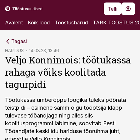
Telli
Avaleht
Kõik lood
Tööstusharud
TARK TÖÖSTUS 2
cebook
Tagasi
Twitter)
HARIDUS
14.08.23, 13:46
Veljo Konnimois: töötukassa
kedIn
rahaga võiks koolitada
ail
tagurpidi
k
Töötukassa ümberõppe loogika tuleks pöörata
teistpidi – esimene samm olgu tööotsija klapp
tulevase tööandjaga ning alles siis
koolitusprogrammi läbimine, soovitab Eesti
Tööandjate keskliidu hariduse töörühma juht,
ettevõtja Veljo Konnimois.