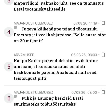
3
aiapaviljoni. Palmako juht: see on tunnustus
Eesti tootmiskvaliteedile
MAJANDUSTULEMUSED
07.08.26, 14:19
Tugeva käibehüppe teinud tööstusidu
4
Fractory jäi veel kahjumisse. “Selle aasta siht
on 20 miljonit”
ARVAMUSED
06.08.26, 09:03
Kaupo Karba: pakendidebatis levib lihtne
5
arusaam, et korduskasutus on alati
keskkonnale parem. Analüüsid näitavad
teistsugust pilti
MAJANDUSTULEMUSED
07.08.26, 08:00
6
Puhk ja Lausing kerkisid Eesti
suurimateks toidutöösturiteks