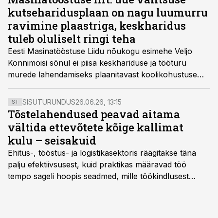
kutseharidusplaan on nagu luumurru
ravimine plaastriga, keskharidus
tuleb oluliselt ringi teha
Eesti Masinatööstuse Liidu nõukogu esimehe Veljo
Konnimoisi sõnul ei piisa keskhariduse ja tööturu
murede lahendamiseks plaanitavast koolikohustuse
pikendamisest, vaid üld- ja kutsekeskharidus tuleb liita,
et iga noor saaks nii spetsialistioskused kui ka
SISUTURUNDUS
26.06.26, 13:15
ST
võimaluse jätkata ülikoolis.
Tõstelahendused peavad aitama
vältida ettevõtete kõige kallimat
kulu – seisakuid
Ehitus-, tööstus- ja logistikasektoris räägitakse täna
palju efektiivsusest, kuid praktikas määravad töö
tempo sageli hoopis seadmed, mille töökindlusest
sõltub kogu objekti või tootmise sujuvus. Kui tõstuk
seisab, töö katkeb või masin ei vasta töötingimustele,
ei tähenda see ettevõtte jaoks ainult tehnilist