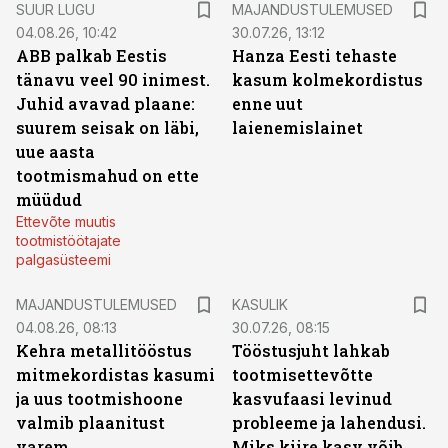
SUUR LUGU
MAJANDUSTULEMUSED
04.08.26, 10:42
30.07.26, 13:12
ABB palkab Eestis
Hanza Eesti tehaste
tänavu veel 90 inimest.
kasum kolmekordistus
Juhid avavad plaane:
enne uut
suurem seisak on läbi,
laienemislainet
uue aasta
tootmismahud on ette
müüdud
Ettevõte muutis
tootmistöötajate
palgasüsteemi
MAJANDUSTULEMUSED
KASULIK
04.08.26, 08:13
30.07.26, 08:15
Kehra metallitööstus
Tööstusjuht lahkab
mitmekordistas kasumi
tootmisettevõtte
ja uus tootmishoone
kasvufaasi levinud
valmib plaanitust
probleeme ja lahendusi.
varem
Miks kiire kasv võib