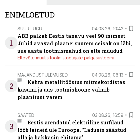
ENIMLOETUD
SUUR LUGU
04.08.26, 10:42
ABB palkab Eestis tänavu veel 90 inimest.
1
Juhid avavad plaane: suurem seisak on läbi,
uue aasta tootmismahud on ette müüdud
Ettevõte muutis tootmistöötajate palgasüsteemi
MAJANDUSTULEMUSED
04.08.26, 08:13
Kehra metallitööstus mitmekordistas
2
kasumi ja uus tootmishoone valmib
plaanitust varem
SAATED
03.08.26, 16:59
Eestis arendatud elektriline surfilaud
3
lööb laineid üle Euroopa. “Ladusin säästud
alla ja hakkasin ehitama”