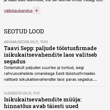
väliskaubandus
SEOTUD LOOD
ARVAMUSED
08.09.21, 11:00
Taavi Sepp: paljude tööstusfirmade
isikukaitsevahendite laos valitseb
segadus
Ootamatult paljudes suurtes ja tuntud, isegi
rahvusvaheliste omanikega Eesti tööstusfirmades
valitseb isikukaitsevahendite laos paras segadus.
Nutikama majandamise korral annaks aga kinnaste,
kaitseprillide, jalatsite ja muu pealt aastas kokku hoida
UUDISED
10.06.21, 11:31
üle 5000 euro, kirjutab ettevõtja ja Corpoweari juht
Isikukaitsevahendite müüja:
Taavi Sepp.
hinnatõus avab täiesti uued