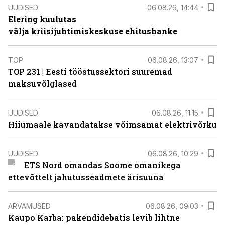
UUDISED
06.08.26, 14:44
Elering kuulutas
välja kriisijuhtimiskeskuse ehitushanke
TOP
06.08.26, 13:07
TOP 231 | Eesti tööstussektori suuremad
maksuvõlglased
UUDISED
06.08.26, 11:15
Hiiumaale kavandatakse võimsamat elektrivõrku
UUDISED
06.08.26, 10:29
ETS Nord omandas Soome omanikega
ettevõttelt jahutusseadmete ärisuuna
ARVAMUSED
06.08.26, 09:03
Kaupo Karba: pakendidebatis levib lihtne