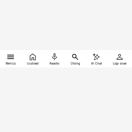
Menüü
Uudised
Raadio
Otsing
AI Chat
Logi sisse
Vana-Lõuna 39/1, 19094 Tallinn
(+372) 667 0111
toostusuudised@toostusuudised.ee
Telli
Reklaam
Firmast