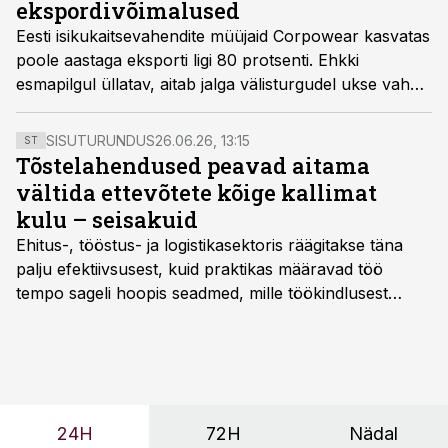
ekspordivõimalused
Eesti isikukaitsevahendite müüjaid Corpowear kasvatas
poole aastaga eksporti ligi 80 protsenti. Ehkki
esmapilgul üllatav, aitab jalga välisturgudel ukse vahele
saada globaalne toorainete hinnatõus, mis võib Eesti
ettevõtted ootamatult atraktiivseks muuta, teatab
SISUTURUNDUS
26.06.26, 13:15
ST
ettevõte.
Tõstelahendused peavad aitama
vältida ettevõtete kõige kallimat
kulu – seisakuid
Ehitus-, tööstus- ja logistikasektoris räägitakse täna
palju efektiivsusest, kuid praktikas määravad töö
tempo sageli hoopis seadmed, mille töökindlusest
sõltub kogu objekti või tootmise sujuvus. Kui tõstuk
seisab, töö katkeb või masin ei vasta töötingimustele,
ei tähenda see ettevõtte jaoks ainult tehnilist
probleemi, vaid otsest rahalist kulu, venivaid tähtaegu
ja suuremaid riske tööohutusele.
24H
72H
Nädal