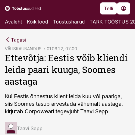
Telli
Avaleht
Kõik lood
Tööstusharud
TARK TÖÖSTUS 2
cebook
Tagasi
Twitter)
VÄLISKAUBANDUS
01.06.22, 07:00
Ettevõtja: Eestis võib kliendi
kedIn
leida paari kuuga, Soomes
ail
aastaga
k
Kui Eestis õnnestus klient leida kuu või paariga,
siis Soomes tasub arvestada vähemalt aastaga,
kirjutab Corpoweari tegevjuht Taavi Sepp.
Taavi Sepp