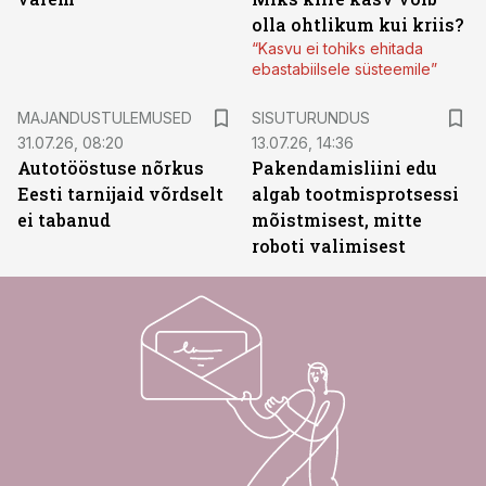
olla ohtlikum kui kriis?
“Kasvu ei tohiks ehitada
ebastabiilsele süsteemile”
ST
MAJANDUSTULEMUSED
SISUTURUNDUS
31.07.26, 08:20
13.07.26, 14:36
Autotööstuse nõrkus
Pakendamisliini edu
Eesti tarnijaid võrdselt
algab tootmisprotsessi
ei tabanud
mõistmisest, mitte
roboti valimisest