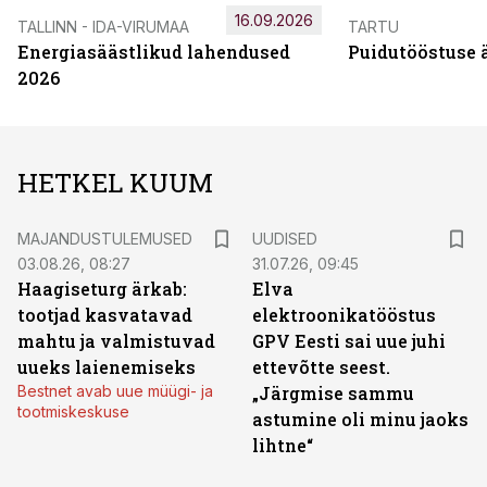
16.09.2026
TALLINN - IDA-VIRUMAA
TARTU
Energiasäästlikud lahendused
Puidutööstuse 
2026
HETKEL KUUM
MAJANDUSTULEMUSED
UUDISED
03.08.26, 08:27
31.07.26, 09:45
Haagiseturg ärkab:
Elva
tootjad kasvatavad
elektroonikatööstus
mahtu ja valmistuvad
GPV Eesti sai uue juhi
uueks laienemiseks
ettevõtte seest.
Bestnet avab uue müügi- ja
„Järgmise sammu
tootmiskeskuse
astumine oli minu jaoks
lihtne“