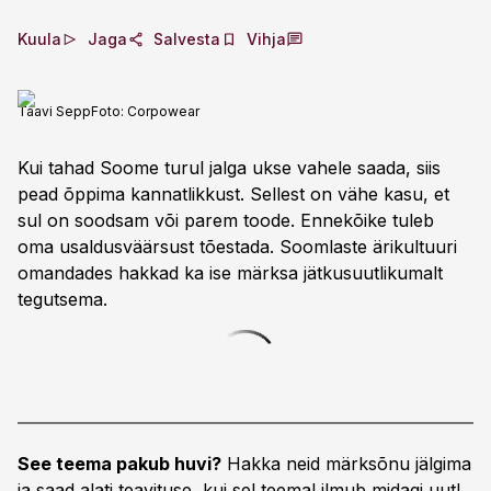
Kuula
Jaga
Salvesta
Vihja
Taavi Sepp
Foto:
Corpowear
Kui tahad Soome turul jalga ukse vahele saada, siis
pead õppima kannatlikkust. Sellest on vähe kasu, et
sul on soodsam või parem toode. Ennekõike tuleb
oma usaldusväärsust tõestada. Soomlaste ärikultuuri
omandades hakkad ka ise märksa jätkusuutlikumalt
tegutsema.
See teema pakub huvi?
Hakka neid märksõnu jälgima
ja saad alati teavituse, kui sel teemal ilmub midagi uut!