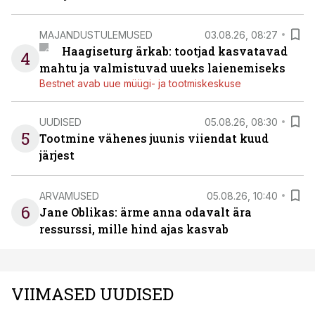
MAJANDUSTULEMUSED
03.08.26, 08:27
Haagiseturg ärkab: tootjad kasvatavad
4
mahtu ja valmistuvad uueks laienemiseks
Bestnet avab uue müügi- ja tootmiskeskuse
UUDISED
05.08.26, 08:30
5
Tootmine vähenes juunis viiendat kuud
järjest
ARVAMUSED
05.08.26, 10:40
6
Jane Oblikas: ärme anna odavalt ära
ressurssi, mille hind ajas kasvab
VIIMASED UUDISED