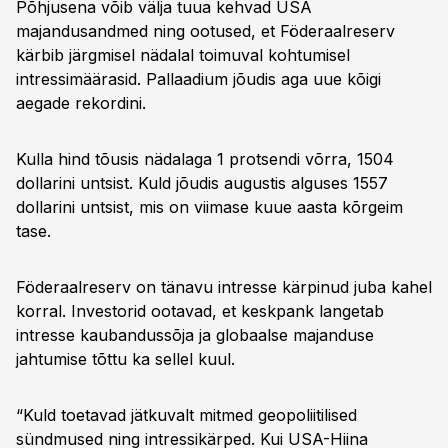
Põhjusena võib välja tuua kehvad USA
majandusandmed ning ootused, et Föderaalreserv
kärbib järgmisel nädalal toimuval kohtumisel
intressimäärasid. Pallaadium jõudis aga uue kõigi
aegade rekordini.
Kulla hind tõusis nädalaga 1 protsendi võrra, 1504
dollarini untsist. Kuld jõudis augustis alguses 1557
dollarini untsist, mis on viimase kuue aasta kõrgeim
tase.
Föderaalreserv on tänavu intresse kärpinud juba kahel
korral. Investorid ootavad, et keskpank langetab
intresse kaubandussõja ja globaalse majanduse
jahtumise tõttu ka sellel kuul.
“Kuld toetavad jätkuvalt mitmed geopoliitilised
sündmused ning intressikärped. Kui USA-Hiina