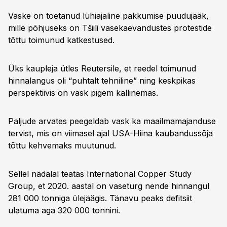
Vaske on toetanud lühiajaline pakkumise puudujääk,
mille põhjuseks on Tšiili vasekaevandustes protestide
tõttu toimunud katkestused.
Üks kaupleja ütles Reutersile, et reedel toimunud
hinnalangus oli “puhtalt tehniline” ning keskpikas
perspektiivis on vask pigem kallinemas.
Paljude arvates peegeldab vask ka maailmamajanduse
tervist, mis on viimasel ajal USA-Hiina kaubandussõja
tõttu kehvemaks muutunud.
Sellel nädalal teatas International Copper Study
Group, et 2020. aastal on vaseturg nende hinnangul
281 000 tonniga ülejäägis. Tänavu peaks defitsiit
ulatuma aga 320 000 tonnini.