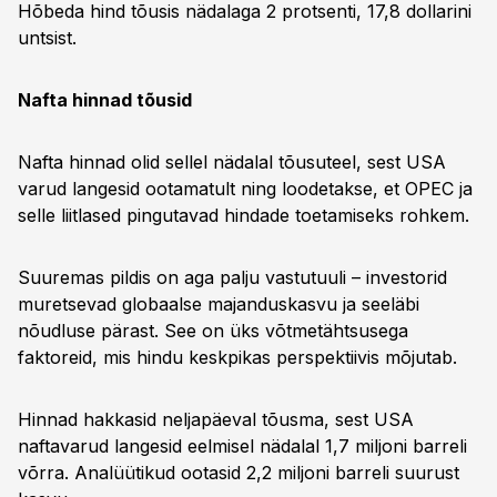
Hõbeda hind tõusis nädalaga 2 protsenti, 17,8 dollarini
untsist.
Nafta hinnad tõusid
Nafta hinnad olid sellel nädalal tõusuteel, sest USA
varud langesid ootamatult ning loodetakse, et OPEC ja
selle liitlased pingutavad hindade toetamiseks rohkem.
Suuremas pildis on aga palju vastutuuli – investorid
muretsevad globaalse majanduskasvu ja seeläbi
nõudluse pärast. See on üks võtmetähtsusega
faktoreid, mis hindu keskpikas perspektiivis mõjutab.
Hinnad hakkasid neljapäeval tõusma, sest USA
naftavarud langesid eelmisel nädalal 1,7 miljoni barreli
võrra. Analüütikud ootasid 2,2 miljoni barreli suurust