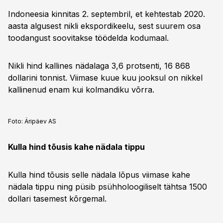
Indoneesia kinnitas 2. septembril, et kehtestab 2020.
aasta algusest nikli ekspordikeelu, sest suurem osa
toodangust soovitakse töödelda kodumaal.
Nikli hind kallines nädalaga 3,6 protsenti, 16 868
dollarini tonnist. Viimase kuue kuu jooksul on nikkel
kallinenud enam kui kolmandiku võrra.
Foto:
Äripäev AS
Kulla hind tõusis kahe nädala tippu
Kulla hind tõusis selle nädala lõpus viimase kahe
nädala tippu ning püsib psühholoogiliselt tähtsa 1500
dollari tasemest kõrgemal.