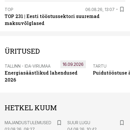
TOP
06.08.26, 13:07
TOP 231 | Eesti tööstussektori suuremad
maksuvõlglased
ÜRITUSED
16.09.2026
TALLINN - IDA-VIRUMAA
TARTU
Energiasäästlikud lahendused
Puidutööstuse 
2026
HETKEL KUUM
MAJANDUSTULEMUSED
SUUR LUGU
03.08.26, 08:27
04.08.26, 10:42