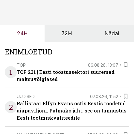
tööjõuvajadust ning oleks valmis ka ettevõtte
tulevasteks arenguteks. Lihtsalt roboti lisamine
enamasti oodatud tulemust ei too, nendib tootmise ja
tööstuse automatiseerimislahenduste arendaja Smitech
24H
72H
Nädal
OÜ tegevjuht Sander Mitendorf.
ENIMLOETUD
TOP
06.08.26, 13:07
1
TOP 231 | Eesti tööstussektori suuremad
maksuvõlglased
UUDISED
07.08.26, 11:52
Rallistaar Elfyn Evans ostis Eestis toodetud
2
aiapaviljoni. Palmako juht: see on tunnustus
Eesti tootmiskvaliteedile