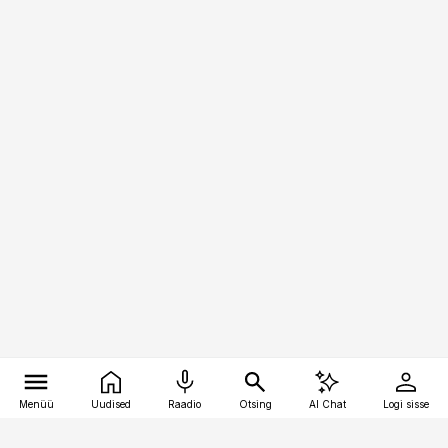
Menüü
Uudised
Raadio
Otsing
AI Chat
Logi sisse