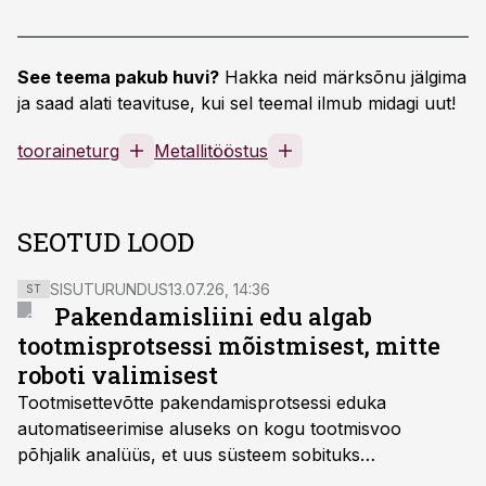
See teema pakub huvi?
Hakka neid märksõnu jälgima
ja saad alati teavituse, kui sel teemal ilmub midagi uut!
tooraineturg
Metallitööstus
SEOTUD LOOD
SISUTURUNDUS
13.07.26, 14:36
ST
Pakendamisliini edu algab
tootmisprotsessi mõistmisest, mitte
roboti valimisest
Tootmisettevõtte pakendamisprotsessi eduka
automatiseerimise aluseks on kogu tootmisvoo
põhjalik analüüs, et uus süsteem sobituks
olemasolevasse keskkonda, aitaks vähendada