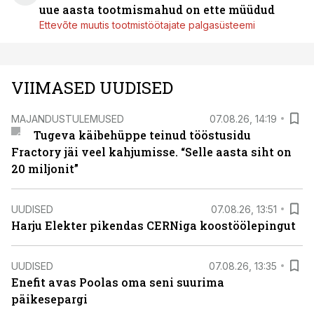
uue aasta tootmismahud on ette müüdud
Ettevõte muutis tootmistöötajate palgasüsteemi
VIIMASED UUDISED
MAJANDUSTULEMUSED
07.08.26, 14:19
Tugeva käibehüppe teinud tööstusidu
Fractory jäi veel kahjumisse. “Selle aasta siht on
20 miljonit”
UUDISED
07.08.26, 13:51
Harju Elekter pikendas CERNiga koostöölepingut
UUDISED
07.08.26, 13:35
Enefit avas Poolas oma seni suurima
päikesepargi