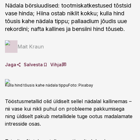
Nädala börsiuudised: tootmiskatkestused tõstsid
vase hinda; Hiina ostab niklit kokku; kulla hind
tõusis kahe nädala tippu; pallaadium jõudis uue
rekordini; nafta kallines ja bensiini hind tõuseb.
Mait Kraun
Jaga
Salvesta
Vihja
Kulla hind tõusis kahe nädala tippu
Foto:
Pixabay
Tööstusmetallid olid üldiselt sellel nädalal kallinemas –
nii vase kui nikli puhul on probleeme pakkumisega
ning üldiselt pakub metallidele tuge ootus madalamate
intresside osas.