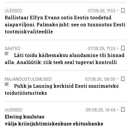
UUDISED
07.08.26, 11:52
Rallistaar Elfyn Evans ostis Eestis toodetud
aiapaviljoni. Palmako juht: see on tunnustus Eesti
tootmiskvaliteedile
SAATED
07.08.26, 11:24
Läti toidu käibemaksu alandamine tõi hinnad
alla. Analüütik: riik teeb seal tugevat kontrolli
MAJANDUSTULEMUSED
07.08.26, 08:00
Puhk ja Lausing kerkisid Eesti suurimateks
toidutöösturiteks
UUDISED
06.08.26, 14:44
Elering kuulutas
välja kriisijuhtimiskeskuse ehitushanke