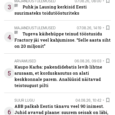
MAJANDUSTULEMUSED
07.08.26, 08:00
3
Puhk ja Lausing kerkisid Eesti
suurimateks toidutöösturiteks
MAJANDUSTULEMUSED
07.08.26, 14:19
Tugeva käibehüppe teinud tööstusidu
4
Fractory jäi veel kahjumisse. “Selle aasta siht
on 20 miljonit”
ARVAMUSED
06.08.26, 09:03
Kaupo Karba: pakendidebatis levib lihtne
5
arusaam, et korduskasutus on alati
keskkonnale parem. Analüüsid näitavad
teistsugust pilti
SUUR LUGU
04.08.26, 10:42
ABB palkab Eestis tänavu veel 90 inimest.
6
Juhid avavad plaane: suurem seisak on läbi,