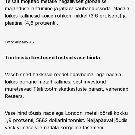
Teisalt mõjutab metalle negatiivselt globaalse
majanduse jahtumine ja jätkuv kaubandussõda. Nädala
lõikes kallinesid kõige rohkem nikkel (3,6 protsenti) ja
plaatina (4,6 protsenti).
Foto:
Äripäev AS
Tootmiskatkestused tõstsid vase hinda
Vasehinnad hakkasid reedel odavnema, aga nädala
lõikes punane metall kallines, sest investorid
muretsevad Tšiili tootmiskatkestuste pärast, vahendab
Reuters.
Vase hind tõusis nädalaga Londoni metallibörsil kokku
1,9 protsenti, 5882 dollarini tonnist. Neljapäeval jõudis
vask viimase viie nädala kõrgeima tasemeni.