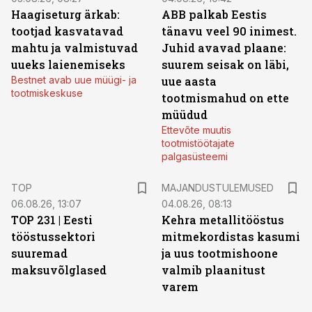
Haagiseturg ärkab:
ABB palkab Eestis
tootjad kasvatavad
tänavu veel 90 inimest.
mahtu ja valmistuvad
Juhid avavad plaane:
uueks laienemiseks
suurem seisak on läbi,
Bestnet avab uue müügi- ja
uue aasta
tootmiskeskuse
tootmismahud on ette
müüdud
Ettevõte muutis
tootmistöötajate
palgasüsteemi
TOP
MAJANDUSTULEMUSED
06.08.26, 13:07
04.08.26, 08:13
TOP 231 | Eesti
Kehra metallitööstus
tööstussektori
mitmekordistas kasumi
suuremad
ja uus tootmishoone
maksuvõlglased
valmib plaanitust
varem