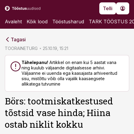
Telli
Avaleht
Kõik lood
Tööstusharud
TARK TÖÖSTUS 2
cebook
cebook
Tagasi
Twitter)
Twitter)
TOORAINETURG
25.10.19, 15:21
kedIn
kedIn
Tähelepanu!
Artikkel on enam kui 5 aastat vana
ning kuulub väljaande digitaalsesse arhiivi.
ail
ail
Väljaanne ei uuenda ega kaasajasta arhiveeritud
sisu, mistõttu võib olla vajalik kaasaegsete
k
k
allikatega tutvumine
Börs: tootmiskatkestused
tõstsid vase hinda; Hiina
ostab niklit kokku