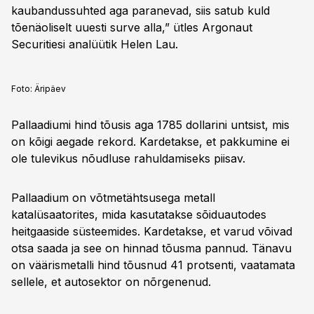
kaubandussuhted aga paranevad, siis satub kuld
tõenäoliselt uuesti surve alla,” ütles Argonaut
Securitiesi analüütik Helen Lau.
Foto:
Äripäev
Pallaadiumi hind tõusis aga 1785 dollarini untsist, mis
on kõigi aegade rekord. Kardetakse, et pakkumine ei
ole tulevikus nõudluse rahuldamiseks piisav.
Pallaadium on võtmetähtsusega metall
katalüsaatorites, mida kasutatakse sõiduautodes
heitgaaside süsteemides. Kardetakse, et varud võivad
otsa saada ja see on hinnad tõusma pannud. Tänavu
on väärismetalli hind tõusnud 41 protsenti, vaatamata
sellele, et autosektor on nõrgenenud.