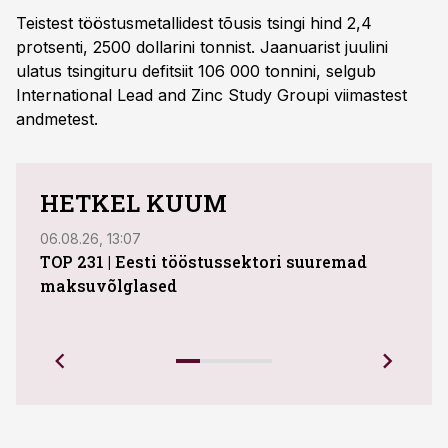
Teistest tööstusmetallidest tõusis tsingi hind 2,4
protsenti, 2500 dollarini tonnist. Jaanuarist juulini
ulatus tsingituru defitsiit 106 000 tonnini, selgub
International Lead and Zinc Study Groupi viimastest
andmetest.
HETKEL KUUM
06.08.26, 13:07
04.08
TOP 231 | Eesti tööstussektori suuremad
ABB 
maksuvõlglased
Juhi
uue 
Ettev