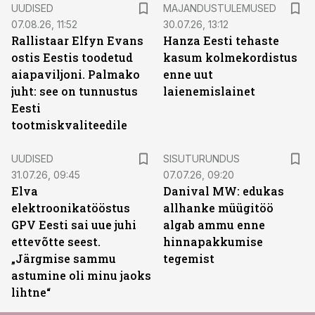
UUDISED
MAJANDUSTULEMUSED
07.08.26, 11:52
30.07.26, 13:12
Rallistaar Elfyn Evans
Hanza Eesti tehaste
ostis Eestis toodetud
kasum kolmekordistus
aiapaviljoni. Palmako
enne uut
juht: see on tunnustus
laienemislainet
Eesti
tootmiskvaliteedile
ST
UUDISED
SISUTURUNDUS
31.07.26, 09:45
07.07.26, 09:20
Elva
Danival MW: edukas
elektroonikatööstus
allhanke müügitöö
GPV Eesti sai uue juhi
algab ammu enne
ettevõtte seest.
hinnapakkumise
„Järgmise sammu
tegemist
astumine oli minu jaoks
lihtne“