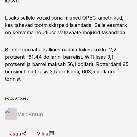
kasvu.
Lisaks sellele võtsid sõna mitmed OPECi ametnikud,
kes tahavad tootmiskärpeid laiendada. Selle eesmärk
on kehvema nõudluse väljavaate mõjusid tasandada.
Brenti toornafta kallines nädala lõikes kokku 2,2
protsenti, 61,44 dollarini barrelist. WTI lisas 3,1
protsenti ja barrel maksab 56,1 dollarit. Rotterdami 95
bensiini hind tõusis 3,5 protsenti, 603,5 dollarini
tonnist.
Foto:
Äripäev
Mait Kraun
Jaga
Vihja