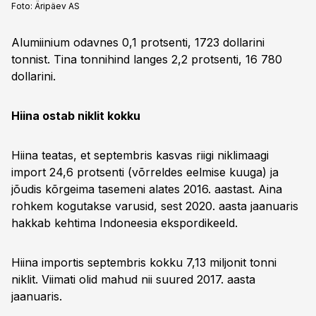
Foto:
Äripäev AS
Alumiinium odavnes 0,1 protsenti, 1723 dollarini
tonnist. Tina tonnihind langes 2,2 protsenti, 16 780
dollarini.
Hiina ostab niklit kokku
Hiina teatas, et septembris kasvas riigi niklimaagi
import 24,6 protsenti (võrreldes eelmise kuuga) ja
jõudis kõrgeima tasemeni alates 2016. aastast. Aina
rohkem kogutakse varusid, sest 2020. aasta jaanuaris
hakkab kehtima Indoneesia ekspordikeeld.
Hiina importis septembris kokku 7,13 miljonit tonni
niklit. Viimati olid mahud nii suured 2017. aasta
jaanuaris.