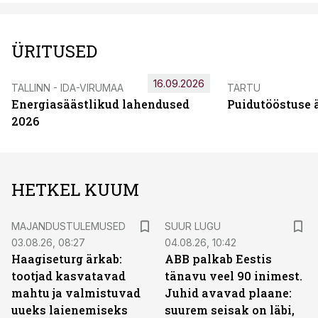
ÜRITUSED
16.09.2026
TALLINN - IDA-VIRUMAA
TARTU
Energiasäästlikud lahendused
Puidutööstuse 
2026
HETKEL KUUM
MAJANDUSTULEMUSED
SUUR LUGU
03.08.26, 08:27
04.08.26, 10:42
Haagiseturg ärkab:
ABB palkab Eestis
tootjad kasvatavad
tänavu veel 90 inimest.
mahtu ja valmistuvad
Juhid avavad plaane:
uueks laienemiseks
suurem seisak on läbi,