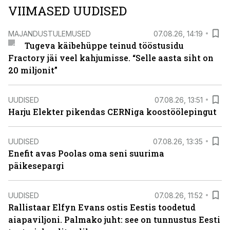
VIIMASED UUDISED
MAJANDUSTULEMUSED
07.08.26, 14:19
Tugeva käibehüppe teinud tööstusidu
Fractory jäi veel kahjumisse. “Selle aasta siht on
20 miljonit”
UUDISED
07.08.26, 13:51
Harju Elekter pikendas CERNiga koostöölepingut
UUDISED
07.08.26, 13:35
Enefit avas Poolas oma seni suurima
päikesepargi
UUDISED
07.08.26, 11:52
Rallistaar Elfyn Evans ostis Eestis toodetud
aiapaviljoni. Palmako juht: see on tunnustus Eesti