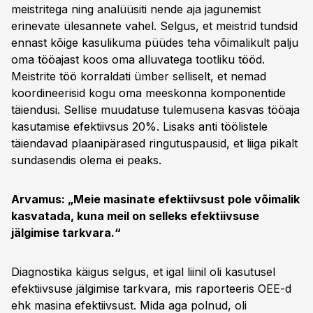
meistritega ning analüüsiti nende aja jagunemist
erinevate ülesannete vahel. Selgus, et meistrid tundsid
ennast kõige kasulikuma püüdes teha võimalikult palju
oma tööajast koos oma alluvatega tootliku tööd.
Meistrite töö korraldati ümber selliselt, et nemad
koordineerisid kogu oma meeskonna komponentide
täiendusi. Sellise muudatuse tulemusena kasvas tööaja
kasutamise efektiivsus 20%. Lisaks anti töölistele
täiendavad plaanipärased ringutuspausid, et liiga pikalt
sundasendis olema ei peaks.
Arvamus: „Meie masinate efektiivsust pole võimalik
kasvatada, kuna meil on selleks efektiivsuse
jälgimise tarkvara.“
Diagnostika käigus selgus, et igal liinil oli kasutusel
efektiivsuse jälgimise tarkvara, mis raporteeris OEE-d
ehk masina efektiivsust. Mida aga polnud, oli