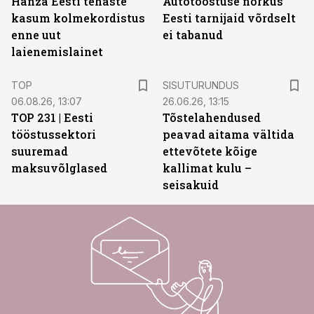
Hanza Eesti tehaste
Autotööstuse nõrkus
kasum kolmekordistus
Eesti tarnijaid võrdselt
enne uut
ei tabanud
laienemislainet
ST
TOP
SISUTURUNDUS
06.08.26, 13:07
26.06.26, 13:15
TOP 231 | Eesti
Tõstelahendused
tööstussektori
peavad aitama vältida
suuremad
ettevõtete kõige
maksuvõlglased
kallimat kulu –
seisakuid