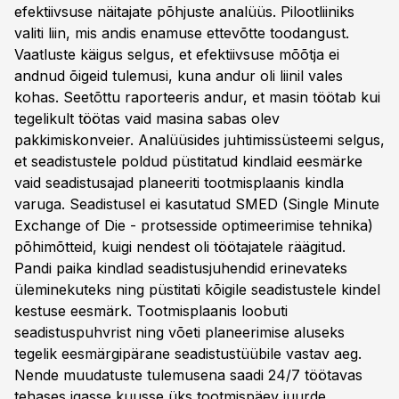
efektiivsuse näitajate põhjuste analüüs. Pilootliiniks
valiti liin, mis andis enamuse ettevõtte toodangust.
Vaatluste käigus selgus, et efektiivsuse mõõtja ei
andnud õigeid tulemusi, kuna andur oli liinil vales
kohas. Seetõttu raporteeris andur, et masin töötab kui
tegelikult töötas vaid masina sabas olev
pakkimiskonveier. Analüüsides juhtimissüsteemi selgus,
et seadistustele poldud püstitatud kindlaid eesmärke
vaid seadistusajad planeeriti tootmisplaanis kindla
varuga. Seadistusel ei kasutatud SMED (Single Minute
Exchange of Die - protsesside optimeerimise tehnika)
põhimõtteid, kuigi nendest oli töötajatele räägitud.
Pandi paika kindlad seadistusjuhendid erinevateks
üleminekuteks ning püstitati kõigile seadistustele kindel
kestuse eesmärk. Tootmisplaanis loobuti
seadistuspuhvrist ning võeti planeerimise aluseks
tegelik eesmärgipärane seadistustüübile vastav aeg.
Nende muudatuste tulemusena saadi 24/7 töötavas
tehases igasse kuusse üks tootmispäev juurde.