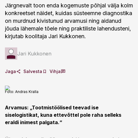
Järgnevalt toon enda kogemuste põhjal välja kolm
konkreetset näidet, kuidas süsteemne diagnostika
on murdnud kivistunud arvamusi ning aidanud
jõuda lähemale tõele ning praktiliste lahendusteni,
kirjutab koolitaja Jari Kukkonen.
Jari Kukkonen
Jaga
Salvesta
Vihja
Foto:
Andras Kralla
Arvamus: „Tootmistöölised teevad ise
siselogistikat, kuna ettevõttel pole raha selleks
eraldi inimest palgata.“