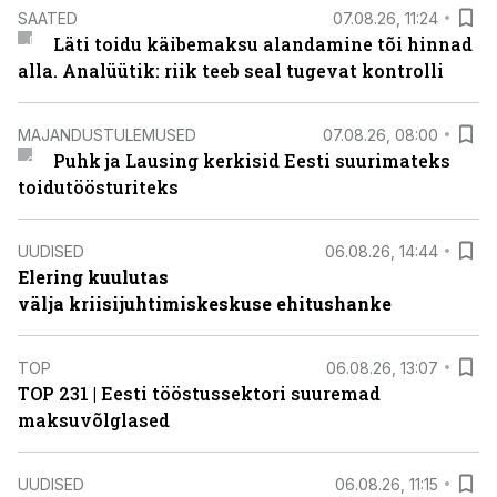
SAATED
07.08.26, 11:24
Läti toidu käibemaksu alandamine tõi hinnad
alla. Analüütik: riik teeb seal tugevat kontrolli
MAJANDUSTULEMUSED
07.08.26, 08:00
Puhk ja Lausing kerkisid Eesti suurimateks
toidutöösturiteks
UUDISED
06.08.26, 14:44
Elering kuulutas
välja kriisijuhtimiskeskuse ehitushanke
TOP
06.08.26, 13:07
TOP 231 | Eesti tööstussektori suuremad
maksuvõlglased
UUDISED
06.08.26, 11:15