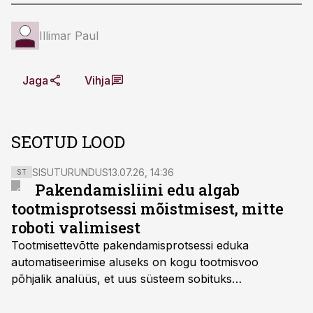
Illimar Paul
Jaga
Vihja
SEOTUD LOOD
SISUTURUNDUS
13.07.26, 14:36
ST
Pakendamisliini edu algab
tootmisprotsessi mõistmisest, mitte
roboti valimisest
Tootmisettevõtte pakendamisprotsessi eduka
automatiseerimise aluseks on kogu tootmisvoo
põhjalik analüüs, et uus süsteem sobituks
olemasolevasse keskkonda, aitaks vähendada
tööjõuvajadust ning oleks valmis ka ettevõtte