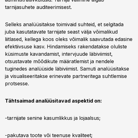
tarnijasuhete auditeerimisest.
Selleks analüüsitakse toimivaid suhteid, et selgitada
juba kasutatavate tarnijate seast välja võimalikud
liitlased, kellega koos oleks võimalik saavutada edasine
efektiivsuse kasv. Hindamiseks rakendatakse oluliste
küsimuste kavandamist, intervjuude läbiviimist,
otsustavate mõõdikute määratlemist ja nendele
tuginedes analüüside läbiviimist. Samuti analüüsitakse
ja visualiseeritakse erinevate partneritega suhtlemise
protsesse.
Tähtsaimad analüüsitavad aspektid on:
-tarnijate senine kasumlikkus ja lojaalsus;
-pakutava toote või teenuse kvaliteet;