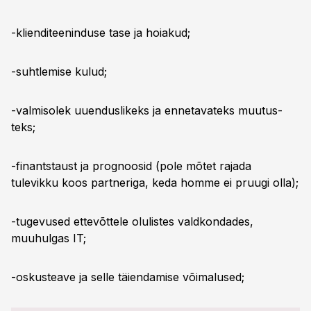
-klienditeeninduse tase ja hoiakud;
-suhtlemise kulud;
-valmisolek uuenduslikeks ja ennetavateks muutus­
teks;
-finantstaust ja prognoosid (pole mõtet rajada
tulevikku koos partneriga, keda homme ei pruugi olla);
-tugevused ettevõttele olulistes valdkondades,
muuhulgas IT;
-oskusteave ja selle täiendamise võimalused;