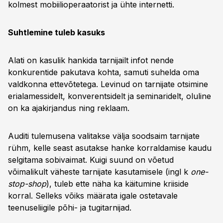
kolmest mobiilioperaatorist ja ühte internetti.
Suhtlemine tuleb kasuks
Alati on kasulik hankida tarnijailt infot nende
konkurentide pakutava kohta, samuti suhelda oma
valdkonna ettevõtetega. Levinud on tarnijate otsimine
erialamessidelt, konverentsidelt ja seminaridelt, oluline
on ka ajakirjandus ning reklaam.
Auditi tulemusena valitakse välja soodsaim tarnijate
rühm, kelle seast asutakse hanke korraldamise kaudu
selgitama sobivaimat. Kuigi suund on võetud
võimalikult väheste tarnijate kasutamisele (ingl k
one-
stop-shop
), tuleb ette näha ka käitumine kriiside
korral. Selleks võiks määrata igale ostetavale
teenuseliigile põhi- ja tugitarnijad.