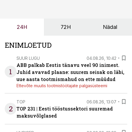
tulevasteks arenguteks. Lihtsalt roboti lisamine
enamasti oodatud tulemust ei too, nendib tootmise ja
tööstuse automatiseerimislahenduste arendaja Smitech
24H
72H
Nädal
OÜ tegevjuht Sander Mitendorf.
ENIMLOETUD
SUUR LUGU
04.08.26, 10:42
ABB palkab Eestis tänavu veel 90 inimest.
1
Juhid avavad plaane: suurem seisak on läbi,
uue aasta tootmismahud on ette müüdud
Ettevõte muutis tootmistöötajate palgasüsteemi
TOP
06.08.26, 13:07
2
TOP 231 | Eesti tööstussektori suuremad
maksuvõlglased