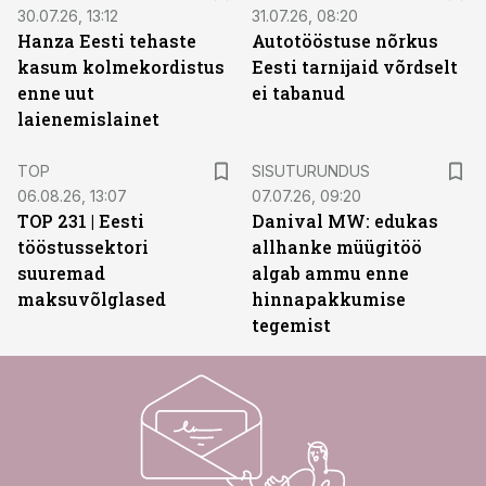
30.07.26, 13:12
31.07.26, 08:20
Hanza Eesti tehaste
Autotööstuse nõrkus
kasum kolmekordistus
Eesti tarnijaid võrdselt
enne uut
ei tabanud
laienemislainet
ST
TOP
SISUTURUNDUS
06.08.26, 13:07
07.07.26, 09:20
TOP 231 | Eesti
Danival MW: edukas
tööstussektori
allhanke müügitöö
suuremad
algab ammu enne
maksuvõlglased
hinnapakkumise
tegemist