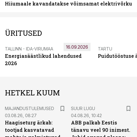
Hiiumaale kavandatakse võimsamat elektrivõrku
ÜRITUSED
16.09.2026
TALLINN - IDA-VIRUMAA
TARTU
Energiasäästlikud lahendused
Puidutööstuse 
2026
HETKEL KUUM
MAJANDUSTULEMUSED
SUUR LUGU
03.08.26, 08:27
04.08.26, 10:42
Haagiseturg ärkab:
ABB palkab Eestis
tootjad kasvatavad
tänavu veel 90 inimest.