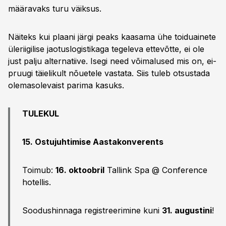
määravaks turu väiksus.
Näiteks kui plaani järgi peaks kaasama ühe toiduainete
üleriigilise jaotuslogistikaga tegeleva ettevõtte, ei ole
just palju alternatiive. Isegi need võimalused mis on, ei­
pruugi täielikult nõuetele vastata. Siis tuleb otsustada
olemasolevaist parima kasuks.
TULEKUL
15. Ostujuhtimise Aastakonverents
Toimub:
16. oktoobril
Tallink Spa @ Conference
hotellis.
Soodushinnaga registreerimine kuni
31. augustini
!