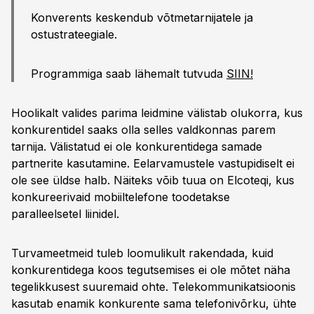
Konverents keskendub võtmetarnijatele ja
ostustrateegiale.
Programmiga saab lähemalt tutvuda
SIIN!
Hoolikalt valides parima leidmine välistab olukorra, kus
konkurentidel saaks olla selles valdkonnas parem
tarnija. Välistatud ei ole konkurentidega samade
partnerite kasutamine. Eelarvamustele vastupidiselt ei
ole see üldse halb. Näiteks võib tuua on Elcoteqi, kus
konkureerivaid mobiiltelefone toodetakse
paralleelsetel liinidel.
Turvameetmeid tuleb loomulikult rakendada, kuid
konkurentidega koos tegutsemises ei ole mõtet näha
tegelikkusest suuremaid ohte. Telekommunikatsioonis
kasutab enamik konkurente sama telefonivõrku, ühte