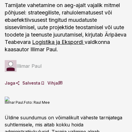
Tarnijate vahetamine on aeg-ajalt vajalik mitmel
põhjusel: strateegiliste, rahulolematusest või
ebaefektiivsusest tingitud muudatuste
sisseviimisel, uute projektide teostamisel või uute
toodete ja teenuste juurutamisel, kirjutab Äripäeva
Teabevara
Logistika ja Ekspordi
valdkonna
kaasautor Illimar Paul.
Illimar Paul
Jaga
Salvesta
Vihja
Illimar Paul.
Foto:
Raul Mee
Üldine suundumus on võimalikult väheste tarnijatega
suhtlemisele, mis aitab kokku hoida
administratiivkulusid. Tarnija valimine algab