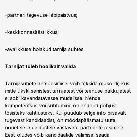
-partneri tegevuse läbipaistvus;
-keskkonnasäästlikkus;
-avalikkuse hoiakud tarnija suhtes.
Tarnijat tuleb hoolikalt valida
Tarnijasuhete analüüsimisel võib tekkida olukordi, kus
mitte ükski senistest tarnijatest või teenuse pakkujatest
ei sobi kavandatavasse mudelisse. Nende
kompetentsus või suhtumine on andnud põhjust
tõsisteks kahtlusteks. Kui puudub selge info piisavalt
tugevast kandidaadist, on möödapääsmatu uute,
nõuetele ja eel­dustele vastavate partnerite otsimine.
Eesti oludes võib kandidaatide valimisel saada