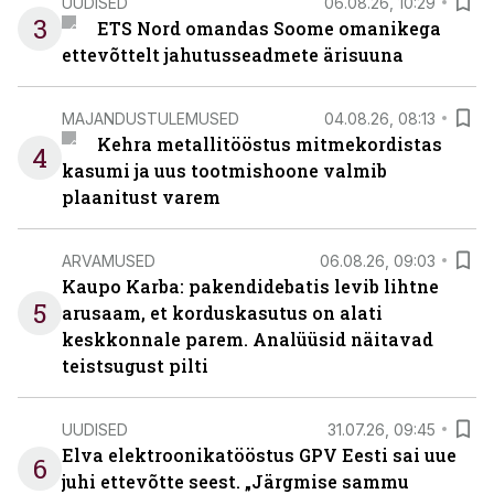
UUDISED
06.08.26, 10:29
3
ETS Nord omandas Soome omanikega
ettevõttelt jahutusseadmete ärisuuna
MAJANDUSTULEMUSED
04.08.26, 08:13
Kehra metallitööstus mitmekordistas
4
kasumi ja uus tootmishoone valmib
plaanitust varem
ARVAMUSED
06.08.26, 09:03
Kaupo Karba: pakendidebatis levib lihtne
5
arusaam, et korduskasutus on alati
keskkonnale parem. Analüüsid näitavad
teistsugust pilti
UUDISED
31.07.26, 09:45
Elva elektroonikatööstus GPV Eesti sai uue
6
juhi ettevõtte seest. „Järgmise sammu