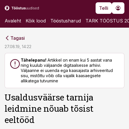
Telli
Avaleht
Kõik lood
Tööstusharud
TARK TÖÖSTUS 2
cebook
cebook
Tagasi
Twitter)
Twitter)
27.08.19, 14:22
kedIn
kedIn
Tähelepanu!
Artikkel on enam kui 5 aastat vana
ning kuulub väljaande digitaalsesse arhiivi.
ail
ail
Väljaanne ei uuenda ega kaasajasta arhiveeritud
sisu, mistõttu võib olla vajalik kaasaegsete
k
k
allikatega tutvumine
Usaldusväärse tarnija
leidmine nõuab tõsist
eeltööd