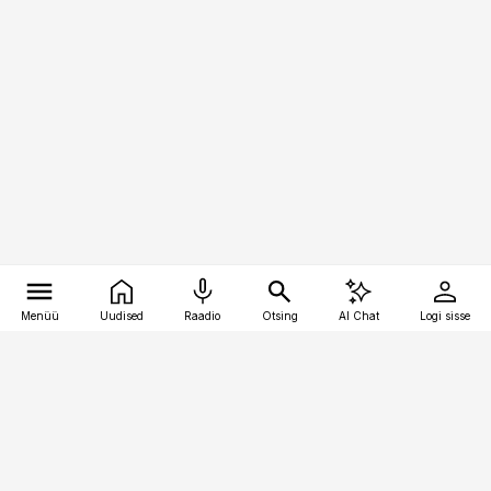
Menüü
Uudised
Raadio
Otsing
AI Chat
Logi sisse
Vana-Lõuna 39/1, 19094 Tallinn
(+372) 667 0111
toostusuudised@toostusuudised.ee