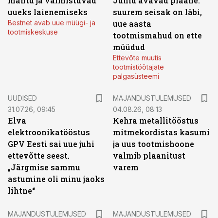
mahtu ja valmistuvad
Juhid avavad plaane:
uueks laienemiseks
suurem seisak on läbi,
Bestnet avab uue müügi- ja
uue aasta
tootmiskeskuse
tootmismahud on ette
müüdud
Ettevõte muutis
tootmistöötajate
palgasüsteemi
UUDISED
MAJANDUSTULEMUSED
31.07.26, 09:45
04.08.26, 08:13
Elva
Kehra metallitööstus
elektroonikatööstus
mitmekordistas kasumi
GPV Eesti sai uue juhi
ja uus tootmishoone
ettevõtte seest.
valmib plaanitust
„Järgmise sammu
varem
astumine oli minu jaoks
lihtne“
MAJANDUSTULEMUSED
MAJANDUSTULEMUSED