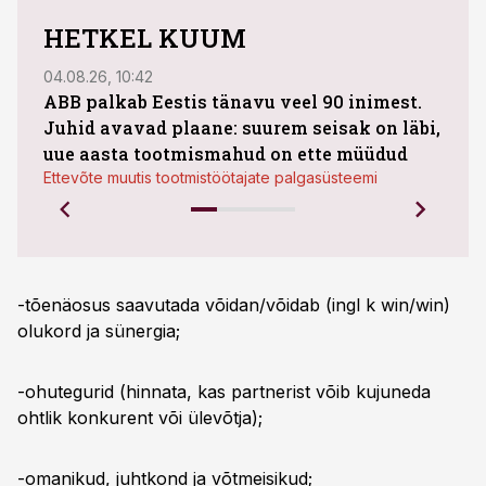
HETKEL KUUM
04.08.26, 10:42
04.08
ABB palkab Eestis tänavu veel 90 inimest.
Juhid avavad plaane: suurem seisak on läbi,
kasu
uue aasta tootmismahud on ette müüdud
plaa
Ettevõte muutis tootmistöötajate palgasüsteemi
-tõenäosus saavutada võidan/võidab (ingl k win/win)
olukord ja sünergia;
-ohutegurid (hinnata, kas partnerist võib kujuneda
ohtlik konkurent või ülevõtja);
-omanikud, juhtkond ja võtmeisikud;