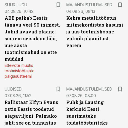
SUUR LUGU
MAJANDUSTULEMUSED
04.08.26, 10:42
04.08.26, 08:13
ABB palkab Eestis
Kehra metallitööstus
tänavu veel 90 inimest.
mitmekordistas kasumi
Juhid avavad plaane:
ja uus tootmishoone
suurem seisak on läbi,
valmib plaanitust
uue aasta
varem
tootmismahud on ette
müüdud
Ettevõte muutis
tootmistöötajate
palgasüsteemi
UUDISED
MAJANDUSTULEMUSED
07.08.26, 11:52
07.08.26, 08:00
Rallistaar Elfyn Evans
Puhk ja Lausing
ostis Eestis toodetud
kerkisid Eesti
aiapaviljoni. Palmako
suurimateks
juht: see on tunnustus
toidutöösturiteks