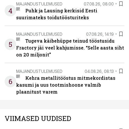
MAJANDUSTULEMUSED
07.08.26, 08:00
4
Puhk ja Lausing kerkisid Eesti
suurimateks toidutöösturiteks
MAJANDUSTULEMUSED
07.08.26, 14:19
Tugeva käibehüppe teinud tööstusidu
5
Fractory jäi veel kahjumisse. “Selle aasta siht
on 20 miljonit”
MAJANDUSTULEMUSED
04.08.26, 08:13
Kehra metallitööstus mitmekordistas
6
kasumi ja uus tootmishoone valmib
plaanitust varem
VIIMASED UUDISED