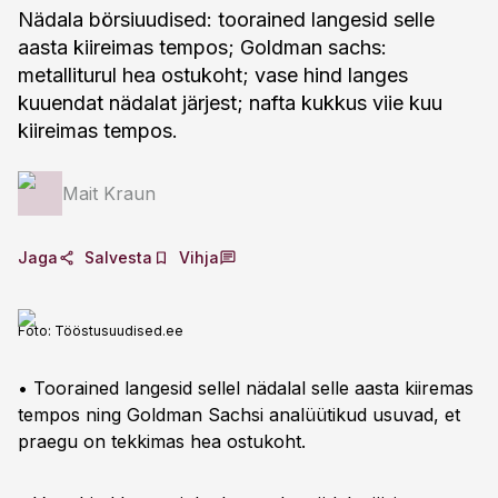
Nädala börsiuudised: toorained langesid selle
aasta kiireimas tempos; Goldman sachs:
metalliturul hea ostukoht; vase hind langes
kuuendat nädalat järjest; nafta kukkus viie kuu
kiireimas tempos.
Mait Kraun
Jaga
Salvesta
Vihja
Foto:
Tööstusuudised.ee
• Toorained langesid sellel nädalal selle aasta kiiremas
tempos ning Goldman Sachsi analüütikud usuvad, et
praegu on tekkimas hea ostukoht.