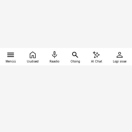
Menüü
Uudised
Raadio
Otsing
AI Chat
Logi sisse
Vana-Lõuna 39/1, 19094 Tallinn
(+372) 667 0111
toostusuudised@toostusuudised.ee
Telli
Reklaam
Firmast