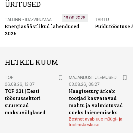
ÜRITUSED
16.09.2026
TALLINN - IDA-VIRUMAA
TARTU
Energiasäästlikud lahendused
Puidutööstuse 
2026
HETKEL KUUM
TOP
MAJANDUSTULEMUSED
06.08.26, 13:07
03.08.26, 08:27
TOP 231 | Eesti
Haagiseturg ärkab:
tööstussektori
tootjad kasvatavad
suuremad
mahtu ja valmistuvad
maksuvõlglased
uueks laienemiseks
Bestnet avab uue müügi- ja
tootmiskeskuse