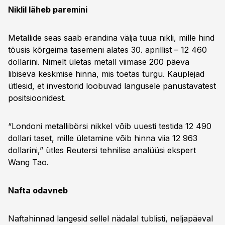
Niklil läheb paremini
Metallide seas saab erandina välja tuua nikli, mille hind
tõusis kõrgeima tasemeni alates 30. aprillist – 12 460
dollarini. Nimelt ületas metall viimase 200 päeva
libiseva keskmise hinna, mis toetas turgu. Kauplejad
ütlesid, et investorid loobuvad langusele panustavatest
positsioonidest.
“Londoni metallibörsi nikkel võib uuesti testida 12 490
dollari taset, mille ületamine võib hinna viia 12 963
dollarini,” ütles Reutersi tehnilise analüüsi ekspert
Wang Tao.
Nafta odavneb
Naftahinnad langesid sellel nädalal tublisti, neljapäeval