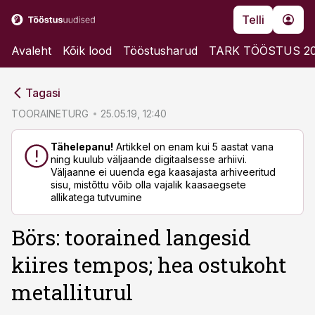
Telli
Avaleht
Kõik lood
Tööstusharud
TARK TÖÖSTUS 2
cebook
cebook
Tagasi
Twitter)
Twitter)
TOORAINETURG
25.05.19, 12:40
kedIn
kedIn
Tähelepanu!
Artikkel on enam kui 5 aastat vana
ning kuulub väljaande digitaalsesse arhiivi.
ail
ail
Väljaanne ei uuenda ega kaasajasta arhiveeritud
sisu, mistõttu võib olla vajalik kaasaegsete
k
k
allikatega tutvumine
Börs: toorained langesid
kiires tempos; hea ostukoht
metalliturul