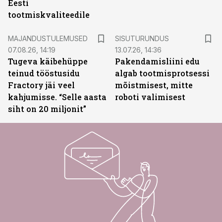
Eesti
tootmiskvaliteedile
ST
MAJANDUSTULEMUSED
SISUTURUNDUS
07.08.26, 14:19
13.07.26, 14:36
Tugeva käibehüppe
Pakendamisliini edu
teinud tööstusidu
algab tootmisprotsessi
Fractory jäi veel
mõistmisest, mitte
kahjumisse. “Selle aasta
roboti valimisest
siht on 20 miljonit”