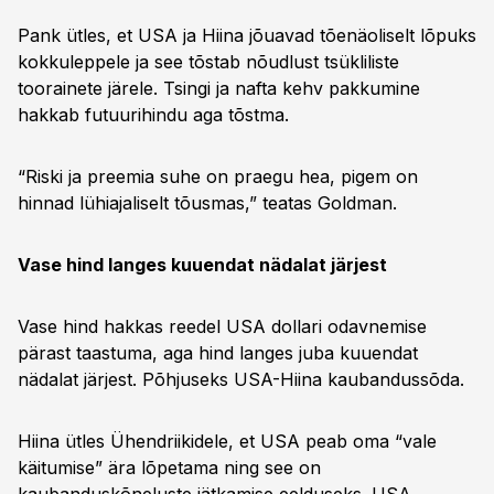
Pank ütles, et USA ja Hiina jõuavad tõenäoliselt lõpuks
kokkuleppele ja see tõstab nõudlust tsükliliste
toorainete järele. Tsingi ja nafta kehv pakkumine
hakkab futuurihindu aga tõstma.
“Riski ja preemia suhe on praegu hea, pigem on
hinnad lühiajaliselt tõusmas,” teatas Goldman.
Vase hind langes kuuendat nädalat järjest
Vase hind hakkas reedel USA dollari odavnemise
pärast taastuma, aga hind langes juba kuuendat
nädalat järjest. Põhjuseks USA-Hiina kaubandussõda.
Hiina ütles Ühendriikidele, et USA peab oma “vale
käitumise” ära lõpetama ning see on