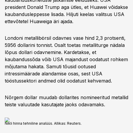
kaubanduskõneluste jätkamise eelduseks. USA
president Donald Trump aga ütles, et Huawei võidakse
kaubandusleppesse lisada. Hiljuti keelas valitsus USA
ettevõtetel Huaweiga äri ajada.
Londoni metallibörsil odavnes vase hind 2,3 protsenti,
5956 dollarini tonnist. Osalt toetas metalliturge nädala
lõpus dollari odavnemine. Kardetakse, et
kaubandussõda võib USA majandust oodatust rohkem
mõjutama hakata. Samuti tõusid ootused
intressimäärade alandamise osas, sest USA
tööstussektori andmed olid oodatust kehvemad.
Nõrgem dollar muudab dollarites nomineeritud metallid
teiste valuutade kasutajate jaoks odavamaks.
Nikli hinna tehniline analüüs. Allikas: Reuters.