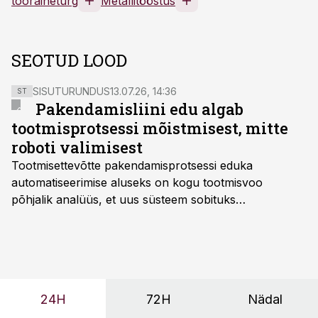
tooraineturg
Metallitööstus
SEOTUD LOOD
SISUTURUNDUS
13.07.26, 14:36
ST
Pakendamisliini edu algab
tootmisprotsessi mõistmisest, mitte
roboti valimisest
Tootmisettevõtte pakendamisprotsessi eduka
automatiseerimise aluseks on kogu tootmisvoo
põhjalik analüüs, et uus süsteem sobituks
olemasolevasse keskkonda, aitaks vähendada
tööjõuvajadust ning oleks valmis ka ettevõtte
tulevasteks arenguteks. Lihtsalt roboti lisamine
enamasti oodatud tulemust ei too, nendib tootmise ja
tööstuse automatiseerimislahenduste arendaja Smitech
24H
72H
Nädal
OÜ tegevjuht Sander Mitendorf.