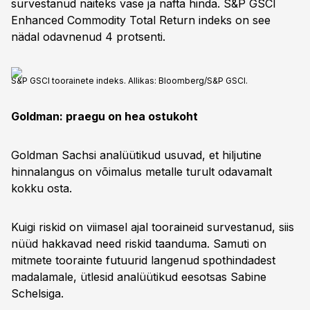
survestanud näiteks vase ja nafta hinda. S&P GSCI
Enhanced Commodity Total Return indeks on see
nädal odavnenud 4 protsenti.
S&P GSCI toorainete indeks. Allikas: Bloomberg/S&P GSCI.
Goldman: praegu on hea ostukoht
Goldman Sachsi analüütikud usuvad, et hiljutine
hinnalangus on võimalus metalle turult odavamalt
kokku osta.
Kuigi riskid on viimasel ajal tooraineid survestanud, siis
nüüd hakkavad need riskid taanduma. Samuti on
mitmete toorainte futuurid langenud spothindadest
madalamale, ütlesid analüütikud eesotsas Sabine
Schelsiga.