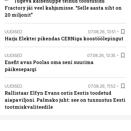
Tugeva käibehüppe teinud tööstusidu
Fractory jäi veel kahjumisse. “Selle aasta siht on
20 miljonit”
UUDISED
07.08.26, 13:51
Harju Elekter pikendas CERNiga koostöölepingut
UUDISED
07.08.26, 13:35
Enefit avas Poolas oma seni suurima
päikesepargi
UUDISED
07.08.26, 11:52
Rallistaar Elfyn Evans ostis Eestis toodetud
aiapaviljoni. Palmako juht: see on tunnustus Eesti
tootmiskvaliteedile