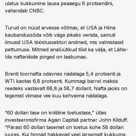
ulatus kukkumine lausa peaaegu 6 protsendini,
vahendab CNBC.
Turud on nüüd arvesse võtmas, et USA ja Hiina
kaubandussõda võib väga pikaks venida, samuti
ilmusid USA tööstussektori andmed, mis valmistasid
pettumuse. Mitmed analüütikud tõid ka välja, et Lähis-
Ida naftariikide pinged on laabumas.
Brenti toornafta odavnes nädalaga 5,4 protsenti ja
WTI kaotas 6,8 protsenti. Kummagi barrel maksis
reedeks vastavalt 68,8 ja 58,7 dollarit. Nafta jaoks on
tegemist viimase viie kuu kehveima nädalaga.
“60 dollari tase on kriitiline toetustase,” ütles
investeerimisfirma Again Capitali partner John Kilduff.
“Pärast 60 dollari tasemet on toetus kohe 58 dollari
juures. Kui hinnad hakkavad veel järsemalt kukkuma,