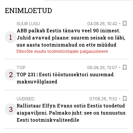
ENIMLOETUD
SUUR LUGU
04.08.26, 10:42
ABB palkab Eestis tänavu veel 90 inimest.
1
Juhid avavad plaane: suurem seisak on läbi,
uue aasta tootmismahud on ette müüdud
Ettevõte muutis tootmistöötajate palgasüsteemi
TOP
06.08.26, 13:07
2
TOP 231 | Eesti tööstussektori suuremad
maksuvõlglased
UUDISED
07.08.26, 11:52
Rallistaar Elfyn Evans ostis Eestis toodetud
3
aiapaviljoni. Palmako juht: see on tunnustus
Eesti tootmiskvaliteedile