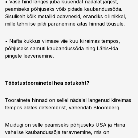
• Vase hind langes juba kuuendat nädalat järjest,
peamiseks põhjuseks võib pidada kaubandussõda.
Sisuliselt kõik metallid odavnesid, erandiks oli nikkel,
mille tehnilise pildi paranemine aitas hinnad tõusule.
• Nafta kukkus viimase viie kuu kiireimas tempos,
põhjuseks samuti kaubandussõda ning Lähis-Ida
pingete leevenemine.
Tööstustoorainetel hea ostukoht?
Toorainete hinnad on sellel nädalal langenud kiireimas
tempos alates detsembrist, vahendab Bloomberg.
Muidugi on selle peamiseks põhjuseks USA ja Hiina
vahelise kaubandussõja teravnemine, mis on