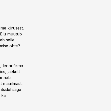
me kiirusest.
. Elu muutub
leb selle
amise ohte?
s, lennufirma
ics, jaekett
 annab
t maailmast.
tsidel sage
a ka