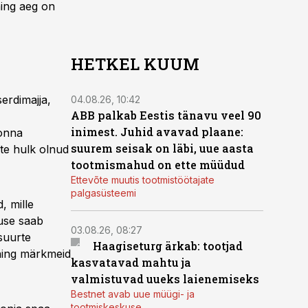
ing aeg on
HETKEL KUUM
erdimajja,
04.08.26, 10:42
ABB palkab Eestis tänavu veel 90
inimest. Juhid avavad plaane:
konna
suurem seisak on läbi, uue aasta
ate hulk olnud
tootmismahud on ette müüdud
Ettevõte muutis tootmistöötajate
palgasüsteemi
, mille
duse saab
03.08.26, 08:27
suurte
Haagiseturg ärkab: tootjad
 ning märkmeid
kasvatavad mahtu ja
valmistuvad uueks laienemiseks
Bestnet avab uue müügi- ja
tootmiskeskuse