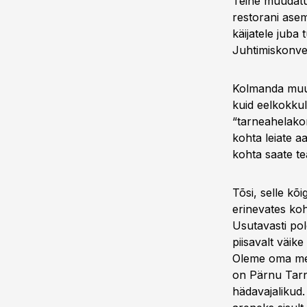
Teine muudatu
restorani ase
käijatele juba
Juhtimiskonver
Kolmanda muuda
kuid eelkokkul
“tarneahelakon
kohta leiate a
kohta saate tea
Tõsi, selle k
erinevates ko
Usutavasti pol
piisavalt väik
Oleme oma mee
on Pärnu Tarn
hädavajalikud