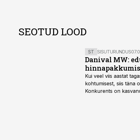
SEOTUD LOOD
ST
SISUTURUNDUS
07.0
Danival MW: ed
hinnapakkumis
Kui veel viis aastat tag
kohtumisest, siis tän
Konkurents on kasvanud,
tootmisvõimekuse või hi