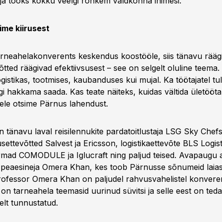
 ja tooks kokku veelgi rohkem valdkonna inimesi.
me kiirusest
rneahelakonverents keskendus koostööle, siis tänavu räägi
õtted räägivad efektiivsusest – see on selgelt oluline teema
ogistikas, tootmises, kaubanduses kui mujal. Ka töötajatel tu
i hakkama saada. Kas teate näiteks, kuidas vältida ületööt
ele otsime Pärnus lahendust.
n tänavu laval reisilennukite pardatoitlustaja LSG Sky Chef
usettevõtted Salvest ja Ericsson, logistikaettevõte BLS Logist
rmad COMODULE ja Iglucraft ning paljud teised. Avapaugu
 peaesineja Omera Khan, kes toob Pärnusse sõnumeid laias
ofessor Omera Khan on paljudel rahvusvahelistel konveren
 on tarneahela teemasid uurinud süvitsi ja selle eest on ted
elt tunnustatud.