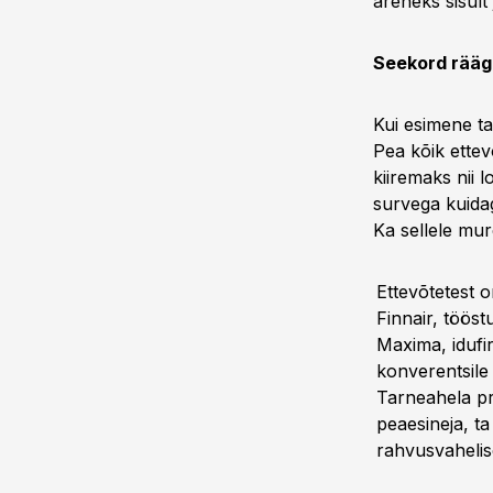
areneks sisult
Seekord räägi
Kui esimene ta
Pea kõik ettev
kiiremaks nii l
survega kuidag
Ka sellele mur
Ettevõtetest o
Finnair, tööst
Maxima, idufi
konverentsile
Tarneahela pr
peaesineja, ta
rahvusvahelis