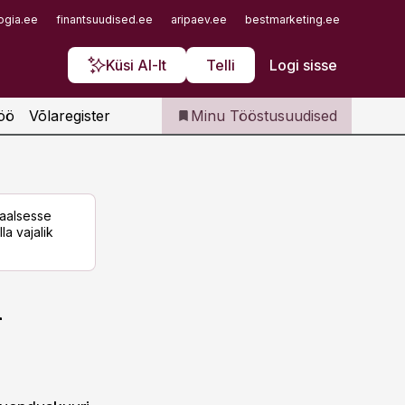
Iseteenindus
ogia.ee
finantsuudised.ee
aripaev.ee
bestmarketing.ee
finantsu
Telli Tööstusuudised
Küsi AI-lt
Telli
Logi sisse
öö
Võlaregister
Minu Tööstusuudised
taalsesse
la vajalik
i