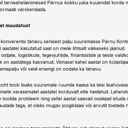
d tarneahelainimesed Pärnus kokku juba kuuendat korda n
formaati värskendada.
mat muudatust
e konverentsi tänavu senisest palju suuremasse Pärnu Konts
l aastatel kasutatud saal on meile lihtsalt väikeseks jäänud.
tjate, logistikute, tegevjuhtide, finantsistide ja teiste vald
k on aastatega kasvanud. Viimasel kahel aastal on külastaj
amapalju või veidi enamgi on oodata ka tänavu.
ht toob lisaks suuremale ruumile kaasa ka teisi lisahüvesid
meile varasematel aastatel korduvalt ette heidetud. Lahen
 toolide probleem ning sellel aastal saavad osalejad istuda 
dade taga, et oleks mugav joogiklaasi või arvutit toetada