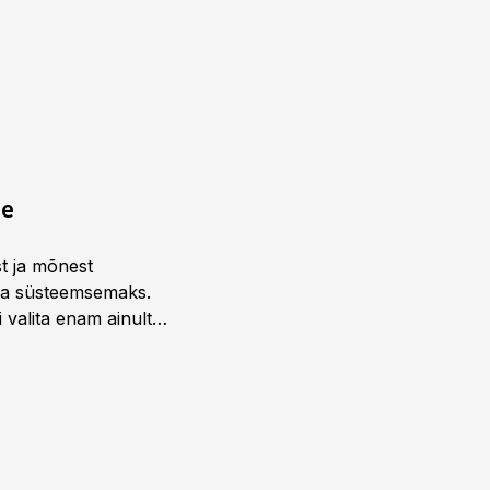
ne
st ja mõnest
 ja süsteemsemaks.
 valita enam ainult