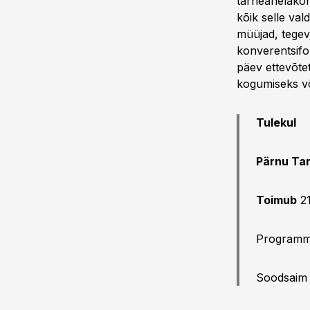
tarneahelakon
kõik selle val
müüjad, tegev
konverentsifo
päev ettevõte
kogumiseks võ
Tulekul
Pärnu Ta
Toimub
21
Programmi 
Soodsaim h