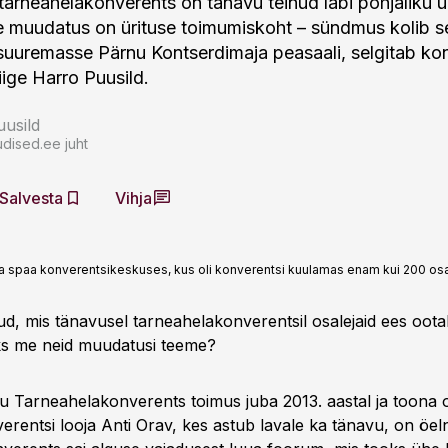
 tarneahelakonverents on tänavu teinud läbi põhjaliku 
 muudatus on ürituse toimumiskoht – sündmus kolib s
u suuremasse Pärnu Kontserdimaja peasaali, selgitab ko
ige Harro Puusild.
usild
dised.ee juht
Salvesta
Vihja
 spaa konverentsikeskuses, kus oli konverentsi kuulamas enam kui 200 osa
ud, mis tänavusel tarneahelakonverentsil osalejaid ees oota
ks me neid muudatusi teeme?
 Tarneahelakonverents toimus juba 2013. aastal ja toona o
erentsi looja Anti Orav, kes astub lavale ka tänavu, on öel