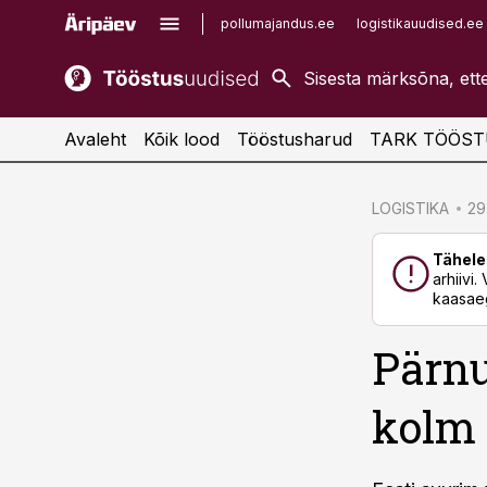
pollumajandus.ee
logistikauudised.ee
kaubandus.ee
imelineajalugu.ee
kinnisvarauudised.ee
imelineteadus.ee
Avaleht
Kõik lood
Tööstusharud
TARK TÖÖST
cebook
cebook
LOGISTIKA
29
Twitter)
Twitter)
Tähele
kedIn
kedIn
arhiivi
kaasaeg
ail
ail
Pärnu
k
k
kolm