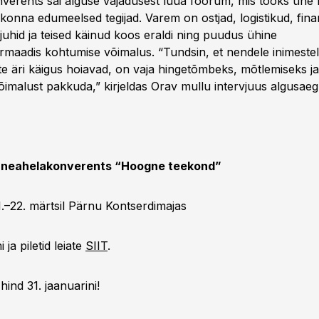
verents sai alguse vajadusest luua foorum, mis tooks ühe k
dkonna edumeelsed tegijad. Varem on ostjad, logistikud, finan
juhid ja teised käinud koos eraldi ning puudus ühine
rmaadis kohtumise võimalus. “Tundsin, et nendele inimestel
te äri käigus hoiavad, on vaja hingetõmbeks, mõtlemiseks ja
imalust pakkuda,” kirjeldas Orav mullu intervjuus algusaeg
rneahelakonverents “Hoogne teekond”
.–22. märtsil Pärnu Kontserdimajas
ja piletid leiate
SIIT
.
ind 31. jaanuarini!