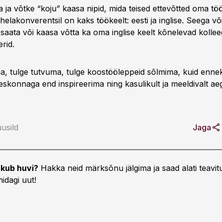
 ja võtke “koju” kaasa nipid, mida teised ettevõtted oma tö
lakonverentsil on kaks töökeelt: eesti ja inglise. Seega võ
saata või kaasa võtta ka oma inglise keelt kõnelevad kollee
rid.
a, tulge tutvuma, tulge koostööleppeid sõlmima, kuid ennek
konnaga end inspireerima ning kasulikult ja meeldivalt ae
usild
Jaga
kub huvi?
Hakka neid märksõnu jälgima ja saad alati teavitu
idagi uut!