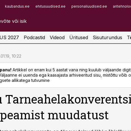
kaubandus.ee
ehitusuudised.ee
personaliuudised.ee
aritehnolo
Infopank
Radar
US 2027
Podcastid
Videod
Üritused
Sisuturundus
T
.01.19, 10:22
panu!
Artikkel on enam kui 5 aastat vana ning kuulub väljaande digi
. Väljaanne ei uuenda ega kaasajasta arhiveeritud sisu, mistõttu võib ol
sete allikatega tutvumine
 Tarneahelakonverents
 peamist muudatust