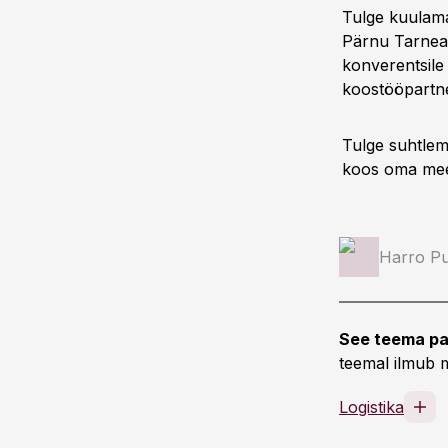
Tulge kuulama
Pärnu Tarneahe
konverentsile 
koostööpartne
Tulge suhtlem
koos oma mees
Harro Pu
See teema pa
teemal ilmub m
Logistika