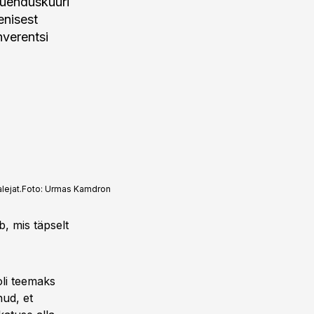
uuenduskuuri
enisest
nverentsi
lejat.
Foto:
Urmas Kamdron
b, mis täpselt
li teemaks
nud, et