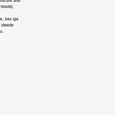
atuse alla
tsistid,
e, kes iga
 ideede
u.