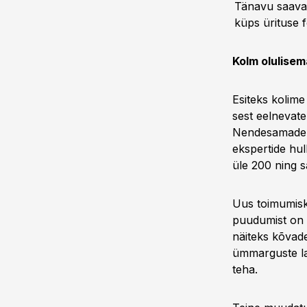
Tänavu saava
küps ürituse 
Kolm olulise
Esiteks kolim
sest eelnevate
Nendesamade os
ekspertide hul
üle 200 ning s
Uus toimumisko
puudumist on 
näiteks kõvade
ümmarguste lau
teha.