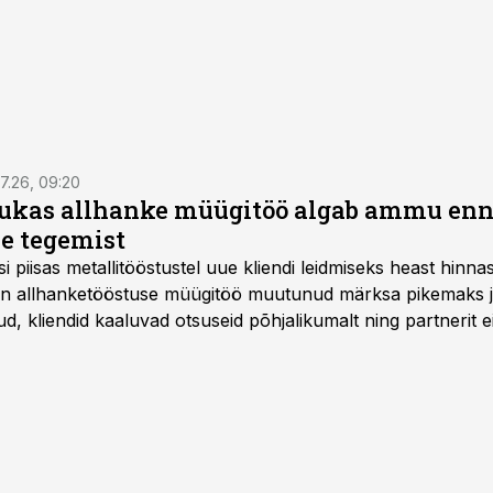
7.26, 09:20
ukas allhanke müügitöö algab ammu en
e tegemist
asi piisas metallitööstustel uue kliendi leidmiseks heast hinna
a on allhanketööstuse müügitöö muutunud märksa pikemaks
 kliendid kaaluvad otsuseid põhjalikumalt ning partnerit ei
nnakirja järgi.