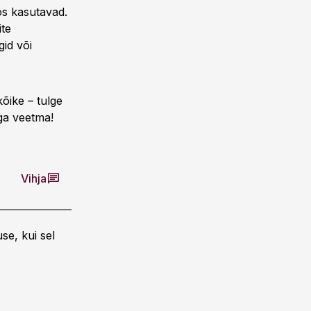
ös kasutavad.
ite
gid või
õike – tulge
ga veetma!
Vihja
se, kui sel