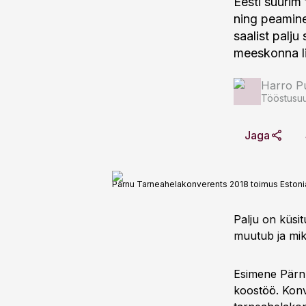
Eesti suurim
ning peamine
saalist palj
meeskonna li
Harro Pu
Tööstusuu
Jaga
Pärnu Tarneahelakonverents 2018 toimus Estonia
Palju on küsit
muutub ja mi
Esimene Pärnu
koostöö. Konv