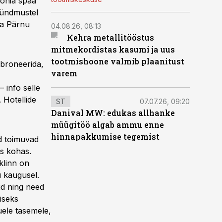
tonia spaa
sündmustel
ja Pärnu
04.08.26, 08:13
Kehra metallitööstus
mitmekordistas kasumi ja uus
tootmishoone valmib plaanitust
 broneerida,
varem
 info selle
 Hotellide
ST
07.07.26, 09:20
Danival MW: edukas allhanke
müügitöö algab ammu enne
hinnapakkumise tegemist
d toimuvad
as kohas.
klinn on
u kaugusel.
d ning need
iseks
uele tasemele,