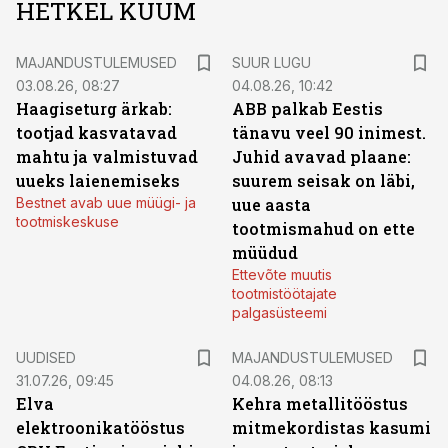
HETKEL KUUM
MAJANDUSTULEMUSED
SUUR LUGU
03.08.26, 08:27
04.08.26, 10:42
Haagiseturg ärkab:
ABB palkab Eestis
tootjad kasvatavad
tänavu veel 90 inimest.
mahtu ja valmistuvad
Juhid avavad plaane:
uueks laienemiseks
suurem seisak on läbi,
Bestnet avab uue müügi- ja
uue aasta
tootmiskeskuse
tootmismahud on ette
müüdud
Ettevõte muutis
tootmistöötajate
palgasüsteemi
UUDISED
MAJANDUSTULEMUSED
31.07.26, 09:45
04.08.26, 08:13
Elva
Kehra metallitööstus
elektroonikatööstus
mitmekordistas kasumi