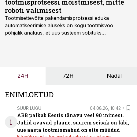
tootmisprotsessi mõistmisest, mitte
roboti valimisest
Tootmisettevõtte pakendamisprotsessi eduka
automatiseerimise aluseks on kogu tootmisvoo
põhjalik analüüs, et uus süsteem sobituks
olemasolevasse keskkonda, aitaks vähendada
tööjõuvajadust ning oleks valmis ka ettevõtte
tulevasteks arenguteks. Lihtsalt roboti lisamine
enamasti oodatud tulemust ei too, nendib tootmise ja
tööstuse automatiseerimislahenduste arendaja Smitech
24H
72H
Nädal
OÜ tegevjuht Sander Mitendorf.
ENIMLOETUD
SUUR LUGU
04.08.26, 10:42
ABB palkab Eestis tänavu veel 90 inimest.
1
Juhid avavad plaane: suurem seisak on läbi,
uue aasta tootmismahud on ette müüdud
Ettevõte muutis tootmistöötajate palgasüsteemi