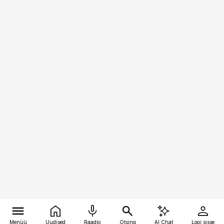
Menüü
Uudised
Raadio
Otsing
AI Chat
Logi sisse