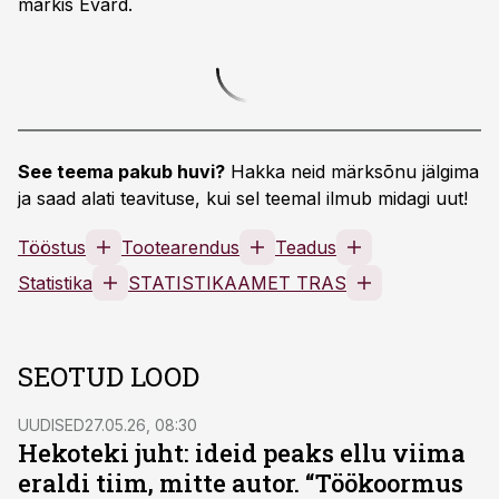
märkis Evard.
See teema pakub huvi?
Hakka neid märksõnu jälgima
ja saad alati teavituse, kui sel teemal ilmub midagi uut!
Tööstus
Tootearendus
Teadus
Statistika
STATISTIKAAMET TRAS
SEOTUD LOOD
UUDISED
27.05.26, 08:30
Hekoteki juht: ideid peaks ellu viima
eraldi tiim, mitte autor. “Töökoormus