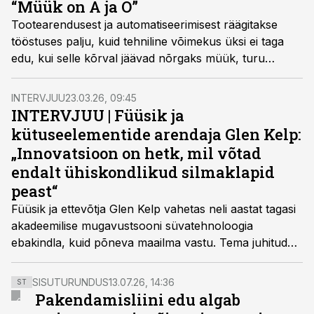
“Müük on A ja O”
Tootearendusest ja automatiseerimisest räägitakse
tööstuses palju, kuid tehniline võimekus üksi ei taga
edu, kui selle kõrval jäävad nõrgaks müük, turu
tundmine ja võime toode kiiresti turule viia, leiti märtsis
toimunud suursündmusel “Tark tööstus 2026” peetud
INTERVJUU
23.03.26, 09:45
vestlusringis.
INTERVJUU | Füüsik ja
kütuseelementide arendaja Glen Kelp:
„Innovatsioon on hetk, mil võtad
endalt ühiskondlikud silmaklapid
peast“
Füüsik ja ettevõtja Glen Kelp vahetas neli aastat tagasi
akadeemilise mugavustsooni süvatehnoloogia
ebakindla, kuid põneva maailma vastu. Tema juhitud
GaltTec arendab kütuseelemente, mis võivad muuta
seda, kuidas me droonidest ja energiast mõtleme.
SISUTURUNDUS
13.07.26, 14:36
ST
Pakendamisliini edu algab