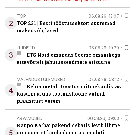
TOP
06.08.26, 13:07
2
TOP 231 | Eesti tööstussektori suuremad
maksuvõlglased
UUDISED
06.08.26, 10:29
3
ETS Nord omandas Soome omanikega
ettevõttelt jahutusseadmete ärisuuna
MAJANDUSTULEMUSED
04.08.26, 08:13
Kehra metallitööstus mitmekordistas
4
kasumi ja uus tootmishoone valmib
plaanitust varem
ARVAMUSED
06.08.26, 09:03
Kaupo Karba: pakendidebatis levib lihtne
5
arusaam, et korduskasutus on alati