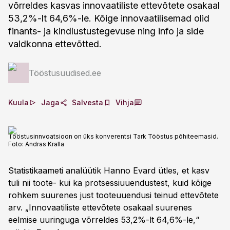
võrreldes kasvas innovaatiliste ettevõtete osakaal
53,2%-lt 64,6%-le. Kõige innovaatilisemad olid
finants- ja kindlustustegevuse ning info ja side
valdkonna ettevõtted.
Tööstusuudised.ee
Kuula
Jaga
Salvesta
Vihja
Tööstusinnvoatsioon on üks konverentsi Tark Tööstus põhiteemasid.
Foto:
Andras Kralla
Statistikaameti analüütik Hanno Evard ütles, et kasv
tuli nii toote- kui ka protsessiuuendustest, kuid kõige
rohkem suurenes just tooteuuendusi teinud ettevõtete
arv. „Innovaatiliste ettevõtete osakaal suurenes
eelmise uuringuga võrreldes 53,2%-lt 64,6%-le,“