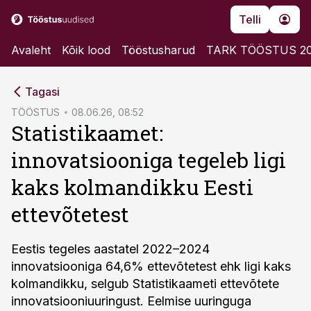
Telli
Avaleht
Kõik lood
Tööstusharud
TARK TÖÖSTUS 2
cebook
Tagasi
Twitter)
TÖÖSTUS
08.06.26, 08:52
Statistikaamet:
kedIn
innovatsiooniga tegeleb ligi
ail
kaks kolmandikku Eesti
k
ettevõtetest
Eestis tegeles aastatel 2022–2024
innovatsiooniga 64,6% ettevõtetest ehk ligi kaks
kolmandikku, selgub Statistikaameti ettevõtete
innovatsiooniuuringust. Eelmise uuringuga