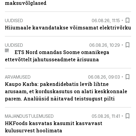
maksuvõlglased
UUDISED
06.08.26, 11:15
Hiiumaale kavandatakse võimsamat elektrivõrku
UUDISED
06.08.26, 10:29
ETS Nord omandas Soome omanikega
ettevõttelt jahutusseadmete ärisuuna
ARVAMUSED
06.08.26, 09:03
Kaupo Karba: pakendidebatis levib lihtne
arusaam, et korduskasutus on alati keskkonnale
parem. Analüüsid näitavad teistsugust pilti
MAJANDUSTULEMUSED
05.08.26, 11:41
HKFoods kasvatas kasumit kasvavast
kulusurvest hoolimata