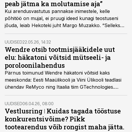
peab jätma ka molutamise aja”
Kui arendusvastutus pannakse inimestele, kelle
põhitöö on mujal, ei pruugi ideed kunagi teostuseni
jõuda, leiab Hekoteki juht Margo Muzakko. “Selleks
peaks olema eraldi meeskond, kes asjad ellu viib,”
usub ta.
UUDISED
22.05.26, 14:32
Wendre otsib tootmisjääkidele uut
elu: häkatoni võitsid mütseeli- ja
poroloonilahendus
Pärnus toimunud Wendre häkatoni võitsid kaks
meeskonda: Eesti Maaülikooli ja Viini Ülikooli teadlasi
ühendav ReMyco ning Itaalia tiim GTechnologies.
Mõlemad lahendused keskenduvad tekstiili- ja
poroloonijääkide väärindamisele, kuid lähenevad
UUDISED
06.04.26, 08:00
probleemile eri suunast.
Vestlusring ǀ Kuidas tagada tööstuse
konkurentsivõime? Pikk
tootearendus võib rongist maha jätta.