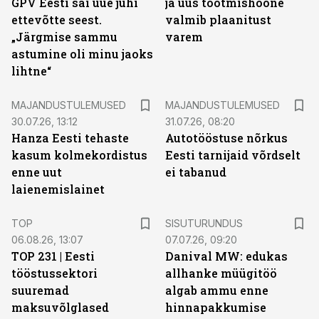
GPV Eesti sai uue juhi
ja uus tootmishoone
ettevõtte seest.
valmib plaanitust
„Järgmise sammu
varem
astumine oli minu jaoks
lihtne“
MAJANDUSTULEMUSED
MAJANDUSTULEMUSED
30.07.26, 13:12
31.07.26, 08:20
Hanza Eesti tehaste
Autotööstuse nõrkus
kasum kolmekordistus
Eesti tarnijaid võrdselt
enne uut
ei tabanud
laienemislainet
ST
TOP
SISUTURUNDUS
06.08.26, 13:07
07.07.26, 09:20
TOP 231 | Eesti
Danival MW: edukas
tööstussektori
allhanke müügitöö
suuremad
algab ammu enne
maksuvõlglased
hinnapakkumise