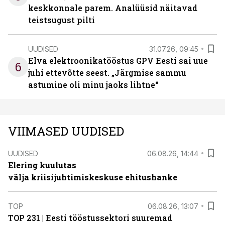
keskkonnale parem. Analüüsid näitavad
teistsugust pilti
UUDISED
31.07.26, 09:45
Elva elektroonikatööstus GPV Eesti sai uue
6
juhi ettevõtte seest. „Järgmise sammu
astumine oli minu jaoks lihtne“
VIIMASED UUDISED
UUDISED
06.08.26, 14:44
Elering kuulutas
välja kriisijuhtimiskeskuse ehitushanke
TOP
06.08.26, 13:07
TOP 231 | Eesti tööstussektori suuremad