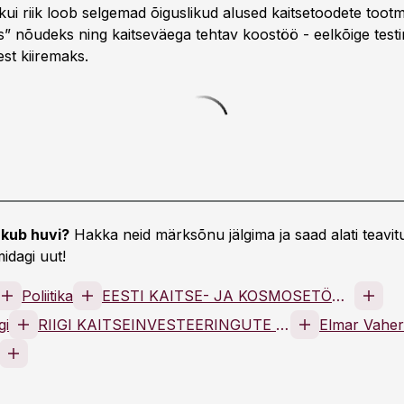
s, kui riik loob selgemad õiguslikud alused kaitsetoodete toot
” nõudeks ning kaitseväega tehtav koostöö - eelkõige testi
st kiiremaks.
kub huvi?
Hakka neid märksõnu jälgima ja saad alati teavitu
idagi uut!
Poliitika
EESTI KAITSE- JA KOSMOSETÖÖSTUSE LIIT MTÜ
gi
RIIGI KAITSEINVESTEERINGUTE KESKUS TRAS
Elmar Vaher