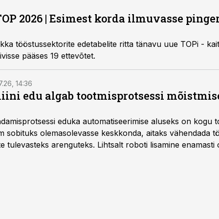
TOP 2026 | Esimest korda ilmuvasse pinger
kka tööstussektorite edetabelite ritta tänavu uue TOPi - kai
visse pääses 19 ettevõtet.
7.26, 14:36
ini edu algab tootmisprotsessi mõistmises
damisprotsessi eduka automatiseerimise aluseks on kogu t
m sobituks olemasolevasse keskkonda, aitaks vähendada tö
te tulevasteks arenguteks. Lihtsalt roboti lisamine enamasti
a tööstuse automatiseerimislahenduste arendaja Smitech OÜ