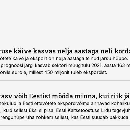
tuse käive kasvas nelja aastaga neli kord
õtete käive ja eksport on nelja aastaga teinud järsu hüppe. E
rognoosi järgi kasvab sektori müügitulu 2021. aasta 163 mil
nile eurole, millest 450 miljonit tuleb ekspordist.
kasv võib Eestist mööda minna, kui riik j
ekulud ja Eesti ettevõtete ekspordivõime annavad kohaliku 
kuid sellest üksi ei piisa. Eesti Kaitsetööstuse Liidu tegevj
renguhüpe üha rohkem sellest, kas Eesti suudab pakkuda pii
da tootmise, investeeringute ja tootearenduse kasvatamise