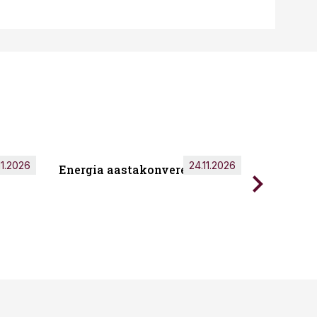
11.2026
24.11.2026
Energia aastakonverents 2026
Tark töö