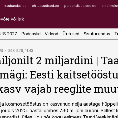
kaubandus.ee
ehitusuudised.ee
personaliuudised.ee
aritehnolo
Infopank
Radar
US 2027
Podcastid
Videod
Üritused
Sisuturundus
T
US
04.06.26, 11:43
ljonilt 2 miljardini | Ta
mägi: Eesti kaitsetööst
 kasv vajab reeglite muu
- ja kosmosetööstus on kasvanud nelja aastaga hüppeli
 jõudis 2025. aastal umbes 730 miljoni euroni. Sellest 
 ekspordist, ütles liidu nõukogu esimees Taavi Veskimägi