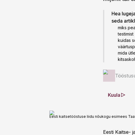
Hea lugeja!
seda artik
miks pea
testimist
kuidas s
väärtus
mida ütl
kitsasko
Tööstus
Kuula
Eesti kaitsetööstuse liidu nõukogu esimees Taa
Eesti Kaitse-