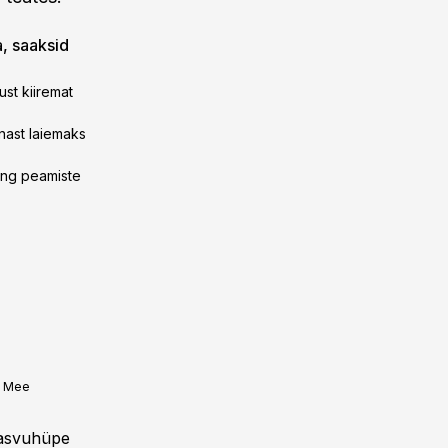
a, saaksid
st kiiremat
nast laiemaks
ning peamiste
l Mee
kasvuhüpe