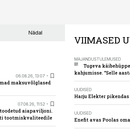
Nädal
VIIMASED U
MAJANDUSTULEMUSED
Tugeva käibehüppe 
kahjumisse. “Selle aast
06.08.26, 13:07
uremad maksuvõlglased
UUDISED
Harju Elekter pikenda
07.08.26, 11:52
 toodetud aiapaviljoni.
UUDISED
ti tootmiskvaliteedile
Enefit avas Poolas oma