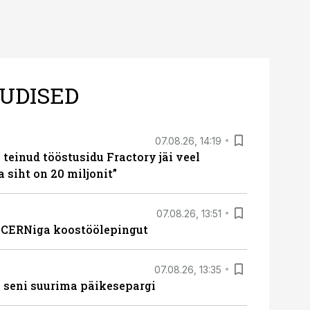
UDISED
07.08.26, 14:19
teinud tööstusidu Fractory jäi veel
a siht on 20 miljonit”
07.08.26, 13:51
s CERNiga koostöölepingut
07.08.26, 13:35
 seni suurima päikesepargi