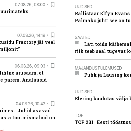
07.08.26, 08:00
UUDISED
 suurimateks
Rallistaar Elfyn Evans 
Palmako juht: see on t
07.08.26, 14:19
SAATED
usidu Fractory jäi veel
Läti toidu käibema
miljonit”
riik teeb seal tugevat k
06.08.26, 09:03
MAJANDUSTULEMUSED
lihtne arusaam, et
Puhk ja Lausing ke
le parem. Analüüsid
UUDISED
Elering kuulutas välja
04.08.26, 10:42
inimest. Juhid avavad
TOP
 aasta tootmismahud on
TOP 231 | Eesti tööstu
emi