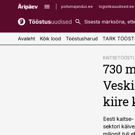
pollumajandus.ee
logistikauudised.ee
kaubandus.ee
imelineajalugu.ee
kinnisvarauudised.ee
imelineteadus.ee
Avaleht
Kõik lood
Tööstusharud
TARK TÖÖST
cebook
KAITSETÖÖST
730 mi
Twitter)
kedIn
Veski
ail
kiire
k
Eesti kaitse
sektori käive
miljonit tuli