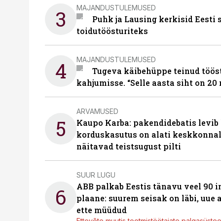
MAJANDUSTULEMUSED
3
Puhk ja Lausing kerkisid Eesti
toidutöösturiteks
MAJANDUSTULEMUSED
4
Tugeva käibehüppe teinud tööst
kahjumisse. “Selle aasta siht on 20 
ARVAMUSED
5
Kaupo Karba: pakendidebatis levib 
korduskasutus on alati keskkonna
näitavad teistsugust pilti
SUUR LUGU
ABB palkab Eestis tänavu veel 90 
6
plaane: suurem seisak on läbi, uue
ette müüdud
Ettevõte muutis tootmistöötajate palgasüste