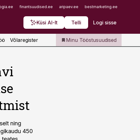
Iseteenindus
ogia.ee
finantsuudised.ee
aripaev.ee
bestmarketing.ee
finantsu
Telli Tööstusuudised
Küsi AI-lt
Telli
Logi sisse
öö
Võlaregister
Minu Tööstusuudised
avi
use
tmist
selt ning
ligikaudu 450
 teates.