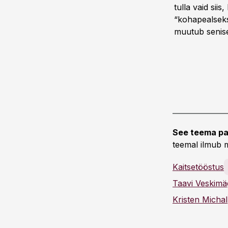
tulla vaid sii
“kohapealseks
muutub senise
See teema pa
teemal ilmub m
Kaitsetööstus
Taavi Veskimä
Kristen Michal