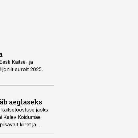
a
esti Kaitse- ja
jonilt eurolt 2025.
ääb aeglaseks
kaitsetööstuse jaoks
uhi Kalev Koidumäe
savalt kiiret ja
ks.