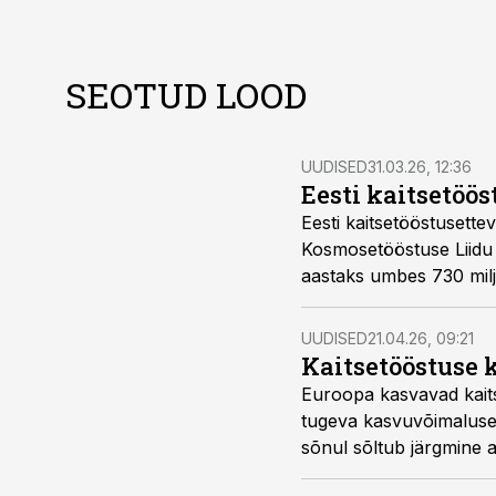
SEOTUD LOOD
UUDISED
31.03.26, 12:36
Eesti kaitsetöös
Eesti kaitsetööstusettev
Kosmosetööstuse Liidu p
aastaks umbes 730 miljo
UUDISED
21.04.26, 09:21
Kaitsetööstuse 
Euroopa kasvavad kaits
tugeva kasvuvõimaluse, 
sõnul sõltub järgmine a
usaldusväärset keskkon