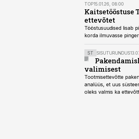
TOP
15.01.26, 08:00
Kaitsetööstuse 
ettevõtet
Tööstusuudised lisab pi
korda ilmuvasse pingeri
ST
SISUTURUNDUS
13.0
Pakendamisli
valimisest
Tootmisettevõtte paken
analüüs, et uus süstee
oleks valmis ka ettevõt
too, nendib tootmise j
Mitendorf.