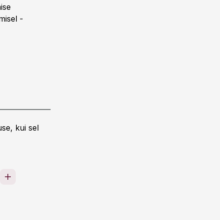
mise
misel -
se, kui sel