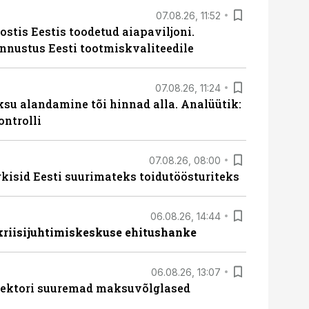
07.08.26, 11:52
ostis Eestis toodetud aiapaviljoni.
unnustus Eesti tootmiskvaliteedile
07.08.26, 11:24
ksu alandamine tõi hinnad alla. Analüütik:
ontrolli
07.08.26, 08:00
rkisid Eesti suurimateks toidutöösturiteks
06.08.26, 14:44
 kriisijuhtimiskeskuse ehitushanke
06.08.26, 13:07
ssektori suuremad maksuvõlglased