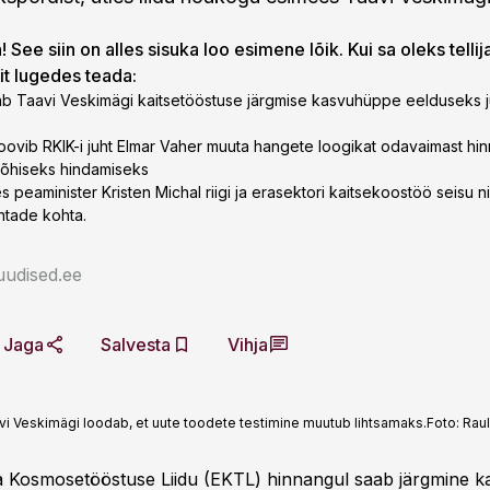
 See siin on alles sisuka loo esimene lõik. Kui sa oleks tellij
lit lugedes teada:
b Taavi Veskimägi kaitsetööstuse järgmise kasvuhüppe eelduseks ju
oovib RKIK-i juht Elmar Vaher muuta hangete loogikat odavaimast hin
põhiseks hindamiseks
es peaminister Kristen Michal riigi ja erasektori kaitsekoostöö seisu 
htade kohta.
uudised.ee
Jaga
Salvesta
Vihja
vi Veskimägi loodab, et uute toodete testimine muutub lihtsamaks.
Foto:
Rau
 ja Kosmosetööstuse Liidu (EKTL) hinnangul saab järgmine 