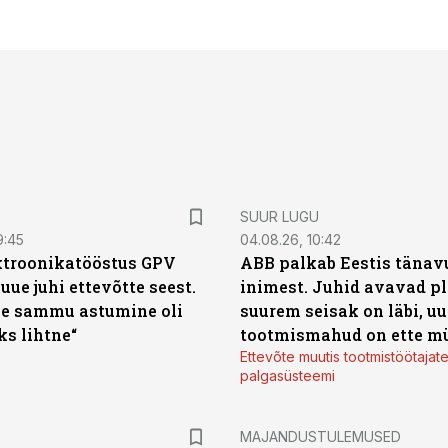
SUUR LUGU
9:45
04.08.26, 10:42
ktroonikatööstus GPV
ABB palkab Eestis tänavu
 uue juhi ettevõtte seest.
inimest. Juhid avavad pl
e sammu astumine oli
suurem seisak on läbi, uu
ks lihtne“
tootmismahud on ette m
Ettevõte muutis tootmistöötajat
palgasüsteemi
MAJANDUSTULEMUSED