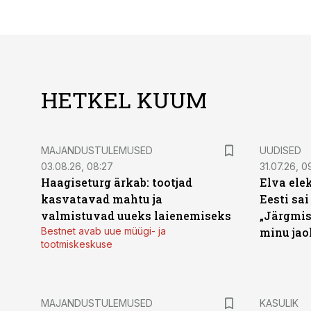
HETKEL KUUM
MAJANDUSTULEMUSED
UUDISED
03.08.26, 08:27
31.07.26, 0
Haagiseturg ärkab: tootjad
Elva ele
kasvatavad mahtu ja
Eesti sai
valmistuvad uueks laienemiseks
„Järgmis
Bestnet avab uue müügi- ja
minu jao
tootmiskeskuse
MAJANDUSTULEMUSED
KASULIK