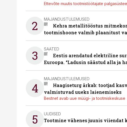
Ettevõte muutis tootmistöötajate palgasüste
MAJANDUSTULEMUSED
2
Kehra metallitööstus mitmekor
tootmishoone valmib plaanitust v
SAATED
3
Eestis arendatud elektriline sur
Euroopa. “Ladusin säästud alla ja 
MAJANDUSTULEMUSED
4
Haagiseturg ärkab: tootjad kas
valmistuvad uueks laienemiseks
Bestnet avab uue müügi- ja tootmiskeskuse
UUDISED
5
Tootmine vähenes juunis viiendat k