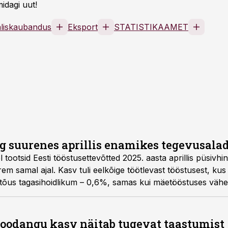
idagi uut!
äliskaubandus
Eksport
STATISTIKAAMET
g suurenes aprillis enamikes tegevusala
l tootsid Eesti tööstusettevõtted 2025. aasta aprillis püsi
em samal ajal. Kasv tuli eelkõige töötlevast tööstusest, k
 tõus tagasihoidlikum – 0,6%, samas kui mäetööstuses väh
toodangu kasv näitab tugevat taastumist