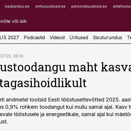
kaubandus.ee
ehitusuudised.ee
personaliuudised.ee
aritehnolo
Infopank
Radar
US 2027
Podcastid
Videod
Üritused
Sisuturundus
T
.07.25, 08:16
tustoodangu maht kasv
tagasihoidlikult
eti andmetel tootsid Eesti tööstusettevõtted 2025. aas
s 0,9% rohkem toodangut kui mullu samal ajal. Kasv 
evale tööstusele ja energeetikale, samal ajal kui mäetö
ust.