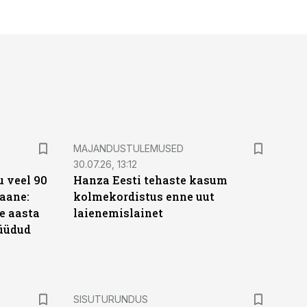
MAJANDUSTULEMUSED
30.07.26, 13:12
 veel 90
Hanza Eesti tehaste kasum
aane:
kolmekordistus enne uut
e aasta
laienemislainet
üüdud
e
ST
SISUTURUNDUS