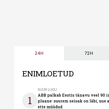
24H
72H
ENIMLOETUD
SUUR LUGU
ABB palkab Eestis tänavu veel 90 
1
plaane: suurem seisak on läbi, uue
ette müüdud