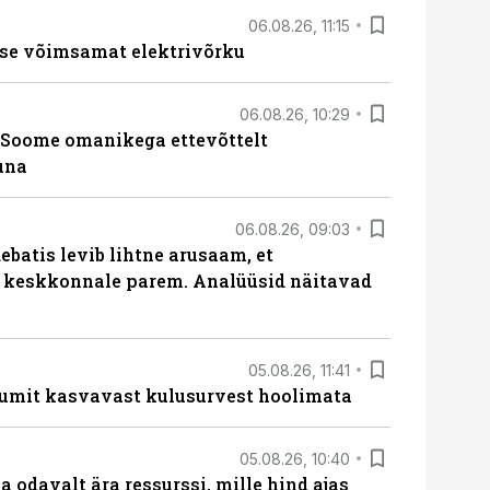
06.08.26, 11:15
se võimsamat elektrivõrku
06.08.26, 10:29
Soome omanikega ettevõttelt
una
06.08.26, 09:03
batis levib lihtne arusaam, et
i keskkonnale parem. Analüüsid näitavad
05.08.26, 11:41
umit kasvavast kulusurvest hoolimata
05.08.26, 10:40
 odavalt ära ressurssi, mille hind ajas