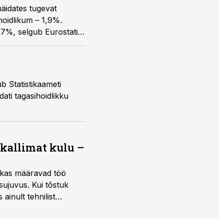
äidates tugevat
ihoidlikum – 1,9%.
7%, selgub Eurostati
b Statistikaameti
ati tagasihoidlikku
 kallimat kulu –
ktikas määravad töö
sujuvus. Kui tõstuk
ainult tehnilist
sele.