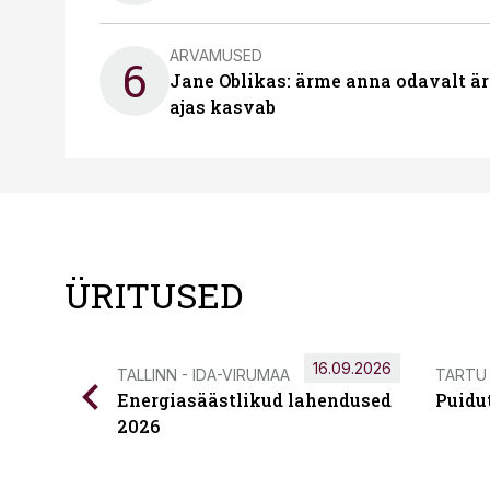
ARVAMUSED
6
Jane Oblikas: ärme anna odavalt ära
ajas kasvab
ÜRITUSED
16.09.2026
TALLINN - IDA-VIRUMAA
TARTU
Energiasäästlikud lahendused
Puidu
2026