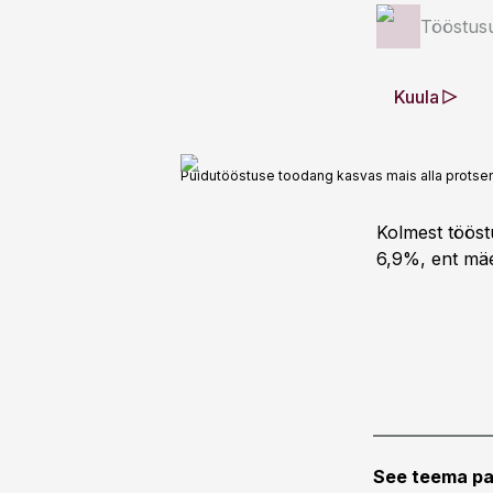
Tööstus
Kuula
Puidutööstuse toodang kasvas mais alla protsen
Kolmest tööst
6,9%, ent mä
See teema pa