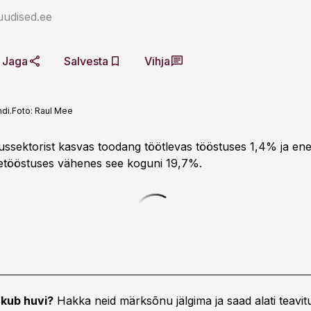
uudised.ee
Jaga
Salvesta
Vihja
di.
Foto:
Raul Mee
ussektorist kasvas toodang töötlevas tööstuses 1,4% ja ene
etööstuses vähenes see koguni 19,7%.
kub huvi?
Hakka neid märksõnu jälgima ja saad alati teavitu