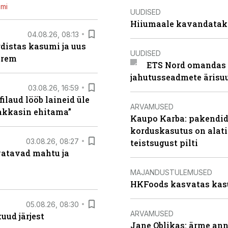
emi
UUDISED
Hiiumaale kavandatak
04.08.26, 08:13
distas kasumi ja uus
UUDISED
arem
ETS Nord omandas 
jahutusseadmete ärisu
03.08.26, 16:59
filaud lööb laineid üle
ARVAMUSED
hakkasin ehitama”
Kaupo Karba: pakendide
korduskasutus on alat
03.08.26, 08:27
teistsugust pilti
vatavad mahtu ja
MAJANDUSTULEMUSED
HKFoods kasvatas kas
05.08.26, 08:30
ARVAMUSED
uud järjest
Jane Oblikas: ärme anna