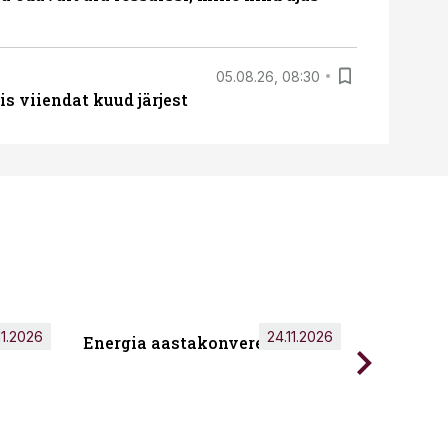
05.08.26, 08:30
s viiendat kuud järjest
11.2026
24.11.2026
Energia aastakonverents 2026
Tark töö