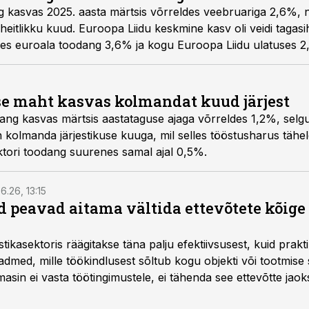
 kasvas 2025. aasta märtsis võrreldes veebruariga 2,6%, n
 heitlikku kuud. Euroopa Liidu keskmine kasv oli veidi tagas
s euroala toodang 3,6% ja kogu Euroopa Liidu ulatuses 2,
st.
se maht kasvas kolmandat kuud järjest
ang kasvas märtsis aastataguse ajaga võrreldes 1,2%, selgu
kolmanda järjestikuse kuuga, mil selles tööstusharus täheld
tori toodang suurenes samal ajal 0,5%.
6.26, 13:15
 peavad aitama vältida ettevõtete kõige
istikasektoris räägitakse täna palju efektiivsusest, kuid pra
dmed, mille töökindlusest sõltub kogu objekti või tootmise 
asin ei vasta töötingimustele, ei tähenda see ettevõtte jaoks 
rahalist kulu, venivaid tähtaegu ja suuremaid riske tööohutu