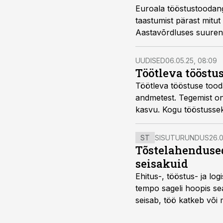
Euroala tööstustoodang
taastumist pärast mitut
Aastavõrdluses suurene
täna avaldatud andmete
UUDISED
06.05.25, 08:09
Töötleva tööstu
Töötleva tööstuse tood
andmetest. Tegemist on 
kasvu. Kogu tööstussek
ST
SISUTURUNDUS
26.0
Tõstelahendused
seisakuid
Ehitus-, tööstus- ja log
tempo sageli hoopis sea
seisab, töö katkeb või m
probleemi, vaid otsest 