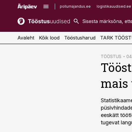
pollumajandus.ee
logistikauudised.ee
kaubandus.ee
imelineajalugu.ee
kinnisvarauudised.ee
imelineteadus.ee
Avaleht
Kõik lood
Tööstusharud
TARK TÖÖST
cebook
TÖÖSTUS
04
Töös
Twitter)
kedIn
mais 
ail
k
Statistikaam
püsivhindade
eeskätt töötl
tugevat lang