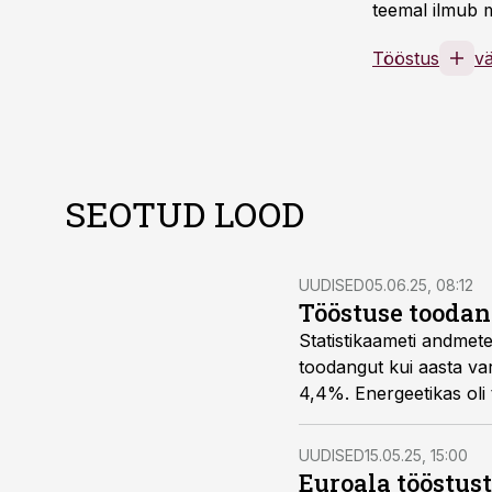
teemal ilmub m
Tööstus
v
SEOTUD LOOD
UUDISED
05.06.25, 08:12
Tööstuse toodan
Statistikaameti andmete
toodangut kui aasta var
4,4%. Energeetikas oli
UUDISED
15.05.25, 15:00
Euroala tööstus