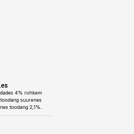
des
vhindades 4% rohkem
us toodang suurenes
enes toodang 2,1%.